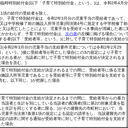
の臨時特別給付金(以下「子育て特別給付金」という。)は、令和2年4月
第1項の給付の受給者を除く。
ほか、子育て特別給付金は、令和2年3月分の児童手当の受給者であって、
)又は中学校修了前の施設入所等児童(同項第4号に規定する中学校修了前の
と又は死亡したことにより、児童手当を受給すべき事由が消滅した者に
定にかかわらず、子育て特別給付金は、
次の表
の左欄に掲げる場合につい
定する者(以下「受給者等」という。)に対して子育て特別給付金の支給
日
(令和2年3月分の児童手当の支給要件児童については令和2年2月29
」という。)
後に受給者等が死亡した場合
(この3の規定により子育て
給される者が、当該者に対して子育て特別給付金の支給が決定されるま
場合を含む。)
子育て特別給付金の支給が決定されるまでの間に、受給者等に係る児童
の施設入所等児童であることを受給者等に子育て特別給付金を支給する
含む。以下同じ。)
が把握した場合
子育て特別給付金の支給が決定されるまでの間に、受給者等からの暴力
、当該者と生計を別にしている当該者の配偶者
(現に第2の対象児童を監
れと生計を同じくする者に限る。)
がその避難先の市町村において、当
る児童手当法第7条第1項の規定による認定の請求をし、当該避難先の市
認定の請求に関する通知が受給者等に対して子育て特別給付金を支給す
した場合