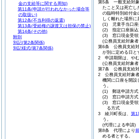
第5条
一般支給対
金の支給等に関する周知)
たこと又は死亡し
第11条
(申請が行われなかった場合等
の臨時特別給付金
の取扱い)
しく離れた場所に
第12条
(不当利得の返還)
(1)
児童手当口座
第13条
(受給権の譲渡又は担保の禁止)
(2)
指定口座振
第14条
(その他)
(3)
窓口現金受
附則
(公務員支給対象
別記
(第2条関係)
第6条
公務員支給
別記様式
(第7条関係)
が別に定める日と
2
申請期限は、や
(公務員支給対象
第7条
公務員支給
2
公務員支給対象
機関に口座を開設
う。
(1)
郵送申請方式
(2)
窓口申請方式
(3)
窓口現金受領
る方式
3
綾川町長は、
第1
う。
(代理による申請)
第8条
代理により
める者とする。