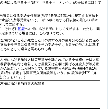
分の法による児童手当(以下「児童手当」という。)の受給者に対して
当該者に係る支給要件児童(法第4条第1項第1号に規定する支給要
施設入所等児童をいう。)が15歳に達する日以後の最初の3月31
対して支給する。
て、それぞれ
同表
の右欄に掲げる者に対して支給する。ただし、既
が決定されている場合には、この限りでない。
左欄に掲げる者が死亡した日の属する月の翌月分の当該者に係る
支給要件児童に係る児童手当の支給を受ける者その他これに準ず
るものとして適当と認められる者
左欄に掲げる施設入所等児童が委託されている小規模住居型児童
養育事業を行う者若しくは里親又は左欄に掲げる施設入所等児童
が入所若しくは入院をしている障害児入所施設等
(法第4条第1項
第4号に規定する障害児入所施設等をいう。)
の設置者
(以下「施
設等」という。)
左欄に掲げる当該者の配偶者