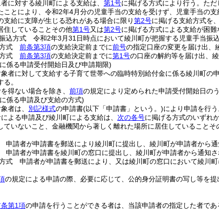
象者に対する綾川町による支給は、
第1号
に掲げる方式により行う。
ただ
たことにより、令和2年4月分の児童手当の支給を受けず、児童手当の
の支給に支障が生じる恐れがある場合に限り
第2号
に掲げる支給方式を
居住していることその他
第1号
又は
第2号
に掲げる方式による支給が困難
振込方式 令和2年3月31日時点において綾川町が把握する児童手当振
込方式
前条第3項
の支給決定前までに
前号
の指定口座の変更を届け出、
領方式
前条第3項
の支給決定前までに
第1号
の口座の解約等を届け出、綾
者に係る申請受付開始日及び申請期限)
対象者に対して支給する子育て世帯への臨時特別給付金に係る綾川町の
する。
むを得ない場合を除き、
前項
の規定により定められた申請受付開始日のう
者に係る申請及び支給の方式)
対象者は、
別記様式
の申請書
(以下「申請書」という。)
により申請を行う
者による申請及び綾川町による支給は、
次の各号
に掲げる方式のいずれ
していないこと、金融機関から著しく離れた場所に居住していることそ
 申請者が申請書を郵送により綾川町に提出し、綾川町が申請者から通
 申請者が申請書を綾川町の窓口に提出し、綾川町が申請者から通知さ
方式 申請者が申請書を郵送により、又は綾川町の窓口において綾川町
項
の規定による申請の際、必要に応じて、公的身分証明書の写し等を提
前条第1項
の申請を行うことができる者は、当該申請者の指定した者であ