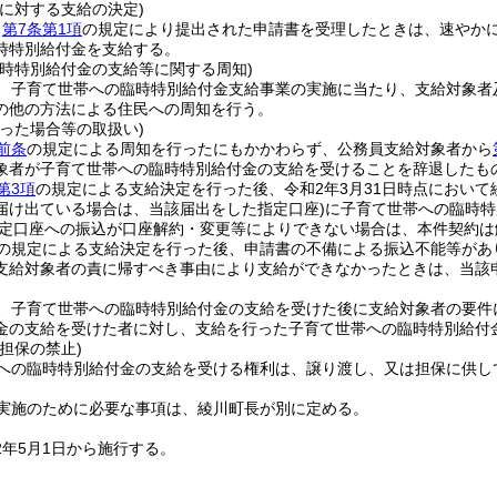
に対する支給の決定)
、
第7条第1項
の規定により提出された申請書を受理したときは、速やか
時特別給付金を支給する。
臨時特別給付金の支給等に関する周知)
、子育て世帯への臨時特別給付金支給事業の実施に当たり、支給対象者
の他の方法による住民への周知を行う。
った場合等の取扱い)
前条
の規定による周知を行ったにもかかわらず、公務員支給対象者から
象者が子育て世帯への臨時特別給付金の支給を受けることを辞退したも
第3項
の規定による支給決定を行った後、令和2年3月31日時点におい
届け出ている場合は、当該届出をした指定口座)
に子育て世帯への臨時特
に指定口座への振込が口座解約・変更等によりできない場合は、本件契約
の規定による支給決定を行った後、申請書の不備による振込不能等があ
支給対象者の責に帰すべき事由により支給ができなかったときは、当該
、子育て世帯への臨時特別給付金の支給を受けた後に支給対象者の要件
金の支給を受けた者に対し、支給を行った子育て世帯への臨時特別給付
担保の禁止)
への臨時特別給付金の支給を受ける権利は、譲り渡し、又は担保に供し
実施のために必要な事項は、綾川町長が別に定める。
2年5月1日から施行する。