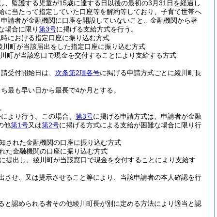
し、監護する児童が15歳に達する日以後の最初の3月31日を経過し
支給に当たって指定していた口座等を解約等しており、子育て世帯へ
、申請者が金融機関に口座を開設していないこと、金融機関から著
な場合に限り
第3号
に掲げる支給方式を行う。
込時における指定口座に振り込む方式
綾川町が当該届出をした指定口座に振り込む方式
川町が当該窓口で現金を交付することにより支給する方式
申請受付開始日は、
次条第2項各号
に掲げる申請方式ごとに綾川町長
ち最も早い日から最長で4か月とする。
。
かにより行う。
この場合、
第3号
に掲げる申請方式は、申請者が金融
の他
第1号
又は
第2号
に掲げる方式による支給が困難な場合に限り行
知された金融機関の口座に振り込む方式
れた金融機関の口座に振り込む方式
に提出し、綾川町が当該窓口で現金を交付することにより支給す
出させ、又は提示させること等により、当該申請者の本人確認を行
ると認められる者その他綾川町長が別に定める方法により適当と認