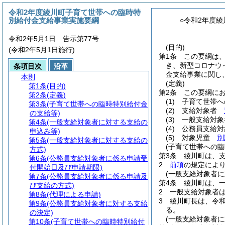
令和2年度綾川町子育て世帯への臨時特
別給付金支給事業実施要綱
○令和2年度
令和2年5月1日 告示第77号
(目的)
(令和2年5月1日施行)
第1条
この要綱は
き、新型コロナウ
条項目次
沿革
金支給事業に関し
本則
(定義)
第1条
(目的)
第2条
この要綱に
第2条
(定義)
(1)
子育て世帯
第3条
(子育て世帯への臨時特別給付金
(2)
支給対象者
の支給等)
(3)
一般支給対象
第4条
(一般支給対象者に対する支給の
(4)
公務員支給対
申込み等)
(5)
対象児童
別
第5条
(一般支給対象者に対する支給の
(子育て世帯への臨
方式)
第3条
綾川町は、
第6条
(公務員支給対象者に係る申請受
2
前項
の規定によ
付開始日及び申請期限)
(一般支給対象者に
第7条
(公務員支給対象者に係る申請及
第4条
綾川町は、
び支給の方式)
2
一般支給対象者
第8条
(代理による申請)
3
綾川町長は、令和
第9条
(公務員支給対象者に対する支給
る。
の決定)
(一般支給対象者に
第10条
(子育て世帯への臨時特別給付