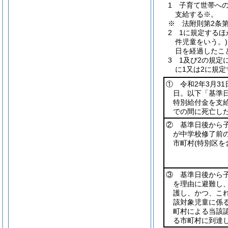
1 子育て世帯へ
支給する※。
※ 法附則第2条
2 1に規定する
件児童をいう。
日を経過したこ
3 1及び2の規
に1又は2に規
① 令和2年3月31
日。以下「基準日
特別給付金を支
での間に死亡した
② 基準日後から
が中学校修了前
市町村
(特別区を
③ 基準日後から
を理由に避難し
護し、かつ、こ
該対象児童に係
町村による当該
る市町村に到達