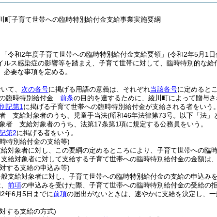
綾川町子育て世帯への臨時特別給付金支給事業実施要綱
、「令和2年度子育て世帯への臨時特別給付金支給要領」
(令和2年5月1
イルス感染症の影響等を踏まえ、子育て世帯に対して、臨時特別的な給
、必要な事項を定める。
おいて、
次の各号
に掲げる用語の意義は、それぞれ
当該各号
に定めると
への臨時特別給付金
前条
の目的を達するために、綾川町によって贈与さ
別記第1
に掲げる子育て世帯への臨時特別給付金が支給される者をいう
者 支給対象者のうち、児童手当法
(昭和46年法律第73号。以下「法」
象者 支給対象者のうち、法第17条第1項に規定する公務員をいう。
記第2
に掲げる者をいう。
時特別給付金の支給等)
支給対象者に対し、この要綱の定めるところにより、子育て世帯への臨
り支給対象者に対して支給する子育て世帯への臨時特別給付金の金額は、
対する支給の申込み等)
一般支給対象者に対し、子育て世帯への臨時特別給付金の支給の申込み
は、
前項
の申込みを受けた際、子育て世帯への臨時特別給付金の受給の
2年6月5日までに
前項
の届出がないときは、速やかに支給を決定し、一
対する支給の方式)