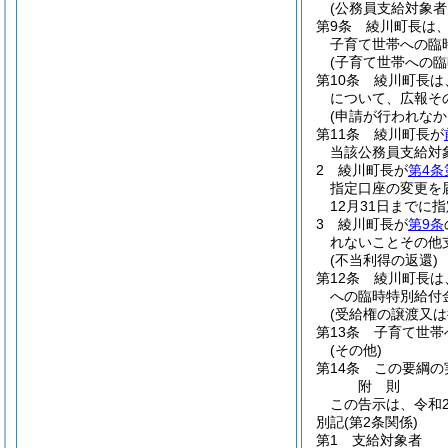
(公務員支給対象者
第9条
綾川町長は
子育て世帯への臨
(子育て世帯への
第10条
綾川町長は
について、広報そ
(申請が行われなか
第11条
綾川町長が
当該公務員支給対
2
綾川町長が
第4条
指定口座の変更を
12月31日まで
3
綾川町長が
第9条
れないことその他
(不当利得の返還)
第12条
綾川町長は
への臨時特別給付
(受給権の譲渡又は
第13条
子育て世帯
(その他)
第14条
この要綱の
附
則
この告示は、令和
別記
(第2条関係)
第1 支給対象者