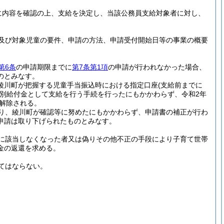
に内容を確認の上、支給を決定し、当該公務員支給対象者に対し、
及び対象児童の要件、申請の方法、申請受付開始日等の事業の概要
第6条
の申請期限までに
第7条第1項
の申請が行われなかった場合、
のとみなす。
て綾川町が把握する児童手当振込時における指定口座
(支給前までに
別給付金として支給を行う手続を行ったにもかかわらず、令和2年
は解除される。
り、綾川町が確認等に努めたにもかかわらず、申請書の補正が行わ
申請は取り下げられたものとみなす。
に該当しなくなった者又は偽りその他不正の手段により子育て世帯
金の返還を求める。
てはならない。