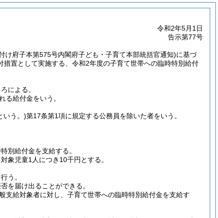
令和2年5月1日
告示第77号
日付け府子本第575号内閣府子ども・子育て本部統括官通知)
に基づ
付措置として実施する、令和2年度の子育て世帯への臨時特別給付
ころによる。
れる給付金をいう。
。
という。)
第17条第1項に規定する公務員を除いた者をいう。
時特別給付金を支給する。
対象児童1人につき10千円とする。
を行う。
拒否を届け出ることができる。
般支給対象者に対し、子育て世帯への臨時特別給付金を支給す