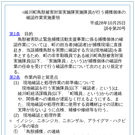
○綾川町鳥獣被害対策実施隊実施隊員が行う捕獲個体の
確認作業実施要領
平成28年10月25日
訓令第20号
第1条
目的
鳥獣被害防止緊急捕獲活動支援事業に係る捕獲個体の確
認作業については、町の担当者
(確認者)
が捕獲現場に直接
赴き、当該捕獲鳥獣を実際に確認する方法
(現地確認)
を基
本とするため、町の非常勤職員である綾川町鳥獣被害対策
実施隊員
(以下、「実施隊員」という)
が捕獲個体の確認作
業の任命を受けて行う確認作業について次のとおり規定す
る。
第2条
作業内容と留意点
(1)
現地確認と処理作業の前準備について
現地確認を行う実施隊員
(以下「確認者」という)
は、
綾川町経済課職員
(以下、「町職員」という)
からの連絡
や、関係者への連絡が遅延なく行えるようにする。ま
た、現地確認や処理作業に使用する資機材はその活動に
支障が出ないように点検、補修や修繕等を行う。
(2)
現地確認と処理作業
○ イノシシ、ニホンジカ、ニホンザル、アライグマ・ハクビ
シン等の場合
① 「鳥獣捕獲」の連絡