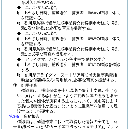
を封入し持ち帰る。
◆ ニホンザルの場合
i) 止めさし日時、捕獲場所、捕獲者、雌雄の確認、体長
を確認する。
ii) 香川県鳥獣捕獲等助成事業費交付要綱参考様式1号別
添1及び別添2に必要な写真を撮影する。
◆ ニホンジカの場合
i) 止めさし日時、捕獲場所、捕獲者、雌雄の確認、体長
を確認する。
ii) 香川県鳥獣捕獲等助成事業費交付要綱参考様式1号別
添1に必要な写真を撮影する。
◆ アライグマ、ハクビシン等小中型動物の場合
i) 止めさし日時、捕獲場所、捕獲者、雌雄の確認を確認
する。
ii) 香川県アライグマ・ヌートリア等防除支援事業費補
助金交付要綱様式4号別紙2に必要な写真を撮影する。
④ 処理作業
確認者は、捕獲個体を生活環境の保全上支障が生じな
い、又は生ずる恐れがないように捕獲個体の埋設を承諾
した個人や団体が所有する土地において、風雨等により
容易に捕獲個体が露出しないように重機等を使用して埋
設するよう指導する。
第3条
業務報告
確認者は、確認作業において取得した情報の全てを、報
告書
(紙ベース)
とSDカード等フラッシュメモリ又はプリン