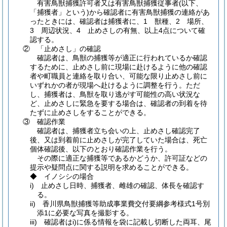
有害鳥獣捕獲許可者又は有害鳥獣捕獲従事者
(以下、
「捕獲者」という)
から確認者に有害鳥獣捕獲の連絡があ
ったときには、確認者は捕獲者に、1 獣種、2 場所、
3 周辺状況、4 止めさしの有無、以上4点について確
認する。
② 「止めさし」の確認
確認者は、鳥獣の捕獲等が適正に行われているか確認
するために、止めさし前に現場に赴けるように他の確認
者や町職員と連絡を取り合い、可能な限り止めさし前に
いずれかの者が現場へ赴けるように調整を行う。ただ
し、捕獲者は、鳥獣を取り逃がす可能性の高い状況な
ど、止めさしに緊急を要する場合は、確認者の到着を待
たずに止めさしをすることができる。
③ 確認作業
確認者は、捕獲者立ち会いの上、止めさし確認完了
後、又は到着前に止めさしが完了していた場合は、死亡
個体確認後、以下のとおり確認作業を行う。
その際に適正な捕獲等であるかどうか、許可証などの
提示や疑問点に関する説明を求めることができる。
◆ イノシシの場合
i) 止めさし日時、捕獲者、雌雄の確認、体長を確認す
る。
ii) 香川県鳥獣捕獲等助成事業費交付要綱参考様式1号別
添1に必要な写真を撮影する。
iii) 確認者はi)に係る情報を袋に記載し切断した両耳、尾