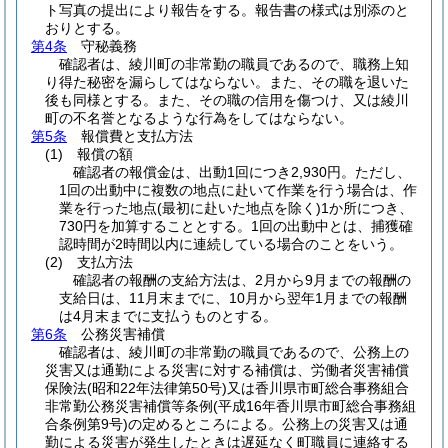
ト写真の提出により報告をする。報告書の様式は別添のと
おりとする。
第4条
守秘義務
確認者は、綾川町の非常勤の職員であるので、職務上知
り得た秘密を漏らしてはならない。また、その職を退いた
後も同様とする。また、その職の信用を傷つけ、又は綾川
町の不名誉となるような行為をしてはならない。
第5条
報償費と支払方法
(1)
報償の額
確認者の報償金は、出動1回につき2,930円。ただし、
1回の出動中に複数の地点に赴いて作業を行う場合は、作
業を行った地点
(最初に赴いた地点を除く)
1か所につき、
730円を加算することとする。1回の出動中とは、捕獲確
認時間が2時間以内に連続している場合のことをいう。
(2)
支払方法
確認者の報酬の支給方法は、2月から9月までの報酬の
支給日は、11月末までに、10月から翌年1月までの報酬
は4月末までに支払うものとする。
第6条
公務災害補償
確認者は、綾川町の非常勤の職員であるので、公務上の
災害又は通勤による災害に対する補償は、労働者災害補償
保険法
(昭和22年法律第50号)
又は香川県市町総合事務組合
非常勤公務災害補償等条例
(平成16年香川県市町総合事務組
合条例第9号)
の定めるところによる。公務上の災害又は通
勤による災害が発生したときは遅延なく町職員に連絡する