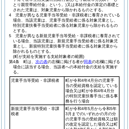
とり親世帯給付金」という。)
又は本給付金の算定の基礎と
された児童は、対象児童から除かれるものとする。
4
児童が異なる児童手当等受給・非課税者に養育されている
場合、当該児童は、児童手当受給者に係る対象児童とし、
特別児童扶養手当受給者に係る対象児童から除かれるもの
とする。
5
児童が異なる新規児童手当等受給・非課税者に養育されて
いる場合、当該児童は、新規児童手当受給者に係る対象児
童とし、新規特別児童扶養手当受給者に係る対象児童から
除かれるものとする。
(町が支給を実施する支給対象者の範囲)
第4条
町は、
次の表
の左欄に掲げる者が
同表
の右欄に掲げる
場合に該当する場合、当該者への本給付金の支給を実施す
る。
児童手当等受給・非課税者
町が令和4年4月分の児童手
当の受給資格を認定している
場合又は町が令和4年4月分
の特別児童扶養手当に係る事
務を行う場合
新規児童手当等受給・非課
町が令和4年5月から令和5年
税者
3月までのいずれかの月の分
の児童手当の受給資格又は額
の改定を認定した場合又は町