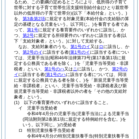
るため、この要綱の定めるところにより、低所得の子育て
世帯に対する子育て世帯生活支援特別給付金
(ひとり親世帯
以外の低所得の子育て世帯分)
(以下「本給付金」という。)
を、
第3条第2項
に規定する対象児童
(本給付金の支給額の算
定の基礎となる児童をいう。以下同じ。)
を養育する者であ
って、
第1号
に規定する養育要件のいずれかに該当し、か
つ、
第2号
に規定する所得要件のいずれかに該当する者
(以
下「支給対象者」という。)
に対して支給する。
なお、支給対象者のうち、
第1号のイ
又は
ロ
に該当し、か
つ、
第2号のイ
に該当する者
(
第1号のイ
に該当する者につい
ては、児童手当法
(昭和46年法律第73号)
第17条第1項に規
定する公務員である者を除く。)
を「児童手当等受給・非課
税者」といい、
第1号のハ
又は
ニ
に該当し、かつ、
第2号の
イ
に該当する者
(
第1号のハ
に該当する者については、同項
に規定する公務員である者を除く。)
を「新規児童手当等受
給・非課税者」といい、児童手当等受給・非課税者及び新
規児童手当等受給・非課税者以外の者を「その他の支給対
象者」という。
(1)
以下の養育要件のいずれかに該当すること。
イ
児童手当受給者
令和4年4月分の児童手当
(児童手当法による児童手当
(同法附則第2条第1項に規定する特例給付を含む。)
を
いう。以下同じ。)
の受給者
ロ
特別児童扶養手当受給者
令和4年4月分の特別児童扶養手当
(特別児童扶養手当