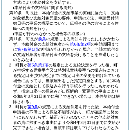
方式により本給付金を支給する。
(本給付金の支給等に関する周知)
第10条
町長は、本給付金の支給事業の実施に当たり、支給
対象者及び支給対象児童の要件、申請の方法、申請受付開
始日等の事業の概要について、広報その他の方法による住
民への周知を行う。
(申請が行われなかった場合等の取扱い)
第11条
町長が
前条
の規定による周知を行ったにもかかわら
ず、本給付金の支給対象者から
第6条第2項
の申請期限まで
に
第7条第1項
の申請が行われなかった場合、当該本給付金
の支給対象者が本給付金の支給を受けることを辞退したも
のとみなす。
2
町長が
第5条第1項
の規定による支給決定を行った後、町
が把握する児童手当又は特別児童扶養手当の振込時におけ
る指定口座
(支給決定までに指定口座の変更を届け出ている
場合にあっては、当該届出をした指定口座とする。)
に本給
付金の支給として振込みを行う手続を行ったにもかかわら
ず、指定口座への振込みが口座解約・変更等の事由により
令和5年3月31日までに完了できない場合は、本件契約は解
除される。
3
町長が
第9条
の規定による支給決定を行った後、本給付金
申請書の不備による振込不能等があり、町が確認等に努め
たにもかかわらず、補正が行われないことその他支給対象
者の責に帰すべき事由により令和4年3月31日までに支給が
完了できない場合は、当該申請は取り下げられたものとみ