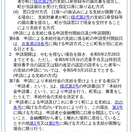
者が町に
様式第2号
の支給口座登録等の届出書を提出し、
町が当該届出を受けた指定口座に振り込む方式
(4)
窓口交付方式 口座への振込みによる支給が困難であ
る場合に、支給対象者が町に
様式第2号
の支給口座登録等
の届出書を提出し、町が当該窓口で現金を交付すること
により支給する方式
(申請による支給に係る申請受付開始日及び申請期限)
第6条
申請による本給付金の支給に係る町の申請受付開始日
は、
次条第2項各号
に掲げる申請方式ごとに町長が別に定め
る日とする。
2
申請期限は、やむを得ない場合を除き、令和5年2月28日
までとする。
ただし、令和5年3月分の児童手当又は特別児
童扶養手当の認定又は額の改定の認定の請求をした者等へ
の支給の申請については、令和5年3月15日までとする。
(申請による支給の方式)
第7条
申請により本給付金の支給を受けようとする者
(以下
「申請者」という。)
は、
様式第3号
の申請書
(以下「本給付
金申請書」という。)
により申請を行う。
町長は、審査をし
たうえで、本給付金の支給を決定する。
2
申請者による申請及びこれに基づく町による支給は、
次の
各号
に掲げる方式のいずれかにより行う。
この場合、
第3号
に掲げる方式は、申請者が金融機関に口座を開設していな
いこと、金融機関から著しく離れた場所に居住しているこ
とその他
第1号
又は
第2号
に掲げる方式による支給が困難な
場合に限り行う。