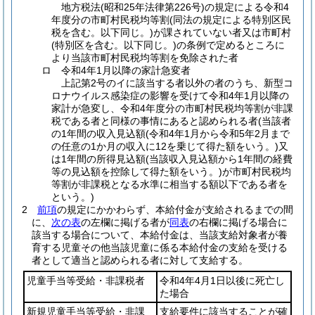
地方税法
(昭和25年法律第226号)
の規定による令和4
年度分の市町村民税均等割
(同法の規定による特別区民
税を含む。以下同じ。)
が課されていない者又は市町村
(特別区を含む。以下同じ。)
の条例で定めるところに
より当該市町村民税均等割を免除された者
ロ
令和4年1月以降の家計急変者
上記第2号のイに該当する者以外の者のうち、新型コ
ロナウイルス感染症の影響を受けて令和4年1月以降の
家計が急変し、令和4年度分の市町村民税均等割が非課
税である者と同様の事情にあると認められる者
(当該者
の1年間の収入見込額
(令和4年1月から令和5年2月まで
の任意の1か月の収入に12を乗じて得た額をいう。)
又
は1年間の所得見込額
(当該収入見込額から1年間の経費
等の見込額を控除して得た額をいう。)
が市町村民税均
等割が非課税となる水準に相当する額以下である者を
という。)
2
前項
の規定にかかわらず、本給付金が支給されるまでの間
に、
次の表
の左欄に掲げる者が
同表
の右欄に掲げる場合に
該当する場合について、本給付金は、当該支給対象者が養
育する児童その他当該児童に係る本給付金の支給を受ける
者として適当と認められる者に対して支給する。
児童手当等受給・非課税者
令和4年4月1日以後に死亡し
た場合
新規児童手当等受給・非課
支給要件に該当することが確