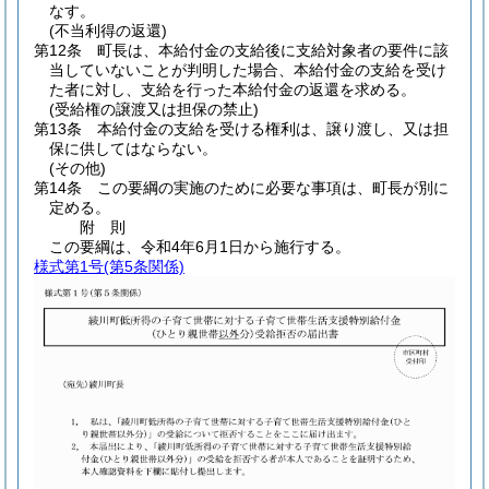
なす。
(不当利得の返還)
第12条
町長は、本給付金の支給後に支給対象者の要件に該
当していないことが判明した場合、本給付金の支給を受け
た者に対し、支給を行った本給付金の返還を求める。
(受給権の譲渡又は担保の禁止)
第13条
本給付金の支給を受ける権利は、譲り渡し、又は担
保に供してはならない。
(その他)
第14条
この要綱の実施のために必要な事項は、町長が別に
定める。
附
則
この要綱は、令和4年6月1日から施行する。
様式第1号
(第5条関係)