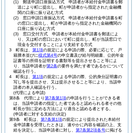
(1)
郵送申請口座振込方式 申請者が本給付金申請書を郵
送により町に提出し、町が申請者から指定された金融機
関の口座に振り込む方式
(2)
窓口申請口座振込方式 申請者が本給付金申請書を町
の窓口に提出し、町が申請者から指定された金融機関の
口座に振り込む方式
(3)
窓口交付方式 申請者が本給付金申請書を郵送によ
り、又は町の窓口において町に提出し、町が当該窓口で
現金を交付することにより支給する方式
3
町長は、
第1項
の規定による申請の際、必要に応じて、戸
籍謄本並びに
様式第4号
の申立書及び給与明細書、公的年金
証書等の所得を証明する書類等を提出させること等によ
り、当該申請者が
第2条
の要件を満たす者であるかについて
確認を行う。
4
町長は、
第1項
の規定による申請の際、公的身分証明書の
写し等を提出させ、又は提示させること等により、当該申
請者の本人確認を行う。
(代理による申請)
第8条
代理により
第7条第1項
の申請を行うことができる者
は、当該申請者の指定した者であると認められる者その他
町長が別に定める方法により適当と認める者とする。
(申請者に対する支給の決定)
第9条
町長は、
第7条第1項
の規定により提出された本給付
金申請書を受理したときは、速やかに内容を確認の上、支
給を決定し、当該申請者に対し、
第7条第2項各号
に掲げる