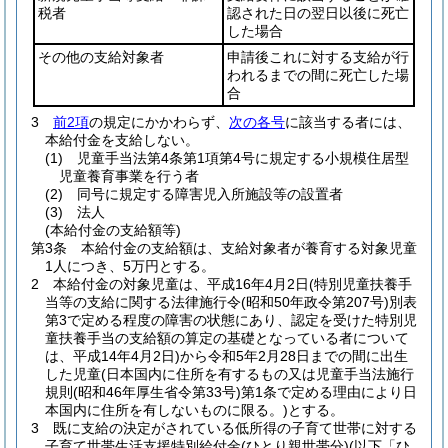
税者
認された日の翌日以後に死亡
した場合
その他の支給対象者
申請後これに対する支給が行
われるまでの間に死亡した場
合
3
前2項
の規定にかかわらず、
次の各号
に該当する者には、
本給付金を支給しない。
(1)
児童手当法第4条第1項第4号に規定する小規模住居型
児童養育事業を行う者
(2)
同号に規定する障害児入所施設等の設置者
(3)
法人
(本給付金の支給額等)
第3条
本給付金の支給額は、支給対象者が養育する対象児童
1人につき、5万円とする。
2
本給付金の対象児童は、平成16年4月2日
(特別児童扶養手
当等の支給に関する法律施行令
(昭和50年政令第207号)
別表
第3で定める程度の障害の状態にあり、認定を受けた特別児
童扶養手当の支給額の算定の基礎となっている者について
は、平成14年4月2日)
から令和5年2月28日までの間に出生
した児童
(日本国内に住所を有するもの又は児童手当法施行
規則
(昭和46年厚生省令第33号)
第1条で定める理由により日
本国内に住所を有しないものに限る。)
とする。
3
既に支給の決定がされている低所得の子育て世帯に対する
子育て世帯生活支援特別給付金
(ひとり親世帯分)
(以下「ひ