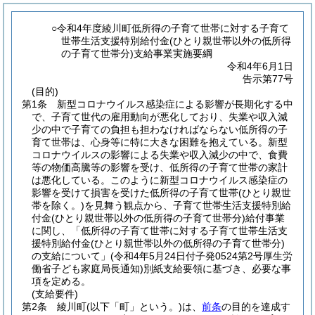
○令和4年度綾川町低所得の子育て世帯に対する子育て
世帯生活支援特別給付金(ひとり親世帯以外の低所得
の子育て世帯分)支給事業実施要綱
令和4年6月1日
告示第77号
(目的)
第1条
新型コロナウイルス感染症による影響が長期化する中
で、子育て世代の雇用動向が悪化しており、失業や収入減
少の中で子育ての負担も担わなければならない低所得の子
育て世帯は、心身等に特に大きな困難を抱えている。
新型
コロナウイルスの影響による失業や収入減少の中で、食費
等の物価高騰等の影響を受け、低所得の子育て世帯の家計
は悪化している。
このように新型コロナウイルス感染症の
影響を受けて損害を受けた低所得の子育て世帯
(ひとり親世
帯を除く。)
を見舞う観点から、子育て世帯生活支援特別給
付金
(ひとり親世帯以外の低所得の子育て世帯分)
給付事業
に関し、「低所得の子育て世帯に対する子育て世帯生活支
援特別給付金
(ひとり親世帯以外の低所得の子育て世帯分)
の支給について」
(令和4年5月24日付子発0524第2号厚生労
働省子ども家庭局長通知)
別紙支給要領に基づき、必要な事
項を定める。
(支給要件)
第2条
綾川町
(以下「町」という。)
は、
前条
の目的を達成す