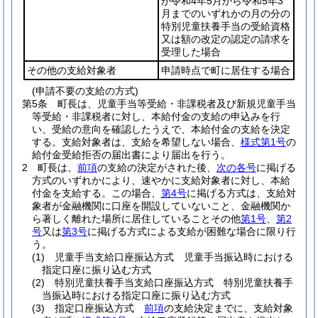
が令和4年5月から令和5年3
月までのいずれかの月の分の
特別児童扶養手当の受給資格
又は額の改定の認定の請求を
受理した場合
その他の支給対象者
申請時点で町に居住する場合
(申請不要の支給の方式)
第5条
町長は、児童手当等受給・非課税者及び新規児童手当
等受給・非課税者に対し、本給付金の支給の申込みを行
い、受給の意向を確認したうえで、本給付金の支給を決定
する。
支給対象者は、支給を希望しない場合、
様式第1号
の
給付金受給拒否の届出書により届出を行う。
2
町長は、
前項
の支給の決定がされた後、
次の各号
に掲げる
方式のいずれかにより、速やかに支給対象者に対し、本給
付金を支給する。
この場合、
第4号
に掲げる方式は、支給対
象者が金融機関に口座を開設していないこと、金融機関か
ら著しく離れた場所に居住していることその他
第1号
、
第2
号
又は
第3号
に掲げる方式による支給が困難な場合に限り行
う。
(1)
児童手当支給口座振込方式 児童手当振込時における
指定口座に振り込む方式
(2)
特別児童扶養手当支給口座振込方式 特別児童扶養手
当振込時における指定口座に振り込む方式
(3)
指定口座振込方式
前項
の支給決定までに、支給対象