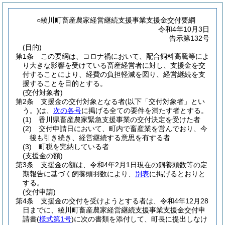
○綾川町畜産農家経営継続支援事業支援金交付要綱
令和4年10月3日
告示第132号
(目的)
第1条
この要綱は、コロナ禍において、配合飼料高騰等によ
り大きな影響を受けている畜産経営者に対し、支援金を交
付することにより、経費の負担軽減を図り、経営継続を支
援することを目的とする。
(交付対象者)
第2条
支援金の交付対象となる者
(以下「交付対象者」とい
う。)
は、
次の各号
に掲げる全ての要件を満たす者とする。
(1)
香川県畜産農家緊急支援事業の交付決定を受けた者
(2)
交付申請日において、町内で畜産業を営んでおり、今
後も引き続き、経営継続する意思を有する者
(3)
町税を完納している者
(支援金の額)
第3条
支援金の額は、令和4年2月1日現在の飼養頭数等の定
期報告に基づく飼養頭羽数により、
別表
に掲げるとおりと
する。
(交付申請)
第4条
支援金の交付を受けようとする者は、令和4年12月28
日までに、綾川町畜産農家経営継続支援事業支援金交付申
請書
(
様式第1号
)
に次の書類を添付して、町長に提出しなけ