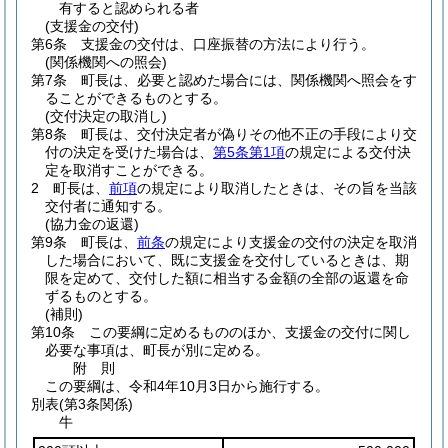
有すると認められる者
(支援金の交付)
第6条
支援金の交付は、口座振替の方法により行う。
(関係機関への照会)
第7条
町長は、必要と認めた場合には、関係機関へ照会をす
ることができるものとする。
(交付決定の取消し)
第8条
町長は、交付決定者が偽りその他不正の手段により交
付の決定を受けた場合は、
第5条第1項
の規定による交付決
定を取消すことができる。
2
町長は、
前項
の規定により取消したときは、その旨を当該
交付者に通知する。
(協力金の返還)
第9条
町長は、
前条
の規定により支援金の交付の決定を取消
した場合において、既に支援金を交付しているときは、期
限を定めて、交付した額に相当する金額の全部の返還を命
ずるものとする。
(補則)
第10条
この要綱に定めるもののほか、支援金の交付に関し
必要な事項は、町長が別に定める。
附
則
この要綱は、令和4年10月3日から施行する。
別表
(第3条関係)
牛