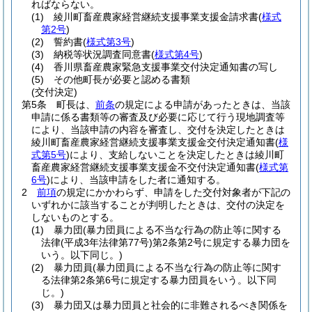
ればならない。
(1)
綾川町畜産農家経営継続支援事業支援金請求書
(
様式
第2号
)
(2)
誓約書
(
様式第3号
)
(3)
納税等状況調査同意書
(
様式第4号
)
(4)
香川県畜産農家緊急支援事業交付決定通知書の写し
(5)
その他町長が必要と認める書類
(交付決定)
第5条
町長は、
前条
の規定による申請があったときは、当該
申請に係る書類等の審査及び必要に応じて行う現地調査等
により、当該申請の内容を審査し、交付を決定したときは
綾川町畜産農家経営継続支援事業支援金交付決定通知書
(
様
式第5号
)
により、支給しないことを決定したときは綾川町
畜産農家経営継続支援事業支援金不交付決定通知書
(
様式第
6号
)
により、当該申請をした者に通知する。
2
前項
の規定にかかわらず、申請をした交付対象者が下記の
いずれかに該当することが判明したときは、交付の決定を
しないものとする。
(1)
暴力団
(暴力団員による不当な行為の防止等に関する
法律
(平成3年法律第77号)
第2条第2号に規定する暴力団を
いう。以下同じ。)
(2)
暴力団員
(暴力団員による不当な行為の防止等に関す
る法律第2条第6号に規定する暴力団員をいう。以下同
じ。)
(3)
暴力団又は暴力団員と社会的に非難されるべき関係を