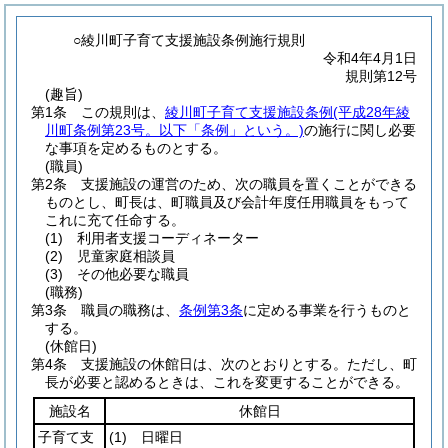
○綾川町子育て支援施設条例施行規則
令和4年4月1日
規則第12号
(趣旨)
第1条
この規則は、
綾川町子育て支援施設条例
(平成28年綾
川町条例第23号。以下「条例」という。)
の施行に関し必要
な事項を定めるものとする。
(職員)
第2条
支援施設の運営のため、次の職員を置くことができる
ものとし、町長は、町職員及び会計年度任用職員をもって
これに充て任命する。
(1)
利用者支援コーディネーター
(2)
児童家庭相談員
(3)
その他必要な職員
(職務)
第3条
職員の職務は、
条例第3条
に定める事業を行うものと
する。
(休館日)
第4条
支援施設の休館日は、次のとおりとする。
ただし、町
長が必要と認めるときは、これを変更することができる。
施設名
休館日
子育て支
(1)
日曜日