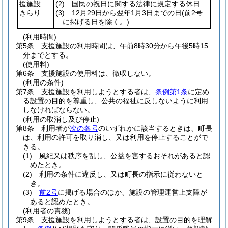
援施設
(2)
国民の祝日に関する法律に規定する休日
きらり
(3)
12月29日から翌年1月3日までの日
(前2号
に掲げる日を除く。)
(利用時間)
第5条
支援施設の利用時間は、午前8時30分から午後5時15
分までとする。
(使用料)
第6条
支援施設の使用料は、徴収しない。
(利用の条件)
第7条
支援施設を利用しようとする者は、
条例第1条
に定め
る設置の目的を尊重し、公共の福祉に反しないように利用
しなければならない。
(利用の取消し及び停止)
第8条
利用者が
次の各号
のいずれかに該当するときは、町長
は、利用の許可を取り消し、又は利用を停止することがで
きる。
(1)
風紀又は秩序を乱し、公益を害するおそれがあると認
めたとき。
(2)
利用の条件に違反し、又は町長の指示に従わないと
き。
(3)
前2号
に掲げる場合のほか、施設の管理運営上支障が
あると認めたとき。
(利用者の責務)
第9条
支援施設を利用しようとする者は、設置の目的を理解