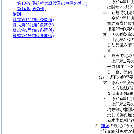
令和4年1
第13条
(受給権の譲渡又は担保の禁止)
に関する状況
第14条
(その他)
エ
新規特別児
附則
令和4年1
様式第1号
(第5条関係)
童の養育に関
様式第2号
(第5条関係)
律第23号)
第
様式第3号
(第7条関係)
オ
その他対象
様式第4号
(第7条関係)
上記第1号
した児童を養
者
カ
政令で定め
上記第1号
平成19年4
し、香川県内
(2)
以下の所得要
ア
令和4年度
地方税法
(
又は市町
(特
イ
令和4年1
上記第2号
均等割が非課
乗じて得た額
る水準に相当
2
前項
の規定にか
当該支給対象者が