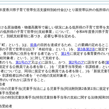
4年度香川県子育て世帯生活支援特別給付金(ひとり親世帯以外の低所得
おける原油価格・物価高騰等で厳しい状況にある低所得の子育て世帯を支
外の低所得の子育て世帯分)
支給事業」について、「令和4年度香川県子
て」別紙支給要領に基づき、必要な事項を定める。
「町」という。)
は、
前条
の目的を達成するため、この要綱の定めるとこ
得の子育て世帯分)
(以下「本給付金」という。)
を、
第3条第2項
に規定す
、香川県内に住所を有する者であって、
第1号
に規定する養育要件のい
支給対象者」という。)
に対して支給する。
者のうち、
第1号のア
又は
イ
に該当し、かつ、
第2号のア
に該当する者
(
第
に規定する公務員である者を除く。)
を「児童手当等受給・非課税者」とい
る者については、同項に規定する公務員である者を除く。)
を「新規児童
・非課税者以外の者を「その他の支給対象者」という。
件のいずれかに該当すること。
給者
月分の児童手当
(児童手当法による児童手当
(同法附則第2条第1項に規定
養手当受給者
0月分の特別児童扶養手当
(特別児童扶養手当等の支給に関する法律
(昭和3
当受給者