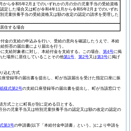
1月から令和5年2月までのいずれかの月の分の児童手当の受給資格
認定した場合又は町が令和4年11月から令和5年2月までのいずれ
別児童扶養手当の受給資格又は額の改定の認定の請求を受理した
居住する場合
給付金の支給の申込みを行い、受給の意向を確認したうえで、本給
受給拒否の届出書により届出を行う。
かに支給対象者に対し、本給付金を支給する。
この場合、
第4号
に掲
れた場所に居住していることその他
第1号
、
第2号
又は
第3号
に掲げ
り込む方式
口座登録等の届出書を提出し、町が当該届出を受けた指定口座に振
紙様式第2号
の支給口座登録等の届出書を提出し、町が当該窓口で
請方式ごとに町長が別に定める日とする。
2月分の児童手当又は特別児童扶養手当の認定又は額の改定の認定の
式第3号
の申請書
(以下「本給付金申請書」という。)
により申請を