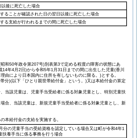
1日以後に死亡した場合
することが確認された日の翌日以後に死亡した場合
する支給が行われるまでの間に死亡した場合
(昭和50年政令第207号)
別表第3で定める程度の障害の状態にあ
4年4月2日)
から令和5年1月31日までの間に出生した児童
(香川
る理由により日本国内に住所を有しないものに限る。)
とする。
帯分)
(以下「ひとり親世帯給付金」という。)
又は本給付金の算定
合、当該児童は、児童手当受給者に係る対象児童とし、特別児童扶
る場合、当該児童は、新規児童手当受給者に係る対象児童とし、新
への本給付金の支給を実施する。
0月分の児童手当の受給資格を認定している場合又は町が令和4年1
童扶養手当に係る事務を行う場合