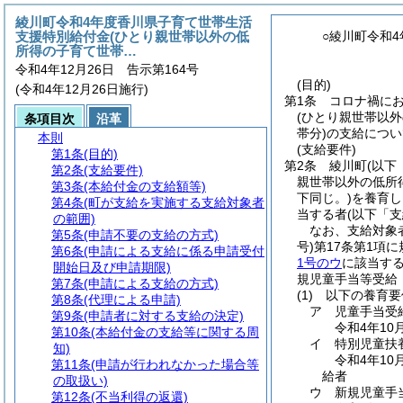
綾川町令和4年度香川県子育て世帯生活
支援特別給付金(ひとり親世帯以外の低
○綾川町令和
所得の子育て世帯…
令和4年12月26日 告示第164号
(目的)
(令和4年12月26日施行)
第1条
コロナ禍に
(ひとり親世帯以
条項目次
沿革
帯分)
の支給につい
本則
(支給要件)
第1条
(目的)
第2条
綾川町
(以下
第2条
(支給要件)
親世帯以外の低所
第3条
(本給付金の支給額等)
下同じ。)
を養育し
第4条
(町が支給を実施する支給対象者
当する者
(以下「
の範囲)
なお、支給対象
第5条
(申請不要の支給の方式)
号)
第17条第1項
第6条
(申請による支給に係る申請受付
1号のウ
に該当す
開始日及び申請期限)
規児童手当等受給
第7条
(申請による支給の方式)
(1)
以下の養育要
第8条
(代理による申請)
ア
児童手当受
第9条
(申請者に対する支給の決定)
令和4年10
第10条
(本給付金の支給等に関する周
イ
特別児童扶
知)
令和4年1
第11条
(申請が行われなかった場合等
給者
の取扱い)
ウ
新規児童手
第12条
(不当利得の返還)