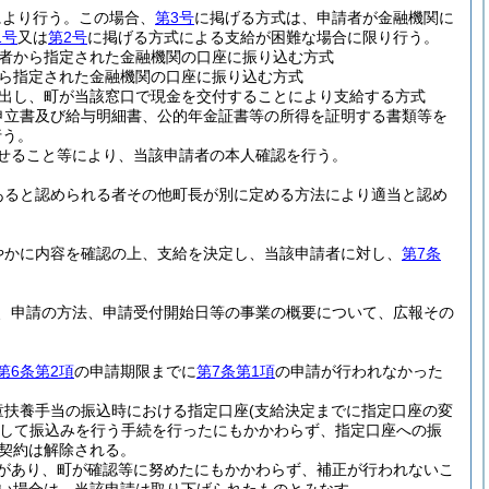
により行う。
この場合、
第3号
に掲げる方式は、申請者が金融機関に
1号
又は
第2号
に掲げる方式による支給が困難な場合に限り行う。
者から指定された金融機関の口座に振り込む方式
ら指定された金融機関の口座に振り込む方式
出し、町が当該窓口で現金を交付することにより支給する方式
申立書及び給与明細書、公的年金証書等の所得を証明する書類等を
行う。
せること等により、当該申請者の本人確認を行う。
あると認められる者その他町長が別に定める方法により適当と認め
やかに内容を確認の上、支給を決定し、当該申請者に対し、
第7条
、申請の方法、申請受付開始日等の事業の概要について、広報その
第6条第2項
の申請期限までに
第7条第1項
の申請が行われなかった
。
童扶養手当の振込時における指定口座
(支給決定までに指定口座の変
して振込みを行う手続を行ったにもかかわらず、指定口座への振
件契約は解除される。
があり、町が確認等に努めたにもかかわらず、補正が行われないこ