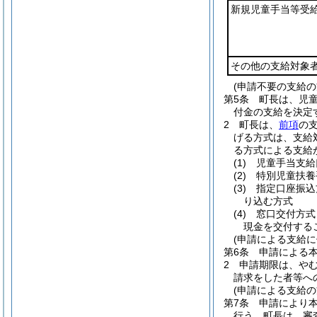
新規児童手当等受
その他の支給対象
(申請不要の支給の
第5条
町長は、児
付金の支給を決定
2
町長は、
前項
の
げる方式は、支給
る方式による支給
(1)
児童手当支給
(2)
特別児童扶養
(3)
指定口座振
り込む方式
(4)
窓口交付方式
現金を交付する
(申請による支給
第6条
申請による
2
申請期限は、やむ
請求をした者等へ
(申請による支給の
第7条
申請により
行う。
町長は、審