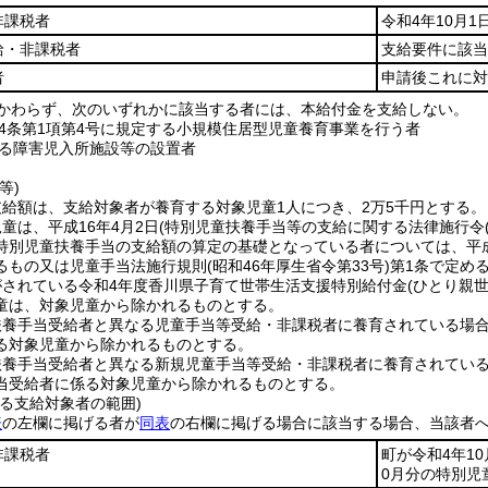
非課税者
令和4年10月
給・非課税者
支給要件に該当
者
申請後これに対
かわらず、次のいずれかに該当する者には、本給付金を支給しない。
4条第1項第4号に規定する小規模住居型児童養育事業を行う者
る障害児入所施設等の設置者
等)
給額は、支給対象者が養育する対象児童1人につき、2万5千円とする。
童は、平成16年4月2日
(特別児童扶養手当等の支給に関する法律施行令
特別児童扶養手当の支給額の算定の基礎となっている者については、平成1
るもの又は児童手当法施行規則
(昭和46年厚生省令第33号)
第1条で定め
がされている令和4年度香川県子育て世帯生活支援特別給付金
(ひとり親世
童は、対象児童から除かれるものとする。
扶養手当受給者と異なる児童手当等受給・非課税者に養育されている場
る対象児童から除かれるものとする。
扶養手当受給者と異なる新規児童手当等受給・非課税者に養育されてい
当受給者に係る対象児童から除かれるものとする。
る支給対象者の範囲)
表
の左欄に掲げる者が
同表
の右欄に掲げる場合に該当する場合、当該者
非課税者
町が令和4年1
0月分の特別児