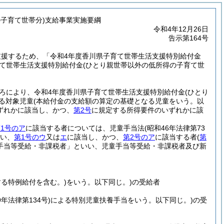
の子育て世帯分)支給事業実施要綱
令和4年12月26日
告示第164号
援するため、「令和4年度香川県子育て世帯生活支援特別給付金
育て世帯生活支援特別給付金
(ひとり親世帯以外の低所得の子育て世
ろにより、令和4年度香川県子育て世帯生活支援特別給付金
(ひとり
る対象児童
(本給付金の支給額の算定の基礎となる児童をいう。以
ずれかに該当し、かつ、
第2号
に規定する所得要件のいずれかに該
1号のア
に該当する者については、児童手当法
(昭和46年法律第73
い、
第1号のウ
又は
エ
に該当し、かつ、
第2号のア
に該当する者
(
第
手当等受給・非課税者」といい、児童手当等受給・非課税者及び新
する特例給付を含む。)
をいう。以下同じ。)
の受給者
9年法律第134号)
による特別児童扶養手当をいう。以下同じ。)
の受