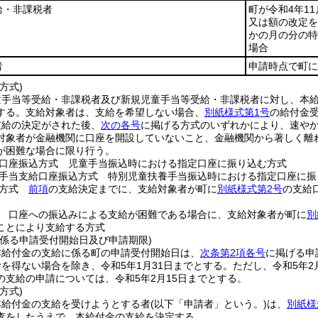
給・非課税者
町が令和4年1
又は額の改定を
かの月の分の特
場合
者
申請時点で町に
方式)
童手当等受給・非課税者及び新規児童手当等受給・非課税者に対し、本
する。
支給対象者は、支給を希望しない場合、
別紙様式第1号
の給付金
支給の決定がされた後、
次の各号
に掲げる方式のいずれかにより、速や
対象者が金融機関に口座を開設していないこと、金融機関から著しく離
が困難な場合に限り行う。
口座振込方式 児童手当振込時における指定口座に振り込む方式
手当支給口座振込方式 特別児童扶養手当振込時における指定口座に振
込方式
前項
の支給決定までに、支給対象者が町に
別紙様式第2号
の支給
 口座への振込みによる支給が困難である場合に、支給対象者が町に
別
ことにより支給する方式
に係る申請受付開始日及び申請期限)
本給付金の支給に係る町の申請受付開始日は、
次条第2項各号
に掲げる申
を得ない場合を除き、令和5年1月31日までとする。
ただし、令和5年
の支給の申請については、令和5年2月15日までとする。
方式)
本給付金の支給を受けようとする者
(以下「申請者」という。)
は、
別紙様
査をしたうえで、本給付金の支給を決定する。