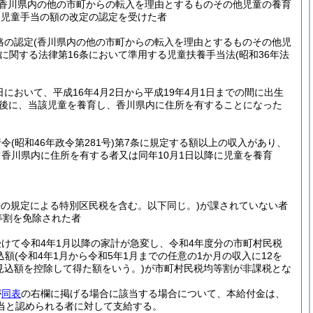
(香川県内の他の市町からの転入を理由とするものその他児童の養育
る児童手当の額の改定の認定を受けた者
格の認定
(香川県内の他の市町からの転入を理由とするものその他児
に関する法律第16条において準用する児童扶養手当法
(昭和36年法
において、平成16年4月2日から平成19年4月1日までの間に出生
以後に、当該児童を養育し、香川県内に住所を有することになった
行令
(昭和46年政令第281号)
第7条に規定する額以上の収入があり、
て香川県内に住所を有する者又は同年10月1日以降に児童を養育
法の規定による特別区民税を含む。以下同じ。)
が課されていない者
等割を免除された者
けて令和4年1月以降の家計が急変し、令和4年度分の市町村民税
込額
(令和4年1月から令和5年1月までの任意の1か月の収入に12を
見込額を控除して得た額をいう。)
が市町村民税均等割が非課税とな
が
同表
の右欄に掲げる場合に該当する場合について、本給付金は、
当と認められる者に対して支給する。