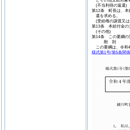
とその他支給対象
(不当利得の返還)
第12条
町長は、本
還を求める。
(受給権の譲渡又は
第13条
本給付金の
(その他)
第14条
この要綱の
附
則
この要綱は、令和4
様式第1号
(第5条関係