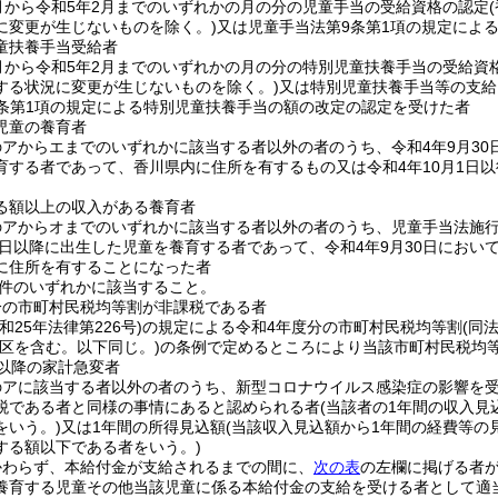
1月から令和5年2月までのいずれかの月の分の児童手当の受給資格の認定
に変更が生じないものを除く。)
又は児童手当法第9条第1項の規定によ
童扶養手当受給者
1月から令和5年2月までのいずれかの月の分の特別児童扶養手当の受給資
する状況に変更が生じないものを除く。)
又は特別児童扶養手当等の支給
8条第1項の規定による特別児童扶養手当の額の改定の認定を受けた者
児童の養育者
のアからエまでのいずれかに該当する者以外の者のうち、令和4年9月30日
育する者であって、香川県内に住所を有するもの又は令和4年10月1日
る額以上の収入がある養育者
のアからオまでのいずれかに該当する者以外の者のうち、児童手当法施
月2日以降に出生した児童を養育する者であって、令和4年9月30日におい
に住所を有することになった者
件のいずれかに該当すること。
分の市町村民税均等割が非課税である者
昭和25年法律第226号)
の規定による令和4年度分の市町村民税均等割
(同
別区を含む。以下同じ。)
の条例で定めるところにより当該市町村民税均
月以降の家計急変者
のアに該当する者以外の者のうち、新型コロナウイルス感染症の影響を受
税である者と同様の事情にあると認められる者
(当該者の1年間の収入見
をいう。)
又は1年間の所得見込額
(当該収入見込額から1年間の経費等の
する額以下である者をいう。)
かわらず、本給付金が支給されるまでの間に、
次の表
の左欄に掲げる者
養育する児童その他当該児童に係る本給付金の支給を受ける者として適