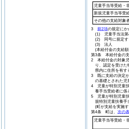
児童手当等受給・
新規児童手当等受
その他の支給対象
3
前2項
の規定にか
(1)
児童手当法第
(2)
同号に規定す
(3)
法人
(本給付金の支給額
第3条
本給付金の支
2
本給付金の対象児
り、認定を受けた
県内に住所を有す
3
既に支給の決定
の基礎とされた児
4
児童が特別児童
養手当受給者に係
5
児童が特別児童
規特別児童扶養手
(町が支給を実施す
第4条
町は、
次の
児童手当等受給・