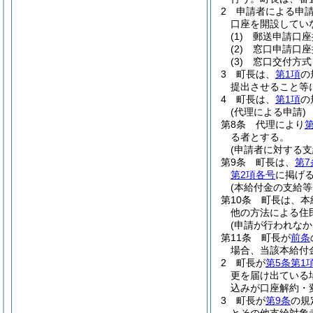
2
申請者による申
口座を開設してい
(1)
郵送申請口座
(2)
窓口申請口座
(3)
窓口交付方式
3
町長は、
第1項
の
提出させること等
4
町長は、
第1項
の
(代理による申請)
第8条
代理により
第
る者とする。
(申請者に対する支
第9条
町長は、
第7
第2項各号
に掲げ
(本給付金の支給等
第10条
町長は、本
他の方法による住
(申請が行われなか
第11条
町長が
前条
場合、当該本給付
2
町長が
第5条第1
更を届け出ている
込みが口座解約・
3
町長が
第9条
の規