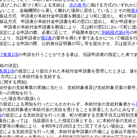
請及びこれに基づく町による支給は、
次の各号
に掲げる方式のいずれか
ないこと、金融機関から著しく離れた場所に居住していることその他
第
振込方式 申請者が本給付金申請書を郵送により町に提出し、町が申請
振込方式 申請者が本給付金申請書を町の窓口に提出し、町が申請者か
 申請者が本給付金申請書を郵送により、又は町の窓口において町に提
規定による申請の際、必要に応じて、戸籍謄本並びに
別紙様式第4号
の
により、当該申請者が
第2条
の要件を満たす者であるかについて確認を
規定による申請の際、公的身分証明書の写し等を提出させ、又は提示さ
7条第1項
の申請を行うことができる者は、当該申請者の指定した者で
給の決定)
条第1項
の規定により提出された本給付金申請書を受理したときは、速
る方式により本給付金を支給する。
に関する周知)
給付金の支給事業の実施に当たり、支給対象者及び支給対象児童の要件
民への周知を行う。
った場合等の取扱い)
の規定による周知を行ったにもかかわらず、本給付金の支給対象者から
金の支給対象者が本給付金の支給を受けることを辞退したものとみなす
項
の規定による支給決定を行った後、町が把握する児童手当又は特別児
場合にあっては、当該届出をした指定口座とする。)
に本給付金の支給と
変更等の事由により、令和5年2月28日までに完了できない場合は、本
定による支給決定を行った後、本給付金申請書の不備による振込不能等