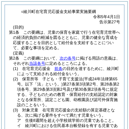
○綾川町在宅育児応援金支給事業実施要綱
令和5年4月1日
告示第27号
(目的)
第1条
この要綱は、児童の保育を家庭で行う在宅育児世帯へ
の経済的負担の軽減を図るとともに、児童の健全な育成を
応援することを目的として給付金を支給することについ
て、必要な事項を定める。
(定義)
第2条
この要綱において、
次の各号
に掲げる用語の意義は、
それぞれ
当該各号
に定めるところによる。
(1)
在宅育児応援金
前条
の目的を達するために、綾川町
によって支給される給付金をいう。
(2)
保育所等 子ども・子育て支援法
(平成24年法律第65
号。以下「法」という。)
第27条第3項第2号、第28条第2
項各号、第29条第3項第2号及び第30条第2項各号に規定
する、子どものための教育・保育給付の支給認定の対象
となる保育所、認定こども園、幼稚園及び認可外保育施
設のことをいう。
(3)
対象児童 在宅育児応援金の支給額の算定基礎とな
る、次に掲げる要件をすべて満たす児童をいう。
ア
生後8週間を超え小学校就学前の児童であること。
イ
綾川町における住民基本台帳登録を有する児童であ