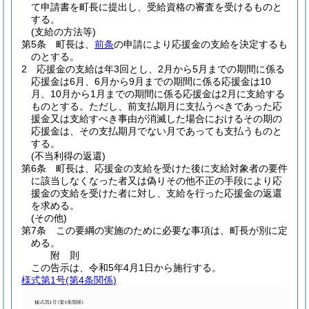
て申請書を町長に提出し、受給資格の審査を受けるものと
する。
(支給の方法等)
第5条
町長は、
前条
の申請により応援金の支給を決定するも
のとする。
2
応援金の支給は年3回とし、2月から5月までの期間に係る
応援金は6月、6月から9月までの期間に係る応援金は10
月、10月から1月までの期間に係る応援金は2月に支給する
ものとする。
ただし、前支払期月に支払うべきであった応
援金又は支給すべき事由が消滅した場合におけるその期の
応援金は、その支払期月でない月であっても支払うものと
する。
(不当利得の返還)
第6条
町長は、応援金の支給を受けた後に支給対象者の要件
に該当しなくなった者又は偽りその他不正の手段により応
援金の支給を受けた者に対し、支給を行った応援金の返還
を求める。
(その他)
第7条
この要綱の実施のために必要な事項は、町長が別に定
める。
附
則
この告示は、令和5年4月1日から施行する。
様式第1号
(第4条関係)