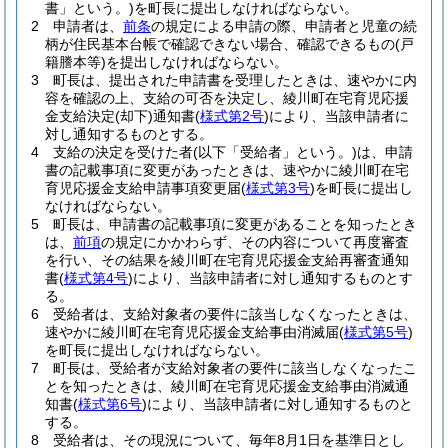
書」という。)
を町長に提出しなければならない。
2
申請者は、
前条
の規定による申請の際、申請者と児童の続
柄が住民基本台帳で確認できない場合、確認できるもの
(戸
籍謄本等)
を提出しなければならない。
3
町長は、提出された申請書を受理したときは、速やかに内
容を確認の上、支給の可否を決定し、綾川町在宅育児応援
金支給決定
(却下)
通知書
(
様式第2号
)
により、当該申請者に
対し通知するものとする。
4
支給の決定を受けた者
(以下「受給者」という。)
は、申請
書の記載事項に変更があったときは、速やかに綾川町在宅
育児応援金支給申請事項変更届
(
様式第3号
)
を町長に提出し
なければならない。
5
町長は、申請書の記載事項に変更があることを知ったとき
は、
前項
の規定にかかわらず、その内容について再度審査
を行い、その結果を綾川町在宅育児応援金支給再審査通知
書
(
様式第4号
)
により、当該申請者に対し通知するものとす
る。
6
受給者は、支給対象者の要件に該当しなくなったときは、
速やかに綾川町在宅育児応援金支給事由消滅届
(
様式第5号
)
を町長に提出しなければならない。
7
町長は、受給者が支給対象者の要件に該当しなくなったこ
とを知ったときは、綾川町在宅育児応援金支給事由消滅通
知書
(
様式第6号
)
により、当該申請者に対し通知するものと
する。
8
受給者は、その現況について、毎年8月1日を基準日とし