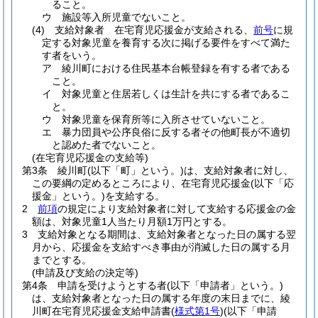
ること。
ウ
施設等入所児童でないこと。
(4)
支給対象者 在宅育児応援金が支給される、
前号
に規
定する対象児童を養育する次に掲げる要件をすべて満た
す者をいう。
ア
綾川町における住民基本台帳登録を有する者である
こと。
イ
対象児童と住居若しくは生計を共にする者であるこ
と。
ウ
対象児童を保育所等に入所させていないこと。
エ
暴力団員や公序良俗に反する者その他町長が不適切
と認めた者でないこと。
(在宅育児応援金の支給等)
第3条
綾川町
(以下「町」という。)
は、支給対象者に対し、
この要綱の定めるところにより、在宅育児応援金
(以下「応
援金」という。)
を支給する。
2
前項
の規定により支給対象者に対して支給する応援金の金
額は、対象児童1人当たり月額1万円とする。
3
支給対象となる期間は、支給対象者となった日の属する翌
月から、応援金を支給すべき事由が消滅した日の属する月
までとする。
(申請及び支給の決定等)
第4条
申請を受けようとする者
(以下「申請者」という。)
は、支給対象者となった日の属する年度の末日までに、綾
川町在宅育児応援金支給申請書
(
様式第1号
)
(以下「申請