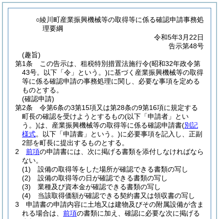
○綾川町産業振興機械等の取得等に係る確認申請事務処
理要綱
令和5年3月22日
告示第48号
(趣旨)
第1条
この告示は、租税特別措置法施行令
(昭和32年政令第
43号。以下「令」という。)
に基づく産業振興機械等の取得
等に係る確認申請の事務処理に関し、必要な事項を定める
ものとする。
(確認申請)
第2条
令第6条の3第15項又は第28条の9第16項に規定する
町長の確認を受けようとするもの
(以下「申請者」とい
う。)
は、産業振興機械等の取得等に係る確認申請書
(
別記
様式
。以下「申請書」という。)
に必要事項を記入し、正副
2部を町長に提出するものとする。
2
前項
の申請書には、次に掲げる書類を添付しなければなら
ない。
(1)
設備の取得等をした場所が確認できる書類の写し
(2)
設備の取得等の日が確認できる書類の写し
(3)
業種及び資本金が確認できる書類の写し
(4)
当該取得価額が確認できる契約書又は領収書の写し
3
申請書の申請内容に土地又は建物及びその附属設備が含ま
れる場合は、
前項
の書類に加え、確認に必要な次に掲げる