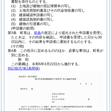
書類を添付ものとする。
(1)
土地及び建物の登記簿謄本の写し
(2)
土地売買契約書及びその代金領収書の写し
(3)
建築確認申請書の写し
(4)
建築請負契約書の写し
(5)
建物の引渡書の写し
(申請書の処理)
第3条
町長は、
前条
の規定により提出された申請書を受理し
たときは、その内容を確認し、申請書を受理した日から30
日以内に、その結果を申請者に通知するものとする。
(その他)
第4条
この告示に定めるもののほか、必要な事項は、町長が
別に定める。
附
則
この要綱は、令和5年3月22日から施行する。
別記様式
(第2条関係)