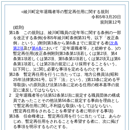
○綾川町定年退職者等の暫定再任用に関する規則
令和5年3月20日
規則第12号
(総則)
第1条
この規則は、綾川町職員の定年等に関する条例の一部
を改正する条例
(令和5年綾川町条例第31号。以下「改正条
例」という。)
附則第3条から第6条までに規定する者
(
次条
第2項
及び
第4条
において「定年退職者等」と総称する。)
の
暫定再任用
(改正条例附則第3条第1項若しくは第2項、第4
条第1項若しくは第2項、第5条第1項若しくは第2項又は第6
条第1項若しくは第2項の規定により採用することをいう。
以下同じ。)
に関し必要な事項を定めるものとする。
第2条
暫定再任用を行うに当たっては、地方公務員法
(昭和
25年法律第261号。以下「法」という。)
第13条に定める平
等取扱いの原則及び法第15条に定める任用の根本基準の規
定に違反してはならない。
2
定年退職者等が法第52条第1項に規定する職員団体の構成
員であったことその他法第56条に規定する事由を理由とし
て暫定再任用に関し不利益な取扱いをしてはならない。
(暫定再任用をされることを希望する者に明示する事項)
第3条
任命権者は、暫定再任用を行うに当たっては、あらか
じめ、暫定再任用をされることを希望する者に、次に掲げ
る事項を明示するものとする。