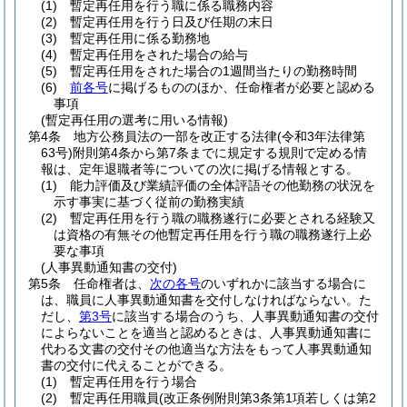
(1)
暫定再任用を行う職に係る職務内容
(2)
暫定再任用を行う日及び任期の末日
(3)
暫定再任用に係る勤務地
(4)
暫定再任用をされた場合の給与
(5)
暫定再任用をされた場合の1週間当たりの勤務時間
(6)
前各号
に掲げるもののほか、任命権者が必要と認める
事項
(暫定再任用の選考に用いる情報)
第4条
地方公務員法の一部を改正する法律
(令和3年法律第
63号)
附則第4条から第7条までに規定する規則で定める情
報は、定年退職者等についての次に掲げる情報とする。
(1)
能力評価及び業績評価の全体評語その他勤務の状況を
示す事実に基づく従前の勤務実績
(2)
暫定再任用を行う職の職務遂行に必要とされる経験又
は資格の有無その他暫定再任用を行う職の職務遂行上必
要な事項
(人事異動通知書の交付)
第5条
任命権者は、
次の各号
のいずれかに該当する場合に
は、職員に人事異動通知書を交付しなければならない。
た
だし、
第3号
に該当する場合のうち、人事異動通知書の交付
によらないことを適当と認めるときは、人事異動通知書に
代わる文書の交付その他適当な方法をもって人事異動通知
書の交付に代えることができる。
(1)
暫定再任用を行う場合
(2)
暫定再任用職員
(改正条例附則第3条第1項若しくは第2