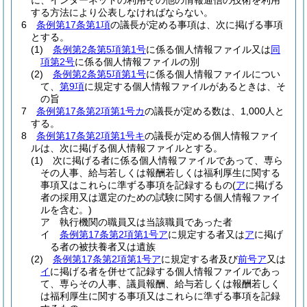
に、インターネットの利用その他の情報通信の技術を利用
する方法により公表しなければならない。
6
条例第17条第1項
の議長が定める事項は、次に掲げる事項
とする。
(1)
条例第2条第5項第1号
に係る個人情報ファイル又は
同
項第2号
に係る個人情報ファイルの別
(2)
条例第2条第5項第1号
に係る個人情報ファイルについ
て、
第9項
に規定する個人情報ファイルがあるときは、そ
の旨
7
条例第17条第2項第1号カ
の議長が定める数は、1,000人と
する。
8
条例第17条第2項第1号キ
の議長が定める個人情報ファイ
ルは、次に掲げる個人情報ファイルとする。
(1)
次に掲げる者に係る個人情報ファイルであって、専ら
その人事、給与若しくは報酬若しくは福利厚生に関する
事項又はこれらに準ずる事項を記録するもの
(
ア
に掲げる
者の採用又は選定のための試験に関する個人情報ファイ
ルを含む。)
ア
執行機関の職員又は当該職員であった者
イ
条例第17条第2項第1号ア
に規定する者又は
ア
に掲げ
る者の被扶養者又は遺族
(2)
条例第17条第2項第1号ア
に規定する者及び
前号ア
又は
イ
に掲げる者を併せて記録する個人情報ファイルであっ
て、専らその人事、議員報酬、給与若しくは報酬若しく
は福利厚生に関する事項又はこれらに準ずる事項を記録