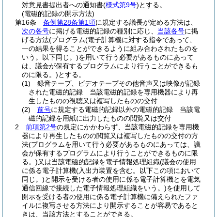
対意見書提出者への通知書
(
様式第9号
)
とする。
(電磁的記録の開示方法)
第16条
条例第28条第1項
に規定する議長が定める方法は、
次の各号
に掲げる電磁的記録の種別に応じ、
当該各号
に掲
げる方法
(プログラム
(電子計算機に対する指令であって、
一の結果を得ることができるように組み合わされたものを
いう。以下同じ。)
を用いて行う必要があるものにあって
は、議会が保有するプログラムにより行うことができるも
のに限る。)
とする。
(1)
録音テープ、ビデオテープその他音声又は映像が記録
された電磁的記録 当該電磁的記録を専用機器により再
生したものの視聴又は複写したものの交付
(2)
前号
に規定する電磁的記録以外の電磁的記録 当該電
磁的記録を用紙に出力したものの閲覧又は交付
2
前項第2号
の規定にかかわらず、当該電磁的記録を専用機
器により再生したものの閲覧又は複写したものの交付の方
法
(プログラムを用いて行う必要があるものにあっては、議
会が保有するプログラムにより行うことができるものに限
る。)
又は当該電磁的記録を電子情報処理組織
(議会の使用
に係る電子計算機
(入出力装置を含む。以下この項において
同じ。)
と開示を受ける者の使用に係る電子計算機とを電気
通信回線で接続した電子情報処理組織をいう。)
を使用して
開示を受ける者の使用に係る電子計算機に備えられたファ
イルに複写させる方法により開示することが容易であると
きは、当該方法とすることができる。