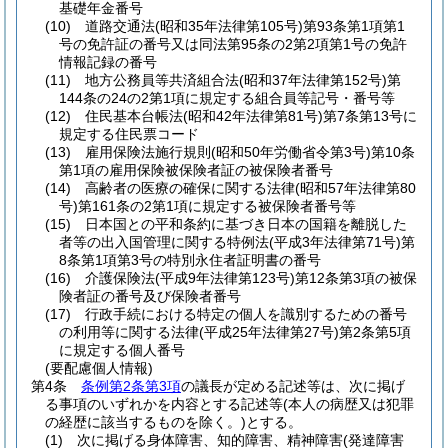
基礎年金番号
(10)
道路交通法
(昭和35年法律第105号)
第93条第1項第1
号の免許証の番号又は同法第95条の2第2項第1号の免許
情報記録の番号
(11)
地方公務員等共済組合法
(昭和37年法律第152号)
第
144条の24の2第1項に規定する組合員等記号・番号等
(12)
住民基本台帳法
(昭和42年法律第81号)
第7条第13号に
規定する住民票コード
(13)
雇用保険法施行規則
(昭和50年労働省令第3号)
第10条
第1項の雇用保険被保険者証の被保険者番号
(14)
高齢者の医療の確保に関する法律
(昭和57年法律第80
号)
第161条の2第1項に規定する被保険者番号等
(15)
日本国との平和条約に基づき日本の国籍を離脱した
者等の出入国管理に関する特例法
(平成3年法律第71号)
第
8条第1項第3号の特別永住者証明書の番号
(16)
介護保険法
(平成9年法律第123号)
第12条第3項の被保
険者証の番号及び保険者番号
(17)
行政手続における特定の個人を識別するための番号
の利用等に関する法律
(平成25年法律第27号)
第2条第5項
に規定する個人番号
(要配慮個人情報)
第4条
条例第2条第3項
の議長が定める記述等は、次に掲げ
る事項のいずれかを内容とする記述等
(本人の病歴又は犯罪
の経歴に該当するものを除く。)
とする。
(1)
次に掲げる身体障害、知的障害、精神障害
(発達障害