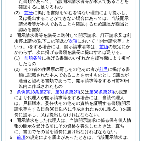
た書類であって、当該開示請求者等が本人であることを
確認するに足りるもの
(2)
前号
に掲げる書類をやむを得ない理由により提示し、
又は提出することができない場合にあっては、当該開示
請求者等が本人であることを確認するため議長が適当と
認める書類
2
開示請求書等を議長に送付して開示請求、訂正請求又は利
用停止請求
(以下この項及び
次項
において「開示請求等」と
いう。)
をする場合には、開示請求者等は、
前項
の規定にか
かわらず、次に掲げる書類を議長に提出すれば足りる。
(1)
前項各号
に掲げる書類のいずれかを複写機により複写
したもの
(2)
その者の住民票の写しその他その者が
前号
に掲げる書
類に記載された本人であることを示すものとして議長が
適当と認める書類であって、開示請求等をする日前30日
以内に作成されたもの
3
条例第18条第2項
、
第31条第2項
又は
第38条第2項
の規定
により代理人が開示請求等をする場合には、当該代理人
は、戸籍謄本、委任状その他その資格を証明する書類
(開示
請求等をする日前30日以内に作成されたものに限る。)
を議
長に提示し、又は提出しなければならない。
4
開示請求をした代理人は、当該開示請求に係る保有個人情
報の開示を受ける前にその資格を喪失したときは、直ち
に、書面でその旨を議長に届け出なければならない。
5
前項
の規定による届出があったときは、当該開示請求は、