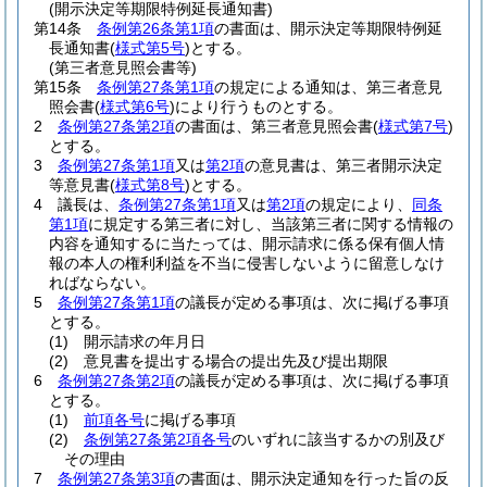
(開示決定等期限特例延長通知書)
第14条
条例第26条第1項
の書面は、開示決定等期限特例延
長通知書
(
様式第5号
)
とする。
(第三者意見照会書等)
第15条
条例第27条第1項
の規定による通知は、第三者意見
照会書
(
様式第6号
)
により行うものとする。
2
条例第27条第2項
の書面は、第三者意見照会書
(
様式第7号
)
とする。
3
条例第27条第1項
又は
第2項
の意見書は、第三者開示決定
等意見書
(
様式第8号
)
とする。
4
議長は、
条例第27条第1項
又は
第2項
の規定により、
同条
第1項
に規定する第三者に対し、当該第三者に関する情報の
内容を通知するに当たっては、開示請求に係る保有個人情
報の本人の権利利益を不当に侵害しないように留意しなけ
ればならない。
5
条例第27条第1項
の議長が定める事項は、次に掲げる事項
とする。
(1)
開示請求の年月日
(2)
意見書を提出する場合の提出先及び提出期限
6
条例第27条第2項
の議長が定める事項は、次に掲げる事項
とする。
(1)
前項各号
に掲げる事項
(2)
条例第27条第2項各号
のいずれに該当するかの別及び
その理由
7
条例第27条第3項
の書面は、開示決定通知を行った旨の反