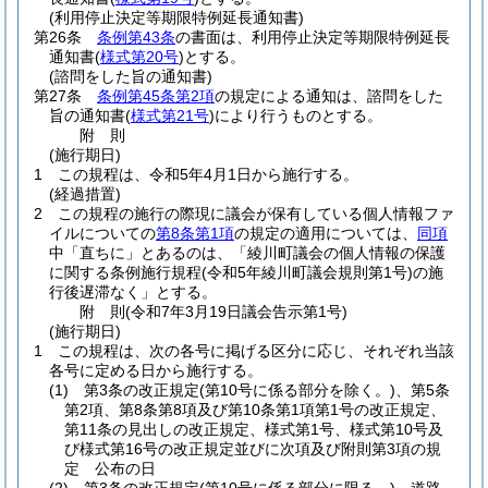
(利用停止決定等期限特例延長通知書)
第26条
条例第43条
の書面は、利用停止決定等期限特例延長
通知書
(
様式第20号
)
とする。
(諮問をした旨の通知書)
第27条
条例第45条第2項
の規定による通知は、諮問をした
旨の通知書
(
様式第21号
)
により行うものとする。
附
則
(施行期日)
1
この規程は、令和5年4月1日から施行する。
(経過措置)
2
この規程の施行の際現に議会が保有している個人情報ファ
イルについての
第8条第1項
の規定の適用については、
同項
中「直ちに」とあるのは、「綾川町議会の個人情報の保護
に関する条例施行規程
(令和5年綾川町議会規則第1号)
の施
行後遅滞なく」とする。
附
則
(令和7年3月19日
議会告示第1号)
(施行期日)
1
この規程は、次の各号に掲げる区分に応じ、それぞれ当該
各号に定める日から施行する。
(1)
第3条の改正規定
(第10号に係る部分を除く。)
、第5条
第2項、第8条第8項及び第10条第1項第1号の改正規定、
第11条の見出しの改正規定、様式第1号、様式第10号及
び様式第16号の改正規定並びに次項及び附則第3項の規
定 公布の日