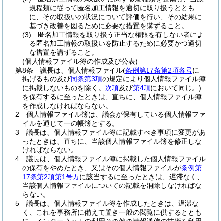
規程類に従って匿名加工情報を適切に取り扱うととも
に、その取扱いの状況について評価を行い、その結果に
基づき改善を図るために必要な措置を講ずること。
(3)
匿名加工情報を取り扱う正当な権限を有しない者によ
る匿名加工情報の取扱いを防止するために必要かつ適切
な措置を講ずること。
(個人情報ファイル簿の作成及び公表)
第8条
議長は、個人情報ファイル
(
条例第17条第2項各号
に
掲げるもの及び
同条第3項
の規定により個人情報ファイル簿
に掲載しないものを除く。
次項
及び
第4項
において同じ。)
を保有するに至ったときは、直ちに、個人情報ファイル簿
を作成しなければならない。
2
個人情報ファイル簿は、議会が保有している個人情報ファ
イルを通じて一の帳簿とする。
3
議長は、個人情報ファイル簿に記載すべき事項に変更があ
ったときは、直ちに、当該個人情報ファイル簿を修正しな
ければならない。
4
議長は、個人情報ファイル簿に掲載した個人情報ファイル
の保有をやめたとき、又はその個人情報ファイルが
条例第
17条第2項第1号カ
に該当するに至ったときは、遅滞なく、
当該個人情報ファイルについての記載を消除しなければな
らない。
5
議長は、個人情報ファイル簿を作成したときは、遅滞な
く、これを事務所に備えて置き一般の閲覧に供するととも