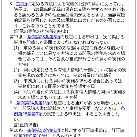
3
前2項
に定める方法による電磁的記録の開示にあっては、
議長は、当該電磁的記録の保存に支障を生ずるおそれがあ
ると認めるときその他正当な理由があるときは、当該電磁
的記録を複写したもの又は用紙に出力したものの写しによ
り、これを行うことができる。
(開示の実施の方法等の申出)
第17条
条例第28条第3項
の規定による申出は、次に掲げる
事項を記載した書面により行わなければならない。
(1)
求める開示の実施の方法
(開示決定に係る保有個人情
報の部分ごとに異なる方法による開示の実施を求める場
合にあっては、その旨及び当該部分ごとの開示の実施の
方法)
(2)
開示決定に係る保有個人情報の一部について開示の実
施を求める場合にあっては、その旨及び当該部分
(3)
事務所における開示の実施を求める場合にあっては、
事務所における開示の実施を希望する日
(4)
写しの送付の方法による保有個人情報の開示の実施を
求める場合にあっては、その旨
2
条例第24条第1項
の規定による通知があった場合におい
て、開示請求書に記載された事項を変更しないときは、
条
例第28条第3項
の規定による申出は、することを要しな
い。
(訂正請求書)
第18条
条例第32条第1項
に規定する訂正請求書は、訂正請
求書
(
様式第10号
)
によるものとする。