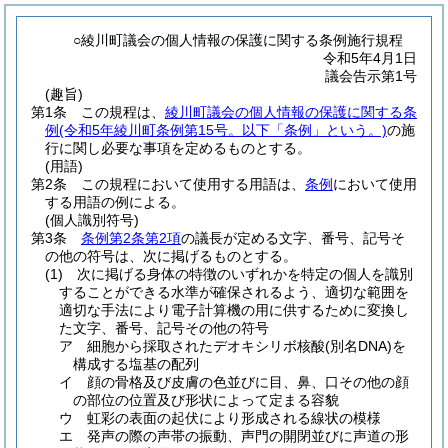
○綾川町議会の個人情報の保護に関する条例施行規程
令和5年4月1日
議会告示第1号
(趣旨)
第1条
この規程は、
綾川町議会の個人情報の保護に関する条
例
(令和5年綾川町条例第15号。以下「条例」という。)
の施
行に関し必要な事項を定めるものとする。
(用語)
第2条
この規程において使用する用語は、
条例
において使用
する用語の例による。
(個人識別符号)
第3条
条例第2条第2項
の議長が定める文字、番号、記号そ
の他の符号は、次に掲げるものとする。
(1)
次に掲げる身体の特徴のいずれかを特定の個人を識別
することができる水準が確保されるよう、適切な範囲を
適切な手法により電子計算機の用に供するために変換し
た文字、番号、記号その他の符号
ア
細胞から採取されたデオキシリボ核酸
(別名DNA)
を
構成する塩基の配列
イ
顔の骨格及び皮膚の色並びに目、鼻、口その他の顔
の部位の位置及び形状によって定まる容貌
ウ
虹彩の表面の起伏により形成される線状の模様
エ
発声の際の声帯の振動、声門の開閉並びに声道の形