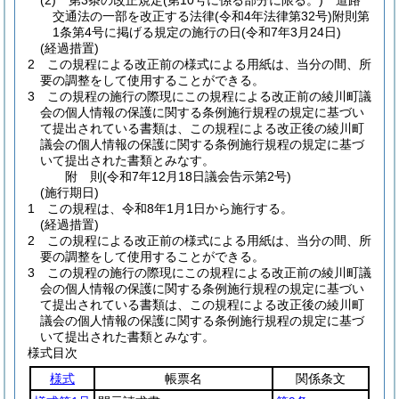
(2)
第3条の改正規定
(第10号に係る部分に限る。)
道路
交通法の一部を改正する法律
(令和4年法律第32号)
附則第
1条第4号に掲げる規定の施行の日
(令和7年3月24日)
(経過措置)
2
この規程による改正前の様式による用紙は、当分の間、所
要の調整をして使用することができる。
3
この規程の施行の際現にこの規程による改正前の綾川町議
会の個人情報の保護に関する条例施行規程の規定に基づい
て提出されている書類は、この規程による改正後の綾川町
議会の個人情報の保護に関する条例施行規程の規定に基づ
いて提出された書類とみなす。
附
則
(令和7年12月18日
議会告示第2号)
(施行期日)
1
この規程は、令和8年1月1日から施行する。
(経過措置)
2
この規程による改正前の様式による用紙は、当分の間、所
要の調整をして使用することができる。
3
この規程の施行の際現にこの規程による改正前の綾川町議
会の個人情報の保護に関する条例施行規程の規定に基づい
て提出されている書類は、この規程による改正後の綾川町
議会の個人情報の保護に関する条例施行規程の規定に基づ
いて提出された書類とみなす。
様式目次
様式
帳票名
関係条文