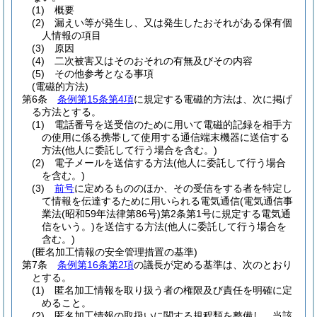
(1)
概要
(2)
漏えい等が発生し、又は発生したおそれがある保有個
人情報の項目
(3)
原因
(4)
二次被害又はそのおそれの有無及びその内容
(5)
その他参考となる事項
(電磁的方法)
第6条
条例第15条第4項
に規定する電磁的方法は、次に掲げ
る方法とする。
(1)
電話番号を送受信のために用いて電磁的記録を相手方
の使用に係る携帯して使用する通信端末機器に送信する
方法
(他人に委託して行う場合を含む。)
(2)
電子メールを送信する方法
(他人に委託して行う場合
を含む。)
(3)
前号
に定めるもののほか、その受信をする者を特定し
て情報を伝達するために用いられる電気通信
(電気通信事
業法
(昭和59年法律第86号)
第2条第1号に規定する電気通
信をいう。)
を送信する方法
(他人に委託して行う場合を
含む。)
(匿名加工情報の安全管理措置の基準)
第7条
条例第16条第2項
の議長が定める基準は、次のとおり
とする。
(1)
匿名加工情報を取り扱う者の権限及び責任を明確に定
めること。
(2)
匿名加工情報の取扱いに関する規程類を整備し、当該