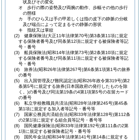
状及びその変化
オ
歩行の際の姿勢及び両腕の動作、歩幅その他の歩行
の態様
カ
手のひら又は手の甲若しくは指の皮下の静脈の分岐
及び端点によって定まるその静脈の形状
キ
指紋又は掌紋
(2)
健康保険法
(大正11年法律第70号)
第3条第11項に規定
する保険者番号及び同条第12項に規定する被保険者等記
号・番号
(3)
船員保険法
(昭和14年法律第73号)
第2条第10項に規定
する保険者番号及び同条第11項に規定する被保険者等記
号・番号
(4)
旅券法
(昭和26年法律第267号)
第6条第1項第1号の旅券
の番号
(5)
出入国管理及び難民認定法
(昭和26年政令第319号)
第2
条第5号に規定する旅券
(日本国政府の発行したものを除
く。)
の番号及び同法第19条の4第1項第5号の在留カード
の番号
(6)
私立学校教職員共済法
(昭和28年法律第245号)
第45条
第1項に規定する加入者等記号・番号等
(7)
国家公務員共済組合法
(昭和33年法律第128号)
第112条
の2第1項に規定する組合員等記号・番号等
(8)
国民健康保険法
(昭和33年法律第192号)
第111条の2第
1項に規定する被保険者記号・番号等
(9)
国民年金法
(昭和34年法律第141号)
第14条に規定する