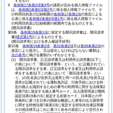
するもの
9
条例第17条第2項第3号
の議長が定める個人情報ファイル
は、
条例第2条第5項第2号
に係る個人情報ファイルで、そ
の利用目的及び記録範囲が
条例第17条第1項
の規定による
公表に係る
条例第2条第5項第1号
に係る個人情報ファイル
の利用目的及び記録範囲の範囲内であるものとする。
(開示請求書)
第9条
条例第19条第1項
に規定する開示請求書は、開示請求
書
(
様式第1号
)
によるものとする。
(開示請求等における本人確認手続等)
第10条
条例第19条第2項
、
第32条第2項
又は
第39条第2項
の
規定により提示し、又は提出しなければならない書類は、
次の各号
に掲げる書類のいずれかとする。
(1)
開示請求書、訂正請求書又は利用停止請求書
(以下こ
の条において「開示請求書等」という。)
に記載されてい
る開示請求をする者、訂正請求をする者又は利用停止請
求をする者
(以下この条において「開示請求者等」とい
う。)
の氏名及び住所又は居所と同一の氏名及び住所又は
居所が記載されている運転免許証、行政手続における特
定の個人を識別するための番号の利用等に関する法律第2
条第7項に規定する個人番号カード、出入国管理及び難民
認定法第19条の3に規定する在留カード、日本国との平
和条約に基づき日本の国籍を離脱した者等の出入国管理
に関する特例法第7条第1項に規定する特別永住者証明書
その他法律又はこれに基づく命令の規定により交付され