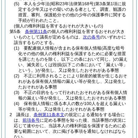
(5)
本人を少年法
(昭和23年法律第168号)
第3条第1項に規
定する少年又はその疑いのある者として、調査、観護の
措置、審判、保護処分その他の少年の保護事件に関する
手続が行われたこと。
(個人の権利利益を害するおそれが大きいもの)
第5条
条例第11条
の個人の権利利益を害するおそれが大き
いものとして議長が定めるものは、
次の各号
のいずれかに
該当するものとする。
(1)
要配慮個人情報が含まれる保有個人情報
(高度な暗号
化その他の個人の権利利益を保護するために必要な措置
を講じたものを除く。以下この条において同じ。)
の漏え
い、滅失若しくは毀損
(以下この条において「漏えい等」
という。)
が発生し、又は発生したおそれがある事態
(2)
不正に利用されることにより財産的被害が生じるおそ
れがある保有個人情報の漏えい等が発生し、又は発生し
たおそれがある事態
(3)
不正の目的をもって行われたおそれがある保有個人情
報の漏えい等が発生し、又は発生したおそれがある事態
(4)
保有個人情報に係る本人の数が100人を超える漏えい
等が発生し、又は発生したおそれがある事態
2
議長は、
条例第11条本文
の規定による通知をする場合に
は、
前項各号
に定める事態を知った後、当該事態の状況に
応じて速やかに、当該本人の権利利益を保護するために必
要な範囲において、次に掲げる事項を通知しなければなら
ない。