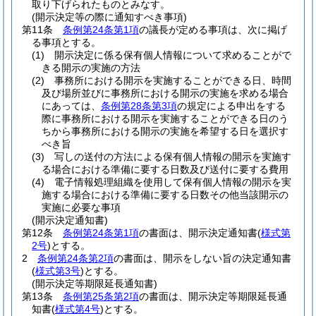
取り下げられたものとみなす。
(開示決定等の際に通知すべき事項)
第11条
条例第24条第1項
の議長が定める事項は、次に掲げ
る事項とする。
(1)
開示決定に係る保有個人情報について求めることがで
きる開示の実施の方法
(2)
事務所における開示を実施することができる日、時間
及び場所並びに事務所における開示の実施を求める場合
にあっては、
条例第28条第3項
の規定による申出をする
際に事務所における開示を実施することができる日のう
ちから事務所における開示の実施を希望する日を選択す
べき旨
(3)
写しの送付の方法による保有個人情報の開示を実施す
る場合における準備に要する日数及び送付に要する費用
(4)
電子情報処理組織を使用して保有個人情報の開示を実
施する場合における準備に要する日数その他当該開示の
実施に必要な事項
(開示決定通知書)
第12条
条例第24条第1項
の書面は、開示決定通知書
(
様式第
2号
)
とする。
2
条例第24条第2項
の書面は、開示をしない旨の決定通知書
(
様式第3号
)
とする。
(開示決定等期限延長通知書)
第13条
条例第25条第2項
の書面は、開示決定等期限延長通
知書
(
様式第4号
)
とする。