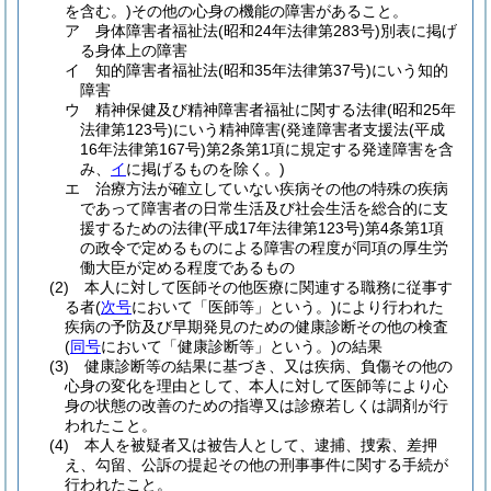
を含む。)
その他の心身の機能の障害があること。
ア
身体障害者福祉法
(昭和24年法律第283号)
別表に掲げ
る身体上の障害
イ
知的障害者福祉法
(昭和35年法律第37号)
にいう知的
障害
ウ
精神保健及び精神障害者福祉に関する法律
(昭和25年
法律第123号)
にいう精神障害
(発達障害者支援法
(平成
16年法律第167号)
第2条第1項に規定する発達障害を含
み、
イ
に掲げるものを除く。)
エ
治療方法が確立していない疾病その他の特殊の疾病
であって障害者の日常生活及び社会生活を総合的に支
援するための法律
(平成17年法律第123号)
第4条第1項
の政令で定めるものによる障害の程度が同項の厚生労
働大臣が定める程度であるもの
(2)
本人に対して医師その他医療に関連する職務に従事す
る者
(
次号
において「医師等」という。)
により行われた
疾病の予防及び早期発見のための健康診断その他の検査
(
同号
において「健康診断等」という。)
の結果
(3)
健康診断等の結果に基づき、又は疾病、負傷その他の
心身の変化を理由として、本人に対して医師等により心
身の状態の改善のための指導又は診療若しくは調剤が行
われたこと。
(4)
本人を被疑者又は被告人として、逮捕、捜索、差押
え、勾留、公訴の提起その他の刑事事件に関する手続が
行われたこと。