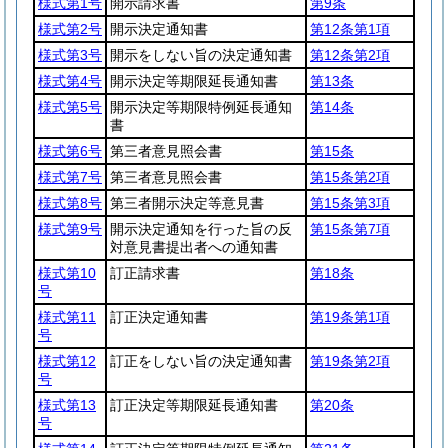
様式第1号
開示請求書
第9条
様式第2号
開示決定通知書
第12条第1項
様式第3号
開示をしない旨の決定通知書
第12条第2項
様式第4号
開示決定等期限延長通知書
第13条
様式第5号
開示決定等期限特例延長通知
第14条
書
様式第6号
第三者意見照会書
第15条
様式第7号
第三者意見照会書
第15条第2項
様式第8号
第三者開示決定等意見書
第15条第3項
様式第9号
開示決定通知を行った旨の反
第15条第7項
対意見書提出者への通知書
様式第10
訂正請求書
第18条
号
様式第11
訂正決定通知書
第19条第1項
号
様式第12
訂正をしない旨の決定通知書
第19条第2項
号
様式第13
訂正決定等期限延長通知書
第20条
号