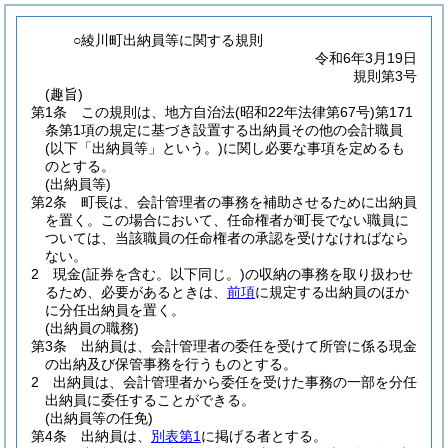
○綾川町出納員等に関する規則
令和6年3月19日
規則第3号
(趣旨)
第1条
この規則は、地方自治法
(昭和22年法律第67号)
第171
条第1項の規定に基づき設置する出納員その他の会計職員
(以下「出納員等」という。)
に関し必要な事項を定めるも
のとする。
(出納員等)
第2条
町長は、会計管理者の事務を補助させるために出納員
を置く。
この場合において、任命権者が町長でない職員に
ついては、当該職員の任命権者の承認を受けなければなら
ない。
2
現金
(証券を含む。以下同じ。)
の収納の事務を取り扱わせ
るため、必要があるときは、
前項
に規定する出納員のほか
に分任出納員を置く。
(出納員の職務)
第3条
出納員は、会計管理者の委任を受けて所管に係る現金
の出納及び保管事務を行うものとする。
2
出納員は、会計管理者から委任を受けた事務の一部を分任
出納員に委任することができる。
(出納員等の任免)
第4条
出納員は、
別表第1
に掲げる者とする。