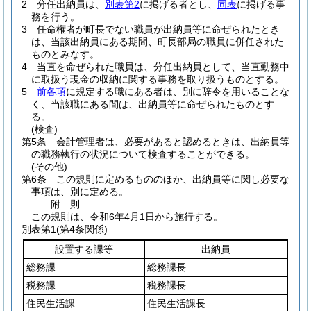
2
分任出納員は、
別表第2
に掲げる者とし、
同表
に掲げる事
務を行う。
3
任命権者が町長でない職員が出納員等に命ぜられたとき
は、当該出納員にある期間、町長部局の職員に併任された
ものとみなす。
4
当直を命ぜられた職員は、分任出納員として、当直勤務中
に取扱う現金の収納に関する事務を取り扱うものとする。
5
前各項
に規定する職にある者は、別に辞令を用いることな
く、当該職にある間は、出納員等に命ぜられたものとす
る。
(検査)
第5条
会計管理者は、必要があると認めるときは、出納員等
の職務執行の状況について検査することができる。
(その他)
第6条
この規則に定めるもののほか、出納員等に関し必要な
事項は、別に定める。
附
則
この規則は、令和6年4月1日から施行する。
別表第1
(第4条関係)
設置する課等
出納員
総務課
総務課長
税務課
税務課長
住民生活課
住民生活課長