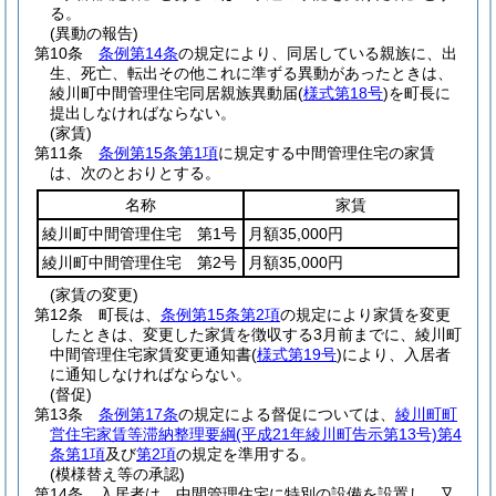
る。
(異動の報告)
第10条
条例第14条
の規定により、同居している親族に、出
生、死亡、転出その他これに準ずる異動があったときは、
綾川町中間管理住宅同居親族異動届
(
様式第18号
)
を町長に
提出しなければならない。
(家賃)
第11条
条例第15条第1項
に規定する中間管理住宅の家賃
は、次のとおりとする。
名称
家賃
綾川町中間管理住宅 第1号
月額35,000円
綾川町中間管理住宅 第2号
月額35,000円
(家賃の変更)
第12条
町長は、
条例第15条第2項
の規定により家賃を変更
したときは、変更した家賃を徴収する3月前までに、綾川町
中間管理住宅家賃変更通知書
(
様式第19号
)
により、入居者
に通知しなければならない。
(督促)
第13条
条例第17条
の規定による督促については、
綾川町町
営住宅家賃等滞納整理要綱
(平成21年綾川町告示第13号)
第4
条第1項
及び
第2項
の規定を準用する。
(模様替え等の承認)
第14条
入居者は、中間管理住宅に特別の設備を設置し、又