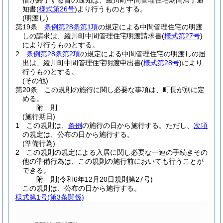
借が終了する旨の通知は、綾川町中間管理住宅期間満了通
知書
(
様式第26号
)
より行うものとする。
(明渡し)
第19条
条例第28条第1項
の規定による中間管理住宅の明渡
しの請求は、綾川町中間管理住宅明渡請求書
(
様式第27号
)
により行うものとする。
2
条例第28条第2項
の規定による中間管理住宅の明渡しの届
出は、綾川町中間管理住宅明渡申出書
(
様式第28号
)
により
行うものとする。
(その他)
第20条
この規則の施行に関し必要な事項は、町長が別に定
める。
附
則
(施行期日)
1
この規則は、
条例
の施行の日から施行する。
ただし、
次項
の規定は、公布の日から施行する。
(準備行為)
2
この規則の規定による入居に関し必要な一連の手続きその
他の準備行為は、この規則の施行前においても行うことが
できる。
附
則
(令和6年12月20日
規則第27号)
この規則は、公布の日から施行する。
様式第1号
(第3条関係)