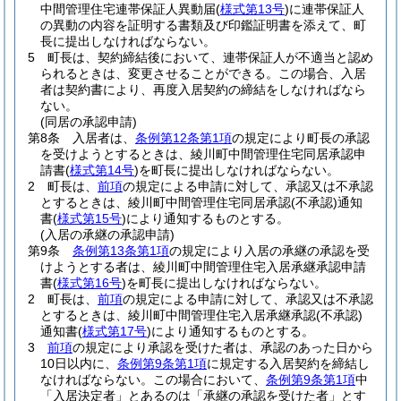
中間管理住宅連帯保証人異動届
(
様式第13号
)
に連帯保証人
の異動の内容を証明する書類及び印鑑証明書を添えて、町
長に提出しなければならない。
5
町長は、契約締結後において、連帯保証人が不適当と認め
られるときは、変更させることができる。
この場合、入居
者は契約書により、再度入居契約の締結をしなければなら
ない。
(同居の承認申請)
第8条
入居者は、
条例第12条第1項
の規定により町長の承認
を受けようとするときは、綾川町中間管理住宅同居承認申
請書
(
様式第14号
)
を町長に提出しなければならない。
2
町長は、
前項
の規定による申請に対して、承認又は不承認
とするときは、綾川町中間管理住宅同居承認
(不承認)
通知
書
(
様式第15号
)
により通知するものとする。
(入居の承継の承認申請)
第9条
条例第13条第1項
の規定により入居の承継の承認を受
けようとする者は、綾川町中間管理住宅入居承継承認申請
書
(
様式第16号
)
を町長に提出しなければならない。
2
町長は、
前項
の規定による申請に対して、承認又は不承認
とするときは、綾川町中間管理住宅入居承継承認
(不承認)
通知書
(
様式第17号
)
により通知するものとする。
3
前項
の規定により承認を受けた者は、承認のあった日から
10日以内に、
条例第9条第1項
に規定する入居契約を締結し
なければならない。
この場合において、
条例第9条第1項
中
「入居決定者」とあるのは「承継の承認を受けた者」とす