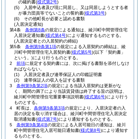
の確約書
(
様式第2号
)
(5)
入居申込者及び現に同居し、又は同居しようとする者
が暴力団員等でないことの誓約書
(
様式第3号
)
(6)
その他町長が必要と認める書類
(入居決定通知)
第4条
条例第8条
の規定による通知は、綾川町中間管理住宅
入居決定通知書
(
様式第4号
)
により通知するものとする。
(入居決定者との入居契約の締結)
第5条
条例第9条第1項
の規定による入居契約の締結は、綾
川町中間管理住宅入居契約書
(
様式第5号
)
(以下「契約書」
という。)
により行うものとする。
2
前項
に規定する契約書には、次に掲げる書類を添付しなけ
ればならない。
(1)
入居決定者及び連帯保証人の印鑑証明書
(2)
連帯保証人の収入を証する書類
3
条例第9条第2項
の規定による当該入居契約は更新がな
く、期間の満了により当該賃貸借は終了する旨の説明は、
綾川町中間管理住宅重要事項説明書
(
様式第6号
)
により行う
ものとする。
4
町長は、
条例第9条第3項
の規定により、入居決定者の入
居の決定を取り消す場合は、綾川町中間管理住宅入居決定
取消通知書
(
様式第7号
)
により通知するものとする。
5
条例第9条第4項
の規定による入居可能日の通知は、綾川
町中間管理住宅入居可能日通知書
(
様式第8号
)
により通知す
るものとする。