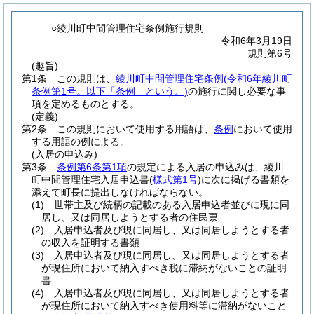
○綾川町中間管理住宅条例施行規則
令和6年3月19日
規則第6号
(趣旨)
第1条
この規則は、
綾川町中間管理住宅条例
(令和6年綾川町
条例第1号。以下「条例」という。)
の施行に関し必要な事
項を定めるものとする。
(定義)
第2条
この規則において使用する用語は、
条例
において使用
する用語の例による。
(入居の申込み)
第3条
条例第6条第1項
の規定による入居の申込みは、綾川
町中間管理住宅入居申込書
(
様式第1号
)
に次に掲げる書類を
添えて町長に提出しなければならない。
(1)
世帯主及び続柄の記載のある入居申込者並びに現に同
居し、又は同居しようとする者の住民票
(2)
入居申込者及び現に同居し、又は同居しようとする者
の収入を証明する書類
(3)
入居申込者及び現に同居し、又は同居しようとする者
が現住所において納入すべき税に滞納がないことの証明
書
(4)
入居申込者及び現に同居し、又は同居しようとする者
が現住所において納入すべき使用料等に滞納がないこと