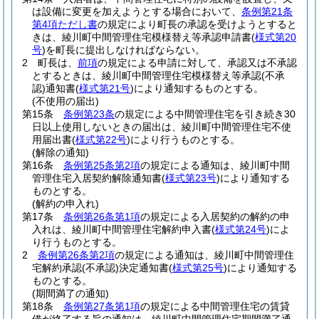
は設備に変更を加えようとする場合において、
条例第21条
第4項ただし書
の規定により町長の承認を受けようとすると
きは、綾川町中間管理住宅模様替え等承認申請書
(
様式第20
号
)
を町長に提出しなければならない。
2
町長は、
前項
の規定による申請に対して、承認又は不承認
とするときは、綾川町中間管理住宅模様替え等承認
(不承
認)
通知書
(
様式第21号
)
により通知するものとする。
(不使用の届出)
第15条
条例第23条
の規定による中間管理住宅を引き続き30
日以上使用しないときの届出は、綾川町中間管理住宅不使
用届出書
(
様式第22号
)
により行うものとする。
(解除の通知)
第16条
条例第25条第2項
の規定による通知は、綾川町中間
管理住宅入居契約解除通知書
(
様式第23号
)
により通知する
ものとする。
(解約の申入れ)
第17条
条例第26条第1項
の規定による入居契約の解約の申
入れは、綾川町中間管理住宅解約申入書
(
様式第24号
)
によ
り行うものとする。
2
条例第26条第2項
の規定による通知は、綾川町中間管理住
宅解約承認
(不承認)
決定通知書
(
様式第25号
)
により通知する
ものとする。
(期間満了の通知)
第18条
条例第27条第1項
の規定による中間管理住宅の賃貸