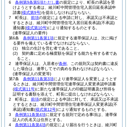
6
条例第9条第5項ただし書
の規定により、町長の承認を受
けようとする者は、綾川町中間管理住宅入居日延長承認申
請書
(
様式第9号
)
を提出しなければならない。
7
町長は、
前項
の規定による申請に対し、承認又は不承認と
するときは、綾川町中間管理住宅入居日延長承認
(不承認)
通知書
(
様式第10号
)
により通知するものとする。
(連帯保証人の要件)
第6条
条例第11条第1項
に規定する連帯保証人は、次に掲げ
る要件を備えている者でなければならない。
(1)
独立の生計を営む者であること。
(2)
契約書に定める極度額を保証する能力を有する者であ
ること。
2
連帯保証人は、入居者が
条例
、この規則又は契約書に違反
した場合は、連帯してその責めを負わなければならない。
(連帯保証人の変更等)
第7条
条例第11条第3項
により連帯保証人を変更しようとす
るときは、綾川町中間管理住宅連帯保証人変更承認申請書
(
様式第11号
)
に新たな連帯保証人の印鑑証明書及び所得を
証明する書類を添えて、町長に提出しなければならない。
2
町長は、
前項
の規定による申請に対して、承認又は不承認
とするときは、綾川町中間管理住宅連帯保証人変更承認
(不
承認)
通知書
(
様式第12号
)
により通知するものとする。
3
条例第11条第4項
に規定する規則で定める事項は、連帯保
証人の氏名又は住所とする。
4
条例第11条第4項
の規定により届出を行うときは、綾川町