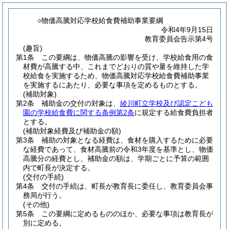
○物価高騰対応学校給食費補助事業要綱
令和4年9月15日
教育委員会告示第4号
(趣旨)
第1条
この要綱は、物価高騰の影響を受け、学校給食用の食
材費が高騰する中、これまでどおりの質や量を維持した学
校給食を実施するため、物価高騰対応学校給食費補助事業
を実施するにあたり、必要な事項を定めるものとする。
(補助対象)
第2条
補助金の交付の対象は、
綾川町立学校及び認定こども
園の学校給食費に関する条例第2条
に規定する給食費負担者
とする。
(補助対象経費及び補助金の額)
第3条
補助の対象となる経費は、食材を購入するために必要
な経費であって、食材高騰前の令和3年度を基準とし、物価
高騰分の経費とし、補助金の額は、学期ごとに予算の範囲
内で町長が決定する。
(交付の手続)
第4条
交付の手続は、町長が教育長に委任し、教育委員会事
務局が行う。
(その他)
第5条
この要綱に定めるもののほか、必要な事項は教育長が
別に定める。