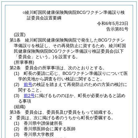
○綾川町国民健康保険陶病院BCGワクチン準備誤り検
証委員会設置要綱
令和6年5月23日
告示第81号
(設置)
第1条
綾川町国民健康保険陶病院で発生したBCGワクチン
準備誤りを検証し、その再発防止に資するため、綾川町国
民健康保険陶病院BCGワクチン準備誤り検証委員会
(以下
「委員会」という。)
を設置する。
(所掌事務)
第2条
委員会の所掌事項は、次のとおりとする。
(1)
町長の要請に応じ、BCGワクチン準備誤りについて医
学的見地から調査を行い検証に関すること。
(2)
前号
の検証を踏まえて再発防止のための方策の検討に
関すること。
(3)
前2号
に掲げるもののほか、町長が必要があると認め
る事項
(組織)
第3条
委員会は、委員長及び委員をもって組織する。
2
委員は、次に掲げる者のうちから町長が委嘱する。
(1)
香川県中讃保健所長
(2)
香川県医師会に属する医師
(3)
香川県大学教授