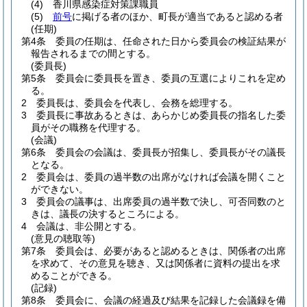
(4)
香川県感染症対策課職員
(5)
前号
に掲げる者のほか、町長が適当であると認める者
(任期)
第4条
委員の任期は、任命された日から委員会の検証結果が
報告されるまでの間とする。
(委員長)
第5条
委員会に委員長を置き、委員の互選によりこれを定め
る。
2
委員長は、委員会を代表し、会務を総理する。
3
委員長に事故あるときは、あらかじめ委員長の指名した委
員がその職務を代理する。
(会議)
第6条
委員会の会議は、委員長が招集し、委員長がその議長
となる。
2
委員会は、委員の過半数の出席がなければ会議を開くこと
ができない。
3
委員会の議事は、出席委員の過半数で決し、可否同数のと
きは、議長の決するところによる。
4
会議は、非公開とする。
(意見の聴取等)
第7条
委員会は、必要があると認めるときは、関係者の出席
を求めて、その意見を聴き、又は関係者に資料の提出を求
めることができる。
(記録)
第8条
委員会に、会議の経過及び結果を記録した会議録を備