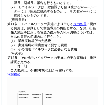
課長、副町長に報告を行うものとする。
(7)
モバイルワークは、総務課より借り受けるWi―Fiルー
ターにより回線に接続するものとし、その他Wi―Fiには
接続しないものとする。
(経費負担)
第11条
モバイルワークの実施により生じる
次の各号
に掲げ
る費用は、原則として実施職員の負担とする。
なお、出張
先の施設等における電源の借用等の利用調整については、
自己の責任の範囲内にて行うこと。
(1)
業務実施場所の光熱費
(2)
実施場所の環境整備に要する費用
(3)
その他モバイルワークに必要となる費用
(その他)
第12条
その他モバイルワークの実施に必要な事項は、総務
課長が定める。
付
則
この要綱は、令和6年6月1日から施行する。
別記様式