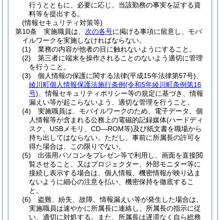
行うとともに、必要に応じ、当該勤務の事実を証する資
料等を提出する。
(情報セキュリティ対策等)
第10条
実施職員は、
次の各号
に掲げる事項に留意し、モバ
イルワークを実施しなければならない。
(1)
業務の内容が他者の目に触れないようにすること。
(2)
第三者に端末を操作されることのないよう適切に管理
を行うこと。
(3)
個人情報の保護に関する法律
(平成15年法律第57号)
、
綾川町個人情報保護法施行条例
(令和5年綾川町条例第16
号)
、情報セキュリティポリシー等の規定に基づき、情報
漏えい等が起こらないよう、適切な管理を行うこと。
(4)
実施職員は、モバイルワークのため、電子データ、個
人情報等が含まれる公務上の電磁的記録媒体
(ハードディ
スク、USBメモリ、CD―ROM等)
及び紙文書を職場から
持ち出してはならない。
ただし、事前に所属長の許可を
得た場合は、この限りでない。
(5)
出張用パソコンをプレゼン等で利用し、画面を直接閲
覧させること、又はプロジェクター、外部モニター等に
接続し表示する場合は、個人情報、機密情報が映り込ま
ないように細心の注意を払い、機密保持を徹底するこ
と。
(6)
盗難、紛失、故障、情報漏えい等が発生した場合は、
実施職員は速やかに所属長に連絡し、所属長の指示に従
い、適切に対処する。
また、所属長は遅滞なく自ら総務