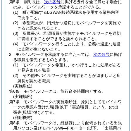
第5条
副町長は、
次の各号
に掲げる要件を全て満たす場合に
のみ、モバイルワークを承認することができる。
(1)
町が配備するLGWAN接続系端末を使用する業務内容
であること。
(2)
希望職員が、円滑かつ適切にモバイルワークを実施で
きると認められること。
(3)
所属長が、希望職員が実施するモバイルワークを適切
に管理することができると認められること。
(4)
モバイルワークを行うことにより、公務の適正な運営
に支障が生じないこと。
2
モバイルワークを承認するに当たっては、
次の各号
に掲げ
る職員を優先するものとする。
(1)
モバイルワークを希望し、かつ行うことに効果がある
と見込まれる職員
(2)
その他モバイルワークを実施することが望ましいと所
属長が認める職員
(実施単位)
第6条
モバイルワークは、旅行命令時間内とする。
(実施場所)
第7条
モバイルワークの実施場所は、原則としてモバイルワ
ークの承認を受けた職員
(以下「実施職員」という。)
の出
張先
(現場含む)
とする。
(利用機材)
第8条
モバイルワークは、総務課により配備されている出張
用パソコン及びモバイルWi―Fiルーター
(以下、「出張用パ