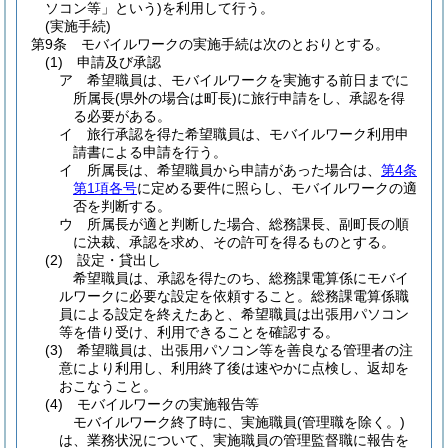
ソコン等」という)
を利用して行う。
(実施手続)
第9条
モバイルワークの実施手続は次のとおりとする。
(1)
申請及び承認
ア
希望職員は、モバイルワークを実施する前日までに
所属長
(県外の場合は町長)
に旅行申請をし、承認を得
る必要がある。
イ
旅行承認を得た希望職員は、モバイルワーク利用申
請書による申請を行う。
イ
所属長は、希望職員から申請があった場合は、
第4条
第1項各号
に定める要件に照らし、モバイルワークの適
否を判断する。
ウ
所属長が適と判断した場合、総務課長、副町長の順
に決裁、承認を求め、その許可を得るものとする。
(2)
設定・貸出し
希望職員は、承認を得たのち、総務課電算係にモバイ
ルワークに必要な設定を依頼すること。総務課電算係職
員による設定を終えたあと、希望職員は出張用パソコン
等を借り受け、利用できることを確認する。
(3)
希望職員は、出張用パソコン等を善良なる管理者の注
意により利用し、利用終了後は速やかに点検し、返却を
おこなうこと。
(4)
モバイルワークの実施報告等
モバイルワーク終了時に、実施職員
(管理職を除く。)
は、業務状況について、実施職員の管理監督職に報告を