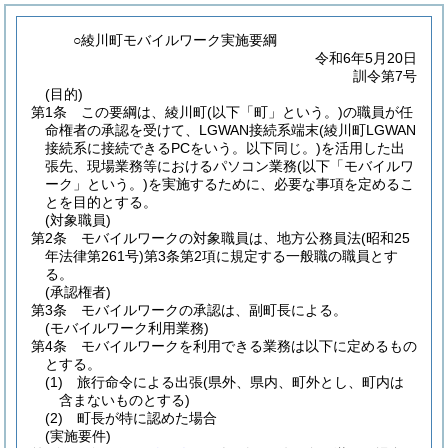
○綾川町モバイルワーク実施要綱
令和6年5月20日
訓令第7号
(目的)
第1条
この要綱は、綾川町
(以下「町」という。)
の職員が任
命権者の承認を受けて、LGWAN接続系端末
(綾川町LGWAN
接続系に接続できるPCをいう。以下同じ。)
を活用した出
張先、現場業務等におけるパソコン業務
(以下「モバイルワ
ーク」という。)
を実施するために、必要な事項を定めるこ
とを目的とする。
(対象職員)
第2条
モバイルワークの対象職員は、地方公務員法
(昭和25
年法律第261号)
第3条第2項に規定する一般職の職員とす
る。
(承認権者)
第3条
モバイルワークの承認は、副町長による。
(モバイルワーク利用業務)
第4条
モバイルワークを利用できる業務は以下に定めるもの
とする。
(1)
旅行命令による出張
(県外、県内、町外とし、町内は
含まないものとする)
(2)
町長が特に認めた場合
(実施要件)