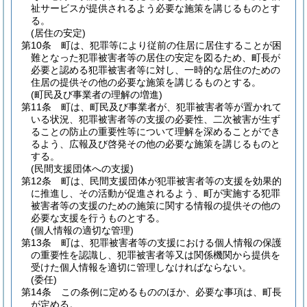
祉サービスが提供されるよう必要な施策を講じるものとす
る。
(居住の安定)
第10条
町は、犯罪等により従前の住居に居住することが困
難となった犯罪被害者等の居住の安定を図るため、町長が
必要と認める犯罪被害者等に対し、一時的な居住のための
住居の提供その他の必要な施策を講じるものとする。
(町民及び事業者の理解の増進)
第11条
町は、町民及び事業者が、犯罪被害者等が置かれて
いる状況、犯罪被害者等の支援の必要性、二次被害が生ず
ることの防止の重要性等について理解を深めることができ
るよう、広報及び啓発その他の必要な施策を講じるものと
する。
(民間支援団体への支援)
第12条
町は、民間支援団体が犯罪被害者等の支援を効果的
に推進し、その活動が促進されるよう、町が実施する犯罪
被害者等の支援のための施策に関する情報の提供その他の
必要な支援を行うものとする。
(個人情報の適切な管理)
第13条
町は、犯罪被害者等の支援における個人情報の保護
の重要性を認識し、犯罪被害者等又は関係機関から提供を
受けた個人情報を適切に管理しなければならない。
(委任)
第14条
この条例に定めるもののほか、必要な事項は、町長
が定める。