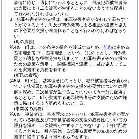
事情に応じ、適切に行われるとともに、当該犯罪被害者等
の支援により二次被害が生ずることのないよう十分配慮し
て行われなければならない。
3
犯罪被害者等の支援は、犯罪被害者等が安心して暮らすこ
とができるよう、町及び関係機関による相互の連携と協力
の下必要な支援が途切れることなく行われなければならな
い。
(町の責務)
第4条
町は、この条例の目的を達成するため、
前条
に定める
基本理念
(以下「基本理念」という。)
にのっとり、関係機
関との適切な役割分担を踏まえて、犯罪被害者等の支援の
ための施策を策定し、関係機関と連携し、及び協力してこ
れを実施する責務を有する。
(町民の責務)
第5条
町民は、基本理念にのっとり、犯罪被害者等が置かれ
ている状況及び犯罪被害者等の支援の必要性についての理
解を深め、二次被害が生ずることのないよう十分に配慮す
るとともに、町が実施する犯罪被害者等の支援のための施
策に協力するよう努めるものとする。
(事業者の責務)
第6条
事業者は、基本理念にのっとり、犯罪被害者等が置か
れている状況及び犯罪被害者等の支援の必要性についての
理解を深め、二次被害が生ずることのないよう十分に配慮
するとともに、町が実施する犯罪被害者等の支援のための
施策に協力するよう努めるものとする。