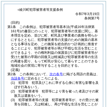
○綾川町犯罪被害者等支援条例
令和7年3月19日
条例第7号
(目的)
第1条
この条例は、犯罪被害者等基本法
(平成16年法律第
161号)
の趣旨にのっとり、犯罪被害者等の支援に関し、基
本理念を定め、並びに町、町民及び事業者の責務を明らか
にするとともに、犯罪被害者等の支援のための施策の基本
となる事項を定め、この施策を総合的かつ計画的に推進す
ることにより、犯罪被害者等が再び平穏な生活を営むこと
ができるよう、その権利利益の保護並びに犯罪被害者等が
受けた被害の早期の回復又は軽減及び犯罪被害者等の生活
の再建を図り、もって町民が安心して暮らすことのできる
地域社会の実現に寄与することを目的とする。
(定義)
第2条
この条例において、
次の各号
に掲げる用語の意義は、
当該各号
に定めるところによる。
(1)
犯罪等 犯罪及びこれに準ずる心身に有害な影響を及
ぼす行為をいう。
(2)
犯罪被害者等 犯罪等により害を被った者及びその家
族又は遺族をいう。
(3)
犯罪被害者等の支援 犯罪被害者等が、その受けた被
害を回復し、又は軽減し、再び平穏な生活を営むことが