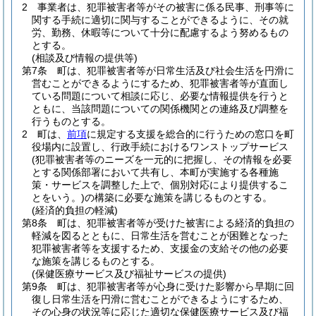
2
事業者は、犯罪被害者等がその被害に係る民事、刑事等に
関する手続に適切に関与することができるように、その就
労、勤務、休暇等について十分に配慮するよう努めるもの
とする。
(相談及び情報の提供等)
第7条
町は、犯罪被害者等が日常生活及び社会生活を円滑に
営むことができるようにするため、犯罪被害者等が直面し
ている問題について相談に応じ、必要な情報提供を行うと
ともに、当該問題についての関係機関との連絡及び調整を
行うものとする。
2
町は、
前項
に規定する支援を総合的に行うための窓口を町
役場内に設置し、行政手続におけるワンストップサービス
(犯罪被害者等のニーズを一元的に把握し、その情報を必要
とする関係部署において共有し、本町が実施する各種施
策・サービスを調整した上で、個別対応により提供するこ
とをいう。)
の構築に必要な施策を講じるものとする。
(経済的負担の軽減)
第8条
町は、犯罪被害者等が受けた被害による経済的負担の
軽減を図るとともに、日常生活を営むことが困難となった
犯罪被害者等を支援するため、支援金の支給その他の必要
な施策を講じるものとする。
(保健医療サービス及び福祉サービスの提供)
第9条
町は、犯罪被害者等が心身に受けた影響から早期に回
復し日常生活を円滑に営むことができるようにするため、
その心身の状況等に応じた適切な保健医療サービス及び福