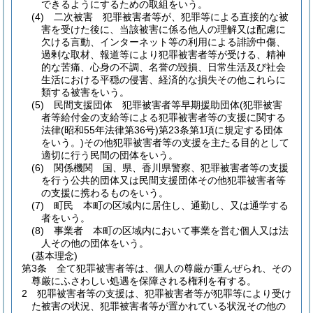
できるようにするための取組をいう。
(4)
二次被害 犯罪被害者等が、犯罪等による直接的な被
害を受けた後に、当該被害に係る他人の理解又は配慮に
欠ける言動、インターネット等の利用による誹謗中傷、
過剰な取材、報道等により犯罪被害者等が受ける、精神
的な苦痛、心身の不調、名誉の毀損、日常生活及び社会
生活における平穏の侵害、経済的な損失その他これらに
類する被害をいう。
(5)
民間支援団体 犯罪被害者等早期援助団体
(犯罪被害
者等給付金の支給等による犯罪被害者等の支援に関する
法律
(昭和55年法律第36号)
第23条第1項に規定する団体
をいう。)
その他犯罪被害者等の支援を主たる目的として
適切に行う民間の団体をいう。
(6)
関係機関 国、県、香川県警察、犯罪被害者等の支援
を行う公共的団体又は民間支援団体その他犯罪被害者等
の支援に携わるものをいう。
(7)
町民 本町の区域内に居住し、通勤し、又は通学する
者をいう。
(8)
事業者 本町の区域内において事業を営む個人又は法
人その他の団体をいう。
(基本理念)
第3条
全て犯罪被害者等は、個人の尊厳が重んぜられ、その
尊厳にふさわしい処遇を保障される権利を有する。
2
犯罪被害者等の支援は、犯罪被害者等が犯罪等により受け
た被害の状況、犯罪被害者等が置かれている状況その他の