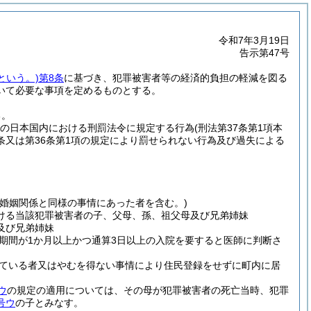
令和7年3月19日
告示第47号
という。)
第8条
に基づき、犯罪被害者等の経済的負担の軽減を図る
いて必要な事項を定めるものとする。
る。
の日本国内における刑罰法令に規定する行為
(刑法第37条第1項本
5条又は第36条第1項の規定により罰せられない行為及び過失による
婚姻関係と同様の事情にあった者を含む。)
ける当該犯罪被害者の子、父母、孫、祖父母及び兄弟姉妹
及び兄弟姉妹
期間が1か月以上かつ通算3日以上の入院を要すると医師に判断さ
ている者又はやむを得ない事情により住民登録をせずに町内に居
ウ
の規定の適用については、その母が犯罪被害者の死亡当時、犯罪
号ウ
の子とみなす。