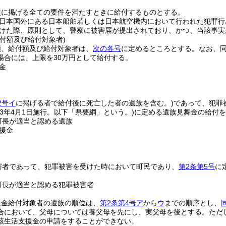
次に掲げる全ての要件を満たすときに給付するものとする。
日本国外にある日本船舶若しくは日本航空機内において行われた犯罪行
けた際、原則として、警察に被害届が提出されており、かつ、当該事実
付額及び給付対象者)
類、給付額及び給付対象者は、
次の各号
に定めるところとする。
なお、
場合には、上限を30万円として給付する。
金
2号イ
に掲げる者で給付後に死亡した者の遺族を含む。)
であって、犯罪
和3年4月1日施行。以下「県要綱」という。)
に定める遺族見舞金の給付
町長が適当と認める遺族
援金
害者であって、犯罪被害を受けた時において町民であり、
第2条第5号
に
町長が適当と認める犯罪被害者
援金給付対象者の遺族の順位は、
第2条第4号ア
から
ウ
までの順序とし、
合において、父母については養父母を先にし、実父母を後とする。
ただ
該生活支援金の申請をすることができない。