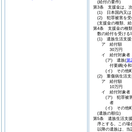
(給付の要件)
第3条
支援金は、
(1)
日本国内又は
(2)
犯罪被害を受
(支援金の種類、給
第4条
支援金の種
数の給付を受ける
(1)
遺族生活支援
ア
給付額
30万円
イ
給付対象者
(ア)
遺族
(
第
付要綱
(令
(イ)
その他
(2)
重傷病生活支
ア
給付額
10万円
イ
給付対象者
(ア)
犯罪被
者
(イ)
その他
(遺族の順位)
第5条
遺族生活支
序とする。
この場
以降の遺族は、当