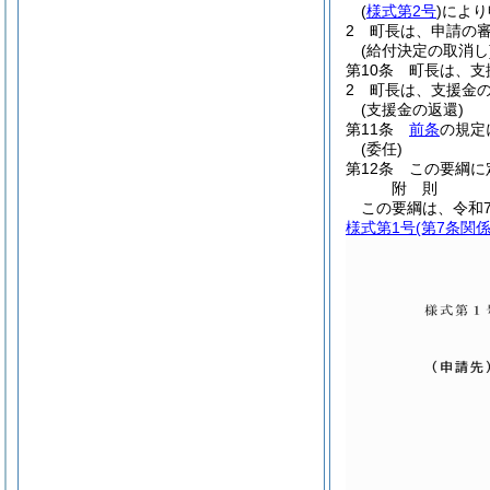
(
様式第2号
)
により
2
町長は、申請の
(給付決定の取消し
第10条
町長は、支
2
町長は、支援金
(支援金の返還)
第11条
前条
の規定
(委任)
第12条
この要綱に
附
則
この要綱は、令和
様式第1号
(第7条関係