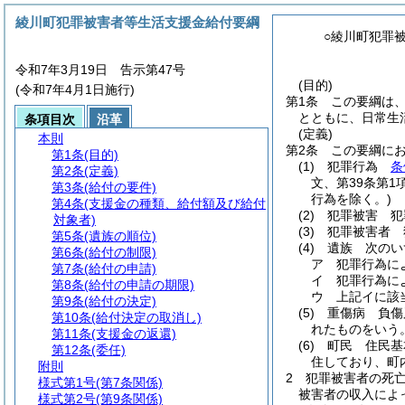
綾川町犯罪被害者等生活支援金給付要綱
○綾川町犯罪
令和7年3月19日 告示第47号
(目的)
(令和7年4月1日施行)
第1条
この要綱は
とともに、日常生
条項目次
沿革
(定義)
本則
第2条
この要綱に
第1条
(目的)
(1)
犯罪行為
条
第2条
(定義)
文、第39条第
第3条
(給付の要件)
行為を除く。)
第4条
(支援金の種類、給付額及び給付
(2)
犯罪被害 犯
対象者)
(3)
犯罪被害者 
第5条
(遺族の順位)
(4)
遺族 次のい
第6条
(給付の制限)
ア
犯罪行為に
第7条
(給付の申請)
イ
犯罪行為に
第8条
(給付の申請の期限)
ウ
上記イに該
第9条
(給付の決定)
(5)
重傷病 負傷
第10条
(給付決定の取消し)
れたものをいう
第11条
(支援金の返還)
(6)
町民 住民基
第12条
(委任)
住しており、町
附則
2
犯罪被害者の死
様式第1号
(第7条関係)
被害者の収入によ
様式第2号
(第9条関係)