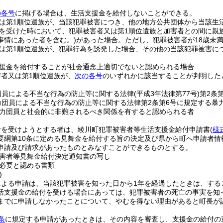
の各号
に掲げる場合は、生活支援金を給付しないことができる。
は第1順位遺族が、当該犯罪被害につき、他の地方公共団体から当該生
を受けた時において、犯罪被害者又は第1順位遺族と加害者との間に親
事情にあった者を含む。)
があった場合。
ただし、犯罪被害者が18歳未
は第1順位遺族が、犯罪行為を誘発した場合、その他の当該犯罪被害に
援金を給付することが社会通念上適切でないと認められる場合
者又は第1順位遺族が、
次の各号
のいずれかに該当することが判明した
団員による不当な行為の防止等に関する法律
(平成3年法律第77号)
第2条
力団員による不当な行為の防止等に関する法律第2条第6号に規定する暴
力団員と社会的に非難されるべき関係を有すると認められる者
付を受けようとする者は、綾川町犯罪被害者等生活支援金給付申請書
(
様
要綱第10条に定める見舞金を給付する旨の決定及び県から町へ申請者
申請及び請求があったものとみなすことができるものとする。
害者等見舞金給付決定通知書の写し
必要と認める書類
)
による申請は、当該犯罪被害を知った日から1年を経過したときは、する
活支援金の給付を受ける場合にあっては、犯罪被害者の死亡の事実を知
までに申請しなかったことについて、やむを得ない理由があると町長が
条
に規定する申請があったときは、その内容を審査し、支援金の給付の