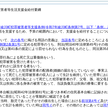
被害者等生活支援金給付要綱
、
綾川町犯罪被害者等支援条例
(令和7年綾川町条例第7号。以下「条例」
活を支援するため、予算の範囲内において、支援金を給付することにつ
おいて、
次の各号
に掲げる用語の意義は、
当該各号
に定めるところによ
例第2条第1号
に定める犯罪等のうち、刑法
(明治40年法律第45号)
その他
1項又は第41条の規定により罰せられない行為を含むものとし、同法第3
罪行為による死亡又は重傷病をいう。
犯罪被害を受けた者をいう。
ずれかに該当する者をいう。
よって死亡した犯罪被害者の配偶者
(婚姻の届出をしていないが、事実上
よって死亡した犯罪被害者の収入によって生計を維持していた世帯にお
当しない犯罪行為によって死亡した犯罪被害者の子、父母、孫、祖父母
又は疾病に係る身体の被害であって、当該負傷又は疾病の療養に要する
。
本台帳法
(昭和42年法律第81号)
に基づき本町の住民基本台帳に記録され
内に居住していることが客観的に確認できる者
亡当時、胎児であった子がその後出生した場合における
前項第4号イ
及び
って生計を維持していた時は
同号イ
の子と、その他のときにあっては
同