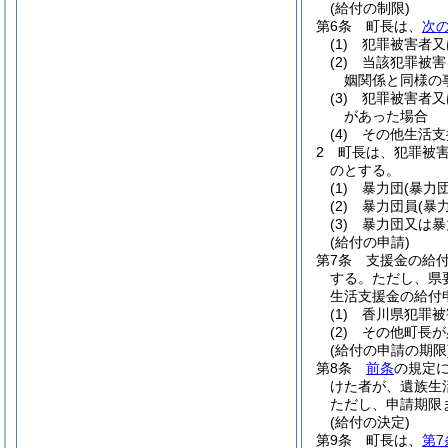
(給付の制限)
第6条
町長は、
次
(1)
犯罪被害者又
(2)
当該犯罪被害
姻関係と同様の
(3)
犯罪被害者又
があった場合
(4)
その他生活支
2
町長は、犯罪被害
のとする。
(1)
暴力団
(暴力
(2)
暴力団員
(暴
(3)
暴力団又は暴
(給付の申請)
第7条
支援金の給
する。
ただし、県
生活支援金の給付
(1)
香川県犯罪被
(2)
その他町長が
(給付の申請の期限
第8条
前条
の規定
けた者が、遺族生
ただし、申請期限
(給付の決定)
第9条
町長は、
第7