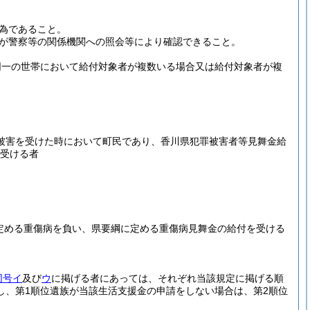
為であること。
が警察等の関係機関への照会等により確認できること。
同一の世帯において給付対象者が複数いる場合又は給付対象者が複
被害を受けた時において町民であり、香川県犯罪被害者等見舞金給
を受ける者
定める重傷病を負い、県要綱に定める重傷病見舞金の給付を受ける
同号イ
及び
ウ
に掲げる者にあっては、それぞれ当該規定に掲げる順
し、第1順位遺族が当該生活支援金の申請をしない場合は、第2順位