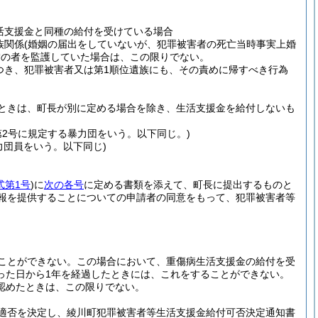
活支援金と同種の給付を受けている場合
族関係
(婚姻の届出をしていないが、犯罪被害者の死亡当時事実上婚
満の者を監護していた場合は、この限りでない。
つき、犯罪被害者又は第1順位遺族にも、その責めに帰すべき行為
ときは、町長が別に定める場合を除き、生活支援金を給付しないも
第2号に規定する暴力団をいう。以下同じ。)
力団員をいう。以下同じ)
式第1号
)
に
次の各号
に定める書類を添えて、町長に提出するものと
情報を提供することについての申請者の同意をもって、犯罪被害者等
ことができない。
この場合において、重傷病生活支援金の給付を受
った日から1年を経過したときには、これをすることができない。
認めたときは、この限りでない。
適否を決定し、綾川町犯罪被害者等生活支援金給付可否決定通知書