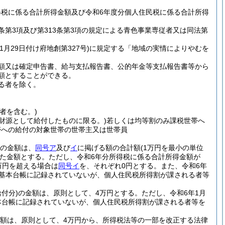
得税に係る合計所得金額及び令和6年度分個人住民税に係る合計所得
条第3項及び第313条第3項の規定による青色事業専従者又は同法第
11月29日付け府地創第327号)
に規定する「地域の実情によりやむを
額又は確定申告書、給与支払報告書、公的年金等支払報告書等から
額とすることができる。
る者を除く。
者を含む。)
財源として給付したものに限る。)
若しくは均等割のみ課税世帯へ
帯への給付の対象世帯の世帯主又は世帯員
の金額は、
同号ア
及び
イ
に掲げる額の合計額
(1万円を最小の単位
た金額とする。
ただし、令和6年分所得税に係る合計所得金額が
万円を超える場合は
同号イ
を、それぞれ0円とする。
また、令和6年
民基本台帳に記録されていないが、個人住民税所得割が課される者等
給付分)
の金額は、原則として、4万円とする。
ただし、令和6年1月
本台帳に記録されていないが、個人住民税所得割が課される者等を
額は、原則として、4万円から、所得税法等の一部を改正する法律