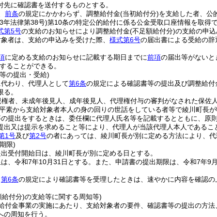
付先に確認書を送付するものとする。
、
前条
の規定にかかわらず、調整給付金
(当初給付分)
を支給した者、公
3年法律第38号)
第10条の特定公的給付に係る公金受取口座情報を取得
式第5号
の支給のお知らせにより調整給付金
(不足額給付分)
の支給の申込
対象者は、支給の申込みを受けた際、
様式第6号
の届出書による受給の辞
項
に定める支給のお知らせに記載する期日までに
前項
の届出等がないと
することができる。
等の提出・受給)
に代わり、代理人として
第6条
の規定による確認書等の提出及び調整給付
限る。
親権者、未成年後見人、成年後見人、代理権付与の審判がなされた保佐
平素から支給対象者本人の身の回りの世話をしている者等で綾川町長が
等の提出をするときは、委任欄に代理人氏名等を記載するとともに、原
提出又は提示を求めること等により、代理人が当該代理人本人であるこ
第1号
及び
第2号
の者にあっては、綾川町長が別に定める方法により、代
期限)
提出受付開始日は、綾川町長が別に定める日とする。
は、令和7年10月31日とする。
また、申請書の提出期限は、令和7年9月
、
第6条
の規定により確認書等を受理したときは、速やかに内容を確認の
額給付分)の支給等に関する周知等)
給付金事業の実施にあたり、支給対象者の要件、確認書等の提出の方法
への周知を行う。