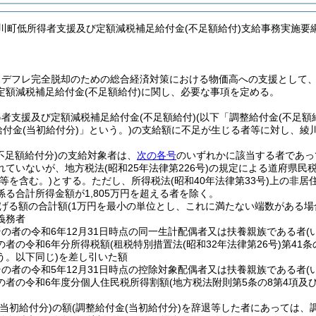
綾川町低所得者支援及び定額減税補足給付金(不足額給付)支給事務実施要
、デフレ完全脱却のための総合経済対策における物価高への支援として
定額減税補足給付金
(不足額給付)
に関し、必要な事項を定める。
得者支援及び定額減税補足給付金
(不足額給付)
(以下「調整給付金
(不足額
給付金
(当初給付分)
」という。)
の支給額に不足が生じる者等に対し、綾
不足額給付分)
の支給対象者は、
次の各号
のいずれかに該当する者であっ
れていないが、地方税法
(昭和25年法律第226号)
の規定による道府県民
等を含む。)
とする。
ただし、所得税法
(昭和40年法律第33号)
上の非居
る合計所得金額が1,805万円を超える者を除く。
げる額の合計額
(1万円を最小の単位とし、これに満たない端数がある場
義務者
その者の令和6年12月31日時点の同一生計配偶者又は扶養親族である者
(
の者の令和6年分所得税額
(租税特別措置法
(昭和32年法律第26号)
第41
う。以下同じ)
を差し引いた額
その者の令和5年12月31日時点の控除対象配偶者又は扶養親族である者
(
の者の令和6年度分個人住民税所得割額
(地方税法附則第5条の8第4項
(当初給付分)
の額
(調整給付金
(当初給付分)
を辞退等した者にあっては、