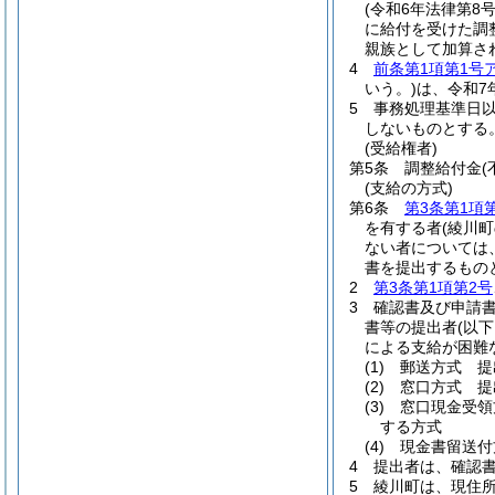
(令和6年法律第8号
に給付を受けた調
親族として加算さ
4
前条第1項第1号
いう。)
は、令和7
5
事務処理基準日
しないものとする
(受給権者)
第5条
調整給付金
(
(支給の方式)
第6条
第3条第1項
を有する者
(綾川
ない者については
書を提出するもの
2
第3条第1項第2号
3
確認書及び申請
書等の提出者
(以
による支給が困難
(1)
郵送方式 提
(2)
窓口方式 提
(3)
窓口現金受領
する方式
(4)
現金書留送付
4
提出者は、確認
5
綾川町は、現住