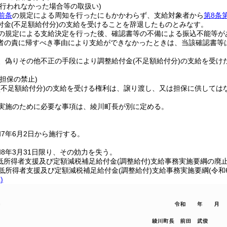
が行われなかった場合等の取扱い)
前条
の規定による周知を行ったにもかかわらず、支給対象者から
第8条
付金
(不足額給付分)
の支給を受けることを辞退したものとみなす。
の規定による支給決定を行った後、確認書等の不備による振込不能等が
者の責に帰すべき事由により支給ができなかったときは、当該確認書等
、偽りその他不正の手段により調整給付金
(不足額給付分)
の支給を受け
担保の禁止)
(不足額給付分)
の支給を受ける権利は、譲り渡し、又は担保に供しては
実施のために必要な事項は、綾川町長が別に定める。
7年6月2日から施行する。
8年3月31日限り、その効力を失う。
低所得者支援及び定額減税補足給付金(調整給付)支給事務実施要綱の廃止
町低所得者支援及び定額減税補足給付金
(調整給付)
支給事務実施要綱
(令和
)