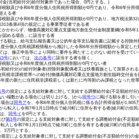
付金
(当初給付分)
給付対象外であった場合、0円とする。)
得税額及び令和6年度分個人住民税所得割額が0円であり、令和6年分所
超える者
得税額及び令和6年度分個人住民税所得割額が0円であり、地方税法第32
第313条第4項の規定による事業専従者である者
にかかわらず、物価高騰対応重点支援地方創生交付金制度要綱
(令和5年
が認める場合」に該当する者
げる額は、給与支払報告書又は公的年金等支払報告書に記載する控除外
年度分個人住民税課税情報から推計した令和6年分所得税額から算定した
ては、修正申告等により同時に要件を満たすことのない給付を受けてい
第3号
においては、
次の各号
に該当する者を除く。
得税額又は令和6年度個人住民税所得割額が0円でない者
当初給付分)
の給付対象者
(控除対象配偶者又は扶養親族として加算される
住民税非課税世帯への給付
(物価高騰対応重点支援地方創生臨時交付金を
6年度の新たに住民税非課税若しくは新たに均等割のみ課税となった世
1号
の規定による支給対象者に対して支給する調整給付金
(不足額給付分)
ない端数がある場合には切り上げる。)
から
同号ウ
に掲げる額を差し引い
る場合は
同号ア
を、令和6年度分個人住民税に係る合計所得金額が1,805
外から転入し令和7年1月1日時点で綾川町に住所を有する者
(綾川町の住
は、
同号イ
を0円とする。
及び
第3号
の規定による支給対象者に対して支給する調整給付金
(不足額
ら転入し令和7年1月1日時点で綾川町に住所を有する者
(綾川町の住民基
、3万円とする。
の規定による支給対象者に対して支給する調整給付金
(不足額給付分)
の金