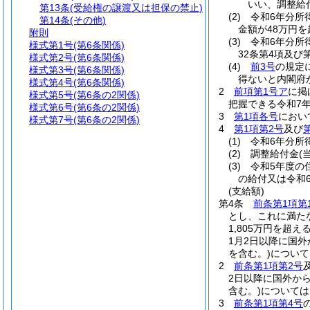
いい、調整給
第13条
(受給権の譲渡又は担保の禁止)
(2)
令和6年分所
第14条
(その他)
金額が48万円を
附則
(3)
令和6年分所
様式第1号
(第6条関係)
32条第4項及び
様式第2号
(第6条関係)
(4)
前3号
の規定
様式第3号
(第6条関係)
得ないと内閣府
様式第4号
(第6条関係)
2
前項第1号ア
に掲
様式第5号
(第6条の2関係)
把握できる令和7
様式第6号
(第6条の2関係)
3
第1項各号
におい
様式第7号
(第6条の2関係)
4
第1項第2号
及び
(1)
令和6年分所
(2)
調整給付金
(
(3)
令和5年度の
の給付又は令和
(支給額)
第4条
前条第1項第
とし、これに満た
1,805万円を超え
1月2日以降に国
を含む。)
について
2
前条第1項第2号
2日以降に国外か
含む。)
については
3
前条第1項第4号