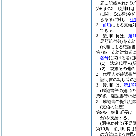
届に記載された送
第6条の2
綾川町は
に関する法律
(令和
きる者に対し、
様
2
前項
による支給
できる。
3
綾川町長は、
第1
足額給付分)
を支給
(代理による確認書
第7条
支給対象者
各号
に掲げる者に
(1)
法定代理人
(
(2)
親族その他の
2
代理人が確認書
証明書の写し等の
3
綾川町は、
第1項
(確認書等の提出の
第8条
確認書等の
2
確認書の提出期限
(支給の決定)
第9条
綾川町長は
分)
を支給する。
(調整給付金(不足
第10条
綾川町長は
の方法による住民