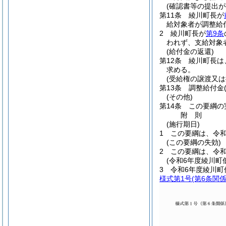
(確認書等の提出
第11条
綾川町長が
給対象者が調整給
2
綾川町長が
第9条
われず、支給対象
(給付金の返還)
第12条
綾川町長は
求める。
(受給権の譲渡又は
第13条
調整給付金
(その他)
第14条
この要綱の
附
則
(施行期日)
1
この要綱は、令和
(この要綱の失効)
2
この要綱は、令和
(令和6年度綾川町
3
令和6年度綾川
様式第1号
(第6条関係