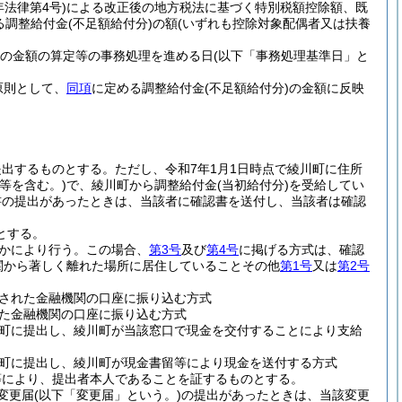
年法律第4号)
による改正後の地方税法に基づく特別税額控除額、既
る調整給付金
(不足額給付分)
の額
(いずれも控除対象配偶者又は扶養
の金額の算定等の事務処理を進める日
(以下「事務処理基準日」と
原則として、
同項
に定める調整給付金
(不足額給付分)
の金額に反映
提出するものとする。
ただし、令和7年1月1日時点で綾川町に住所
等を含む。)
で、綾川町から調整給付金
(当初給付分)
を受給してい
書の提出があったときは、当該者に確認書を送付し、当該者は確認
とする。
かにより行う。
この場合、
第3号
及び
第4号
に掲げる方式は、確認
関から著しく離れた場所に居住していることその他
第1号
又は
第2号
された金融機関の口座に振り込む方式
た金融機関の口座に振り込む方式
町に提出し、綾川町が当該窓口で現金を交付することにより支給
町に提出し、綾川町が現金書留等により現金を送付する方式
等により、提出者本人であることを証するものとする。
変更届
(以下「変更届」という。)
の提出があったときは、当該変更