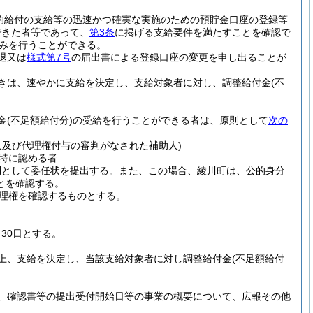
的給付の支給等の迅速かつ確実な実施のための預貯金口座の登録等
できた者等であって、
第3条
に掲げる支給要件を満たすことを確認で
みを行うことができる。
退又は
様式第7号
の届出書による登録口座の変更を申し出ることが
きは、速やかに支給を決定し、支給対象者に対し、調整給付金
(不
金
(不足額給付分)
の受給を行うことができる者は、原則として
次の
人及び代理権付与の審判がなされた補助人)
特に認める者
則として委任状を提出する。
また、この場合、綾川町は、公的身分
とを確認する。
理権を確認するものとする。
30日とする。
上、支給を決定し、当該支給対象者に対し調整給付金
(不足額給付
、確認書等の提出受付開始日等の事業の概要について、広報その他