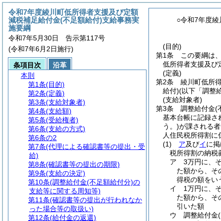
令和7年度綾川町低所得者支援及び定額
減税補足給付金(不足額給付)支給事務実
○令和7年度
施要綱
令和7年5月30日 告示第117号
(目的)
(令和7年6月2日施行)
第1条
この要綱は
低所得者支援及び
条項目次
沿革
(定義)
本則
第2条
綾川町低所
第1条
(目的)
給付)
(以下「調整
第2条
(定義)
(支給対象者)
第3条
(支給対象者)
第3条
調整給付金
(
第4条
(支給額)
基本台帳に記録さ
第5条
(受給権者)
う。)
が課される者
第6条
(支給の方式)
人住民税所得割に係
第6条の2
(1)
ア
及び
イ
に掲
第7条
(代理による確認書等の提出・受
税所得割の納税
給)
ア
3万円に、
第8条
(確認書等の提出の期限)
た額から、そ
第9条
(支給の決定)
得税の額をい
第10条
(調整給付金(不足額給付分)の
イ
1万円に、
支給等に関する周知等)
た額から、そ
第11条
(確認書等の提出が行われなか
引いた額
った場合等の取扱い)
ウ
調整給付金
第12条
(給付金の返還)