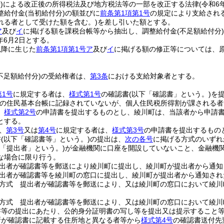
)
による改正後の所得税法及び地方税法等の一部を改正する法律
(令和6
整給付金
(当初給付分)
の額並びに
前条第1項第1号
の規定により支給され
れる者として受けた額を含む。)
を差し引いた額とする。
ア
及び
イ
に掲げる額を課税台帳等から抽出し、調整給付金
(不足額給付分)
年6月2日とする。
以降に生じた
前条第1項第1号ア
及び
イ
に掲げる額の修正等については、
。
不足額給付分)
の受給権者は、
第3条
における支給対象者とする。
第1号
に規定する者は、
様式第1号
の確認書
(以下「確認書」という。)
を
町の住民基本台帳に記録されていないが、個人住民税所得割が課される者
、
様式第2号
の申請書を提出するものとし、綾川町は、当該者から申請
とする。
、
第3号
又は
第4号
に規定する者は、
様式第3号
の申請書を提出するもの
書
(以下「確認書等」という。)
の提出は、
次の各号
に掲げる方式のいずれ
下「提出者」という。)
が金融機関に口座を開設していないこと、金融機
な場合に限り行う。
出者が確認書等を郵送により綾川町に提出し、綾川町が提出者から通知
出者が確認書等を綾川町の窓口に提出し、綾川町が提出者から通知され
方式 提出者が確認書等を郵送により、又は綾川町の窓口において綾川
方式 提出者が確認書等を郵送により、又は綾川町の窓口において綾川
書等の提出にあたり、公的身分証明書の写し等を提出又は提示すること
所が確認書に記載する住所地と異なる者等から
様式第4号
の確認書送付先