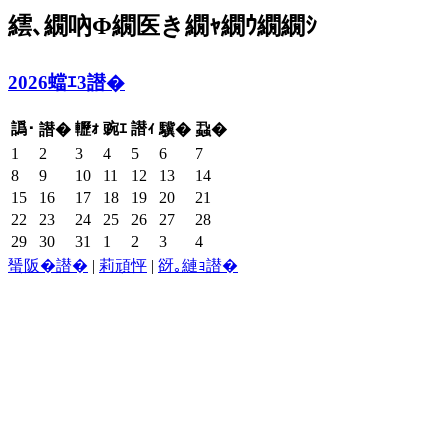
繧､繝吶Φ繝医き繝ｬ繝ｳ繝繝ｼ
2026蟷ｴ3譛�
譌･
轣ｫ
豌ｴ
譛ｨ
譛�
驥�
蝨�
1
2
3
4
5
6
7
8
9
10
11
12
13
14
15
16
17
18
19
20
21
22
23
24
25
26
27
28
29
30
31
1
2
3
4
蜑阪�譛�
|
莉頑怦
|
谺｡縺ｮ譛�