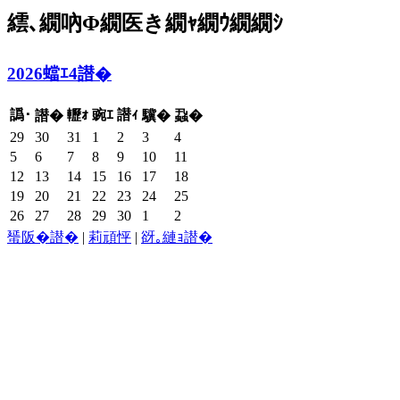
繧､繝吶Φ繝医き繝ｬ繝ｳ繝繝ｼ
2026蟷ｴ4譛�
譌･
轣ｫ
豌ｴ
譛ｨ
譛�
驥�
蝨�
29
30
31
1
2
3
4
5
6
7
8
9
10
11
12
13
14
15
16
17
18
19
20
21
22
23
24
25
26
27
28
29
30
1
2
蜑阪�譛�
|
莉頑怦
|
谺｡縺ｮ譛�