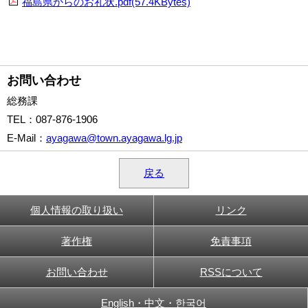
福島県からのお礼状.pdf(57.4KBytes)
お問い合わせ
総務課
TEL
：087-876-1906
E-Mail
：
ayagawa@town.ayagawa.lg.jp
戻る
個人情報の取り扱い
リンク
著作権
免責事項
お問い合わせ
RSSについて
English・中文・한국어