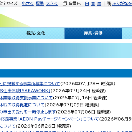
文字サイズ
小さく
標準
大きく
背景色
白
青
黒
ふりがな
観光・文化
産業・労働
子」に掲載する事業所募集について
(
2026年07月28日
経済課
)
仕事体験「SAKAWORK」
(
2026年07月24日
経済課
)
児休業等取得支援事業について
(
2026年07月16日
経済課
)
給休暇の取得促進について
(
2026年07月09日
経済課
)
等）申出の受付を一時停止します
(
2026年07月06日
経済課
)
応援事業「AEON Payチャージキャンペーン」について
(
2026年06月3
について
(
2026年06月26日
経済課
)