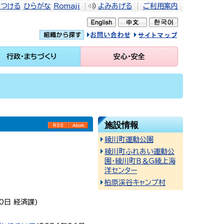
をつける
ひらがな
Romaji
よみあげる
ご利用案内
問い合せ
イトマップ
行政・まちづくり
安心・安全
施設情報
RSS
Atom
綾川町運動公園
綾川町ふれあい運動公
園・綾川町Ｂ＆G綾上海
洋センター
柏原渓谷キャンプ村
0日
経済課
)