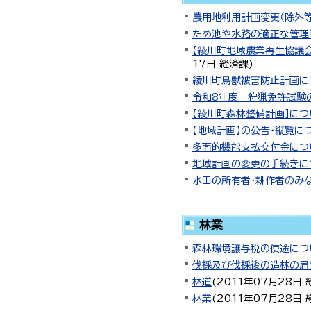
農用地利用計画変更（除外
ため池や水路の適正な管理
【綾川町地域農業再生協議
17日
経済課
)
綾川町鳥獣被害防止計画に
令和8年度 狩猟免許試験
【綾川町森林整備計画】につ
【地域計画】の公告・縦覧に
多面的機能支払交付金につ
地域計画の変更の手続きに
水田の所有者・耕作者のみ
林業
森林環境譲与税の使途につ
伐採及び伐採後の造林の届
林道
(
2011年07月28日
林業
(
2011年07月28日