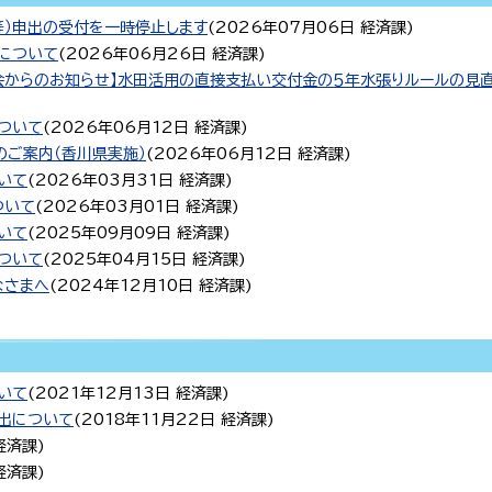
等）申出の受付を一時停止します
(
2026年07月06日
経済課
)
について
(
2026年06月26日
経済課
)
会からのお知らせ】水田活用の直接支払い交付金の５年水張りルールの見
ついて
(
2026年06月12日
経済課
)
のご案内（香川県実施）
(
2026年06月12日
経済課
)
いて
(
2026年03月31日
経済課
)
ついて
(
2026年03月01日
経済課
)
いて
(
2025年09月09日
経済課
)
ついて
(
2025年04月15日
経済課
)
なさまへ
(
2024年12月10日
経済課
)
いて
(
2021年12月13日
経済課
)
出について
(
2018年11月22日
経済課
)
経済課
)
経済課
)