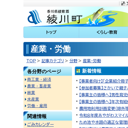
川町
トップ
くらし・教育
産業・労働
TOP
記事カテゴリ
分野
産業・労働
新着情報
各分野のページ
商工業・経済
【事業者向け】「企業紹介冊
農業・畜産業
【参加者募集】さかいで親子お
林業
【事業主の皆様へ】男性育
水産業
【事業主の皆様へ】年次有
労働・雇用
農用地利用計画変更（除外
令和８年度あやがわスマイル
関連情報
ため池や水路の適正な管理
ごみカレンダー