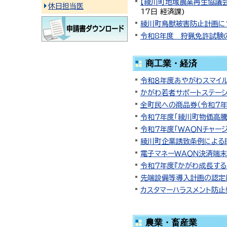
【綾川町地域農業再生協議
休日担当医
17日
経済課
)
綾川町鳥獣被害防止計画に
令和8年度 狩猟免許試験
商工業・経済
令和８年度あやがわスマイル
かがわ若者サポートステー
全町民への商品券（令和７
令和７年度「綾川町物価高
令和７年度「ＷＡＯＮチャー
綾川町企業誘致条例による
電子マネーＷＡＯＮ決済端
令和７年度『かがわ成長す
先端設備等導入計画の認定
カスタマーハラスメント防
農業・畜産業