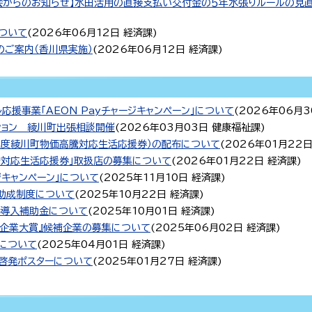
会からのお知らせ】水田活用の直接支払い交付金の５年水張りルールの見
ついて
(
2026年06月12日
経済課
)
のご案内（香川県実施）
(
2026年06月12日
経済課
)
応援事業「AEON Payチャージキャンペーン」について
(
2026年06月3
ション 綾川町出張相談開催
(
2026年03月03日
健康福祉課
)
年度綾川町物価高騰対応生活応援券）の配布について
(
2026年01月22
騰対応生活応援券」取扱店の募集について
(
2026年01月22日
経済課
)
ジキャンペーン」について
(
2025年11月10日
経済課
)
助成制度について
(
2025年10月22日
経済課
)
末導入補助金について
(
2025年10月01日
経済課
)
る企業大賞』候補企業の募集について
(
2025年06月02日
経済課
)
について
(
2025年04月01日
経済課
)
止啓発ポスターについて
(
2025年01月27日
経済課
)