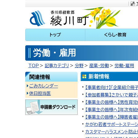
川町
トップ
くらし・教育
労働・雇用
TOP
記事カテゴリ
分野
産業・労働
労働・雇用
新着情報
関連情報
ごみカレンダー
【事業者向け】「企業紹介冊
休日担当医
【参加者募集】さかいで親子お
【事業主の皆様へ】男性育
【事業主の皆様へ】年次有
【事業主の皆様へ】障害者
かがわ若者サポートステー
カスタマーハラスメント防