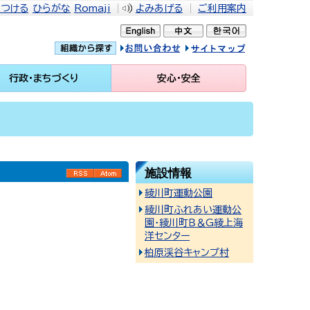
をつける
ひらがな
Romaji
よみあげる
ご利用案内
問い合せ
イトマップ
行政・まちづくり
安心・安全
施設情報
RSS
Atom
綾川町運動公園
綾川町ふれあい運動公
園・綾川町Ｂ＆G綾上海
洋センター
柏原渓谷キャンプ村