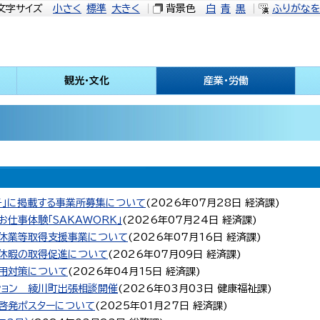
文字サイズ
小さく
標準
大きく
背景色
白
青
黒
ふりがな
観光・文化
産業・労働
子」に掲載する事業所募集について
(
2026年07月28日
経済課
)
仕事体験「SAKAWORK」
(
2026年07月24日
経済課
)
児休業等取得支援事業について
(
2026年07月16日
経済課
)
給休暇の取得促進について
(
2026年07月09日
経済課
)
雇用対策について
(
2026年04月15日
経済課
)
ション 綾川町出張相談開催
(
2026年03月03日
健康福祉課
)
止啓発ポスターについて
(
2025年01月27日
経済課
)