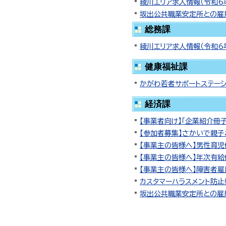
綾川エリア求人情報（令和6
坂出公共職業安定所との雇
総務課
綾川エリア求人情報（令和6
健康福祉課
かがわ若者サポートステー
経済課
【事業者向け】「企業紹介冊
【参加者募集】さかいで親子お
【事業主の皆様へ】男性育
【事業主の皆様へ】年次有
【事業主の皆様へ】障害者
カスタマーハラスメント防
坂出公共職業安定所との雇