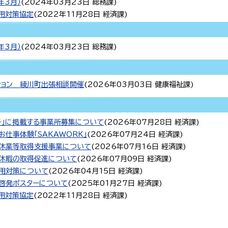
年3月）
(
2024年03月23日
総務課
)
用対策協定
(
2022年11月28日
経済課
)
年3月）
(
2024年03月23日
総務課
)
ション 綾川町出張相談開催
(
2026年03月03日
健康福祉課
)
子」に掲載する事業所募集について
(
2026年07月28日
経済課
)
仕事体験「SAKAWORK」
(
2026年07月24日
経済課
)
児休業等取得支援事業について
(
2026年07月16日
経済課
)
給休暇の取得促進について
(
2026年07月09日
経済課
)
雇用対策について
(
2026年04月15日
経済課
)
止啓発ポスターについて
(
2025年01月27日
経済課
)
用対策協定
(
2022年11月28日
経済課
)