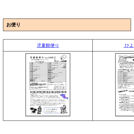
お便り
児童館便り
ひよ