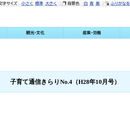
文字サイズ
小さく
標準
大きく
背景色
白
青
黒
ふりがな
観光・文化
産業・労働
子育て通信きらりNo.4（H28年10月号）