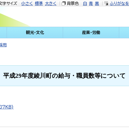
文字サイズ
小さく
標準
大きく
背景色
白
青
黒
ふりがな
観光・文化
産業・労働
採用
平成29年度綾川町の給与・職員数等について
7KB)