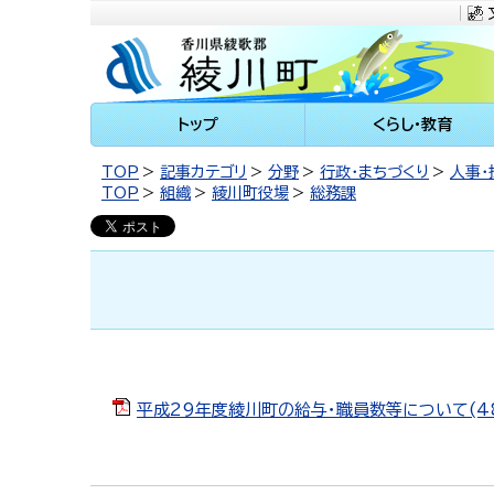
川町
トップ
くらし・教育
TOP
記事カテゴリ
分野
行政・まちづくり
人事・
TOP
組織
綾川町役場
総務課
平成29年度綾川町の給与・職員数等について(48