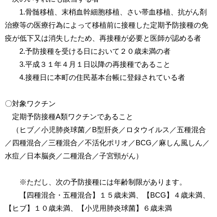
1.骨髄移植、末梢血幹細胞移植、さい帯血移植、抗がん剤
治療等の医療行為によって移植前に接種した定期予防接種の免
疫が低下又は消失したため、再接種が必要と医師が認める者
2.予防接種を受ける日において２０歳未満の者
3.平成３１年４月１日以降の再接種であること
4.接種日に本町の住民基本台帳に登録されている者
〇対象ワクチン
定期予防接種A類ワクチンであること
（ヒブ／小児肺炎球菌／B型肝炎／ロタウイルス／五種混合
／四種混合／三種混合／不活化ポリオ／BCG／麻しん風しん／
水痘／日本脳炎／二種混合／子宮頸がん）
※ただし、次の予防接種には年齢制限があります。
【四種混合・五種混合】１５歳未満、【BCG】４歳未満、
【ヒブ】１０歳未満、【小児用肺炎球菌】６歳未満