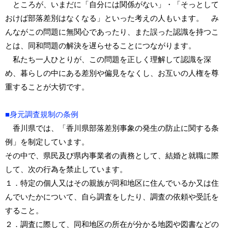
ところが、いまだに「自分には関係がない」・「そっとして
おけば部落差別はなくなる」といった考えの人もいます。 み
んながこの問題に無関心であったり、また誤った認識を持つこ
とは、同和問題の解決を遅らせることにつながります。
私たち一人ひとりが、この問題を正しく理解して認識を深
め、暮らしの中にある差別や偏見をなくし、お互いの人権を尊
重することが大切です。
■身元調査規制の条例
香川県では、「香川県部落差別事象の発生の防止に関する条
例」を制定しています。
その中で、県民及び県内事業者の責務として、結婚と就職に際
して、次の行為を禁止しています。
１．特定の個人又はその親族が同和地区に住んでいるか又は住
んでいたかについて、自ら調査をしたり、調査の依頼や受託を
すること。
２．調査に際して、同和地区の所在が分かる地図や図書などの