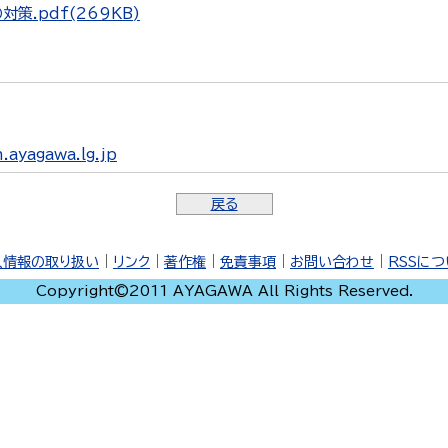
.pdf(269KB)
ayagawa.lg.jp
戻る
人情報の取り扱い
｜
リンク
｜
著作権
｜
免責事項
｜
お問い合わせ
｜
RSSに
Copyright©2011 AYAGAWA All Rights Reserved.