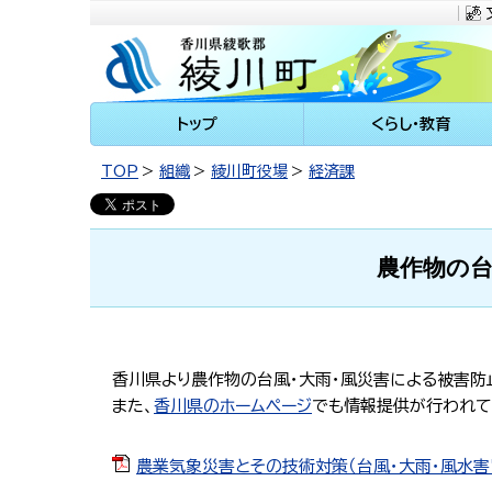
川町
トップ
くらし・教育
TOP
組織
綾川町役場
経済課
農作物の
香川県より農作物の台風・大雨・風災害による被害防
また、
香川県のホームページ
でも情報提供が行われて
農業気象災害とその技術対策（台風・大雨・風水害７月