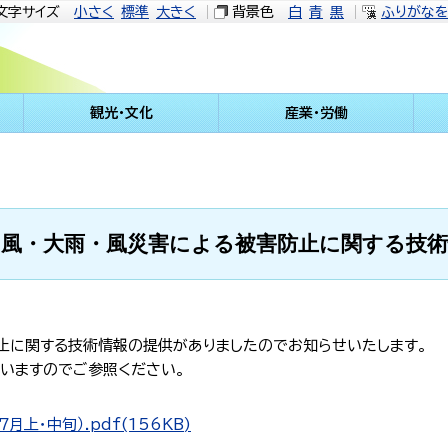
文字サイズ
小さく
標準
大きく
背景色
白
青
黒
ふりがな
観光・文化
産業・労働
台風・大雨・風災害による被害防止に関する技術
止に関する技術情報の提供がありましたのでお知らせいたします。
いますのでご参照ください。
上・中旬）.pdf(156KB)