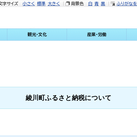
文字サイズ
小さく
標準
大きく
背景色
白
青
黒
ふりがな
観光・文化
産業・労働
綾川町ふるさと納税について