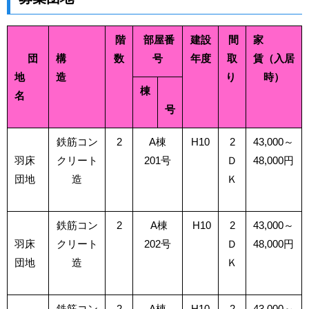
階
部屋番
建設
間
家
団
構
数
号
年度
取
賃（入居
地
造
り
時）
棟
名
号
鉄筋コン
2
A棟
H10
2
43,000～
羽床
クリート
201号
Ｄ
48,000円
団地
造
Ｋ
鉄筋コン
2
A棟
H10
2
43,000～
羽床
クリート
202号
Ｄ
48,000円
団地
造
Ｋ
鉄筋コン
2
A棟
H10
2
43,000～