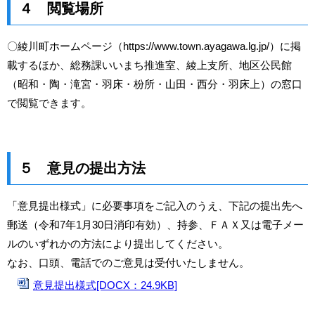
４ 閲覧場所
〇綾川町ホームページ（https://www.town.ayagawa.lg.jp/）に掲
載するほか、総務課いいまち推進室、綾上支所、地区公民館
（昭和・陶・滝宮・羽床・枌所・山田・西分・羽床上）の窓口
で閲覧できます。
５ 意見の提出方法
「意見提出様式」に必要事項をご記入のうえ、下記の提出先へ
郵送（令和7年1月30日消印有効）、持参、ＦＡＸ又は電子メー
ルのいずれかの方法により提出してください。
なお、口頭、電話でのご意見は受付いたしません。
意見提出様式[DOCX：24.9KB]