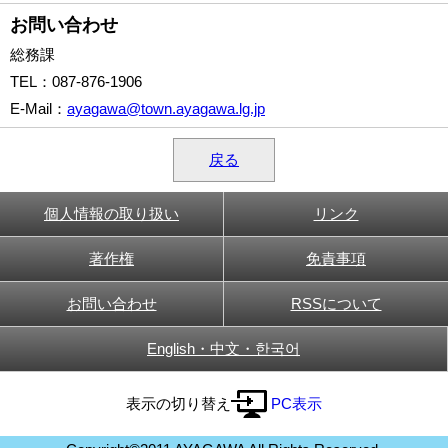
お問い合わせ
総務課
TEL
：087-876-1906
E-Mail
：
ayagawa@town.ayagawa.lg.jp
戻る
個人情報の取り扱い
リンク
著作権
免責事項
お問い合わせ
RSSについて
English・中文・한국어
表示の切り替え
PC表示