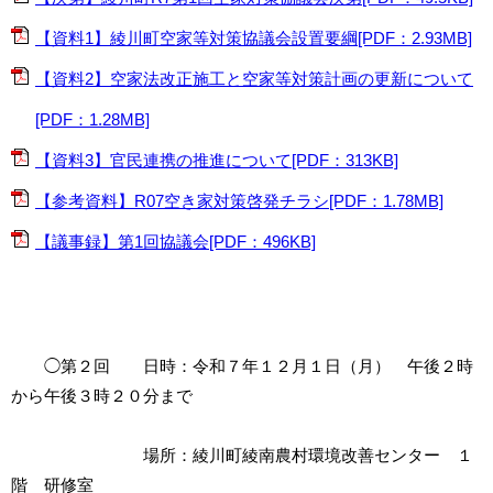
【資料1】綾川町空家等対策協議会設置要綱[PDF：2.93MB]
【資料2】空家法改正施工と空家等対策計画の更新について
[PDF：1.28MB]
【資料3】官民連携の推進について[PDF：313KB]
【参考資料】R07空き家対策啓発チラシ[PDF：1.78MB]
【議事録】第1回協議会[PDF：496KB]
◯第２回 日時：令和７年１２月１日（月） 午後２時
から午後３時２０分まで
場所：綾川町綾南農村環境改善センター １
階 研修室