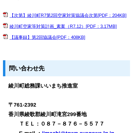
【次第】綾川町R7第2回空家対策協議会次第[PDF：204KB]
綾川町空家等対策計画_素案（R7.12）[PDF：3.17MB]
【議事録】第2回協議会[PDF：408KB]
問い合わせ先
綾川町総務課いいまち推進室
〒761-2392
香川県綾歌郡綾川町滝宮299番地
ＴＥＬ：０８７－８７６－５５７７