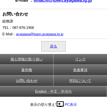
E-mail ：
iimachi@town.ayagawa.lg.jp
お問い合わせ
総務課
TEL
：087-876-1906
E-Mail
：
ayagawa@town.ayagawa.lg.jp
戻る
個人情報の取り扱い
リンク
著作権
免責事項
お問い合わせ
RSSについて
English・中文・한국어
表示の切り替え
PC表示