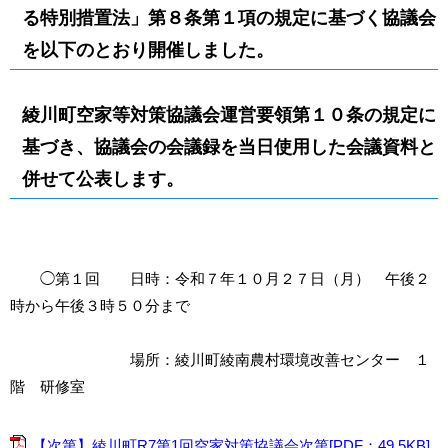
る特別措置法」第８条第１項の規定に基づく協議会
を以下のとおり開催しました。
綾川町空家等対策協議会運営要領第１０条の規定に
基づき、協議会の会議録を当日使用した会議資料と
併せて公表します。
◯第１回 日時：令和７年１０月２７日（月） 午後２
時から午後３時５０分まで
場所：綾川町綾南農村環境改善センター １
階 研修室
【次第】綾川町R7第1回空家対策協議会次第[PDF：49.5KB]