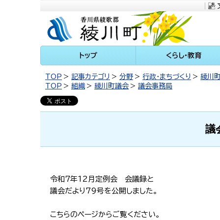
川町
トップ
くらし・教育
TOP
記事カテゴリ
分野
行政・まちづくり
綾川
TOP
組織
綾川町議会
議会事務局
議
令和７年12月定例会 会議録と
議会だより79号を公開しました。
こちらのページからご覧ください。