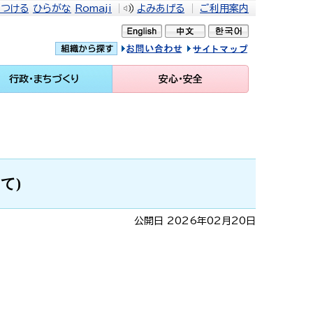
をつける
ひらがな
Romaji
よみあげる
ご利用案内
問い合せ
イトマップ
行政・まちづくり
安心・安全
て)
公開日 2026年02月20日