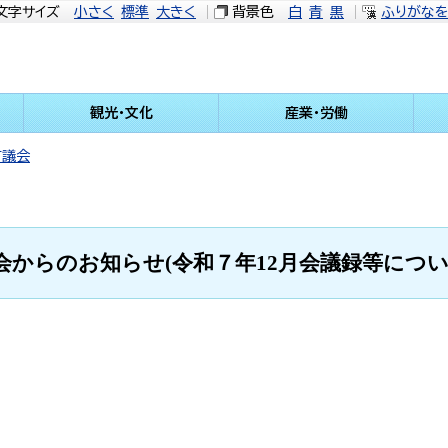
文字サイズ
小さく
標準
大きく
背景色
白
青
黒
ふりがな
観光・文化
産業・労働
町議会
会からのお知らせ(令和７年12月会議録等につい