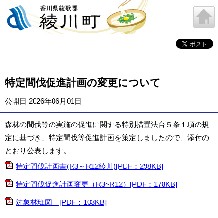
特定間伐促進計画の変更について
公開日 2026年06月01日
森林の間伐等の実施の促進に関する特別措置法台５条１項の規
定に基づき、特定間伐等促進計画を策定しましたので、添付の
とおり公表します。
特定間伐計画書(R3～R12綾川)[PDF：298KB]
特定間伐促進計画変更（R3~R12）[PDF：178KB]
対象林班図 [PDF：103KB]