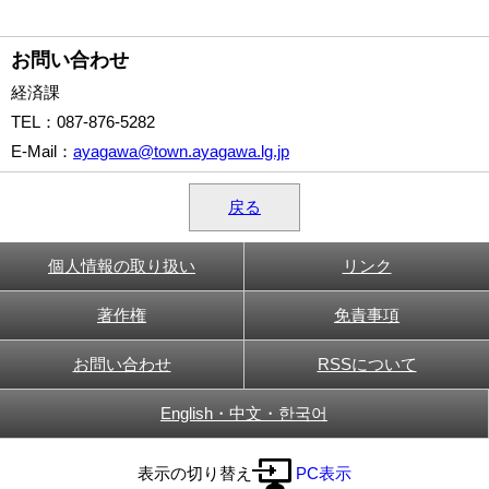
お問い合わせ
経済課
TEL
：087-876-5282
E-Mail
：
ayagawa@town.ayagawa.lg.jp
戻る
個人情報の取り扱い
リンク
著作権
免責事項
お問い合わせ
RSSについて
English・中文・한국어
表示の切り替え
PC表示