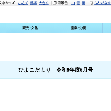
文字サイズ
小さく
標準
大きく
背景色
白
青
黒
ふりがな
観光・文化
産業・労働
ひよこだより 令和8年度6月号