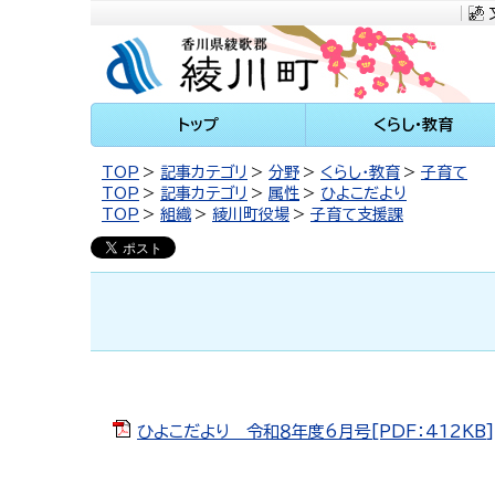
川町
トップ
くらし・教育
TOP
記事カテゴリ
分野
くらし・教育
子育て
TOP
記事カテゴリ
属性
ひよこだより
TOP
組織
綾川町役場
子育て支援課
ひよこだより 令和８年度6月号[PDF：412KB]