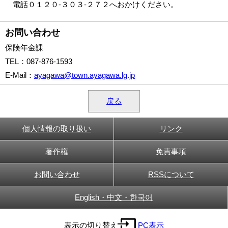
電話０１２０-３０３-２７２へおかけください。
お問い合わせ
保険年金課
TEL
：087-876-1593
E-Mail
：
ayagawa@town.ayagawa.lg.jp
戻る
個人情報の取り扱い
リンク
著作権
免責事項
お問い合わせ
RSSについて
English・中文・한국어
表示の切り替え
PC表示