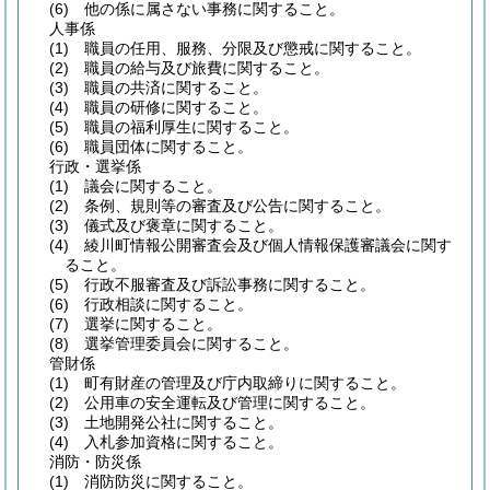
(6)
他の係に属さない事務に関すること。
人事係
(1)
職員の任用、服務、分限及び懲戒に関すること。
(2)
職員の給与及び旅費に関すること。
(3)
職員の共済に関すること。
(4)
職員の研修に関すること。
(5)
職員の福利厚生に関すること。
(6)
職員団体に関すること。
行政・選挙係
(1)
議会に関すること。
(2)
条例、規則等の審査及び公告に関すること。
(3)
儀式及び褒章に関すること。
(4)
綾川町情報公開審査会及び個人情報保護審議会に関す
ること。
(5)
行政不服審査及び訴訟事務に関すること。
(6)
行政相談に関すること。
(7)
選挙に関すること。
(8)
選挙管理委員会に関すること。
管財係
(1)
町有財産の管理及び庁内取締りに関すること。
(2)
公用車の安全運転及び管理に関すること。
(3)
土地開発公社に関すること。
(4)
入札参加資格に関すること。
消防・防災係
(1)
消防防災に関すること。