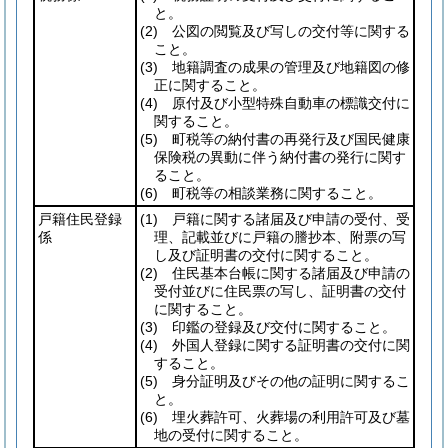
と。
(2)
公図の閲覧及び写しの交付等に関する
こと。
(3)
地籍調査の成果の管理及び地籍図の修
正に関すること。
(4)
原付及び小型特殊自動車の標識交付に
関すること。
(5)
町税等の納付書の再発行及び国民健康
保険税の異動に伴う納付書の発行に関す
ること。
(6)
町税等の相談業務に関すること。
戸籍住民登録
(1)
戸籍に関する諸届及び申請の受付、受
係
理、記載並びに戸籍の謄抄本、附票の写
し及び証明書の交付に関すること。
(2)
住民基本台帳に関する諸届及び申請の
受付並びに住民票の写し、証明書の交付
に関すること。
(3)
印鑑の登録及び交付に関すること。
(4)
外国人登録に関する証明書の交付に関
すること。
(5)
身分証明及びその他の証明に関するこ
と。
(6)
埋火葬許可、火葬場の利用許可及び墓
地の受付に関すること。