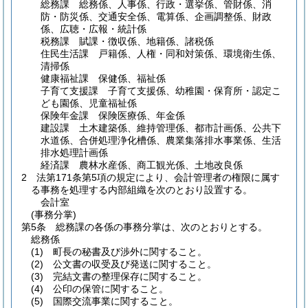
総務課 総務係、人事係、行政・選挙係、管財係、消
防・防災係、交通安全係、電算係、企画調整係、財政
係、広聴・広報・統計係
税務課 賦課・徴収係、地籍係、諸税係
住民生活課 戸籍係、人権・同和対策係、環境衛生係、
清掃係
健康福祉課 保健係、福祉係
子育て支援課 子育て支援係、幼稚園・保育所・認定こ
ども園係、児童福祉係
保険年金課 保険医療係、年金係
建設課 土木建築係、維持管理係、都市計画係、公共下
水道係、合併処理浄化槽係、農業集落排水事業係、生活
排水処理計画係
経済課 農林水産係、商工観光係、土地改良係
2
法第171条第5項の規定により、会計管理者の権限に属す
る事務を処理する内部組織を次のとおり設置する。
会計室
(事務分掌)
第5条
総務課の各係の事務分掌は、次のとおりとする。
総務係
(1)
町長の秘書及び渉外に関すること。
(2)
公文書の収受及び発送に関すること。
(3)
完結文書の整理保存に関すること。
(4)
公印の保管に関すること。
(5)
国際交流事業に関すること。