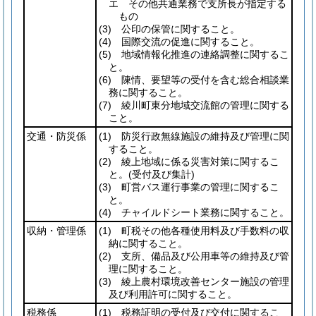
エ その他共通業務で支所長が指定する
もの
(3)
公印の保管に関すること。
(4)
国際交流の促進に関すること。
(5)
地域情報化推進の連絡調整に関するこ
と。
(6)
陳情、要望等の受付を含む総合相談業
務に関すること。
(7)
綾川町東分地域交流館の管理に関する
こと。
交通・防災係
(1)
防災行政無線施設の維持及び管理に関
すること。
(2)
綾上地域に係る災害対策に関するこ
と。
(受付及び集計)
(3)
町営バス運行事業の管理に関するこ
と。
(4)
チャイルドシート業務に関すること。
収納・管理係
(1)
町税その他各種使用料及び手数料の収
納に関すること。
(2)
支所、備品及び公用車等の維持及び管
理に関すること。
(3)
綾上農村環境改善センター施設の管理
及び利用許可に関すること。
税務係
(1)
税務証明の受付及び交付に関するこ