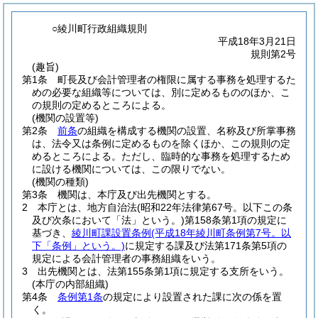
○綾川町行政組織規則
平成18年3月21日
規則第2号
(趣旨)
第1条
町長及び会計管理者の権限に属する事務を処理するた
めの必要な組織等については、別に定めるもののほか、こ
の規則の定めるところによる。
(機関の設置等)
第2条
前条
の組織を構成する機関の設置、名称及び所掌事務
は、法令又は条例に定めるものを除くほか、この規則の定
めるところによる。
ただし、臨時的な事務を処理するため
に設ける機関については、この限りでない。
(機関の種類)
第3条
機関は、本庁及び出先機関とする。
2
本庁とは、地方自治法
(昭和22年法律第67号。以下この条
及び次条において「法」という。)
第158条第1項の規定に
基づき、
綾川町課設置条例
(平成18年綾川町条例第7号。以
下「条例」という。)
に規定する課及び法第171条第5項の
規定による会計管理者の事務組織をいう。
3
出先機関とは、法第155条第1項に規定する支所をいう。
(本庁の内部組織)
第4条
条例第1条
の規定により設置された課に次の係を置
く。