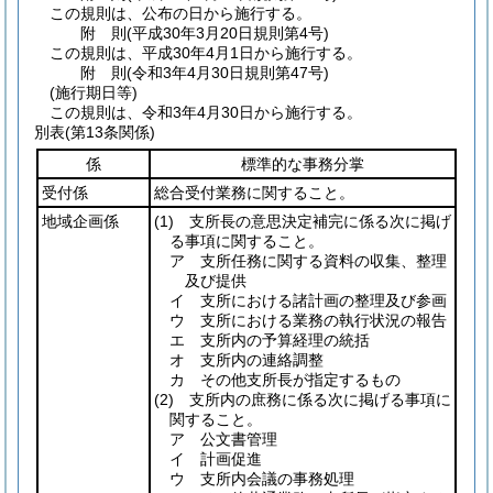
この規則は、公布の日から施行する。
附
則
(平成30年3月20日
規則第4号)
この規則は、平成30年4月1日から施行する。
附
則
(令和3年4月30日
規則第47号)
(施行期日等)
この規則は、令和3年4月30日から施行する。
別表
(第13条関係)
係
標準的な事務分掌
受付係
総合受付業務に関すること。
地域企画係
(1)
支所長の意思決定補完に係る次に掲げ
る事項に関すること。
ア 支所任務に関する資料の収集、整理
及び提供
イ 支所における諸計画の整理及び参画
ウ 支所における業務の執行状況の報告
エ 支所内の予算経理の統括
オ 支所内の連絡調整
カ その他支所長が指定するもの
(2)
支所内の庶務に係る次に掲げる事項に
関すること。
ア 公文書管理
イ 計画促進
ウ 支所内会議の事務処理