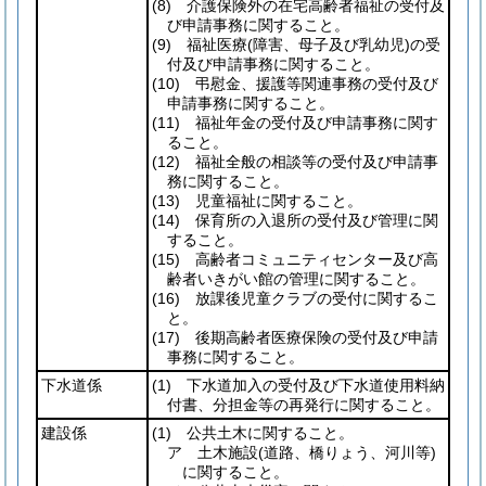
(8)
介護保険外の在宅高齢者福祉の受付及
び申請事務に関すること。
(9)
福祉医療
(障害、母子及び乳幼児)
の受
付及び申請事務に関すること。
(10)
弔慰金、援護等関連事務の受付及び
申請事務に関すること。
(11)
福祉年金の受付及び申請事務に関す
ること。
(12)
福祉全般の相談等の受付及び申請事
務に関すること。
(13)
児童福祉に関すること。
(14)
保育所の入退所の受付及び管理に関
すること。
(15)
高齢者コミュニティセンター及び高
齢者いきがい館の管理に関すること。
(16)
放課後児童クラブの受付に関するこ
と。
(17)
後期高齢者医療保険の受付及び申請
事務に関すること。
下水道係
(1)
下水道加入の受付及び下水道使用料納
付書、分担金等の再発行に関すること。
建設係
(1)
公共土木に関すること。
ア 土木施設
(道路、橋りょう、河川等)
に関すること。