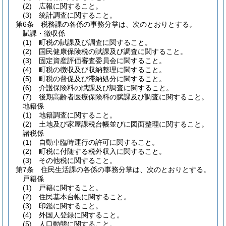
(2)
広報に関すること。
(3)
統計調査に関すること。
第6条
税務課の各係の事務分掌は、次のとおりとする。
賦課・徴収係
(1)
町税の賦課及び調査に関すること。
(2)
国民健康保険税の賦課及び調査に関すること。
(3)
固定資産評価審査委員会に関すること。
(4)
町税の徴収及び収納整理に関すること。
(5)
町税の督促及び滞納処分に関すること。
(6)
介護保険料の賦課及び調査に関すること。
(7)
後期高齢者医療保険料の賦課及び調査に関すること。
地籍係
(1)
地籍調査に関すること。
(2)
土地及び家屋課税台帳並びに図面整理に関すること。
諸税係
(1)
自動車臨時運行の許可に関すること。
(2)
町税に付随する税外収入に関すること。
(3)
その他税に関すること。
第7条
住民生活課の各係の事務分掌は、次のとおりとする。
戸籍係
(1)
戸籍に関すること。
(2)
住民基本台帳に関すること。
(3)
印鑑に関すること。
(4)
外国人登録に関すること。
(5)
人口動態に関すること。