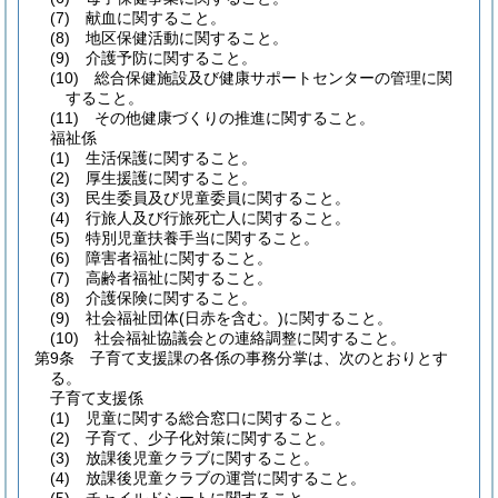
(7)
献血に関すること。
(8)
地区保健活動に関すること。
(9)
介護予防に関すること。
(10)
総合保健施設及び健康サポートセンターの管理に関
すること。
(11)
その他健康づくりの推進に関すること。
福祉係
(1)
生活保護に関すること。
(2)
厚生援護に関すること。
(3)
民生委員及び児童委員に関すること。
(4)
行旅人及び行旅死亡人に関すること。
(5)
特別児童扶養手当に関すること。
(6)
障害者福祉に関すること。
(7)
高齢者福祉に関すること。
(8)
介護保険に関すること。
(9)
社会福祉団体
(日赤を含む。)
に関すること。
(10)
社会福祉協議会との連絡調整に関すること。
第9条
子育て支援課の各係の事務分掌は、次のとおりとす
る。
子育て支援係
(1)
児童に関する総合窓口に関すること。
(2)
子育て、少子化対策に関すること。
(3)
放課後児童クラブに関すること。
(4)
放課後児童クラブの運営に関すること。