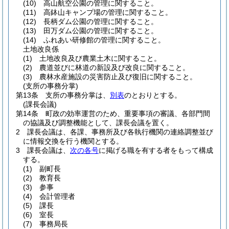
(10)
高山航空公園の管理に関すること。
(11)
高鉢山キャンプ場の管理に関すること。
(12)
長柄ダム公園の管理に関すること。
(13)
田万ダム公園の管理に関すること。
(14)
ふれあい研修館の管理に関すること。
土地改良係
(1)
土地改良及び農業土木に関すること。
(2)
農道並びに林道の新設及び改良に関すること。
(3)
農林水産施設の災害防止及び復旧に関すること。
(支所の事務分掌)
第13条
支所の事務分掌は、
別表
のとおりとする。
(課長会議)
第14条
町政の効率運営のため、重要事項の審議、各部門間
の協議及び調整機能として、課長会議を置く。
2
課長会議は、各課、事務所及び各執行機関の連絡調整並び
に情報交換を行う機関とする。
3
課長会議は、
次の各号
に掲げる職を有する者をもって構成
する。
(1)
副町長
(2)
教育長
(3)
参事
(4)
会計管理者
(5)
課長
(6)
室長
(7)
事務局長