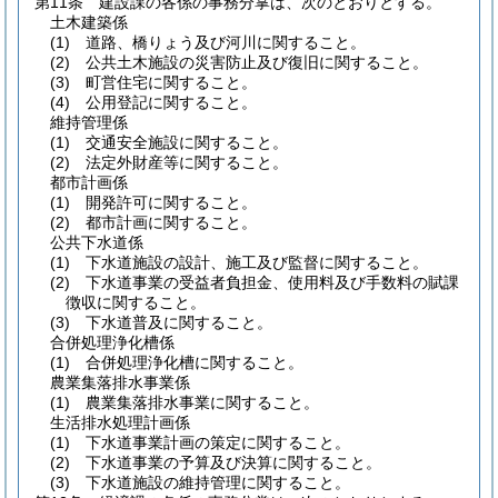
第11条
建設課の各係の事務分掌は、次のとおりとする。
土木建築係
(1)
道路、橋りょう及び河川に関すること。
(2)
公共土木施設の災害防止及び復旧に関すること。
(3)
町営住宅に関すること。
(4)
公用登記に関すること。
維持管理係
(1)
交通安全施設に関すること。
(2)
法定外財産等に関すること。
都市計画係
(1)
開発許可に関すること。
(2)
都市計画に関すること。
公共下水道係
(1)
下水道施設の設計、施工及び監督に関すること。
(2)
下水道事業の受益者負担金、使用料及び手数料の賦課
徴収に関すること。
(3)
下水道普及に関すること。
合併処理浄化槽係
(1)
合併処理浄化槽に関すること。
農業集落排水事業係
(1)
農業集落排水事業に関すること。
生活排水処理計画係
(1)
下水道事業計画の策定に関すること。
(2)
下水道事業の予算及び決算に関すること。
(3)
下水道施設の維持管理に関すること。