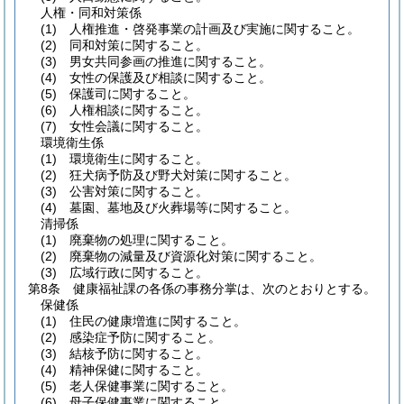
人権・同和対策係
(1)
人権推進・啓発事業の計画及び実施に関すること。
(2)
同和対策に関すること。
(3)
男女共同参画の推進に関すること。
(4)
女性の保護及び相談に関すること。
(5)
保護司に関すること。
(6)
人権相談に関すること。
(7)
女性会議に関すること。
環境衛生係
(1)
環境衛生に関すること。
(2)
狂犬病予防及び野犬対策に関すること。
(3)
公害対策に関すること。
(4)
墓園、墓地及び火葬場等に関すること。
清掃係
(1)
廃棄物の処理に関すること。
(2)
廃棄物の減量及び資源化対策に関すること。
(3)
広域行政に関すること。
第8条
健康福祉課の各係の事務分掌は、次のとおりとする。
保健係
(1)
住民の健康増進に関すること。
(2)
感染症予防に関すること。
(3)
結核予防に関すること。
(4)
精神保健に関すること。
(5)
老人保健事業に関すること。
(6)
母子保健事業に関すること。