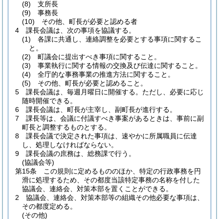
(8)
支所長
(9)
事務長
(10)
その他、町長が必要と認める者
4
課長会議は、次の事項を協議する。
(1)
各課に共通し、連絡調整を必要とする事項に関するこ
と。
(2)
町議会に提出すべき事項に関すること。
(3)
事業執行に関する情報の交換及び伝達に関すること。
(4)
全庁的な事務事業の推進方法に関すること。
(5)
その他、町長が必要と認めること。
5
課長会議は、毎週月曜日に開催する。
ただし、必要に応じ
随時開催できる。
6
課長会議は、町長が主宰し、副町長が進行する。
7
課長等は、会議に付議すべき事案があるときは、事前に副
町長と調整するものとする。
8
課長会議で決定された事項は、速やかに所属職員に伝達
し、処理しなければならない。
9
課長会議の庶務は、総務課で行う。
(協議会等)
第15条
この規則に定めるもののほか、特定の行政事務を円
滑に処理するため、その都度当該特定事務の名称を付した
協議会、連絡会、対策本部を置くことができる。
2
協議会、連絡会、対策本部等の組織その他必要な事項は、
その都度定める。
(その他)