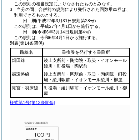
この規則の相当規定によりなされたものとみなす。
3
当分の間、合併前の規則により発行された回数乗車券は、
利用できるものとする。
附
則
(平成27年3月31日
規則第28号)
この規則は、平成27年4月1日から施行する。
附
則
(令和6年3月14日
規則第4号)
この規則は、令和6年4月1日から施行する。
別表
(第14条関係)
路線名
乗換券を発行する乗降所
畑田線
綾上支所前・陶病院・取染・イオンモール
綾川・町役場・陶駅前
循環路線
綾上支所前・陶駅前・取染・陶病院・町役
場・綾川駅前・イオンモール綾川・柳屋
滝宮・羽床線
町役場・綾川駅前・イオンモール綾川・柳
屋
様式第1号
(第13条関係)