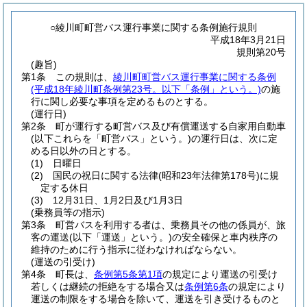
○綾川町町営バス運行事業に関する条例施行規則
平成18年3月21日
規則第20号
(趣旨)
第1条
この規則は、
綾川町町営バス運行事業に関する条例
(平成18年綾川町条例第23号。以下「条例」という。)
の施
行に関し必要な事項を定めるものとする。
(運行日)
第2条
町が運行する町営バス及び有償運送する自家用自動車
(以下これらを「町営バス」という。)
の運行日は、次に定
める日以外の日とする。
(1)
日曜日
(2)
国民の祝日に関する法律
(昭和23年法律第178号)
に規
定する休日
(3)
12月31日、1月2日及び1月3日
(乗務員等の指示)
第3条
町営バスを利用する者は、乗務員その他の係員が、旅
客の運送
(以下「運送」という。)
の安全確保と車内秩序の
維持のために行う指示に従わなければならない。
(運送の引受け)
第4条
町長は、
条例第5条第1項
の規定により運送の引受け
若しくは継続の拒絶をする場合又は
条例第6条
の規定により
運送の制限をする場合を除いて、運送を引き受けるものと