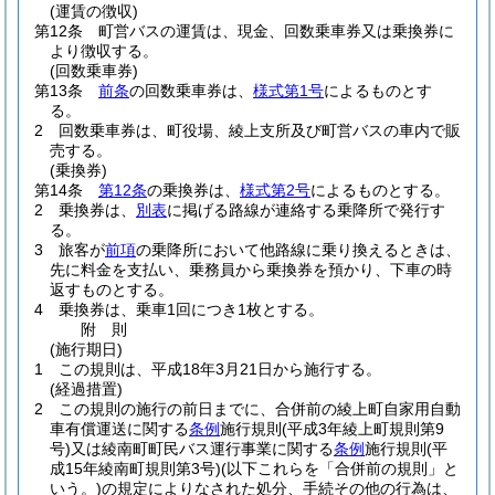
(運賃の徴収)
第12条
町営バスの運賃は、現金、回数乗車券又は乗換券に
より徴収する。
(回数乗車券)
第13条
前条
の回数乗車券は、
様式第1号
によるものとす
る。
2
回数乗車券は、町役場、綾上支所及び町営バスの車内で販
売する。
(乗換券)
第14条
第12条
の乗換券は、
様式第2号
によるものとする。
2
乗換券は、
別表
に掲げる路線が連絡する乗降所で発行す
る。
3
旅客が
前項
の乗降所において他路線に乗り換えるときは、
先に料金を支払い、乗務員から乗換券を預かり、下車の時
返すものとする。
4
乗換券は、乗車1回につき1枚とする。
附
則
(施行期日)
1
この規則は、平成18年3月21日から施行する。
(経過措置)
2
この規則の施行の前日までに、合併前の綾上町自家用自動
車有償運送に関する
条例
施行規則
(平成3年綾上町規則第9
号)
又は綾南町町民バス運行事業に関する
条例
施行規則
(平
成15年綾南町規則第3号)
(以下これらを「合併前の規則」と
いう。)
の規定によりなされた処分、手続その他の行為は、