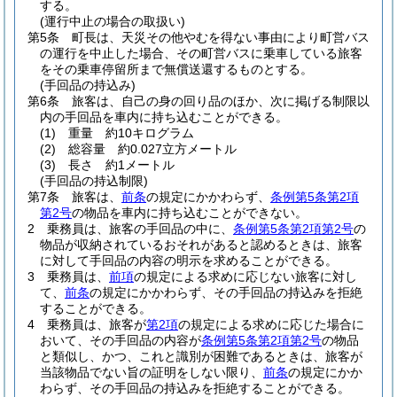
する。
(運行中止の場合の取扱い)
第5条
町長は、天災その他やむを得ない事由により町営バス
の運行を中止した場合、その町営バスに乗車している旅客
をその乗車停留所まで無償送還するものとする。
(手回品の持込み)
第6条
旅客は、自己の身の回り品のほか、次に掲げる制限以
内の手回品を車内に持ち込むことができる。
(1)
重量 約10キログラム
(2)
総容量 約0.027立方メートル
(3)
長さ 約1メートル
(手回品の持込制限)
第7条
旅客は、
前条
の規定にかかわらず、
条例第5条第2項
第2号
の物品を車内に持ち込むことができない。
2
乗務員は、旅客の手回品の中に、
条例第5条第2項第2号
の
物品が収納されているおそれがあると認めるときは、旅客
に対して手回品の内容の明示を求めることができる。
3
乗務員は、
前項
の規定による求めに応じない旅客に対し
て、
前条
の規定にかかわらず、その手回品の持込みを拒絶
することができる。
4
乗務員は、旅客が
第2項
の規定による求めに応じた場合に
おいて、その手回品の内容が
条例第5条第2項第2号
の物品
と類似し、かつ、これと識別が困難であるときは、旅客が
当該物品でない旨の証明をしない限り、
前条
の規定にかか
わらず、その手回品の持込みを拒絶することができる。