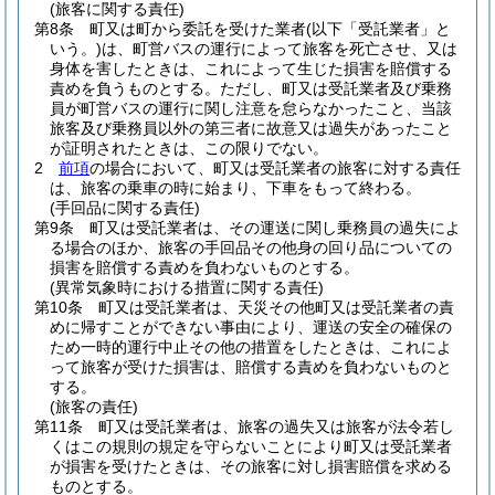
(旅客に関する責任)
第8条
町又は町から委託を受けた業者
(以下「受託業者」と
いう。)
は、町営バスの運行によって旅客を死亡させ、又は
身体を害したときは、これによって生じた損害を賠償する
責めを負うものとする。
ただし、町又は受託業者及び乗務
員が町営バスの運行に関し注意を怠らなかったこと、当該
旅客及び乗務員以外の第三者に故意又は過失があったこと
が証明されたときは、この限りでない。
2
前項
の場合において、町又は受託業者の旅客に対する責任
は、旅客の乗車の時に始まり、下車をもって終わる。
(手回品に関する責任)
第9条
町又は受託業者は、その運送に関し乗務員の過失によ
る場合のほか、旅客の手回品その他身の回り品についての
損害を賠償する責めを負わないものとする。
(異常気象時における措置に関する責任)
第10条
町又は受託業者は、天災その他町又は受託業者の責
めに帰すことができない事由により、運送の安全の確保の
ため一時的運行中止その他の措置をしたときは、これによ
って旅客が受けた損害は、賠償する責めを負わないものと
する。
(旅客の責任)
第11条
町又は受託業者は、旅客の過失又は旅客が法令若し
くはこの規則の規定を守らないことにより町又は受託業者
が損害を受けたときは、その旅客に対し損害賠償を求める
ものとする。