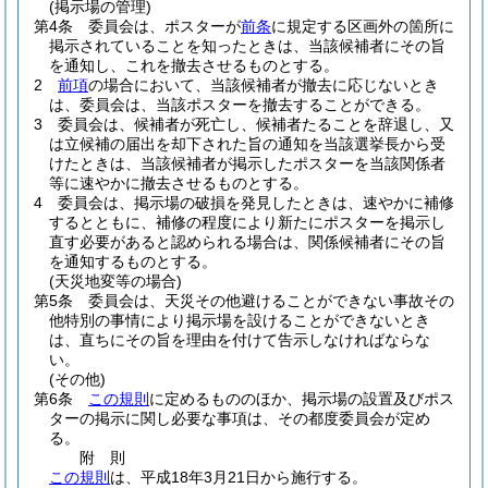
(掲示場の管理)
第4条
委員会は、ポスターが
前条
に規定する区画外の箇所に
掲示されていることを知ったときは、当該候補者にその旨
を通知し、これを撤去させるものとする。
2
前項
の場合において、当該候補者が撤去に応じないとき
は、委員会は、当該ポスターを撤去することができる。
3
委員会は、候補者が死亡し、候補者たることを辞退し、又
は立候補の届出を却下された旨の通知を当該選挙長から受
けたときは、当該候補者が掲示したポスターを当該関係者
等に速やかに撤去させるものとする。
4
委員会は、掲示場の破損を発見したときは、速やかに補修
するとともに、補修の程度により新たにポスターを掲示し
直す必要があると認められる場合は、関係候補者にその旨
を通知するものとする。
(天災地変等の場合)
第5条
委員会は、天災その他避けることができない事故その
他特別の事情により掲示場を設けることができないとき
は、直ちにその旨を理由を付けて告示しなければならな
い。
(その他)
第6条
この規則
に定めるもののほか、掲示場の設置及びポス
ターの掲示に関し必要な事項は、その都度委員会が定め
る。
附
則
この規則
は、平成18年3月21日から施行する。