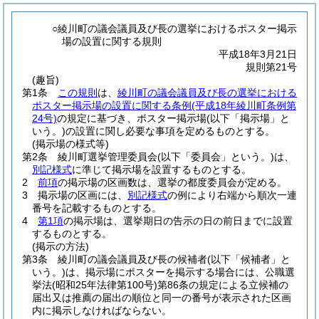
○綾川町の議会議員及び長の選挙におけるポスター掲示
場の設置に関する規則
平成18年3月21日
規則第21号
(趣旨)
第1条
この規則
は、
綾川町の議会議員及び長の選挙における
ポスター掲示場の設置に関する条例
(平成18年綾川町条例第
24号)
の規定に基づき、ポスター掲示場
(以下「掲示場」と
いう。)
の設置に関し必要な事項を定めるものとする。
(掲示場の様式等)
第2条
綾川町選挙管理委員会
(以下「委員会」という。)
は、
別記様式
に準じて掲示場を設置するものとする。
2
前項
の掲示場の区画数は、選挙の都度委員会が定める。
3
掲示場の区画には、
別記様式
の例により右端から順次一連
番号を記載するものとする。
4
第1項
の掲示場は、選挙期日の告示の日の前日までに設置
するものとする。
(掲示の方法)
第3条
綾川町の議会議員及び長の候補者
(以下「候補者」と
いう。)
は、掲示場にポスターを掲示する場合には、公職選
挙法
(昭和25年法律第100号)
第86条の規定による立候補の
届出又は推薦の届出の順位と同一の番号が表示された区画
内に掲示しなければならない。