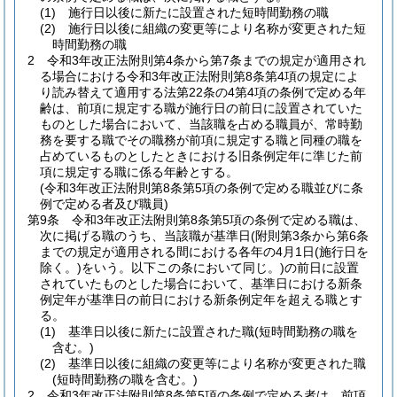
(1)
施行日以後に新たに設置された短時間勤務の職
(2)
施行日以後に組織の変更等により名称が変更された短
時間勤務の職
2
令和3年改正法附則第4条から第7条までの規定が適用され
る場合における令和3年改正法附則第8条第4項の規定によ
り読み替えて適用する法第22条の4第4項の条例で定める年
齢は、前項に規定する職が施行日の前日に設置されていた
ものとした場合において、当該職を占める職員が、常時勤
務を要する職でその職務が前項に規定する職と同種の職を
占めているものとしたときにおける旧条例定年に準じた前
項に規定する職に係る年齢とする。
(令和3年改正法附則第8条第5項の条例で定める職並びに条
例で定める者及び職員)
第9条
令和3年改正法附則第8条第5項の条例で定める職は、
次に掲げる職のうち、当該職が基準日
(附則第3条から第6条
までの規定が適用される間における各年の4月1日
(施行日を
除く。)
をいう。以下この条において同じ。)
の前日に設置
されていたものとした場合において、基準日における新条
例定年が基準日の前日における新条例定年を超える職とす
る。
(1)
基準日以後に新たに設置された職
(短時間勤務の職を
含む。)
(2)
基準日以後に組織の変更等により名称が変更された職
(短時間勤務の職を含む。)
2
令和3年改正法附則第8条第5項の条例で定める者は、前項