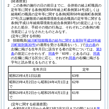
(経過措置)
2
この条例の施行の日の前日までに、合併前の綾上町職員の
定年等に関する条例
(昭和58年綾上町条例第14号)
若しくは
綾南町の職員の定年等に関する条例
(昭和58年綾南町条例第
27号)
又は解散前の綾南環境衛生組合職員の定年等に関する
条例
(平成11年綾南環境衛生組合条例第5号)
の規定によりな
された処分、手続その他の行為は、それぞれこの条例の相
当規定によりなされたものとみなす。
(定年に関する特例)
3
技能職員
(
綾川町技能職員の給与に関する規則
(平成18年綾
川町規則第30号)
の適用を受ける職員をいう。)
で
次の表
の
左欄に掲げる生年月日に該当する者の定年については、
第3
条
の規定にかかわらず、
同条
中「60年」とあるのは、
同表
の左欄に掲げる区分に応じ、それぞれ
同表
の右欄に掲げる
字句と読み替えるものとする。
生年月日
定年
昭和23年4月1日以前
63年
昭和23年4月2日から昭和24年4月1日ま
62年
で
昭和24年4月2日から昭和25年4月1日ま
61年
で
(定年に関する経過措置)
4
令和5年4月1日から令和13年3月31日までの間における
第