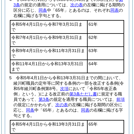
3条
の規定の適用については、
次の表
の左欄に掲げる期間の
区分に応じ、
同条
中「65年」とあるのは、それぞれ
同表
の
右欄に掲げる字句とする。
令和5年4月1日から令和7年3月31日ま
61年
で
令和7年4月1日から令和9年3月31日ま
62年
で
令和9年4月1日から令和11年3月31日ま
63年
で
令和11年4月1日から令和13年3月31日
64年
まで
5
令和5年4月1日から令和13年3月31日までの間において、
綾川町職員の定年等に関する条例の一部を改正する条例
(令
和5年綾川町条例第8号。
次項
において「令和5年改正条
例」という。)
による改正前の
第3条ただし書
に規定する職
員であって、
第3条
の規定を適用する職員については、
前項
の規定にかかわらず、
次の表
の左欄に掲げる期間の区分に
応じ、
同条
中「65年」とあるのは、
同表
の右欄に掲げる字
句とする。
令和5年4月1日から令和13年3月31日ま
65年
で