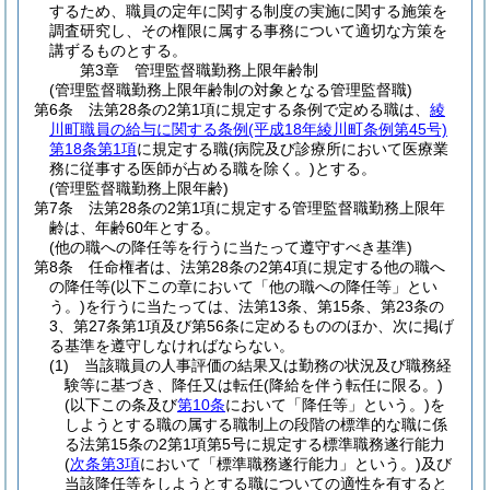
するため、職員の定年に関する制度の実施に関する施策を
調査研究し、その権限に属する事務について適切な方策を
講ずるものとする。
第3章
管理監督職勤務上限年齢制
(管理監督職勤務上限年齢制の対象となる管理監督職)
第6条
法第28条の2第1項に規定する条例で定める職は、
綾
川町職員の給与に関する条例
(平成18年綾川町条例第45号)
第18条第1項
に規定する職
(病院及び診療所において医療業
務に従事する医師が占める職を除く。)
とする。
(管理監督職勤務上限年齢)
第7条
法第28条の2第1項に規定する管理監督職勤務上限年
齢は、年齢60年とする。
(他の職への降任等を行うに当たって遵守すべき基準)
第8条
任命権者は、法第28条の2第4項に規定する他の職へ
の降任等
(以下この章において「他の職への降任等」とい
う。)
を行うに当たっては、法第13条、第15条、第23条の
3、第27条第1項及び第56条に定めるもののほか、次に掲げ
る基準を遵守しなければならない。
(1)
当該職員の人事評価の結果又は勤務の状況及び職務経
験等に基づき、降任又は転任
(降給を伴う転任に限る。)
(以下この条及び
第10条
において「降任等」という。)
を
しようとする職の属する職制上の段階の標準的な職に係
る法第15条の2第1項第5号に規定する標準職務遂行能力
(
次条第3項
において「標準職務遂行能力」という。)
及び
当該降任等をしようとする職についての適性を有すると