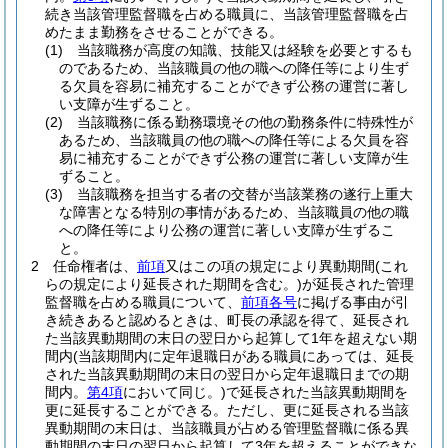
続き当該管理監督職を占める職員に、当該管理監督職を占
めたまま勤務をさせることができる。
(1)
当該職務が高度の知識、技能又は経験を必要とするも
のであるため、当該職員の他の職への降任等により生ず
る欠員を容易に補充することができず公務の運営に著し
い支障が生ずること。
(2)
当該職務に係る勤務環境その他の勤務条件に特殊性が
あるため、当該職員の他の職への降任等による欠員を容
易に補充することができず公務の運営に著しい支障が生
ずること。
(3)
当該職務を担当する者の交替が当該業務の遂行上重大
な障害となる特別の事情があるため、当該職員の他の職
への降任等により公務の運営に著しい支障が生ずるこ
と。
2
任命権者は、
前項
又はこの項の規定により異動期間
(これ
らの規定により延長された期間を含む。)
が延長された管理
監督職を占める職員について、
前項各号
に掲げる事由が引
き続きあると認めるときは、町長の承認を得て、延長され
た当該異動期間の末日の翌日から起算して1年を超えない期
間内
(当該期間内に定年退職日がある職員にあっては、延長
された当該異動期間の末日の翌日から定年退職日までの期
間内。
第4項
において同じ。)
で延長された当該異動期間を
更に延長することができる。
ただし、更に延長される当該
異動期間の末日は、当該職員が占める管理監督職に係る異
動期間の末日の翌日から起算して3年を超えることができな