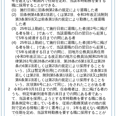
年を超えない範囲内で任期を定め、当該常時勤務を要する
職に採用することができる。
(1)
施行日前に旧条例第2条の規定により退職した者
(2)
旧条例第4条第1項若しくは第2項、令和3年改正法附則
第3条第5項又は前条第1項の規定により勤務した後退職
した者
(3)
25年以上勤続して施行日前に退職した者
(前2号に掲げ
る者を除く。)
であって、当該退職の日の翌日から起算し
て5年を経過する日までの間にある者
(4)
25年以上勤続して施行日前に退職した者
(前3号に掲げ
る者を除く。)
であって、当該退職の日の翌日から起算し
て5年を経過する日までの間に、旧地方公務員法再任用
(令和3年改正法による改正前の地方公務員法
(昭和25年法
律第261号)
第28条の4第1項、第28条の5第1項又は第28
条の6第1項若しくは第2項の規定により採用することを
いう。)
又は暫定再任用
(この項若しくは次項、次条第1項
若しくは第2項、附則第5条第1項若しくは第2項又は附則
第6条第1項若しくは第2項の規定により採用することを
いう。次項第6号において同じ。)
をされたことがある者
2
令和14年3月31日までの間、任命権者は、次に掲げる者の
うち、特定年齢到達年度の末日までの間にある者であっ
て、当該者を採用しようとする常時勤務を要する職に係る
新条例定年に達している者を、従前の勤務実績その他の規
則で定める情報に基づく選考により、1年を超えない範囲内
で任期を定め、当該常時勤務を要する職に採用することが