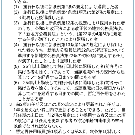
できる。
(1)
施行日以後に新条例第2条の規定により退職した者
(2)
施行日以後に新条例第4条第1項又は第2項の規定によ
り勤務した後退職した者
(3)
施行日以後に新条例第12条の規定により採用された者
のうち、令和3年改正法による改正後の地方公務員法
(以
下「新地方公務員法」という。)
第22条の4第3項に規定
する任期が満了したことにより退職した者
(4)
施行日以後に新条例第13条第1項の規定により採用さ
れた者のうち、新地方公務員法第22条の5第3項において
準用する新地方公務員法第22条の4第3項に規定する任期
が満了したことにより退職した者
(5)
25年以上勤続して施行日以後に退職した者
(前各号に
掲げる者を除く。)
であって、当該退職の日の翌日から起
算して5年を経過する日までの間にある者
(6)
25年以上勤続して施行日以後に退職した者
(前各号に
掲げる者を除く。)
であって、当該退職の日の翌日から起
算して5年を経過する日までの間に、暫定再任用をされた
ことがある者
3
前2項の任期又はこの項の規定により更新された任期は、
1年を超えない範囲内で更新することができる。
ただし、当
該任期の末日は、前2項の規定により採用する者又はこの項
の規定により任期を更新する者の特定年齢到達年度の末日
以前でなければならない。
4
暫定再任用職員
(第1項若しくは第2項、次条第1項若しく