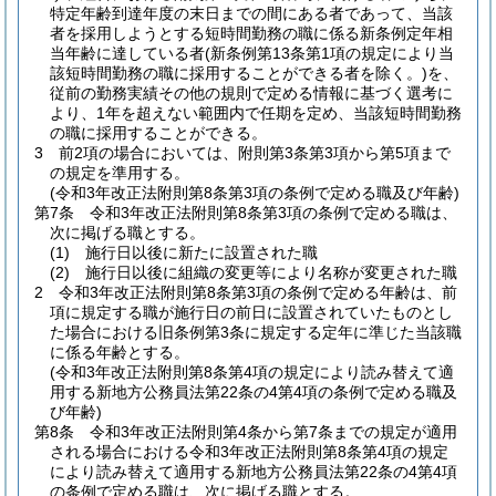
特定年齢到達年度の末日までの間にある者であって、当該
者を採用しようとする短時間勤務の職に係る新条例定年相
当年齢に達している者
(新条例第13条第1項の規定により当
該短時間勤務の職に採用することができる者を除く。)
を、
従前の勤務実績その他の規則で定める情報に基づく選考に
より、1年を超えない範囲内で任期を定め、当該短時間勤務
の職に採用することができる。
3
前2項の場合においては、附則第3条第3項から第5項まで
の規定を準用する。
(令和3年改正法附則第8条第3項の条例で定める職及び年齢)
第7条
令和3年改正法附則第8条第3項の条例で定める職は、
次に掲げる職とする。
(1)
施行日以後に新たに設置された職
(2)
施行日以後に組織の変更等により名称が変更された職
2
令和3年改正法附則第8条第3項の条例で定める年齢は、前
項に規定する職が施行日の前日に設置されていたものとし
た場合における旧条例第3条に規定する定年に準じた当該職
に係る年齢とする。
(令和3年改正法附則第8条第4項の規定により読み替えて適
用する新地方公務員法第22条の4第4項の条例で定める職及
び年齢)
第8条
令和3年改正法附則第4条から第7条までの規定が適用
される場合における令和3年改正法附則第8条第4項の規定
により読み替えて適用する新地方公務員法第22条の4第4項
の条例で定める職は、次に掲げる職とする。