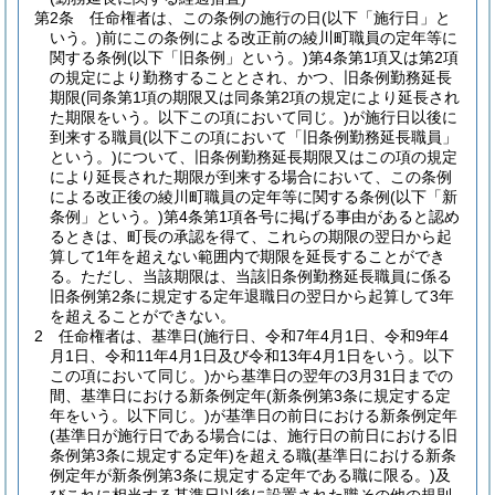
第2条
任命権者は、この条例の施行の日
(以下「施行日」と
いう。)
前にこの条例による改正前の綾川町職員の定年等に
関する条例
(以下「旧条例」という。)
第4条第1項又は第2項
の規定により勤務することとされ、かつ、旧条例勤務延長
期限
(同条第1項の期限又は同条第2項の規定により延長され
た期限をいう。以下この項において同じ。)
が施行日以後に
到来する職員
(以下この項において「旧条例勤務延長職員」
という。)
について、旧条例勤務延長期限又はこの項の規定
により延長された期限が到来する場合において、この条例
による改正後の綾川町職員の定年等に関する条例
(以下「新
条例」という。)
第4条第1項各号に掲げる事由があると認め
るときは、町長の承認を得て、これらの期限の翌日から起
算して1年を超えない範囲内で期限を延長することができ
る。
ただし、当該期限は、当該旧条例勤務延長職員に係る
旧条例第2条に規定する定年退職日の翌日から起算して3年
を超えることができない。
2
任命権者は、基準日
(施行日、令和7年4月1日、令和9年4
月1日、令和11年4月1日及び令和13年4月1日をいう。以下
この項において同じ。)
から基準日の翌年の3月31日までの
間、基準日における新条例定年
(新条例第3条に規定する定
年をいう。以下同じ。)
が基準日の前日における新条例定年
(基準日が施行日である場合には、施行日の前日における旧
条例第3条に規定する定年)
を超える職
(基準日における新条
例定年が新条例第3条に規定する定年である職に限る。)
及