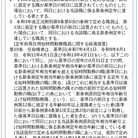
に規定する職が基準日の前日に設置されていたものとした
場合において、同日における当該職に係る新条例定年に達
している者とする。
3
令和3年改正法附則第8条第5項の条例で定める職員は、第
1項に規定する職が基準日の前日に設置されていたものとし
た場合において、同日における当該職に係る新条例定年に
達している職員とする。
(定年前再任用短時間勤務職員に関する経過措置)
第10条
任命権者は、基準日
(令和7年4月1日、令和9年4月1
日、令和11年4月1日及び令和13年4月1日をいう。以下この
条において同じ。)
から基準日の翌年の3月31日までの間、
基準日における新条例定年相当年齢が基準日の前日におけ
る新条例定年相当年齢を超える短時間勤務の職
(基準日にお
ける新条例定年相当年齢が新条例第3条に規定する定年であ
る短時間勤務の職に限る。)
及びこれに相当する基準日以後
に設置された短時間勤務の職その他の規則で定める短時間
勤務の職
(以下この条において「新条例原則定年相当年齢引
上げ短時間勤務職」という。)
に、基準日の前日までに新条
例第12条に規定する年齢60年以上退職者となった者
(基準
日前から新条例第4条第1項又は第2項の規定により勤務し
た後基準日以後に退職をした者を含む。)
のうち基準日の前
日において同日における当該新条例原則定年相当年齢引上
げ短時間勤務職に係る新条例定年相当年齢に達している者
(当該規則で定める短時間勤務の職にあっては、規則で定め