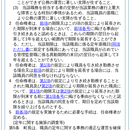
ことができず公務の運営に著しい支障が生ずること。
(3)
当該職務を担当する者の交替が当該業務の遂行上重大
な障害となる特別の事情があるため、当該職員の退職に
より公務の運営に著しい支障が生ずること。
2
任命権者は、
前項
の期限又はこの項の規定により延長され
た期限が到来する場合において、
前項各号
に掲げる事由が
引き続きあると認めるときは、これらの期限の翌日から起
算して1年を超えない範囲内で期限を延長することができ
る。
ただし、当該期限は、当該職員に係る定年退職日
(
同項
ただし書
に規定する職員にあっては、当該職員が占めてい
る管理監督職に係る異動期間の末日)
の翌日から起算して3
年を超えることができない。
3
任命権者は、
第1項
の規定により職員を引き続き勤務させ
る場合又は
前項
の規定により期限を延長する場合には、当
該職員の同意を得なければならない。
4
任命権者は、
第1項
の規定により引き続き勤務することと
された職員及び
第2項
の規定により期限が延長された職員に
ついて、
第1項
の期限又は
第2項
の規定により延長された期
限が到来する前に
第1項各号
に掲げる事由がなくなったと認
めるときは、当該職員の同意を得て、期日を定めて当該期
限を繰り上げるものとする。
5
前各項
の規定を実施するために必要な手続は、任命権者が
定める。
(定年に関する施策の調査等)
第5条
町長は、職員の定年に関する事務の適正な運営を確保