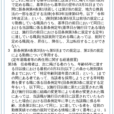
びこれに相当する基準日以後に設置された職その他の規則
で定める職に、基準日から基準日の翌年の3月31日までの
間に新条例第4条第1項若しくは第2項の規定、地方公務員
法の一部を改正する法律
(令和3年法律第63号。以下「令和
3年改正法」という。)
附則第3条第5項又は前項の規定によ
り勤務している職員のうち、基準日の前日において同日に
おける当該職に係る新条例定年
(基準日が施行日である場合
には、施行日の前日における旧条例第3条に規定する定年)
に達している職員
(当該規則で定める職にあっては、規則で
定める職員)
を、昇任し、降任し、又は転任することができ
ない。
3
新条例第4条第3項から第5項までの規定は、第1項の規定
による勤務について準用する。
(定年退職者等の再任用に関する経過措置)
第3条
任命権者は、次に掲げる者のうち、年齢65年に達す
る日以後における最初の3月31日
(以下この条から附則第6
条までにおいて「特定年齢到達年度の末日」という。)
まで
の間にある者であって、当該者を採用しようとする常時勤
務を要する職に係る旧条例定年
(旧条例第3条に規定する定
年をいう。以下同じ。)
(施行日以後に新たに設置された職
及び施行日以後に組織の変更等により名称が変更された職
にあっては、当該職が施行日の前日に設置されていたもの
とした場合における旧条例定年に準じた当該職に係る年
齢。次条第1項において同じ。)
に達している者を、従前の
勤務実績その他の規則で定める情報に基づく選考により、1