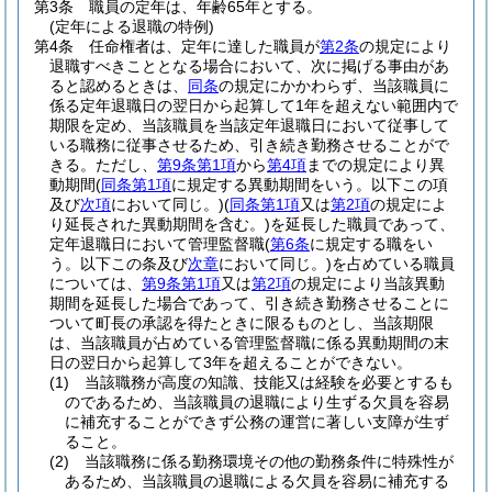
第3条
職員の定年は、年齢65年とする。
(定年による退職の特例)
第4条
任命権者は、定年に達した職員が
第2条
の規定により
退職すべきこととなる場合において、次に掲げる事由があ
ると認めるときは、
同条
の規定にかかわらず、当該職員に
係る定年退職日の翌日から起算して1年を超えない範囲内で
期限を定め、当該職員を当該定年退職日において従事して
いる職務に従事させるため、引き続き勤務させることがで
きる。
ただし、
第9条第1項
から
第4項
までの規定により異
動期間
(
同条第1項
に規定する異動期間をいう。以下この項
及び
次項
において同じ。)
(
同条第1項
又は
第2項
の規定によ
り延長された異動期間を含む。)
を延長した職員であって、
定年退職日において管理監督職
(
第6条
に規定する職をい
う。以下この条及び
次章
において同じ。)
を占めている職員
については、
第9条第1項
又は
第2項
の規定により当該異動
期間を延長した場合であって、引き続き勤務させることに
ついて町長の承認を得たときに限るものとし、当該期限
は、当該職員が占めている管理監督職に係る異動期間の末
日の翌日から起算して3年を超えることができない。
(1)
当該職務が高度の知識、技能又は経験を必要とするも
のであるため、当該職員の退職により生ずる欠員を容易
に補充することができず公務の運営に著しい支障が生ず
ること。
(2)
当該職務に係る勤務環境その他の勤務条件に特殊性が
あるため、当該職員の退職による欠員を容易に補充する