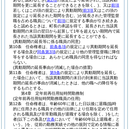
あると認めるとき
(
第2項
の規定により延長された当該異動
期間を更に延長することができるときを除く。)
、又は
前項
若しくはこの項の規定により異動期間
(
前3項
又はこの項の
規定により延長された期間を含む。)
が延長された管理監督
職を占める職員について
前項
に規定する事由が引き続きあ
ると認めるときは、町長の承認を得て、延長された当該異
動期間の末日の翌日から起算して1年を超えない期間内で延
長された当該異動期間を更に延長することができる。
(異動期間の延長等に係る職員の同意)
第10条
任命権者は、
前条各項
の規定により異動期間を延長
する場合及び
同条第3項
の規定により他の管理監督職に降任
等をする場合には、あらかじめ職員の同意を得なければな
らない。
(異動期間の延長事由が消滅した場合の措置)
第11条
任命権者は、
第9条
の規定により異動期間を延長し
た場合において、当該異動期間の末日の到来前に当該異動
期間の延長の事由が消滅したときは、他の職への降任等を
するものとする。
第4章
定年前再任用短時間勤務制
(定年前再任用短時間勤務職員の任用)
第12条
任命権者は、年齢60年に達した日以後に退職
(臨時
的に任用される職員その他の法律により任期を定めて任用
される職員及び非常勤職員が退職する場合を除く。)
をした
者
(以下この条及び
次条
において「年齢60年以上退職者」と
いう。)
を、従前の勤務実績その他の規則で定める情報に基