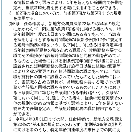
る情報に基づく選考により、1年を超えない範囲内で任期を
定め、当該常時勤務を要する職に採用することができる。
3
前2項の場合においては、前条第3項から第5項までの規定
を準用する。
第5条
任命権者は、新地方公務員法第22条の4第4項の規定
にかかわらず、附則第3条第1項各号に掲げる者のうち、特
定年齢到達年度の末日までの間にある者であって、当該者
を採用しようとする短時間勤務の職
(新条例第12条に規定す
る短時間勤務の職をいう。以下同じ。)
に係る旧条例定年相
当年齢
(短時間勤務の職を占める職員が、常時勤務を要する
職でその職務が当該短時間勤務の職と同種の職を占めてい
るものとした場合における旧条例定年
(施行日以後に新たに
設置された短時間勤務の職及び施行日以後に組織の変更等
により名称が変更された短時間勤務の職にあっては、当該
職が施行日の前日に設置されていたものとした場合におい
て、当該職を占める職員が、常時勤務を要する職でその職
務が当該職と同種の職を占めているものとしたときにおけ
る旧条例定年に準じた当該職に係る年齢)
をいう。次条第1
項において同じ。)
に達している者を、従前の勤務実績その
他の規則で定める情報に基づく選考により、1年を超えない
範囲内で任期を定め、当該短時間勤務の職に採用すること
ができる。
2
令和14年3月31日までの間、任命権者は、新地方公務員法
第22条の4第4項の規定にかかわらず、附則第3条第2項各号
に掲げる者のうち、特定年齢到達年度の末日までの間にあ