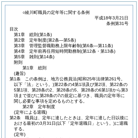
○綾川町職員の定年等に関する条例
平成18年3月21日
条例第31号
目次
第1章
総則
(第1条)
第2章
定年制度
(第2条―第5条)
第3章
管理監督職勤務上限年齢制
(第6条―第11条)
第4章
定年前再任用短時間勤務制
(第12条・第13条)
第5章
雑則
(第14条)
附則
第1章
総則
(趣旨)
第1条
この条例は、地方公務員法
(昭和25年法律第261号。
以下「法」という。)
第22条の4第1項及び第2項、第22条の
5第1項、第28条の2、第28条の5、第28条の6第1項から第3
項まで並びに第28条の7の規定に基づき、職員の定年等に
関し必要な事項を定めるものとする。
第2章
定年制度
(定年による退職)
第2条
職員は、定年に達したときは、定年に達した日以後に
おける最初の3月31日
(以下「定年退職日」という。)
に退職
する。
(定年)