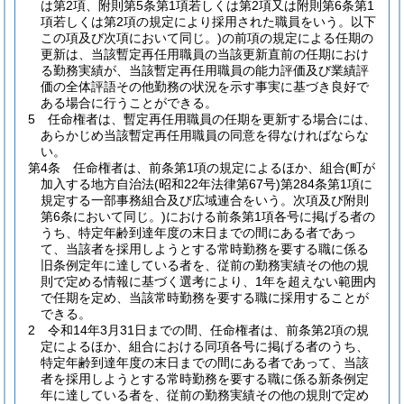
は第2項、附則第5条第1項若しくは第2項又は附則第6条第1
項若しくは第2項の規定により採用された職員をいう。以下
この項及び次項において同じ。)
の前項の規定による任期の
更新は、当該暫定再任用職員の当該更新直前の任期におけ
る勤務実績が、当該暫定再任用職員の能力評価及び業績評
価の全体評語その他勤務の状況を示す事実に基づき良好で
ある場合に行うことができる。
5
任命権者は、暫定再任用職員の任期を更新する場合には、
あらかじめ当該暫定再任用職員の同意を得なければならな
い。
第4条
任命権者は、前条第1項の規定によるほか、組合
(町が
加入する地方自治法
(昭和22年法律第67号)
第284条第1項に
規定する一部事務組合及び広域連合をいう。次項及び附則
第6条において同じ。)
における前条第1項各号に掲げる者の
うち、特定年齢到達年度の末日までの間にある者であっ
て、当該者を採用しようとする常時勤務を要する職に係る
旧条例定年に達している者を、従前の勤務実績その他の規
則で定める情報に基づく選考により、1年を超えない範囲内
で任期を定め、当該常時勤務を要する職に採用することが
できる。
2
令和14年3月31日までの間、任命権者は、前条第2項の規
定によるほか、組合における同項各号に掲げる者のうち、
特定年齢到達年度の末日までの間にある者であって、当該
者を採用しようとする常時勤務を要する職に係る新条例定
年に達している者を、従前の勤務実績その他の規則で定め