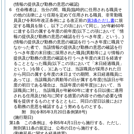
(情報の提供及び勤務の意思の確認)
6
任命権者は、当分の間、職員
(臨時的に任用される職員そ
の他の法律により任期を定めて任用される職員、非常勤職
員及び令和5年改正条例による改正前の
第3条ただし書
に規
定する職員を除く。以下この項において同じ。)
が年齢60年
に達する日の属する年度の前年度
(以下この項において「情
報の提供及び勤務の意思の確認を行うべき年度」という。)
(情報の提供及び勤務の意思の確認を行うべき年度に職員で
なかった者で、当該情報の提供及び勤務の意思の確認を行
うべき年度の末日後に採用された職員
(異動等により情報の
提供及び勤務の意思の確認を行うべき年度の末日を経過す
ることとなった職員
(以下この項において「末日経過職員」
という。)
を除く。)
にあっては、当該職員が採用された日
から同日の属する年度の末日までの期間、末日経過職員に
あっては、当該職員の異動等の日が属する年度
(当該日が年
度の初日である場合は、当該年度の前年度)
)
において、当
該職員に対し、当該職員が年齢60年に達する日以後に適用
される任用及び給与に関する措置の内容その他の必要な情
報を提供するものとするとともに、同日の翌日以後におけ
る勤務の意思を確認するよう努めるものとする。
附
則
(令和5年3月20日
条例第8号)
(施行期日)
第1条
この条例は、令和5年4月1日から施行する。
ただし、
附則第11条の規定は、公布の日から施行する。
(勤務延長に関する経過措置)