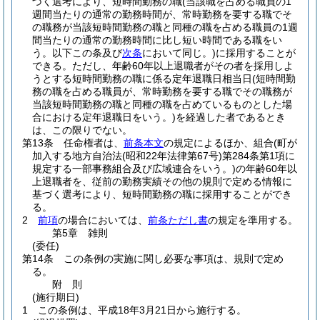
づく選考により、短時間勤務の職
(当該職を占める職員の1
週間当たりの通常の勤務時間が、常時勤務を要する職でそ
の職務が当該短時間勤務の職と同種の職を占める職員の1週
間当たりの通常の勤務時間に比し短い時間である職をい
う。以下この条及び
次条
において同じ。)
に採用することが
できる。
ただし、年齢60年以上退職者がその者を採用しよ
うとする短時間勤務の職に係る定年退職日相当日
(短時間勤
務の職を占める職員が、常時勤務を要する職でその職務が
当該短時間勤務の職と同種の職を占めているものとした場
合における定年退職日をいう。)
を経過した者であるとき
は、この限りでない。
第13条
任命権者は、
前条本文
の規定によるほか、組合
(町が
加入する地方自治法
(昭和22年法律第67号)
第284条第1項に
規定する一部事務組合及び広域連合をいう。)
の年齢60年以
上退職者を、従前の勤務実績その他の規則で定める情報に
基づく選考により、短時間勤務の職に採用することができ
る。
2
前項
の場合においては、
前条ただし書
の規定を準用する。
第5章
雑則
(委任)
第14条
この条例の実施に関し必要な事項は、規則で定め
る。
附
則
(施行期日)
1
この条例は、平成18年3月21日から施行する。