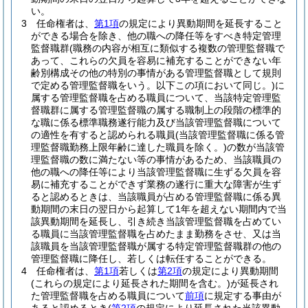
い。
3
任命権者は、
第1項
の規定により異動期間を延長すること
ができる場合を除き、他の職への降任等をすべき特定管理
監督職群
(職務の内容が相互に類似する複数の管理監督職で
あって、これらの欠員を容易に補充することができない年
齢別構成その他の特別の事情がある管理監督職として規則
で定める管理監督職をいう。以下この項において同じ。)
に
属する管理監督職を占める職員について、当該特定管理監
督職群に属する管理監督職の属する職制上の段階の標準的
な職に係る標準職務遂行能力及び当該管理監督職について
の適性を有すると認められる職員
(当該管理監督職に係る管
理監督職勤務上限年齢に達した職員を除く。)
の数が当該管
理監督職の数に満たない等の事情があるため、当該職員の
他の職への降任等により当該管理監督職に生ずる欠員を容
易に補充することができず業務の遂行に重大な障害が生ず
ると認めるときは、当該職員が占める管理監督職に係る異
動期間の末日の翌日から起算して1年を超えない期間内で当
該異動期間を延長し、引き続き当該管理監督職を占めてい
る職員に当該管理監督職を占めたまま勤務をさせ、又は当
該職員を当該管理監督職が属する特定管理監督職群の他の
管理監督職に降任し、若しくは転任することができる。
4
任命権者は、
第1項
若しくは
第2項
の規定により異動期間
(これらの規定により延長された期間を含む。)
が延長され
た管理監督職を占める職員について
前項
に規定する事由が