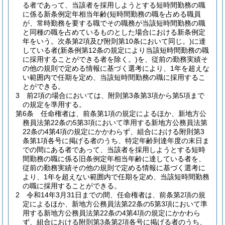
る者であって、当該者を採用しようとする短時間勤務の職
に係る新条例定年相当年齢
(短時間勤務の職を占める職員
が、常時勤務を要する職でその職務が当該短時間勤務の職
と同種の職を占めているものとした場合における新条例定
年をいう。次条第2項及び附則第10条において同じ。)
に達
している者
(新条例第12条の規定により当該短時間勤務の職
に採用することができる者を除く。)
を、従前の勤務実績そ
の他の規則で定める情報に基づく選考により、1年を超えな
い範囲内で任期を定め、当該短時間勤務の職に採用するこ
とができる。
3
前2項の場合においては、附則第3条第3項から第5項まで
の規定を準用する。
第6条
任命権者は、前条第1項の規定によるほか、新地方公
務員法第22条の5第3項において準用する新地方公務員法第
22条の4第4項の規定にかかわらず、組合における附則第3
条第1項各号に掲げる者のうち、特定年齢到達年度の末日ま
での間にある者であって、当該者を採用しようとする短時
間勤務の職に係る旧条例定年相当年齢に達している者を、
従前の勤務実績その他の規則で定める情報に基づく選考に
より、1年を超えない範囲内で任期を定め、当該短時間勤務
の職に採用することができる。
2
令和14年3月31日までの間、任命権者は、前条第2項の規
定によるほか、新地方公務員法第22条の5第3項において準
用する新地方公務員法第22条の4第4項の規定にかかわら
ず、組合における附則第3条第2項各号に掲げる者のうち、