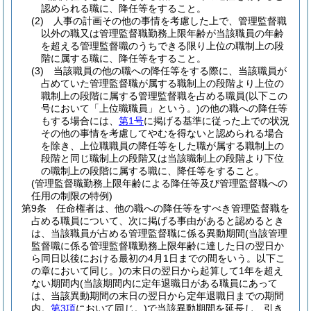
認められる職に、降任等をすること。
(2)
人事の計画その他の事情を考慮した上で、管理監督職
以外の職又は管理監督職勤務上限年齢が当該職員の年齢
を超える管理監督職のうちできる限り上位の職制上の段
階に属する職に、降任等をすること。
(3)
当該職員の他の職への降任等をする際に、当該職員が
占めていた管理監督職が属する職制上の段階より上位の
職制上の段階に属する管理監督職を占める職員
(以下この
号において「上位職職員」という。)
の他の職への降任等
もする場合には、
第1号
に掲げる基準に従った上での状況
その他の事情を考慮してやむを得ないと認められる場合
を除き、上位職職員の降任等をした職が属する職制上の
段階と同じ職制上の段階又は当該職制上の段階より下位
の職制上の段階に属する職に、降任等をすること。
(管理監督職勤務上限年齢による降任等及び管理監督職への
任用の制限の特例)
第9条
任命権者は、他の職への降任等をすべき管理監督職を
占める職員について、次に掲げる事由があると認めるとき
は、当該職員が占める管理監督職に係る異動期間
(当該管理
監督職に係る管理監督職勤務上限年齢に達した日の翌日か
ら同日以後における最初の4月1日までの間をいう。以下こ
の章において同じ。)
の末日の翌日から起算して1年を超え
ない期間内
(当該期間内に定年退職日がある職員にあって
は、当該異動期間の末日の翌日から定年退職日までの期間
内。
第3項
において同じ。)
で当該異動期間を延長し、引き