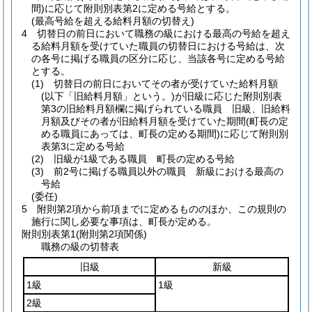
間)
に応じて附則別表第2に定める号給とする。
(最高号給を超える給料月額の切替え)
4
切替日の前日において職務の級における最高の号給を超え
る給料月額を受けていた職員の切替日における号給は、次
の各号に掲げる職員の区分に応じ、当該各号に定める号給
とする。
(1)
切替日の前日においてその者が受けていた給料月額
(以下「旧給料月額」という。)
が旧級に応じた附則別表
第3の旧給料月額欄に掲げられている職員 旧級、旧給料
月額及びその者が旧給料月額を受けていた期間
(町長の定
める職員にあっては、町長の定める期間)
に応じて附則別
表第3に定める号給
(2)
旧級が1級である職員 町長の定める号給
(3)
前2号に掲げる職員以外の職員 新級における最高の
号給
(委任)
5
附則第2項から前項までに定めるもののほか、この規則の
施行に関し必要な事項は、町長が定める。
附則別表第1
(附則第2項関係)
職務の級の切替表
旧級
新級
1級
1級
2級