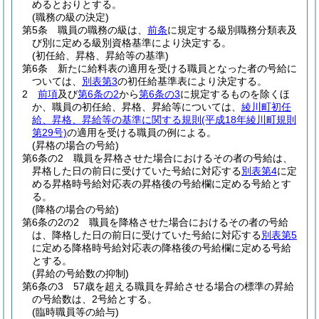
めるとおりとする。
(職務の級の決定)
第5条
職員の職務の級は、
前条
に規定する級別職務分類表及
び別に定める級別資格基準により決定する。
(初任給、昇格、昇給等の基準)
第6条
新たに給料表の適用を受ける職員となった者の号給に
ついては、
別表第3
の初任給基準表により決定する。
2
前項
及び
第6条の2
から
第6条の3
に規定するものを除くほ
か、職員の初任給、昇格、昇給等については、
綾川町初任
給、昇格、昇給等の基準に関する規則
(平成18年綾川町規則
第29号)
の適用を受ける職員の例による。
(昇格の場合の号給)
第6条の2
職員を昇格させた場合におけるその者の号給は、
昇格した日の前日に受けていた号給に対応する
別表第4
に定
める昇格時号給対応表の昇格後の号給欄に定める号給とす
る。
(降格の場合の号給)
第6条の2の2
職員を降格させた場合におけるその者の号給
は、降格した日の前日に受けていた号給に対応する
別表第5
に定める降格時号給対応表の降格後の号給欄に定める号給
とする。
(昇給の号給数の抑制)
第6条の3
57歳を超える職員を昇給させる場合の標準の昇給
の号給数は、2号給とする。
(臨時職員等の給与)