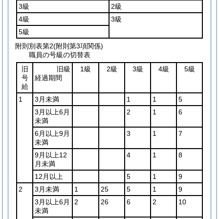
3級
2級
4級
3級
5級
附則別表第2
(附則第3項関係)
職員の号級の切替表
旧
旧級
1級
2級
3級
4級
5級
号
経過期間
給
1
3月未満
1
1
5
3月以上6月
2
1
6
未満
6月以上9月
3
1
7
未満
9月以上12
4
1
8
月未満
12月以上
5
1
9
2
3月未満
1
25
5
1
9
3月以上6月
2
26
6
2
10
未満