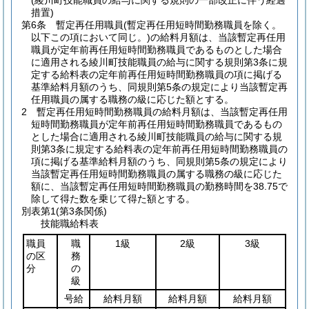
(綾川町技能職員の給与に関する規則の一部改正に伴う経過
措置)
第6条
暫定再任用職員
(暫定再任用短時間勤務職員を除く。
以下この項において同じ。)
の給料月額は、当該暫定再任用
職員が定年前再任用短時間勤務職員であるものとした場合
に適用される綾川町技能職員の給与に関する規則第3条に規
定する給料表の定年前再任用短時間勤務職員の項に掲げる
基準給料月額のうち、同規則第5条の規定により当該暫定再
任用職員の属する職務の級に応じた額とする。
2
暫定再任用短時間勤務職員の給料月額は、当該暫定再任用
短時間勤務職員が定年前再任用短時間勤務職員であるもの
とした場合に適用される綾川町技能職員の給与に関する規
則第3条に規定する給料表の定年前再任用短時間勤務職員の
項に掲げる基準給料月額のうち、同規則第5条の規定により
当該暫定再任用短時間勤務職員の属する職務の級に応じた
額に、当該暫定再任用短時間勤務職員の勤務時間を38.75で
除して得た数を乗じて得た額とする。
別表第1
(第3条関係)
技能職給料表
職員
職
1級
2級
3級
の区
務
分
の
級
号給
給料月額
給料月額
給料月額