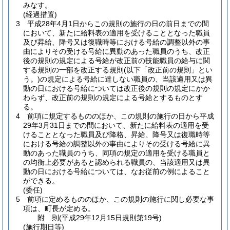
みなす。
(経過措置)
3
平成28年4月1日からこの規則の施行の日の前日までの間
において、新たに給料表の適用を受けることとなった職員
及び昇給、降号又は復職時等における号給の調整以外の事
由によりその受ける号給に異動のあった職員のうち、改正
後の規則の規定による号給が改正前の技能職員の給与に関
する規則の一部を改正する規則
(以下「改正前の規則」とい
う。)
の規定による号給に達しない職員の、当該適用又は異
動の日における号給については改正後の規則の規定にかか
わらず、改正前の規則の規定による号給とするものとす
る。
4
前項に規定するもののほか、この規則の施行の日から平成
29年3月31日までの間において、新たに給料表の適用を受
けることとなった職員及び降格、昇給、降号又は復職時等
における号給の調整以外の事由によりその受ける号給に異
動のあった職員のうち、同項の規定の適用を受ける職員と
の均衡上必要があると認められる職員の、当該適用又は異
動の日における号給については、なお従前の例によること
ができる。
(委任)
5
前項に定めるもののほか、この規則の施行に関し必要な事
項は、町長が定める。
附
則
(平成29年12月15日
規則第19号)
(施行期日等)