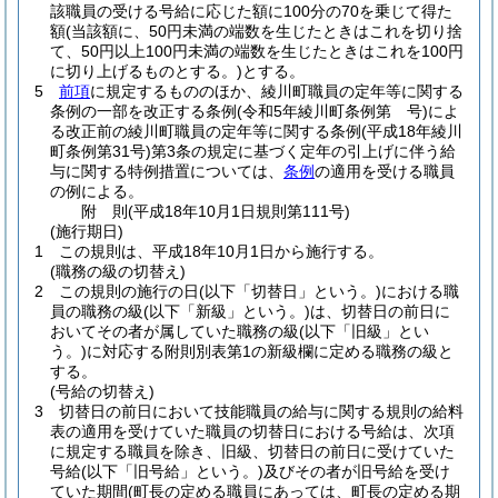
該職員の受ける号給に応じた額に100分の70を乗じて得た
額
(当該額に、50円未満の端数を生じたときはこれを切り捨
て、50円以上100円未満の端数を生じたときはこれを100円
に切り上げるものとする。)
とする。
5
前項
に規定するもののほか、綾川町職員の定年等に関する
条例の一部を改正する条例
(令和5年綾川町条例第 号)
によ
る改正前の綾川町職員の定年等に関する条例
(平成18年綾川
町条例第31号)
第3条の規定に基づく定年の引上げに伴う給
与に関する特例措置については、
条例
の適用を受ける職員
の例による。
附
則
(平成18年10月1日
規則第111号)
(施行期日)
1
この規則は、平成18年10月1日から施行する。
(職務の級の切替え)
2
この規則の施行の日
(以下「切替日」という。)
における職
員の職務の級
(以下「新級」という。)
は、切替日の前日に
おいてその者が属していた職務の級
(以下「旧級」とい
う。)
に対応する附則別表第1の新級欄に定める職務の級と
する。
(号給の切替え)
3
切替日の前日において技能職員の給与に関する規則の給料
表の適用を受けていた職員の切替日における号給は、次項
に規定する職員を除き、旧級、切替日の前日に受けていた
号給
(以下「旧号給」という。)
及びその者が旧号給を受け
ていた期間
(町長の定める職員にあっては、町長の定める期