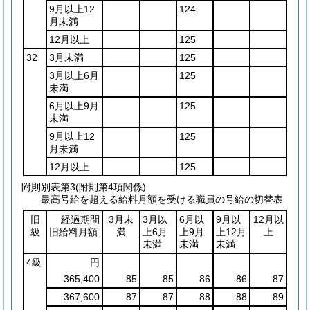
9月以上12
124
月未満
12月以上
125
32
3月未満
125
3月以上6月
125
未満
6月以上9月
125
未満
9月以上12
125
月未満
12月以上
125
附則別表第3
(附則第4項関係)
最高号給を超える給料月額を受ける職員の号給の切替表
旧
経過期間
3月未
3月以
6月以
9月以
12月以
級
旧給料月額
満
上6月
上9月
上12月
上
未満
未満
未満
4級
円
365,400
85
85
86
86
87
367,600
87
87
88
88
89