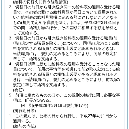
(給料の切替えに伴う経過措置)
2
切替日の前日から引き続き同一の給料表の適用を受ける職
員で、その者の受ける給料月額が同日において適用されて
いた給料表の給料月額欄に定める額に達しないこととなる
もの
(規則で定める職員を除く。)
には、平成30年3月31日ま
での間、給料月額のほか、その差額に相当する額を給料と
して支給する。
3
切替日の前日から引き続き給料表の適用を受ける職員
(前
項の規定する職員を除く。)
について、同項の規定による給
料を支給される職員との権衡上必要と認められるときは、
当該職員には、規則の定めるところにより、同項の規定に
準じて、給料を支給する。
4
切替日以降に新たに給料表の適用を受けることとなった職
員について、任用の事情等を考慮して前2項の規定による給
料を支給される職員との権衡上必要があると認められると
きは、当該職員には、規則の定めるところにより、前2項の
規定に準じて給料を支給する。
(委任)
5
前項に定めるもののほか、この規則の施行に関し必要な事
項は、町長が定める。
附
則
(平成28年3月18日
規則第17号)
(施行期日等)
1
この規則は、公布の日から施行し、平成27年4月1日から
適用する。
(給与の内払)