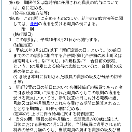
第7条
期限付又は臨時的に任用された職員の給与について
は、別に定める。
(給与の支給方法等)
第8条
この規則に定めるもののほか、給与の支給方法等に関
しては、
条例
の適用を受ける職員の例による。
附
則
(施行期日)
1
この規則は、平成18年3月21日から施行する。
(経過措置)
2
平成18年3月21日
(以下「新町設置の日」という。)
の前日
までのこの規則に相当する合併関係町
(合併前の綾上町又は
綾南町をいう。以下同じ。)
の規程
(以下「合併前の規程」
という。)
の規定による給与の支給については、合併前の規
程の例による。
(引き続き本町に採用された職員の職務の級及び号給の切替
え等)
3
新町設置の日の前日において合併関係町の職員であった者
で引き続き本町に採用された職員のうちこの規則の適用を
受ける職員については、新町設置の日における職務の級、
号給又は給料月額及びこれらを受ける期間に通算されるこ
ととなる期間は、町長が別に定める。
(定年の引上げに伴う給与に関する特例措置)
4
当分の間、職員の給料月額は、当該職員が60歳に達した
日後における最初の4月1日以後、当該職員に適用される給
料表の給料月額のうち、当該職員の属する職務の級及び当