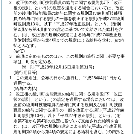
2
改正後の綾川町技能職員の給与に関する規則
(以下「改正
後の規則」という)
の規定を適用する場合においては、改正
前の綾川町技能職員の給与に関する規則及び綾川町技能職
員の給与に関する規則の一部を改正する規則
(平成27年綾川
町規則第13号。以下「平成27年改正規則」という。)
附則
第2項から第4項までの規定に基づいて支給された給料を含
む。
)は、改正後の規則の規定による給与
(平成27年改正規
則附則第2項から第4項までの規定による給料を含む。)
の内
払とみなす。
(委任)
3
前項に定めるもののほか、この規則の施行に関し必要な事
項は、町長が定める。
附
則
(平成28年12月16日
規則第31号)
(施行期日等)
1
この規則は、公布の日から施行し、平成28年4月1日から
適用する。
(給与の内払)
2
改正後の綾川町技能職員の給与に関する規則
(以下「改正
後の規則」という。)
の規定を適用する場合においては、改
正前の綾川町技能職員の給与に関する規則及び綾川町技能
職員の給与に関する規則の一部を改正する規則
(平成27年綾
川町規則第13号。以下「平成27年改正規則」という。)
附
則第2項から第4項の規定に基づいて支給された給料を含
む。)は、改正後の規則の規定による給与
(平成27年改正規
則附則第2項から第4項の規定による給料を含む。)
の内払と