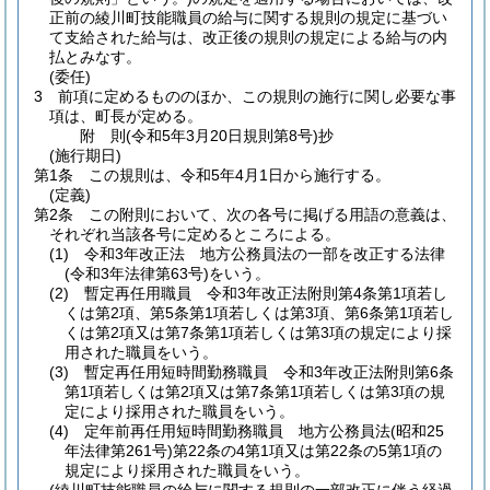
正前の綾川町技能職員の給与に関する規則の規定に基づい
て支給された給与は、改正後の規則の規定による給与の内
払とみなす。
(委任)
3
前項に定めるもののほか、この規則の施行に関し必要な事
項は、町長が定める。
附
則
(令和5年3月20日
規則第8号)
抄
(施行期日)
第1条
この規則は、令和5年4月1日から施行する。
(定義)
第2条
この附則において、次の各号に掲げる用語の意義は、
それぞれ当該各号に定めるところによる。
(1)
令和3年改正法 地方公務員法の一部を改正する法律
(令和3年法律第63号)
をいう。
(2)
暫定再任用職員 令和3年改正法附則第4条第1項若し
くは第2項、第5条第1項若しくは第3項、第6条第1項若し
くは第2項又は第7条第1項若しくは第3項の規定により採
用された職員をいう。
(3)
暫定再任用短時間勤務職員 令和3年改正法附則第6条
第1項若しくは第2項又は第7条第1項若しくは第3項の規
定により採用された職員をいう。
(4)
定年前再任用短時間勤務職員 地方公務員法
(昭和25
年法律第261号)
第22条の4第1項又は第22条の5第1項の
規定により採用された職員をいう。