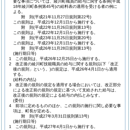
要な事項については、綾川町職員の給与に関する条例
(平成
18年綾川町条例第45号)
の給料表の適用を受ける者の例に
よる。
附
則
(平成21年11月27日
規則第22号)
この規則は、平成21年12月1日から施行する。
附
則
(平成22年11月26日
規則第13号)
この規則は、平成22年12月1日から施行する。
附
則
(平成23年11月25日
規則第20号)
この規則は、平成23年12月1日から施行する。
附
則
(平成26年11月28日
規則第13号)
(施行期日等)
1
この規則は、平成26年12月25日から施行する。
2
改正後の綾川町技能職員の給与に関する規則
(以下「改正
後の規則」という。)
の規定は、平成26年4月1日から適用
する。
(給料の内払)
3
改正後の規則の規定を適用する場合においては、改正部分
による改正前の規則の規定に基づいて支給された給与は、
改正後の規則の規定による給与の内払とみなす。
(委任)
4
前項に定めるもののほか、この規則の施行に関し必要な事
項は、町長が定める。
附
則
(平成27年3月31日
規則第13号)
(施行期日等)
1
この規則は、平成27年4月1日から施行する。