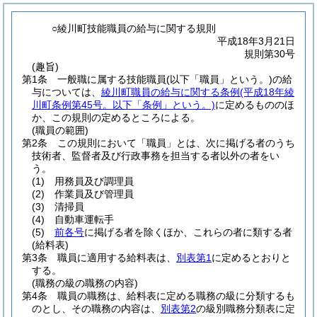
○綾川町技能職員の給与に関する規則
平成18年3月21日
規則第30号
(趣旨)
第1条
一般職に属する技能職員
(以下「職員」という。)
の給
与については、
綾川町職員の給与に関する条例
(平成18年綾
川町条例第45号。以下「条例」という。)
に定めるもののほ
か、この規則の定めるところによる。
(職員の範囲)
第2条
この規則において「職員」とは、次に掲げる者のうち
技術者、監督者及び行政事務を担当する者以外の者をい
う。
(1)
用務員及び調理員
(2)
作業員及び管理員
(3)
清掃員
(4)
自動車運転手
(5)
前各号
に掲げる者を除くほか、これらの者に類する者
(給料表)
第3条
職員に適用する給料表は、
別表第1
に定めるとおりと
する。
(職務の級の職務の内容)
第4条
職員の職務は、給料表に定める職務の級に分類するも
のとし、その職務の内容は、
別表第2
の級別職務分類表に定