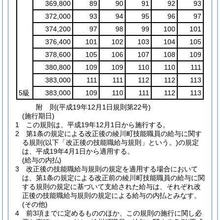
369,800
89
90
91
92
93
372,000
93
94
95
96
97
374,200
97
98
99
100
101
376,400
101
102
103
104
105
378,600
105
106
107
108
109
380,800
109
109
110
110
111
383,000
111
111
112
112
113
5級
383,000
109
110
111
112
113
附
則
(平成19年12月1日
規則第22号)
(施行期日)
1
この規則は、平成19年12月1日から施行する。
2
第1条の規定による改正後の綾川町技能職員の給与に関す
る規則
(以下「改正後の技能職給与規則」という。)
の規定
は、平成19年4月1日から適用する。
(給与の内払)
3
改正後の技能職給与規則の規定を適用する場合において
は、第1条の規定による改正前の綾川町技能職員の給与に関
する規則の規定に基づいて支給された給与は、それぞれ改
正後の技能職給与規則の規定による給与の内払とみなす。
(その他)
4
前3項までに定めるもののほか、この規則の施行に関し必