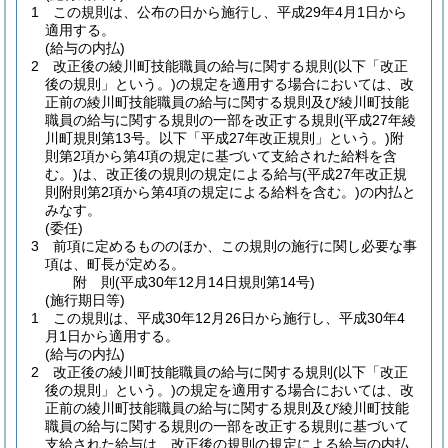
1
この規則は、公布の日から施行し、平成29年4月1日から
適用する。
(給与の内払)
2
改正後の綾川町技能職員の給与に関する規則
(以下「改正
後の規則」という。)
の規定を適用する場合においては、改
正前の綾川町技能職員の給与に関する規則及び綾川町技能
職員の給与に関する規則の一部を改正する規則
(平成27年綾
川町規則第13号。以下「平成27年改正規則」という。)
附
則第2項から第4項の規定に基づいて支給された給料を含
む。)は、改正後の規則の規定による給与
(平成27年改正規
則附則第2項から第4項の規定による給料を含む。)
の内払と
みなす。
(委任)
3
前項に定めるもののほか、この規則の施行に関し必要な事
項は、町長が定める。
附
則
(平成30年12月14日
規則第14号)
(施行期日等)
1
この規則は、平成30年12月26日から施行し、平成30年4
月1日から適用する。
(給与の内払)
2
改正後の綾川町技能職員の給与に関する規則
(以下「改正
後の規則」という。)
の規定を適用する場合においては、改
正前の綾川町技能職員の給与に関する規則及び綾川町技能
職員の給与に関する規則の一部を改正する規則に基づいて
支給された給与は、改正後の規則の規定による給与の内払