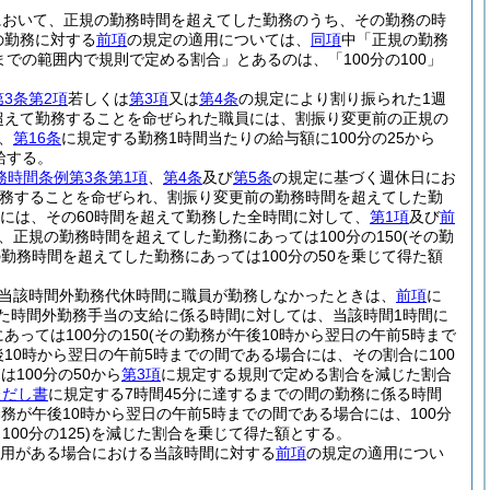
において、正規の勤務時間を超えてした勤務のうち、その勤務の時
の勤務に対する
前項
の規定の適用については、
同項
中「正規の勤務
0までの範囲内で規則で定める割合」とあるのは、「100分の100」
3条第2項
若しくは
第3項
又は
第4条
の規定により割り振られた1週
超えて勤務することを命ぜられた職員には、割振り変更前の正規の
、
第16条
に規定する勤務1時間当たりの給与額に100分の25から
給する。
務時間条例第3条第1項
、
第4条
及び
第5条
の規定に基づく週休日にお
務することを命ぜられ、割振り変更前の勤務時間を超えてした勤
員には、その60時間を超えて勤務した全時間に対して、
第1項
及び
前
、正規の勤務時間を超えてした勤務にあっては100分の150
(その勤
勤務時間を超えてした勤務にあっては100分の50を乗じて得た額
当該時間外勤務代休時間に職員が勤務しなかったときは、
前項
に
た時間外勤務手当の支給に係る時間に対しては、当該時間1時間に
っては100分の150
(その勤務が午後10時から翌日の午前5時まで
後10時から翌日の午前5時までの間である場合には、その割合に100
100分の50から
第3項
に規定する規則で定める割合を減じた割合
ただし書
に規定する7時間45分に達するまでの間の勤務に係る時間
勤務が午後10時から翌日の午前5時までの間である場合には、100分
0分の125)
を減じた割合を乗じて得た額とする。
用がある場合における当該時間に対する
前項
の規定の適用につい
。