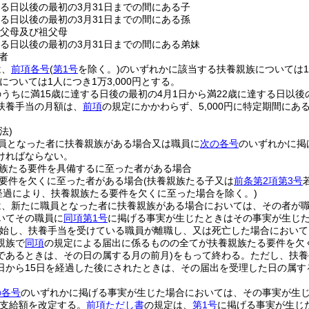
する日以後の最初の3月31日までの間にある子
する日以後の最初の3月31日までの間にある孫
の父母及び祖父母
する日以後の最初の3月31日までの間にある弟妹
者
は、
前項各号
(
第1号
を除く。)
のいずれかに該当する扶養親族については1人
については1人につき1万3,000円とする。
うちに満15歳に達する日後の最初の4月1日から満22歳に達する日以後
扶養手当の月額は、
前項
の規定にかかわらず、5,000円に特定期間に
。
法)
員となった者に扶養親族がある場合又は職員に
次の各号
のいずれかに掲
ければならない。
族たる要件を具備するに至った者がある場合
要件を欠くに至った者がある場合
(扶養親族たる子又は
前条第2項第3号
の経過により、扶養親族たる要件を欠くに至った場合を除く。)
は、新たに職員となった者に扶養親族がある場合においては、その者が
いてその職員に
同項第1号
に掲げる事実が生じたときはその事実が生じ
始し、扶養手当を受けている職員が離職し、又は死亡した場合において
親族で
同項
の規定による届出に係るものの全てが扶養親族たる要件を欠
であるときは、その日の属する月の前月)
をもって終わる。
ただし、扶養
日から15日を経過した後にされたときは、その届出を受理した日の属す
。
の各号
のいずれかに掲げる事実が生じた場合においては、その事実が生
支給額を改定する。
前項ただし書
の規定は、
第1号
に掲げる事実が生じ