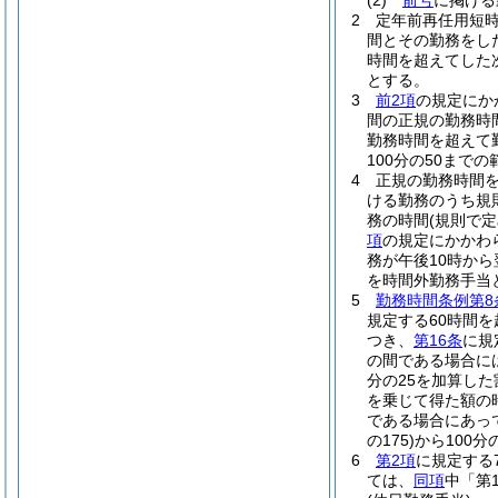
(2)
前号
に掲げる
2
定年前再任用短
間とその勤務をし
時間を超えてした次
とする。
3
前2項
の規定にか
間の正規の勤務時
勤務時間を超えて
100分の50ま
4
正規の勤務時間
ける勤務のうち規
務の時間
(規則で
項
の規定にかかわ
務が午後10時から
を時間外勤務手当
5
勤務時間条例第8
規定する60時間
つき、
第16条
に規
の間である場合には、
分の25を加算した
を乗じて得た額の
である場合にあっ
の175)
から100分の
6
第2項
に規定する
ては、
同項
中「第