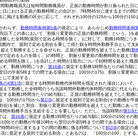
勤務以外の勤務
時間勤務職員又は短時間勤務職員が、正規の勤務時間が割り振られた日
た日における正規の勤務時間との合計が、7時間45分に達するまでの間
に掲げる勤務の区分に応じて、それぞれ100分の125から100分の15
かわらず、
勤務時間条例第5条
の規定により、あらかじめ
勤務時間条例第
間
(以下この条において「割振り変更前の正規の勤務時間」という。)
を
勤務した全時間
(規則で定める時間を除く。)
に対して、勤務1時間につき
での範囲内で、規則で定める割合を乗じて得た額を時間外勤務手当として支
を超えて勤務することを命ぜられ、正規の勤務時間を超えてした勤務
(
勤
則で定めるものを除く。)
の時間と、割振り変更前の勤務時間を超えて勤
定める時間を除く。)
を合計した時間が1箇月について60時間を超えた職
らず、勤務1時間につき、
第16条
に規定する勤務1時間当たりの給与額に
翌日の午前5時までの間である場合には、100分の175)
、割振り変更前の
として支給する。
条の4第1項
に規定する時間外勤務代休時間を指定された場合において、
を超えて勤務した全時間のうち当該時間外勤務代休時間の指定に代えられ
定する勤務1時間当たりの給与額に、正規の勤務時間を超えてした勤務にあ
100分の175)
から
第1項
に規定する規則で定める割合
(その勤務が午
割合)
を減じた割合、割振り変更前の勤務時間を超えてした勤務にあっては
時間外勤務手当を支給することを要しない。
ただし、当該時間が
第1項
ては、
第16条
に規定する勤務1時間当たりの給与額に100分の150
(その
100
(その勤務が午後10時から翌日の午前5時までの間である場合には、10
7時間45分に達するまでの間の勤務に係る時間について
前2項
の規定の適
1項に規定する規則で定める割合」とあるのは、「100分の100」とする