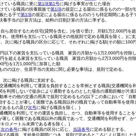
けている職員に更に
第1項第1号
に掲げる事実が生じた場合
けている職員の扶養親族で
第1項
の規定による届出に係るものの一部が
族たる子で
第1項
の規定による届出に係るもののうち特定期間にある子
扶養手当の計算方法は、給料の日割計算の方法に準ずる。
、自ら居住するため住宅
(貸間を含む。)
を借り受け、月額1万2,000円を
され、使用料を支払っている職員その他規則で定める職員を除く。)
に支
は、次に掲げる職員の区分に応じて、それぞれに掲げる額
(その額に10
00円以下の家賃を支払っている職員 家賃の月額から1万2,000円を控除
00円を超える家賃を支払っている職員 家賃の月額から2万3,000円を控
0円)
を1万1,000円に加算した額
もののほか、住居手当の支給に関し必要な事項は、規則で定める。
、次に掲げる職員に支給する。
交通機関を利用して運賃を負担することを常例とする職員
(交通機関を
関を利用しないで徒歩により通勤するものとした場合の通勤距離が片道
動車その他の交通の用具で規則で定めるもの
(以下この条において「自
勤することが著しく困難である職員以外の職員であって自動車等を使用
であるもの及び
次号
に掲げる職員を除く。)
通機関を利用してその運賃を負担し、かつ、自動車等を使用することを
が著しく困難である職員以外の職員であって、交通機関を利用せず、か
2キロメートル未満である者を除く。)
、
次の各号
に掲げる職員の区分に応じ、
当該各号
に定める額とする。
掲げる職員 支給単位期間につき、規則で定めるところにより算出した