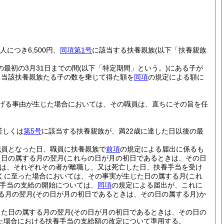
につき6,500円、
同項第1号
に該当する扶養親族
(以下「扶養親族
の最初の3月31日までの間
(以下「特定期間」という。)
にある子が
ある当該扶養親族たる子の数を乗じて得た額を
同項
の規定による額に
げる事由が生じた場合においては、その職員は、直ちにその旨を任
若しくは
第5号
に該当する扶養親族が、満22歳に達した日以後の最
職員となった日、職員に扶養親族で
前項
の規定による届出に係るも
た日の属する月の翌月
(これらの日が月の初日であるときは、その日
は、それぞれその者が離職し、又は死亡した日、扶養手当を受け
くに至った場合においては、その事実が生じた日の属する月
(これ
手当の支給の開始については、
同項
の規定による届出が、これに
る月の翌月
(その日が月の初日であるときは、その日の属する月)
か
じた日の属する月の翌月
(その日が月の初日であるときは、その日の
た場合における扶養手当の支給額の改定について準用する。