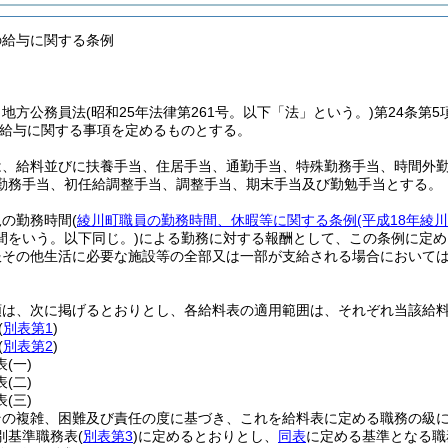
の給与に関する条例
、地方公務員法
(昭和25年法律第261号。以下「法」という。)
第24条第
給与に関する事項を定めるものとする。
は、給料並びに扶養手当、住居手当、通勤手当、特殊勤務手当、時間外
勤務手当、初任給調整手当、調整手当、期末手当及び勤勉手当とする。
規の勤務時間
(
綾川町職員の勤務時間、休暇等に関する条例
(平成18年綾
間をいう。以下同じ。)
による勤務に対する報酬として、この条例に定め
服その他生活に必要な施設等の全部又は一部が支給される場合において
類は、次に掲げるとおりとし、各給料表の適用範囲は、それぞれ当該給
(
別表第1
)
(
別表第2
)
表
(一)
表
(二)
表
(三)
その複雑、困難及び責任の度に基づき、これを給料表に定める職務の級
別基準職務表
(
別表第3
)
に定めるとおりとし、
同表
に定める基準となる職