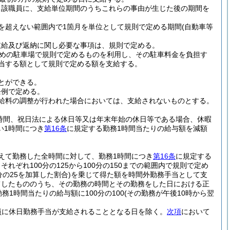
当該職員に、支給単位期間のうちこれらの事由が生じた後の期間を
を超えない範囲内で1箇月を単位として規則で定める期間
(自動車等
支給及び返納に関し必要な事項は、規則で定める。
めの駐車場で規則で定めるものを利用し、その駐車料金を負担す
相当する額として規則で定める額を支給する。
とができる。
条例で定める。
給料の調整が行われた場合においては、支給されないものとする。
時間、祝日法による休日等又は年末年始の休日等である場合、休暇
い1時間につき
第16条
に規定する勤務1時間当たりの給与額を減額
えて勤務した全時間に対して、勤務1時間につき
第16条
に規定する
ぞれ100分の125から100分の150までの範囲内で規則で定め
の25を加算した割合)
を乗じて得た額を時間外勤務手当として支
てしたもののうち、その勤務の時間とその勤務をした日における正
務1時間当たりの給与額に100分の100
(その勤務が午後10時から翌
員に休日勤務手当が支給されることとなる日を除く。
次項
において