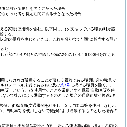
扶養親族たる要件を欠くに至った場合
でなかった者が特定期間にある子となった場合
超える家賃
(使用料を含む。以下同じ。)
を支払っている職員
(町が設
給する。
0円未満の端数を生じたときは、これを切り捨てた額)
に相当する額と
した額
除した額の2分の1
(その控除した額の2分の1が1万6,000円を超える
利用しなければ通勤することが著しく困難である職員以外の職員で
2キロメートル未満であるもの及び
第3号
に掲げる職員を除く。)
動車等」という。)
を使用することを常例とする職員
(自動車等を使
しないで徒歩により通勤するものとした場合の通勤距離が片道2キ
常例とする職員
(交通機関を利用し、又は自動車等を使用しなけれ
つ、自動車等を使用しないで徒歩により通勤するものとした場合の
当該職員の支給単位期間の通勤に要する運賃等の額に相当する額
(以