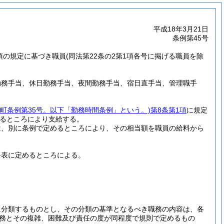
平成18年3月21日
条例第45号
5項の規定に基づき職員
(同法第22条の2第1項各号に掲げる職員を除
勤務手当、休日勤務手当、夜間勤務手当、宿日直手当、管理職手
川町条例第35号。以下「勤務時間条例」という。)
第8条第1項
に規定
るところにより支給する。
は、別に条例で定めるところにより、その相当額を職員の給料から
料表に定めるところによる。
に分類するものとし、その分類の基準となるべき職務の内容は、各
務とその複雑、困難及び責任の度が同程度で規則で定めるもの