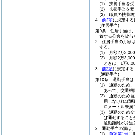
(1)
扶養手当を受
(2)
扶養手当を受
(3)
職員の扶養親
4
前2項
に規定する
(住居手当)
第9条
住居手当は
置する公舎を貸与
2
住居手当の月額
する。
(1)
月額2万3,0
(2)
月額2万3,0
ときは、1万6,00
3
前2項
に規定する
(通勤手当)
第10条
通勤手当は
(1)
通勤のため、
あって、交通機
(2)
通勤のため自
用しなければ通
ロメートル未満
(3)
通勤のため交
ば通勤すること
通勤距離が片道
2
通勤手当の額は
(1)
前項第1号
に