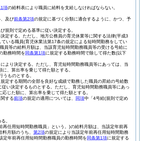
1項
の給料表により職員に給料を支給しなければならない。
い、及び
前条第2項
の規定に基づく分類に適合するように、かつ、予
及び規則で定める基準に従い決定する。
い決定する。
ただし、地方公務員の育児休業等に関する法律
(平成3
している職員
(育児休業法第17条の規定による短時間勤務をしてい
職員等の給料月額は、当該育児短時間勤務職員等の受ける号給に
の勤務時間を
同条第1項
に規定する勤務時間で除して得た数
(以下
ろにより決定する。
ただし、育児短時間勤務職員等にあっては、当
額に、算出率を乗じて得た額とする。
行うものとする。
に規定する期間の全部を良好な成績で勤務した職員の昇給の号給数
に従い決定するものとする。
ただし、育児短時間勤務職員等にあっ
に応じた額に、算出率を乗じて得た額とする。
に関する
前項
の規定の適用については、
同項
中「4号給
(規則で定め
める。
前再任用短時間勤務職員」という。)
の給料月額は、当該定年前再
給料月額のうち、
第2項
の規定により当該定年前再任用短時間勤務
該定年前再任用短時間勤務職員の勤務時間を
同条第1項
に規定する