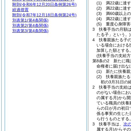
(1)
満22歳に達
附則
(令和6年12月20日条例第26号)
(2)
満22歳に達
経過措置
(3)
満60歳以上
附則
(令和7年12月18日条例第24号)
(4)
満22歳に達
別表第1
(第4条関係)
(5)
重度心身障害
別表第2
(第4条関係)
3
扶養手当の月額
別表第3
(第4条関係)
たる子」という。)
4
扶養親族たる子の
いる場合における
加算した額とする
(扶養手当の支給方
第8条の2
新たに職
命権者に届け出な
(1)
新たに扶養親
(2)
扶養親族たる
初の3月31日
2
扶養手当の支給
のがない場合にお
の属する月)
から開
ている職員の扶養
らの日が月の初日
係る事実の生じた
ら行うものとする
3
扶養手当は、
次
属する月)
からその