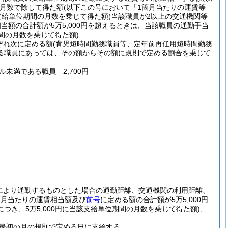
月数で除して得た額
(以下この号において「1箇月当たりの運賃等
円に支給単位期間の月数を乗じて得た額
(当該職員が2以上の交通機関等
額の合計額が5万5,000円を超えるときは、当該職員の通勤手当
間の月数を乗じて得た額)
ぞれ次に定める額
(育児短時間勤務職員等、定年前再任用短時間勤務
る職員にあっては、その額からその額に規則で定める割合を乗じて
ル未満である職員 2,700円
により通勤するものとした場合の通勤距離、交通機関の利用距離、
箇月当たりの運賃相当額及び
前号
に定める額の合計額が5万5,000円
き、5万5,000円に当該支給単位期間の月数を乗じて得た額)
、
最初の月の規則で定める日に支給する。