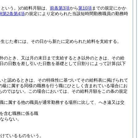
という。)
の給料月額は、
前条第3項
から
第10項
までの規定にかか
例第2条第4項
の規定により定められた当該短時間勤務職員の勤務時
を生じた者には、その日から新たに定められた給料を支給する。
以外のとき、又は月の末日まで支給するとき以外のときは、その給
日の日数を差し引いた日数を基礎として日割りによって計算
(以下
いと認めるときは、その特殊性に基づいてその給料表に掲げられて
の級に属する同様の職務を行う職にひとしく含まれている場合にお
ものではない。
この場合においては、その給料月額をこの条の規定
職に属する他の職員が通常勤務する場所に比して、へき遠又は交
を含む職務に係る職
はならない。
受けているものをいう。