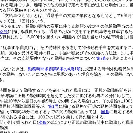
される職員につき、離職その他の規則で定める事由が生じた場合には、
める額を返納させるものとする。
、「支給単位期間」とは、通勤手当の支給の単位となる期間として6箇月
あっては、1箇月)
をいう。
るもののほか、通勤の実情の変更に伴う支給額の改定その他通勤手当の
第3号
に掲げる職員のうち、通勤のために使用する自動車等を駐車するた
る職員に対し、5,000円を超えない範囲内で1箇月当たりの駐車料金に
に従事する職員には、その特殊性を考慮して特殊勤務手当を支給するこ
種類、支給を受ける職員の範囲、手当の額及びその支給の方法は、別に
手当は、その支給要件となった勤務の特殊性について
第7条
の規定による
しないときは、
勤務時間条例第8条の4第1項
に規定する時間外勤務代休
その勤務しないことにつき特に承認のあった場合を除き、その勤務しな
る。
時間を超えて勤務することを命ぜられた職員には、正規の勤務時間を超
給与額に正規の勤務時間を超えてした次に掲げる勤務の区分に応じて、それ
が午後10時から翌日の午前5時までの間である場合には、その割合に100分
育児短時間勤務職員等が、
第1号
に掲げる勤務で正規の勤務時間を超え
合計が7時間45分に達するまでの間の勤務にあっては、
同条
に規定する勤
間である場合には、100分の125)
を乗じて得た額とする。
間が割り振られた日
(
次条
の規定により正規の勤務時間中に勤務した職
勤務