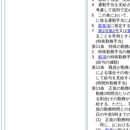
4
通勤手当を支給
考慮して規則で定
5
この条において
に係る通勤手当に
6
前各項
に規定す
7
第2項第2号
又は
ることを常例とす
(特殊勤務手当)
第11条
特殊の勤務
2
特殊勤務手当の
3
前項
の特殊勤務
(給与の減額)
第12条
職員が勤務
による場合その他
して給与を支給す
(時間外勤務手当)
第13条
正規の勤務
勤務1時間当たりの
る割合
(その勤務
給する。
ただし、
規の勤務時間との
日の午前5時までの
(1)
正規の勤務時
同じ。)
における