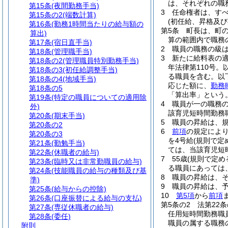
は、それぞれの職
第15条
(夜間勤務手当)
3
任命権者は、す
第15条の2
(端数計算)
(初任給、昇格及び
第16条
(勤務1時間当たりの給与額の
第5条
町長は、町
算出)
算の範囲内で職務
第17条
(宿日直手当)
2
職員の職務の級
第18条
(管理職手当)
3
新たに給料表の
第18条の2
(管理職員特別勤務手当)
年法律第110号。
第18条の3
(初任給調整手当)
る職員を含む。以
第18条の4
(地域手当)
応じた額に、
勤務
第18条の5
「算出率」という。
第19条
(特定の職員についての適用除
4
職員が一の職務
外)
該育児短時間勤務
第20条
(期末手当)
5
職員の昇給は、
第20条の2
6
前項
の規定によ
第20条の3
を4号給
(規則で定
第21条
(勤勉手当)
ては、当該育児短
第22条
(休職者の給与)
7
55歳
(規則で定め
第23条
(臨時又は非常勤職員の給与)
る職員にあっては、
第24条
(技能職員の給与の種類及び基
8
職員の昇給は、
準)
9
職員の昇給は、
第25条
(給与からの控除)
10
第5項
から
前項
第26条
(口座振替による給与の支払)
第5条の2
法第22
第27条
(専従休職者の給与)
任用短時間勤務職
第28条
(委任)
職員の属する職務
附則