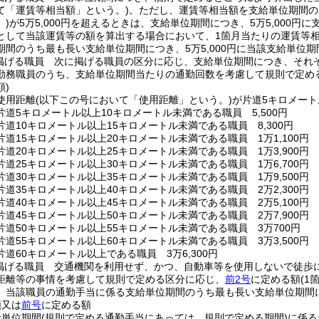
て「運賃等相当額」という。)
。
ただし、運賃等相当額を支給単位期間の
)
が5万5,000円を超えるときは、支給単位期間につき、5万5,000
として当該運賃等の額を算出する場合において、1箇月当たりの運賃等相当
期間のうち最も長い支給単位期間につき、5万5,000円に当該支給単位期
掲げる職員 次に掲げる職員の区分に応じ、支給単位期間につき、それ
勤務職員のうち、支給単位期間当たりの通勤回数を考慮して規則で定め
)
使用距離
(以下この号において「使用距離」という。)
が片道5キロメート
道5キロメートル以上10キロメートル未満である職員 5,500円
道10キロメートル以上15キロメートル未満である職員 8,300円
道15キロメートル以上20キロメートル未満である職員 1万1,100円
道20キロメートル以上25キロメートル未満である職員 1万3,900円
道25キロメートル以上30キロメートル未満である職員 1万6,700円
道30キロメートル以上35キロメートル未満である職員 1万9,500円
道35キロメートル以上40キロメートル未満である職員 2万2,300円
道40キロメートル以上45キロメートル未満である職員 2万5,100円
道45キロメートル以上50キロメートル未満である職員 2万7,900円
片道50キロメートル以上55キロメートル未満である職員 3万700円
道55キロメートル以上60キロメートル未満である職員 3万3,500円
道60キロメートル以上である職員 3万6,300円
掲げる職員 交通機関を利用せず、かつ、自動車等を使用しないで徒歩
距離等の事情を考慮して規則で定める区分に応じ、
前2号
に定める額
(1
、当該職員の通勤手当に係る支給単位期間のうち最も長い支給単位期間につ
額又は
前号
に定める額
給単位期間
(規則で定める通勤手当にあっては、規則で定める期間)
に係る