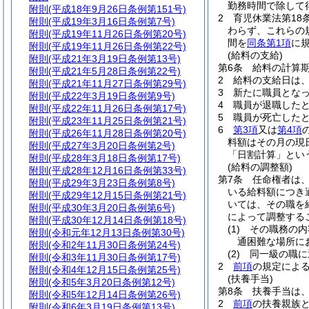
勤務時間で除して
附則
(平成18年9月26日条例第151号)
2
育児休業法第18
附則
(平成19年3月16日条例第7号)
わらず、これらの
附則
(平成19年11月26日条例第20号)
間を
同条第1項
に
附則
(平成19年11月26日条例第22号)
(給料の支給)
附則
(平成21年3月19日条例第13号)
第6条
給料の計算
附則
(平成21年5月28日条例第22号)
2
給料の支給日は
附則
(平成21年11月27日条例第29号)
3
新たに職員とな
附則
(平成22年3月19日条例第9号)
4
職員が退職した
附則
(平成22年11月26日条例第17号)
5
職員が死亡した
附則
(平成23年11月25日条例第21号)
6
第3項
又は
第4項
附則
(平成26年11月28日条例第20号)
料額はその月の現
附則
(平成27年3月20日条例第2号)
「日割計算」とい
附則
(平成28年3月18日条例第17号)
(給料の調整額)
附則
(平成28年12月16日条例第33号)
第7条
任命権者は
附則
(平成29年3月23日条例第8号)
いる給料額につき
附則
(平成29年12月15日条例第21号)
いては、その職を
附則
(平成30年3月20日条例第6号)
によって調整する
附則
(平成30年12月14日条例第18号)
(1)
その職務の内
附則
(令和元年12月13日条例第30号)
通困難な場所に
附則
(令和2年11月30日条例第24号)
(2)
同一級の職に
附則
(令和3年11月30日条例第17号)
2
前項
の規定による
附則
(令和4年12月15日条例第25号)
(扶養手当)
附則
(令和5年3月20日条例第12号)
第8条
扶養手当は
附則
(令和5年12月14日条例第26号)
2
前項
の扶養親族
附則
(令和6年3月19日条例第13号)