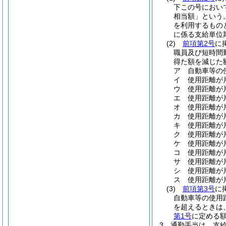
下この号におい
相当額」という。
を利用するもの
に係る支給単位
(2)
前項第2号
に
職員及び短時間
得た額を減じた額
ア
自動車等の
イ
使用距離が片
ウ
使用距離が片
エ
使用距離が片
オ
使用距離が片
カ
使用距離が片
キ
使用距離が片
ク
使用距離が片
ケ
使用距離が片
コ
使用距離が片
サ
使用距離が
シ
使用距離が片
ス
使用距離が片
(3)
前項第3号
に
自動車等の使用
を超えるときは
第1号
に定める
3
通勤手当は、支