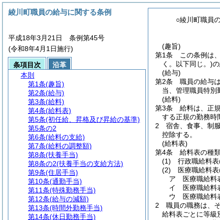
綾川町職員の給与に関する条例
○綾川町職員
平成18年3月21日 条例第45号
(趣旨)
(令和8年4月1日施行)
第1条
この条例は
く。以下同じ。)
の
条項目次
沿革
(給与)
本則
第2条
職員の給与
第1条
(趣旨)
当、管理職員特別
第2条
(給与)
(給料)
第3条
(給料)
第3条
給料は、正
第4条
(給料表)
する正規の勤務時
第5条
(初任給、昇格及び昇給の基準)
2
宿舎、食事、制
第5条の2
控除する。
第6条
(給料の支給)
(給料表)
第7条
(給料の調整額)
第4条
給料表の種
第8条
(扶養手当)
(1)
行政職給料表
第8条の2
(扶養手当の支給方法)
(2)
医療職給料表
第9条
(住居手当)
ア
医療職給料
第10条
(通勤手当)
イ
医療職給料
第11条
(特殊勤務手当)
ウ
医療職給料
第12条
(給与の減額)
2
職員の職務は、
第13条
(時間外勤務手当)
給料表ごとに等級
第14条
(休日勤務手当)