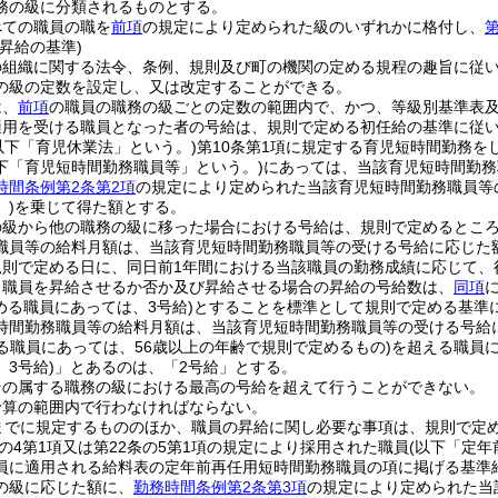
務の級に分類されるものとする。
べての職員の職を
前項
の規定により定められた級のいずれかに格付し、
第
昇給の基準)
の組織に関する法令、条例、規則及び町の機関の定める規程の趣旨に従
の級の定数を設定し、又は改定することができる。
は、
前項
の職員の職務の級ごとの定数の範囲内で、かつ、等級別基準表
適用を受ける職員となった者の号給は、規則で定める初任給の基準に従
以下「育児休業法」という。)
第10条第1項に規定する育児短時間勤務を
下「育児短時間勤務職員等」という。)
にあっては、当該育児短時間勤務
時間条例第2条第2項
の規定により定められた当該育児短時間勤務職員等
)
を乗じて得た額とする。
の級から他の職務の級に移った場合における号給は、規則で定めるとこ
職員等の給料月額は、当該育児短時間勤務職員等の受ける号給に応じた
規則で定める日に、同日前1年間における当該職員の勤務成績に応じて、
り職員を昇給させるか否か及び昇給させる場合の昇給の号給数は、
同項
める職員にあっては、3号給)
とすることを標準として規則で定める基準
時間勤務職員等の給料月額は、当該育児短時間勤務職員等の受ける号給
る職員にあっては、56歳以上の年齢で規則で定めるもの)
を超える職員
3号給)
」とあるのは、「2号給」とする。
その属する職務の級における最高の号給を超えて行うことができない。
予算の範囲内で行わなければならない。
までに規定するもののほか、職員の昇給に関し必要な事項は、規則で定
条の4第1項又は第22条の5第1項の規定により採用された職員
(以下「定年
員に適用される給料表の定年前再任用短時間勤務職員の項に掲げる基準
の級に応じた額に、
勤務時間条例第2条第3項
の規定により定められた当