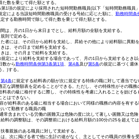
得た数を乗じて得た額とする。
条第1項の規定により採用された短時間勤務職員
(以下「短時間勤務職員」
規定による当該短時間勤務職員の受ける号給に応じた額に、
勤務時間条
規定する勤務時間で除して得た数を乗じて得た額とする。
期間は、月の1日から末日までとし、給料月額の全額を支給する。
、規則で定める。
った者には、その日から給料を支給し、昇給その他により給料額に異動
ときは、その日まで給料を支給する。
ときは、その月まで給料を支給する。
の規定により給料を支給する場合であって、月の1日から支給するとき
日数から
勤務時間条例第3条第1項
、
第4条
及び
第5条
の規定に基づく週休
う。)
する。
、
第4条
に規定する給料表の額が次に規定する特殊の職に対して適当でな
適正な調整額表を定めることができる。
ただし、その特殊性がその職務
給料表の級に格付するに際し、その特殊性を考慮に入れることを妨げる
ことはできない。
容が給料表のある級に相当する場合において同様の職務の内容を有する
おいて勤務する職員の職
通常含まれている労働の困難又は危険の度に比して著しい困難又は危険
給料の調整額は、その調整前における給料月額の100分の25を超えて
、扶養親族のある職員に対して支給する。
とは、次に掲げる者で他に生計の途がなく、主としてその職員の扶養を