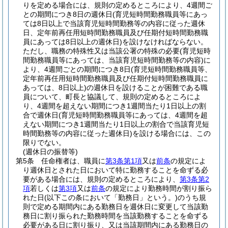
りを定める場合には、規則の定めるところにより、4週間ご
との期間につき8日の週休日
(育児短時間勤務職員等にあっ
ては8日以上で当該育児短時間勤務等の内容に従った週休
日、定年前再任用短時間勤務職員及び任期付短時間勤務職
員にあっては8日以上の週休日)
を設けなければならない。
ただし、職務の特殊性又は当該公署の特殊の必要
(育児短時
間勤務職員等にあっては、当該育児短時間勤務等の内容)
に
より、4週間ごとの期間につき8日
(育児短時間勤務職員等、
定年前再任用短時間勤務職員及び任期付短時間勤務職員に
あっては、8日以上)
の週休日を設けることが困難である職
員について、町長と協議して、規則の定めるところによ
り、4週間を超えない期間につき1週間当たり1日以上の割
合で週休日
(育児短時間勤務職員等にあっては、4週間を超
えない期間につき1週間当たり1日以上の割合で当該育児短
時間勤務等の内容に従った週休日)
を設ける場合には、この
限りでない。
(週休日の振替等)
第5条
任命権者は、職員に
第3条第1項
又は
前条
の規定によ
り週休日とされた日において特に勤務することを命ずる必
要がある場合には、規則の定めるところにより、
第3条第2
項
若しくは
第3項
又は
前条
の規定により勤務時間が割り振ら
れた日
(以下この条において「勤務日」という。)
のうち規
則で定める期間内にある勤務日を週休日に変更して当該勤
務日に割り振られた勤務時間を当該勤務することを命ずる
必要がある日に割り振り、又は当該期間内にある勤務日の