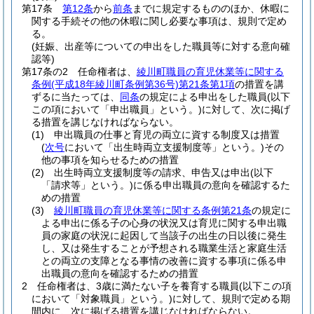
第17条
第12条
から
前条
までに規定するもののほか、休暇に
関する手続その他の休暇に関し必要な事項は、規則で定め
る。
(妊娠、出産等についての申出をした職員等に対する意向確
認等)
第17条の2
任命権者は、
綾川町職員の育児休業等に関する
条例
(平成18年綾川町条例第36号)
第21条第1項
の措置を講
ずるに当たっては、
同条
の規定による申出をした職員
(以下
この項において「申出職員」という。)
に対して、次に掲げ
る措置を講じなければならない。
(1)
申出職員の仕事と育児の両立に資する制度又は措置
(
次号
において「出生時両立支援制度等」という。)
その
他の事項を知らせるための措置
(2)
出生時両立支援制度等の請求、申告又は申出
(以下
「請求等」という。)
に係る申出職員の意向を確認するた
めの措置
(3)
綾川町職員の育児休業等に関する条例第21条
の規定に
よる申出に係る子の心身の状況又は育児に関する申出職
員の家庭の状況に起因して当該子の出生の日以後に発生
し、又は発生することが予想される職業生活と家庭生活
との両立の支障となる事情の改善に資する事項に係る申
出職員の意向を確認するための措置
2
任命権者は、3歳に満たない子を養育する職員
(以下この項
において「対象職員」という。)
に対して、規則で定める期
間内に、次に掲げる措置を講じなければならない。