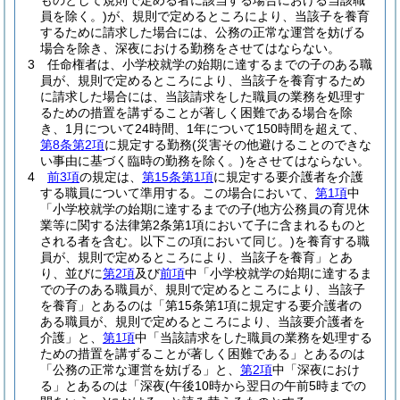
ものとして規則で定める者に該当する場合における当該職
員を除く。)
が、規則で定めるところにより、当該子を養育
するために請求した場合には、公務の正常な運営を妨げる
場合を除き、深夜における勤務をさせてはならない。
3
任命権者は、小学校就学の始期に達するまでの子のある職
員が、規則で定めるところにより、当該子を養育するため
に請求した場合には、当該請求をした職員の業務を処理す
るための措置を講ずることが著しく困難である場合を除
き、1月について24時間、1年について150時間を超えて、
第8条第2項
に規定する勤務
(災害その他避けることのできな
い事由に基づく臨時の勤務を除く。)
をさせてはならない。
4
前3項
の規定は、
第15条第1項
に規定する要介護者を介護
する職員について準用する。
この場合において、
第1項
中
「小学校就学の始期に達するまでの子
(地方公務員の育児休
業等に関する法律第2条第1項において子に含まれるものと
される者を含む。以下この項において同じ。)
を養育する職
員が、規則で定めるところにより、当該子を養育」とあ
り、並びに
第2項
及び
前項
中「小学校就学の始期に達するま
での子のある職員が、規則で定めるところにより、当該子
を養育」とあるのは「第15条第1項に規定する要介護者の
ある職員が、規則で定めるところにより、当該要介護者を
介護」と、
第1項
中「当該請求をした職員の業務を処理する
ための措置を講ずることが著しく困難である」とあるのは
「公務の正常な運営を妨げる」と、
第2項
中「深夜におけ
る」とあるのは「深夜
(午後10時から翌日の午前5時までの