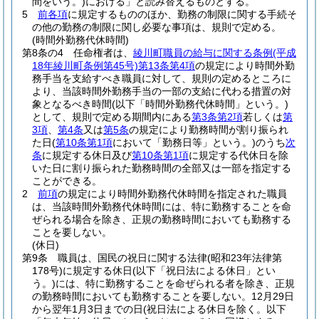
間をいう。)
における」と読み替えるものとする。
5
前各項
に規定するもののほか、勤務の制限に関する手続そ
の他の勤務の制限に関し必要な事項は、規則で定める。
(時間外勤務代休時間)
第8条の4
任命権者は、
綾川町職員の給与に関する条例
(平成
18年綾川町条例第45号)
第13条第4項
の規定により時間外勤
務手当を支給すべき職員に対して、規則の定めるところに
より、当該時間外勤務手当の一部の支給に代わる措置の対
象となるべき時間
(以下「時間外勤務代休時間」という。)
として、規則で定める期間内にある
第3条第2項
若しくは
第
3項
、
第4条
又は
第5条
の規定により勤務時間が割り振られ
た日
(
第10条第1項
において「勤務日等」という。)
のうち
次
条
に規定する休日及び
第10条第1項
に規定する代休日を除
いた日に割り振られた勤務時間の全部又は一部を指定する
ことができる。
2
前項
の規定により時間外勤務代休時間を指定された職員
は、当該時間外勤務代休時間には、特に勤務することを命
ぜられる場合を除き、正規の勤務時間においても勤務する
ことを要しない。
(休日)
第9条
職員は、国民の祝日に関する法律
(昭和23年法律第
178号)
に規定する休日
(以下「祝日法による休日」とい
う。)
には、特に勤務することを命ぜられる者を除き、正規
の勤務時間においても勤務することを要しない。
12月29日
から翌年1月3日までの日
(祝日法による休日を除く。以下