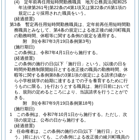
(4)
定年前再任用短時間勤務職員 地方公務員法
(昭和25
年法律第261号)
第22条の4第1項又は第22条の5第1項の
規定により採用された職員をいう。
(経過措置)
第3条
暫定再任用短時間勤務職員は、定年前再任用短時間勤
務職員とみなして、第4条の規定による改正後の綾川町職員
の勤務時間、休暇等に関する条例の規定を適用する。
附
則
(令和7年3月19日
条例第3号)
(施行期日)
この条例は、令和7年4月1日から施行する。
(経過措置)
この条例の施行の日
(以下「施行日」という。)
以後の日を
時間外勤務制限開始日とする改正後の職員の勤務時間、休
暇等に関する条例第8条の3第1項の規定による請求
(3歳か
ら小学校就学の始期に達するまでの子を養育するために行
うものに限る。)
を行おうとする職員は、施行日前において
も、規則の定めるところにより、当該請求を行うことがで
きる。
附
則
(令和7年9月19日
条例第18号)
(施行期日)
1
この条例は、令和7年10月1日から施行する。
ただし、次
項の規定は、公布の日から施行する。
(経過措置)
2
任命権者は、この条例の施行の日
(以下「施行日」とい
う。)
前においても、この条例による改正後の綾川町職員の