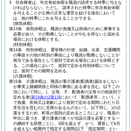
3
任命権者は、年次有給休暇を職員の請求する時季に与えな
ければならない。
ただし、請求された時季に年次有給休暇
を与えることが公務の正常な運営を妨げる場合において
は、他の時季にこれを与えることができる。
(病気休暇)
第13条
病気休暇は、職員が負傷又は疾病のために療養する
必要があり、その勤務しないことがやむを得ないと認める
場合における休暇とする。
(特別休暇)
第14条
特別休暇は、選挙権の行使、結婚、出産、交通機関
の事故その他の特別の事由により職員が勤務しないことが
相当である場合として規則で定める場合における休暇とす
る。
この場合において、規則で定める特別休暇について
は、規則でその期間を定める。
(介護休暇)
第15条
介護休暇は、職員が要介護者
(配偶者
(届出をしない
が事実上婚姻関係と同様の事情にある者を含む。以下この
項において同じ。)
、父母、子、配偶者の父母その他規則で
定める者
(
第19条の2第1項
において「配偶者等」という。)
で負傷、疾病又は老齢により規則で定める期間にわたり日
常生活を営むのに支障があるものをいう。以下同じ。)
の介
護をするため、町長が規則の定めるところにより、職員の
申出に基づき、要介護者の各々が当該介護を必要とする一
の継続する状態ごとに、3回を超えず、かつ、通算して6月
を超えない範囲内で指定する期間
(以下「指定期間」とい