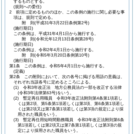
するものとする。
(規則への委任)
2
前項に定めるもののほか、この条例の施行に関し必要な事
項は、規則で定める。
附
則
(平成31年3月22日
条例第2号)
(施行期日)
この条例は、平成31年4月1日から施行する。
附
則
(令和元年12月13日
条例第28号)
(施行期日)
この条例は、令和2年4月1日から施行する。
附
則
(令和5年3月20日
条例第10号)
(施行期日)
第1条
この条例は、令和5年4月1日から施行する。
(定義)
第2条
この附則において、次の各号に掲げる用語の意義は、
それぞれ当該各号に定めるところによる。
(1)
令和3年改正法 地方公務員法の一部を改正する法律
(令和3年法律第63号)
をいう。
(2)
暫定再任用職員 令和3年改正法附則第4条第1項若し
くは第2項、第5条第1項若しくは第3項、第6条第1項若し
くは第2項又は第7条第1項若しくは第3項の規定により採
用された職員をいう。
(3)
暫定再任用短時間勤務職員 令和3年改正法附則第6条
第1項若しくは第2項又は第7条第1項若しくは第3項の規
定により採用された職員をいう。