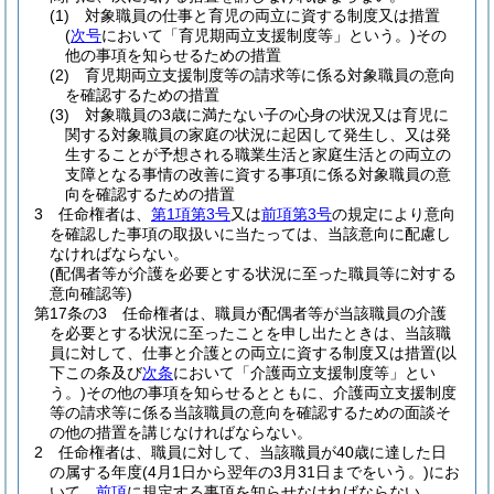
(1)
対象職員の仕事と育児の両立に資する制度又は措置
(
次号
において「育児期両立支援制度等」という。)
その
他の事項を知らせるための措置
(2)
育児期両立支援制度等の請求等に係る対象職員の意向
を確認するための措置
(3)
対象職員の3歳に満たない子の心身の状況又は育児に
関する対象職員の家庭の状況に起因して発生し、又は発
生することが予想される職業生活と家庭生活との両立の
支障となる事情の改善に資する事項に係る対象職員の意
向を確認するための措置
3
任命権者は、
第1項第3号
又は
前項第3号
の規定により意向
を確認した事項の取扱いに当たっては、当該意向に配慮し
なければならない。
(配偶者等が介護を必要とする状況に至った職員等に対する
意向確認等)
第17条の3
任命権者は、職員が配偶者等が当該職員の介護
を必要とする状況に至ったことを申し出たときは、当該職
員に対して、仕事と介護との両立に資する制度又は措置
(以
下この条及び
次条
において「介護両立支援制度等」とい
う。)
その他の事項を知らせるとともに、介護両立支援制度
等の請求等に係る当該職員の意向を確認するための面談そ
の他の措置を講じなければならない。
2
任命権者は、職員に対して、当該職員が40歳に達した日
の属する年度
(4月1日から翌年の3月31日までをいう。)
にお
いて、
前項
に規定する事項を知らせなければならない。