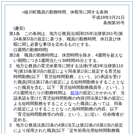
○綾川町職員の勤務時間、休暇等に関する条例
平成18年3月21日
条例第35号
(趣旨)
第1条
この条例は、地方公務員法
(昭和25年法律第261号)
第
24条第5項の規定に基づき、職員の勤務時間、休日及び休
暇に関し必要な事項を定めるものとする。
(1週間の勤務時間)
第2条
職員の勤務時間は、休憩時間を除き、4週間を超えな
い期間につき1週間当たり38時間45分とする。
2
地方公務員の育児休業等に関する法律
(平成3年法律第110
号)
第10条第3項の規定により同条第1項に規定する育児短
時間勤務
(以下「育児短時間勤務」という。)
の承認を受け
た職員
(同法第17条の規定による短時間勤務をすることとな
った職員を含む。以下「育児短時間勤務職員等」という。)
の1週間当たりの勤務時間は、
前項
の規定にかかわらず、当
該承認を受けた育児短時間勤務の内容
(同法第17条の規定に
よる短時間勤務をすることとなった職員にあっては、同条
の規定によりすることとなった短時間勤務の内容。以下
「育児短時間勤務等の内容」という。)
に従い、任命権者が
定める。
3
地方公務員法第22条の4第1項又は第22条の5第1項の規定
により採用された職員
(以下「定年前再任用短時間勤務職