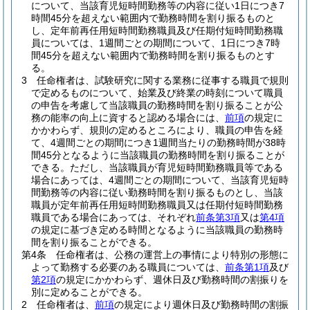
について、当該育児短時間勤務等の内容に従い1日につき7
時間45分を超えない範囲内で勤務時間を割り振るものと
し、定年前再任用短時間勤務職員及び任期付短時間勤務職
員については、1週間ごとの期間について、1日につき7時
間45分を超えない範囲内で勤務時間を割り振るものとす
る。
3
任命権者は、試験研究に関する業務に従事する職員で規則
で定めるものについて、始業及び終業の時刻について職員
の申告を考慮して当該職員の勤務時間を割り振ることが公
務の能率の向上に資すると認める場合には、
前項
の規定に
かかわらず、規則の定めるところにより、職員の申告を経
て、4週間ごとの期間につき1週間当たりの勤務時間が38時
間45分となるように当該職員の勤務時間を割り振ることが
できる。
ただし、当該職員が育児短時間勤務職員等である
場合にあっては、4週間ごとの期間について、当該育児短時
間勤務等の内容に従い勤務時間を割り振るものとし、当該
職員が定年前再任用短時間勤務職員又は任期付短時間勤務
職員である場合にあっては、それぞれ
前条第3項
又は
第4項
の規定に基づき定める時間となるように当該職員の勤務時
間を割り振ることができる。
第4条
任命権者は、公務の運営上の事情により特別の形態に
よって勤務する必要のある職員については、
前条第1項
及び
第2項
の規定にかかわらず、週休日及び勤務時間の割振りを
別に定めることができる。
2
任命権者は、
前項
の規定により週休日及び勤務時間の割振