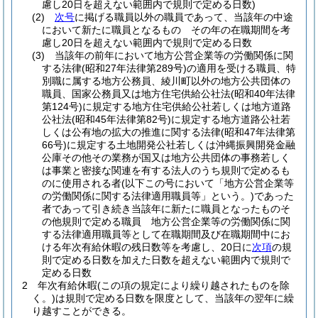
慮し20日を超えない範囲内で規則で定める日数)
(2)
次号
に掲げる職員以外の職員であって、当該年の中途
において新たに職員となるもの その年の在職期間を考
慮し20日を超えない範囲内で規則で定める日数
(3)
当該年の前年において地方公営企業等の労働関係に関
する法律
(昭和27年法律第289号)
の適用を受ける職員、特
別職に属する地方公務員、綾川町以外の地方公共団体の
職員、国家公務員又は地方住宅供給公社法
(昭和40年法律
第124号)
に規定する地方住宅供給公社若しくは地方道路
公社法
(昭和45年法律第82号)
に規定する地方道路公社若
しくは公有地の拡大の推進に関する法律
(昭和47年法律第
66号)
に規定する土地開発公社若しくは沖縄振興開発金融
公庫その他その業務が国又は地方公共団体の事務若しく
は事業と密接な関連を有する法人のうち規則で定めるも
のに使用される者
(以下この号において「地方公営企業等
の労働関係に関する法律適用職員等」という。)
であった
者であって引き続き当該年に新たに職員となったものそ
の他規則で定める職員 地方公営企業等の労働関係に関
する法律適用職員等として在職期間及び在職期間中にお
ける年次有給休暇の残日数等を考慮し、20日に
次項
の規
則で定める日数を加えた日数を超えない範囲内で規則で
定める日数
2
年次有給休暇
(この項の規定により繰り越されたものを除
く。)
は規則で定める日数を限度として、当該年の翌年に繰
り越すことができる。