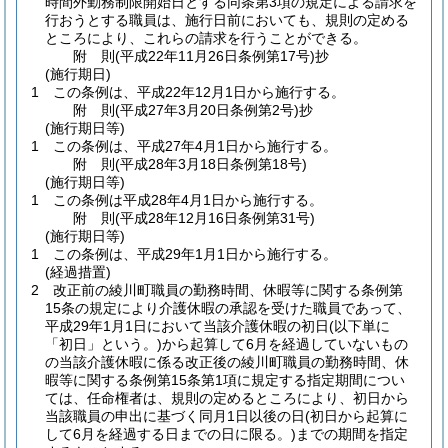
時間外勤務制限開始日とする同条第3項の規定による請求を
行おうとする職員は、施行日前においても、規則の定める
ところにより、これらの請求を行うことができる。
附
則
(平成22年11月26日
条例第17号)
抄
(施行期日)
1
この条例は、平成22年12月1日から施行する。
附
則
(平成27年3月20日
条例第2号)
抄
(施行期日等)
1
この条例は、平成27年4月1日から施行する。
附
則
(平成28年3月18日
条例第18号)
(施行期日等)
1
この条例は平成28年4月1日から施行する。
附
則
(平成28年12月16日
条例第31号)
(施行期日等)
1
この条例は、平成29年1月1日から施行する。
(経過措置)
2
改正前の綾川町職員の勤務時間、休暇等に関する条例第
15条の規定により介護休暇の承認を受けた職員であって、
平成29年1月1日において当該介護休暇の初日
(以下単に
「初日」という。)
から起算して6月を経過していないもの
の当該介護休暇に係る改正後の綾川町職員の勤務時間、休
暇等に関する条例第15条第1項に規定する指定期間につい
ては、任命権者は、規則の定めるところにより、初日から
当該職員の申出に基づく同月1日以後の日
(初日から起算に
して6月を経過する日までの日に限る。)
までの期間を指定