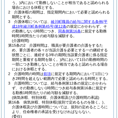
う。)
内において勤務しないことが相当であると認められる
場合における休暇とする。
2
介護休暇の期間は、指定期間内において必要と認められる
期間とする。
3
介護休暇については、
綾川町職員の給与に関する条例
(平
成18年綾川町条例第45号)
第12条
の規定にかかわらず、そ
の勤務しない1時間につき、
同条例第16条
に規定する勤務
時間1時間当たりの給与額を減額する。
(介護時間)
第15条の2
介護時間は、職員が要介護者の介護をするた
め、要介護者の各々が当該介護を必要とする一の継続する
状態ごとに、連続する3年の期間
(当該要介護者に係る指定
期間と重複する期間を除く。)
内において1日の勤務時間の
一部につき勤務しないことが相当であると認められる場合
における休暇とする。
2
介護時間の時間は
前項
に規定する期間内において1日につ
き2時間を超えない範囲内で必要と認められる時間とする。
3
介護時間については、給与条例第12条の規定にかかわら
ず、その勤務しない1時間につき給与条例第16条に規定す
る勤務1時間当たりの給与額を減額する。
(病気休暇、特別休暇、介護休暇及び介護時間の承認)
第16条
病気休暇、特別休暇
(規則で定めるものを除く。)
、
介護休暇及び介護時間については、規則の定めるところに
より、任命権者の承認を受けなければならない。
(委任)