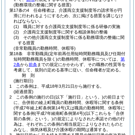
(勤務環境の整備に関する措置)
第17条の4
任命権者は、介護両立支援制度等の請求等が円
滑に行われるようにするため、次に掲げる措置を講じなけ
ればならない。
(1)
職員に対する介護両立支援制度等に係る研修の実施
(2)
介護両立支援制度等に関する相談体制の整備
(3)
その他介護両立支援制度等に係る勤務環境の整備に関
する措置
(非常勤職員の勤務時間、休暇等)
第18条
非常勤職員
(定年前再任用短時間勤務職員及び任期付
短時間勤務職員を除く)
の勤務時間、休暇等については、
第
2条
から
前条
までの規定にかかわらず、その職務の性質等を
考慮して、規則の定める基準に従い、任命権者が定める。
附
則
(施行期日)
1
この条例は、平成18年3月21日から施行する。
(経過措置)
2
この条例の施行の日
(以下「施行日」という。)
の前日まで
に、合併前の綾上町職員の勤務時間、休暇等に関する条例
(平成7年綾上町条例第14号)
又は職員の勤務時間、休暇等に
関する条例
(平成7年綾南町条例第4号)
(以下これらを「合併
前の条例」という。)
の規定によりなされた承認その他の行
為は、それぞれこの条例の相当規定によりなされたものと
みなし、病気休暇及び介護休暇の期間は通算する。