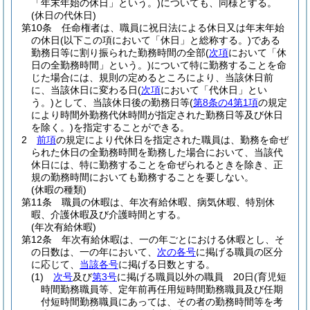
「年末年始の休日」という。)
についても、同様とする。
(休日の代休日)
第10条
任命権者は、職員に祝日法による休日又は年末年始
の休日
(以下この項において「休日」と総称する。)
である
勤務日等に割り振られた勤務時間の全部
(
次項
において「休
日の全勤務時間」という。)
について特に勤務することを命
じた場合には、規則の定めるところにより、当該休日前
に、当該休日に変わる日
(
次項
において「代休日」とい
う。)
として、当該休日後の勤務日等
(
第8条の4第1項
の規定
により時間外勤務代休時間が指定された勤務日等及び休日
を除く。)
を指定することができる。
2
前項
の規定により代休日を指定された職員は、勤務を命ぜ
られた休日の全勤務時間を勤務した場合において、当該代
休日には、特に勤務することを命ぜられるときを除き、正
規の勤務時間においても勤務することを要しない。
(休暇の種類)
第11条
職員の休暇は、年次有給休暇、病気休暇、特別休
暇、介護休暇及び介護時間とする。
(年次有給休暇)
第12条
年次有給休暇は、一の年ごとにおける休暇とし、そ
の日数は、一の年において、
次の各号
に掲げる職員の区分
に応じて、
当該各号
に掲げる日数とする。
(1)
次号
及び
第3号
に掲げる職員以外の職員 20日
(育児短
時間勤務職員等、定年前再任用短時間勤務職員及び任期
付短時間勤務職員にあっては、その者の勤務時間等を考