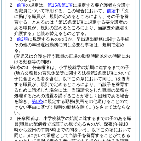
2
前項
の規定は、
第15条第1項
に規定する要介護者を介護す
る職員について準用する。
この場合において、
前項
中「次
に掲げる職員が、規則の定めるところにより、その子を養
育する」とあるのは「第15条第1項に規定する要介護者の
ある職員が、規則の定めるところにより、当該要介護者を
介護する」と読み替えるものとする。
3
前2項
に規定するもののほか、早出遅出勤務に関する手続
その他の早出遅出勤務に関し必要な事項は、規則で定め
る。
(育児又は介護を行う職員の正規の勤務時間以外の時間にお
ける勤務等の制限)
第8条の3
任命権者は、小学校就学の始期に達するまでの子
(地方公務員の育児休業等に関する法律第2条第1項において
子に含まれる者を含む。以下この条において同じ。)
を養育
する職員が、規則で定めるところにより、当該子を養育す
るために請求した場合には、当該請求をした職員の業務を
処理するための措置を講ずることが著しく困難である場合
を除き、
第8条
に規定する勤務
(災害その他避けることので
きない事由に基づく臨時の勤務を除く。)
をさせてはならな
い。
2
任命権者は、小学校就学の始期に達するまでの子のある職
員
(職員の配偶者で当該子の親であるものが、深夜
(午後10
時から翌日の午前5時までの間をいう。以下この項において
同じ。)
において常態として当該子を養育することができる