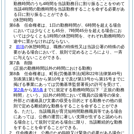
勤務時間のうち4時間を当該勤務日に割り振ることをやめて
当該4時間の勤務時間を当該勤務することを命ずる必要があ
る日に割り振ることができる。
(休憩時間)
第6条
任命権者は、1日の勤務時間が、6時間を超える場合
においては少なくとも45分、7時間45分を超える場合にお
いては少なくとも1時間の休憩時間を、それぞれ勤務時間の
途中に置かなければならない。
2
前項
の休憩時間は、職務の特殊性又は当該公署の特殊の必
要がある場合において、規則で定めるところにより、一斉
に与えないことができる。
第7条
削除
(正規の勤務時間以外の時間における勤務)
第8条
任命権者は、町長
(労働基準法
(昭和22年法律第49号)
別表第1第1号から第10号まで及び第13号から第15号までに
掲げる事業にあっては労働基準監督署長)
の許可を受けて、
第2条
から
第5条
までに規定する勤務時間
(以下「正規の勤務
時間」という。)
以外の時間において職員の設備等の保全、
外部との連絡及び文書の収受を目的とする勤務その他の規
則で定める断続的な勤務をすることを命ずることができ
る。
ただし、当該職員が育児短時間勤務職員等である場合
にあっては、公務の運営に著しい支障が生ずると認められ
る場合として規則で定める場合に限り、当該断続的な勤務
をすることを命ずることができる。
2
任命権者は、公務のため臨時又は緊急の必要がある場合に