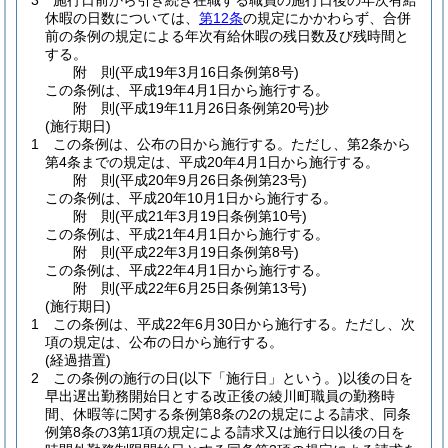
3
施行日前から引き続き在職する職員の施行日後の年次有給
休暇の日数については、
第12条
の規定にかかわらず、合併
前の条例の規定による年次有給休暇の残日数及び残時間と
する。
附
則
(平成19年3月16日
条例第8号)
この条例は、平成19年4月1日から施行する。
附
則
(平成19年11月26日
条例第20号)
抄
(施行期日)
1
この条例は、公布の日から施行する。
ただし、第2条から
第4条までの規定は、平成20年4月1日から施行する。
附
則
(平成20年9月26日
条例第23号)
この条例は、平成20年10月1日から施行する。
附
則
(平成21年3月19日
条例第10号)
この条例は、平成21年4月1日から施行する。
附
則
(平成22年3月19日
条例第8号)
この条例は、平成22年4月1日から施行する。
附
則
(平成22年6月25日
条例第13号)
(施行期日)
1
この条例は、平成22年6月30日から施行する。
ただし、次
項の規定は、公布の日から施行する。
(経過措置)
2
この条例の施行の日
(以下「施行日」という。)
以後の日を
早出遅出勤務開始日とする改正後の綾川町職員の勤務時
間、休暇等に関する条例第8条の2の規定による請求、同条
例第8条の3第1項の規定による請求又は施行日以後の日を