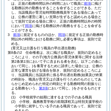
は、正規の勤務時間以外の時間において職員に
前項
に掲げ
る勤務以外の勤務をすることを命ずることができる。
ただ
し、当該職員が育児短時間勤務職員等である場合にあって
は、公務の運営に著しい支障が生ずると認められる場合と
して規則で定める場合に限り、正規の勤務時間以外の時間
において
同項
に掲げる勤務以外の勤務をすることを命ずる
ことができる。
3
前項
に規定するもののほか、
同項
に規定する正規の勤務時
間以外の時間における勤務に関し必要な事項は、規則で定
める。
(育児又は介護を行う職員の早出遅出勤務)
第8条の2
任命権者は、次に掲げる職員が、規則の定めると
ころにより、その子
(地方公務員の育児休業等に関する法律
第2条第1項において子に含まれる者を含む。以下この条に
おいて同じ。)
を養育するために請求した場合には、公務の
正常な運営を妨げる場合を除き、規則の定めるところによ
り、当該職員に当該請求に係る早出遅出勤務
(始業及び終業
の時刻を、職員が育児又は介護を行うためのものとしてあ
らかじめ定められた特定の時刻とする勤務時間の割振りに
よる勤務をいう。
第3項
において同じ。)
をさせるものとす
る。
(1)
小学校就学の始期に達するまでの子のある職員
(2)
小学校、義務教育学校の前期課程又は特別支援学校の
小学部に就学している子のある職員であって、規則で定
めるもの