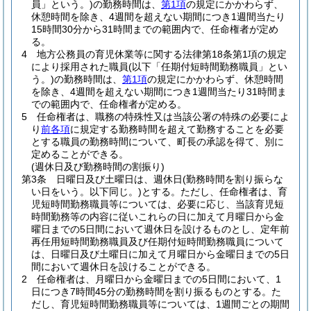
員」という。)
の勤務時間は、
第1項
の規定にかかわらず、
休憩時間を除き、4週間を超えない期間につき1週間当たり
15時間30分から31時間までの範囲内で、任命権者が定め
る。
4
地方公務員の育児休業等に関する法律第18条第1項の規定
により採用された職員
(以下「任期付短時間勤務職員」とい
う。)
の勤務時間は、
第1項
の規定にかかわらず、休憩時間
を除き、4週間を超えない期間につき1週間当たり31時間ま
での範囲内で、任命権者が定める。
5
任命権者は、職務の特殊性又は当該公署の特殊の必要によ
り
前各項
に規定する勤務時間を超えて勤務することを必要
とする職員の勤務時間について、町長の承認を得て、別に
定めることができる。
(週休日及び勤務時間の割振り)
第3条
日曜日及び土曜日は、週休日
(勤務時間を割り振らな
い日をいう。以下同じ。)
とする。
ただし、任命権者は、育
児短時間勤務職員等については、必要に応じ、当該育児短
時間勤務等の内容に従いこれらの日に加えて月曜日から金
曜日までの5日間において週休日を設けるものとし、定年前
再任用短時間勤務職員及び任期付短時間勤務職員について
は、日曜日及び土曜日に加えて月曜日から金曜日までの5日
間において週休日を設けることができる。
2
任命権者は、月曜日から金曜日までの5日間において、1
日につき7時間45分の勤務時間を割り振るものとする。
た
だし、育児短時間勤務職員等については、1週間ごとの期間