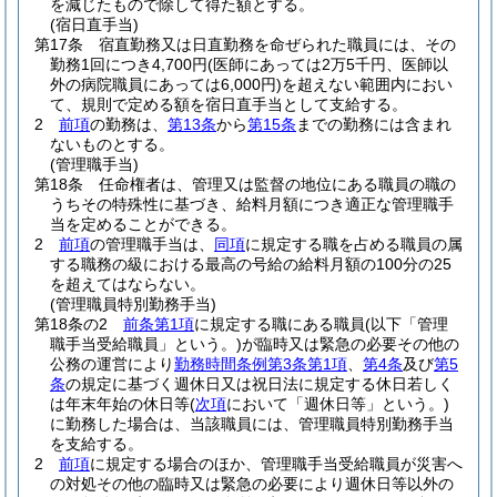
を減じたもので除して得た額とする。
(宿日直手当)
第17条
宿直勤務又は日直勤務を命ぜられた職員には、その
勤務1回につき4,700円
(医師にあっては2万5千円、医師以
外の病院職員にあっては6,000円)
を超えない範囲内におい
て、規則で定める額を宿日直手当として支給する。
2
前項
の勤務は、
第13条
から
第15条
までの勤務には含まれ
ないものとする。
(管理職手当)
第18条
任命権者は、管理又は監督の地位にある職員の職の
うちその特殊性に基づき、給料月額につき適正な管理職手
当を定めることができる。
2
前項
の管理職手当は、
同項
に規定する職を占める職員の属
する職務の級における最高の号給の給料月額の100分の25
を超えてはならない。
(管理職員特別勤務手当)
第18条の2
前条第1項
に規定する職にある職員
(以下「管理
職手当受給職員」という。)
が臨時又は緊急の必要その他の
公務の運営により
勤務時間条例第3条第1項
、
第4条
及び
第5
条
の規定に基づく週休日又は祝日法に規定する休日若しく
は年末年始の休日等
(
次項
において「週休日等」という。)
に勤務した場合は、当該職員には、管理職員特別勤務手当
を支給する。
2
前項
に規定する場合のほか、管理職手当受給職員が災害へ
の対処その他の臨時又は緊急の必要により週休日等以外の