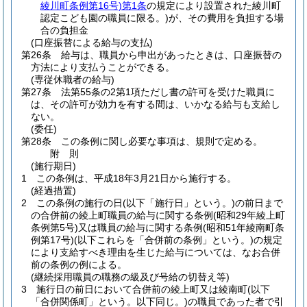
綾川町条例第16号)
第1条
の規定により設置された綾川町
認定こども園の職員に限る。)
が、その費用を負担する場
合の負担金
(口座振替による給与の支払)
第26条
給与は、職員から申出があったときは、口座振替の
方法により支払うことができる。
(専従休職者の給与)
第27条
法第55条の2第1項ただし書の許可を受けた職員に
は、その許可が効力を有する間は、いかなる給与も支給し
ない。
(委任)
第28条
この条例に関し必要な事項は、規則で定める。
附
則
(施行期日)
1
この条例は、平成18年3月21日から施行する。
(経過措置)
2
この条例の施行の日
(以下「施行日」という。)
の前日まで
の合併前の綾上町職員の給与に関する条例
(昭和29年綾上町
条例第5号)
又は職員の給与に関する条例
(昭和51年綾南町条
例第17号)
(以下これらを「合併前の条例」という。)
の規定
により支給すべき理由を生じた給与については、なお合併
前の条例の例による。
(継続採用職員の職務の級及び号給の切替え等)
3
施行日の前日において合併前の綾上町又は綾南町
(以下
「合併関係町」という。以下同じ。)
の職員であった者で引