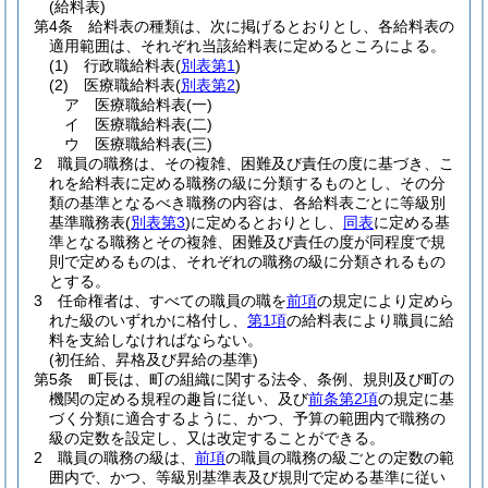
(給料表)
第4条
給料表の種類は、次に掲げるとおりとし、各給料表の
適用範囲は、それぞれ当該給料表に定めるところによる。
(1)
行政職給料表
(
別表第1
)
(2)
医療職給料表
(
別表第2
)
ア
医療職給料表
(一)
イ
医療職給料表
(二)
ウ
医療職給料表
(三)
2
職員の職務は、その複雑、困難及び責任の度に基づき、こ
れを給料表に定める職務の級に分類するものとし、その分
類の基準となるべき職務の内容は、各給料表ごとに等級別
基準職務表
(
別表第3
)
に定めるとおりとし、
同表
に定める基
準となる職務とその複雑、困難及び責任の度が同程度で規
則で定めるものは、それぞれの職務の級に分類されるもの
とする。
3
任命権者は、すべての職員の職を
前項
の規定により定めら
れた級のいずれかに格付し、
第1項
の給料表により職員に給
料を支給しなければならない。
(初任給、昇格及び昇給の基準)
第5条
町長は、町の組織に関する法令、条例、規則及び町の
機関の定める規程の趣旨に従い、及び
前条第2項
の規定に基
づく分類に適合するように、かつ、予算の範囲内で職務の
級の定数を設定し、又は改定することができる。
2
職員の職務の級は、
前項
の職員の職務の級ごとの定数の範
囲内で、かつ、等級別基準表及び規則で定める基準に従い