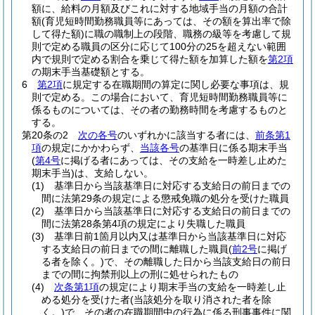
額に、給料の月額及びこれに対する地域手当の月額の合計
額
(育児短時間勤務職員等にあっては、その額を算出率で除
して得た額)
に職の職制上の段階、職務の級等を考慮して規
則で定める職員の区分に応じて100分の25を超えない範囲
内で規則で定める割合を乗じて得た額を加算した額を
第2項
の期末手当基礎額とする。
6
第2項
に規定する在職期間の算定に関し必要な事項は、規
則で定める。
この場合において、育児短時間勤務職員等に
係るものについては、その者の勤務時間を考慮するものと
する。
第20条の2
次の各号
のいずれかに該当する者には、
前条第1
項
の規定にかかわらず、
当該各号
の基準日に係る期末手当
(
第4号
に掲げる者にあっては、その支給を一時差し止めた
期末手当)
は、支給しない。
(1)
基準日から当該基準日に対応する支給日の前日までの
間に法第29条の規定による懲戒免職の処分を受けた職員
(2)
基準日から当該基準日に対応する支給日の前日までの
間に法第28条第4項の規定により失職した職員
(3)
基準日前1箇月以内又は基準日から当該基準日に対応
する支給日の前日までの間に離職した職員
(
前2号
に掲げ
る者を除く。)
で、その離職した日から当該支給日の前日
までの間に拘禁刑以上の刑に処せられたもの
(4)
次条第1項
の規定により期末手当の支給を一時差し止
める処分を受けた者
(当該処分を取り消された者を除
く。)
で、その者の在職期間中の行為に係る刑事事件に関