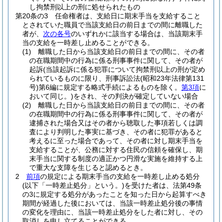
し拘禁刑以上の刑に処せられたもの
第20条の3
任命権者は、支給日に期末手当を支給すること
とされていた職員で当該支給日の前日までの間に離職した
者が、
次の各号
のいずれかに該当する場合は、当該期末手
当の支給を一時差し止めることができる。
(1)
離職した日から当該支給日の前日までの間に、その者
の在職期間中の行為に係る刑事事件に関して、その者が
起訴
(当該起訴に係る犯罪について拘禁刑以上の刑が定め
られているものに限り、刑事訴訟法
(昭和23年法律第131
号)
第6編に規定する略式手続によるものを除く。
第3項
に
おいて同じ。)
をされ、その判決が確定していない場合
(2)
離職した日から当該支給日の前日までの間に、その者
の在職期間中の行為に係る刑事事件に関して、その者が
逮捕された場合又はその者から聴取した事項若しくは調
査により判明した事実に基づき、その者に犯罪があると
考えるに至った場合であって、その者に対し期末手当を
支給することが、公務に対する住民の信頼を確保し、期
末手当に関する制度の適正かつ円滑な実施を維持する上
で重大な支障を生じると認めるとき。
2
前項
の規定による期末手当の支給を一時差し止める処分
(以下「一時差止処分」という。)
を受けた者は、法第49条
の3に規定する処分があったことを知った日から起算すべき
期間が経過した後においては、当該一時差止処分後の事情
の変化を理由に、当該一時差止処分をした者に対し、その
取消しを申し立てることができる。