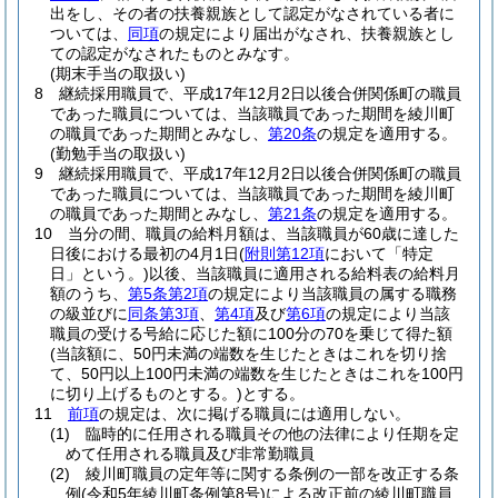
出をし、その者の扶養親族として認定がなされている者に
ついては、
同項
の規定により届出がなされ、扶養親族とし
ての認定がなされたものとみなす。
(期末手当の取扱い)
8
継続採用職員で、平成17年12月2日以後合併関係町の職員
であった職員については、当該職員であった期間を綾川町
の職員であった期間とみなし、
第20条
の規定を適用する。
(勤勉手当の取扱い)
9
継続採用職員で、平成17年12月2日以後合併関係町の職員
であった職員については、当該職員であった期間を綾川町
の職員であった期間とみなし、
第21条
の規定を適用する。
10
当分の間、職員の給料月額は、当該職員が60歳に達した
日後における最初の4月1日
(
附則第12項
において「特定
日」という。)
以後、当該職員に適用される給料表の給料月
額のうち、
第5条第2項
の規定により当該職員の属する職務
の級並びに
同条第3項
、
第4項
及び
第6項
の規定により当該
職員の受ける号給に応じた額に100分の70を乗じて得た額
(当該額に、50円未満の端数を生じたときはこれを切り捨
て、50円以上100円未満の端数を生じたときはこれを100円
に切り上げるものとする。)
とする。
11
前項
の規定は、次に掲げる職員には適用しない。
(1)
臨時的に任用される職員その他の法律により任期を定
めて任用される職員及び非常勤職員
(2)
綾川町職員の定年等に関する条例の一部を改正する条
例
(令和5年綾川町条例第8号)
による改正前の綾川町職員