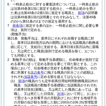
い。
6
一時差止処分に対する審査請求については、一時差止処分
は法第49条第1項に規定する処分と、一時差止処分を受け
た者は法第49条の2第1項に規定する職員と、
前項
の説明書
は法第49条第1項の説明書とそれぞれみなして、法第49条
の2から第51条の2までの規定を適用する。
7
前各項
に規定する者のほか、一時差止処分に関し必要な事
項は、規則で定める。
(勤勉手当)
第21条
勤勉手当は、基準日にそれぞれ在職する職員に対
し、基準日以前6箇月以内の期間における当該職員の勤務成
績に応じて、支給日に支給する。
基準日前1箇月以内に退職
し、又は死亡した職員
(規則で定める職員を除く。)
につい
ても同様とする。
2
勤勉手当の額は、勤勉手当基礎額に、任命権者が規則で定
める基準に従って定める割合を乗じて得た額とする。
この
場合において、任命権者が支給する勤勉手当の額の、その
者に所属する
次の各号
に掲げる職員の区分ごとの総額は、
それぞれ
当該各号
に定める額を超えてはならない。
(1)
前項
の職員のうち定年前再任用短時間勤務職員以外の
職員 当該職員の勤勉手当基礎額に当該職員がそれぞれ
の基準日現在
(退職し、又は死亡した職員にあっては、退
職し、又は死亡した日現在。
次項
において同じ。)
におい
て受けるべき扶養手当の月額及びこれに対する地域手当
の月額の合計額を加算した額に100分の106.25
(管理監督