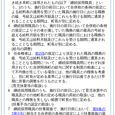
き続き本町に採用されたもの
(以下「継続採用職員」とい
う。)
のうち、施行日の前日において合併前の条例の規定に
よる給料表の適用を受けていた職員の施行日における職務
の級、号給又は給料月額及びこれらを受ける期間に通算さ
れることとなる期間は、町長が別に定める。
4
継続採用職員のうち、施行日の前日において合併前の条例
の規定によりその者が属していた職務の級の最高の号給を
超える給料月額を受けていた職員の施行日における職務の
級、号給又は給料月額及びこれらを受ける期間に通算され
ることとなる期間は、町長が別に定める。
(給与の調整)
5
任命権者は、
前2項
の規定により決定された職員の職務の
級、号給又は給料月額及びこれらを受ける期間に通算され
ることとなる期間について、継続採用職員間にそれぞれ採
用されていた合併関係町の給与に関する制度の相違によっ
て不均衡が生じている場合には、他の職員との権衡を考慮
し、別に町長が定める基準により施行日以後できるだけ早
期に所要の調整を行うものとする。
(育児休業等の取扱い)
6
継続採用職員のうち、施行日の前日において育児休業中の
職員及びその他町長の定める職員の昇給の取扱いは、他の
職員との権衡を失しない範囲で町長が別に定める。
(扶養手当の認定の取扱い)
7
継続採用職員の扶養親族で、施行日前において、
第8条の
2第1項
に相当する合併前の条例の規定により扶養親族の届