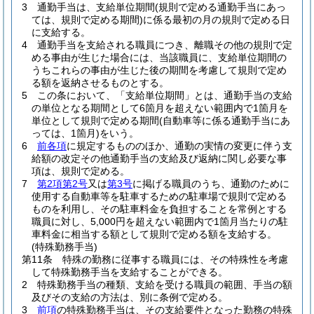
3
通勤手当は、支給単位期間
(規則で定める通勤手当にあっ
ては、規則で定める期間)
に係る最初の月の規則で定める日
に支給する。
4
通勤手当を支給される職員につき、離職その他の規則で定
める事由が生じた場合には、当該職員に、支給単位期間の
うちこれらの事由が生じた後の期間を考慮して規則で定め
る額を返納させるものとする。
5
この条において、「支給単位期間」とは、通勤手当の支給
の単位となる期間として6箇月を超えない範囲内で1箇月を
単位として規則で定める期間
(自動車等に係る通勤手当にあ
っては、1箇月)
をいう。
6
前各項
に規定するもののほか、通勤の実情の変更に伴う支
給額の改定その他通勤手当の支給及び返納に関し必要な事
項は、規則で定める。
7
第2項第2号
又は
第3号
に掲げる職員のうち、通勤のために
使用する自動車等を駐車するための駐車場で規則で定める
ものを利用し、その駐車料金を負担することを常例とする
職員に対し、5,000円を超えない範囲内で1箇月当たりの駐
車料金に相当する額として規則で定める額を支給する。
(特殊勤務手当)
第11条
特殊の勤務に従事する職員には、その特殊性を考慮
して特殊勤務手当を支給することができる。
2
特殊勤務手当の種類、支給を受ける職員の範囲、手当の額
及びその支給の方法は、別に条例で定める。
3
前項
の特殊勤務手当は、その支給要件となった勤務の特殊