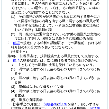
するに際し、その特殊性を考慮に入れることを妨げるもの
ではない。
この場合においては、その給料月額をこの条の
規定によって調整することはできない。
(1)
その職務の内容が給料表のある級に相当する場合にお
いて同様の職務の内容を有する職に属する他の職員が通
常勤務する場所に比して、へき遠又は交通困難な場所に
おいて勤務する職員の職
(2)
同一級の職に通常含まれている労働の困難又は危険の
度に比して著しい困難又は危険を含む職務に係る職
2
前項
の規定による給料の調整額は、その調整前における給
料月額の100分の25を超えてはならない。
(扶養手当)
第8条
扶養手当は、扶養親族のある職員に対して支給する。
2
前項
の扶養親族とは、次に掲げる者で他に生計の途がな
く、主としてその職員の扶養を受けているものをいう。
(1)
満22歳に達する日以後の最初の3月31日までの間にあ
る子
(2)
満22歳に達する日以後の最初の3月31日までの間にあ
る孫
(3)
満60歳以上の父母及び祖父母
(4)
満22歳に達する日以後の最初の3月31日までの間にあ
る弟妹
(5)
重度心身障害者
3
扶養手当の月額は、
前項各号
(
第1号
を除く。)
のいずれか
に該当する扶養親族については1人につき6,500円、
同項第