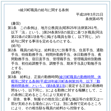
○綾川町職員の給与に関する条例
平成18年3月21日
条例第45号
(趣旨)
第1条
この条例は、地方公務員法
(昭和25年法律第261号。
以下「法」という。)
第24条第5項の規定に基づき職員
(同法
第22条の2第1項各号に掲げる職員を除く。以下同じ。)
の
給与に関する事項を定めるものとする。
(給与)
第2条
職員の給与は、給料並びに扶養手当、住居手当、通勤
手当、特殊勤務手当、時間外勤務手当、休日勤務手当、夜
間勤務手当、宿日直手当、管理職手当、管理職員特別勤務
手当、初任給調整手当、調整手当、期末手当及び勤勉手当
とする。
(給料)
第3条
給料は、正規の勤務時間
(
綾川町職員の勤務時間、休
暇等に関する条例
(平成18年綾川町条例第35号。以下「勤
務時間条例」という。)
第8条第1項
に規定する正規の勤務時
間をいう。以下同じ。)
による勤務に対する報酬として、こ
の条例に定めるところにより支給する。
2
宿舎、食事、制服その他生活に必要な施設等の全部又は一
部が支給される場合においては、別に条例で定めるところ
により、その相当額を職員の給料から控除する。