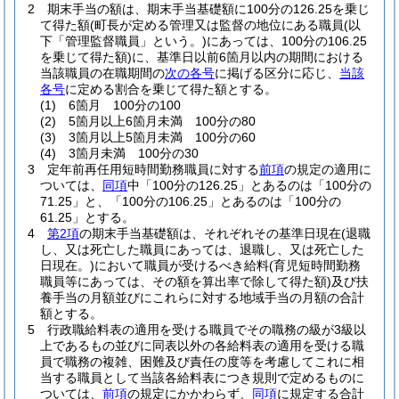
2
期末手当の額は、期末手当基礎額に100分の126.25を乗じ
て得た額
(町長が定める管理又は監督の地位にある職員
(以
下「管理監督職員」という。)
にあっては、100分の106.25
を乗じて得た額)
に、基準日以前6箇月以内の期間における
当該職員の在職期間の
次の各号
に掲げる区分に応じ、
当該
各号
に定める割合を乗じて得た額とする。
(1)
6箇月 100分の100
(2)
5箇月以上6箇月未満 100分の80
(3)
3箇月以上5箇月未満 100分の60
(4)
3箇月未満 100分の30
3
定年前再任用短時間勤務職員に対する
前項
の規定の適用に
ついては、
同項
中「100分の126.25」とあるのは「100分の
71.25」と、「100分の106.25」とあるのは「100分の
61.25」とする。
4
第2項
の期末手当基礎額は、それぞれその基準日現在
(退職
し、又は死亡した職員にあっては、退職し、又は死亡した
日現在。)
において職員が受けるべき給料
(育児短時間勤務
職員等にあっては、その額を算出率で除して得た額)
及び扶
養手当の月額並びにこれらに対する地域手当の月額の合計
額とする。
5
行政職給料表の適用を受ける職員でその職務の級が3級以
上であるもの並びに同表以外の各給料表の適用を受ける職
員で職務の複雑、困難及び責任の度等を考慮してこれに相
当する職員として当該各給料表につき規則で定めるものに
ついては、
前項
の規定にかかわらず、
同項
に規定する合計