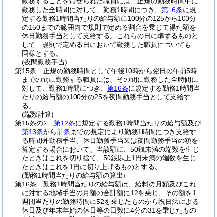
勤務することを命ぜられた職員には、正規の勤務時間中に
勤務した全時間に対して、勤務1時間につき、
第16条
に規
定する勤務1時間当たりの給与額に100分の125から100分
の150までの範囲内で規則で定める割合を乗じて得た額を
休日勤務手当として支給する。
これらの日に準ずるものと
して、規則で定める日において勤務した職員についても、
同様とする。
(夜間勤務手当)
第15条
正規の勤務時間として午後10時から翌日の午前5時
までの間に勤務する職員には、その間に勤務した全時間に
対して、勤務1時間につき、
第16条
に規定する勤務1時間当
たりの給与額の100分の25を夜間勤務手当として支給す
る。
(端数計算)
第15条の2
第12条
に規定する勤務1時間当たりの給与額及び
第13条
から
前条
までの規定により勤務1時間につき支給す
る時間外勤務手当、休日勤務手当又は夜間勤務手当の額を
算定する場合において、当該額に、50銭未満の端数を生じ
たときはこれを切り捨て、50銭以上1円未満の端数を生じ
たときはこれを1円に切り上げるものとする。
(勤務1時間当たりの給与額の算出)
第16条
勤務1時間当たりの給与額は、給料の月額及びこれ
に対する地域手当の月額の合計額に12を乗じ、その額を1
週間当たりの勤務時間に52を乗じたものから祝日法による
休日及び年末年始の休日等の日数に4分の31を乗じたもの