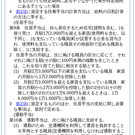
るもののうち特定期間にある子でなかった者が特定期間
にある子となった場合
4
前2項
に規定する扶養手当の計算方法は、給料の日割計算
の方法に準ずる。
(住居手当)
第9条
住居手当は、自ら居住するため住宅
(貸間を含む。)
を
借り受け、月額1万2,000円を超える家賃
(使用料を含む。以
下同じ。)
を支払っている職員
(町が設置する公舎を貸与さ
れ、使用料を支払っている職員その他規則で定める職員を
除く。)
に支給する。
2
住居手当の月額は、次に掲げる職員の区分に応じて、それ
ぞれに掲げる額
(その額に100円未満の端数を生じたとき
は、これを切り捨てた額)
に相当する額とする。
(1)
月額2万3,000円以下の家賃を支払っている職員 家賃
の月額から1万2,000円を控除した額
(2)
月額2万3,000円を超える家賃を支払っている職員 家
賃の月額から2万3,000円を控除した額の2分の1
(その控
除した額の2分の1が1万6,000円を超えるときは、1万
6,000円)
を1万1,000円に加算した額
3
前2項
に規定するもののほか、住居手当の支給に関し必要
な事項は、規則で定める。
(通勤手当)
第10条
通勤手当は、次に掲げる職員に支給する。
(1)
通勤のため、交通機関を利用して運賃を負担すること
を常例とする職員
(交通機関を利用しなければ通勤するこ