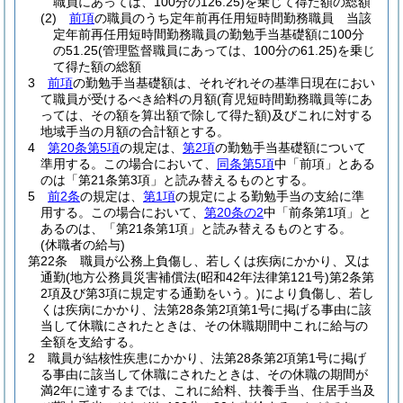
職員にあっては、100分の126.25)
を乗じて得た額の総額
(2)
前項
の職員のうち定年前再任用短時間勤務職員 当該
定年前再任用短時間勤務職員の勤勉手当基礎額に100分
の51.25
(管理監督職員にあっては、100分の61.25)
を乗じ
て得た額の総額
3
前項
の勤勉手当基礎額は、それぞれその基準日現在におい
て職員が受けるべき給料の月額
(育児短時間勤務職員等にあ
っては、その額を算出額で除して得た額)
及びこれに対する
地域手当の月額の合計額とする。
4
第20条第5項
の規定は、
第2項
の勤勉手当基礎額について
準用する。
この場合において、
同条第5項
中「前項」とある
のは「第21条第3項」と読み替えるものとする。
5
前2条
の規定は、
第1項
の規定による勤勉手当の支給に準
用する。
この場合において、
第20条の2
中「前条第1項」と
あるのは、「第21条第1項」と読み替えるものとする。
(休職者の給与)
第22条
職員が公務上負傷し、若しくは疾病にかかり、又は
通勤
(地方公務員災害補償法
(昭和42年法律第121号)
第2条第
2項及び第3項に規定する通勤をいう。)
により負傷し、若し
くは疾病にかかり、法第28条第2項第1号に掲げる事由に該
当して休職にされたときは、その休職期間中これに給与の
全額を支給する。
2
職員が結核性疾患にかかり、法第28条第2項第1号に掲げ
る事由に該当して休職にされたときは、その休職の期間が
満2年に達するまでは、これに給料、扶養手当、住居手当及