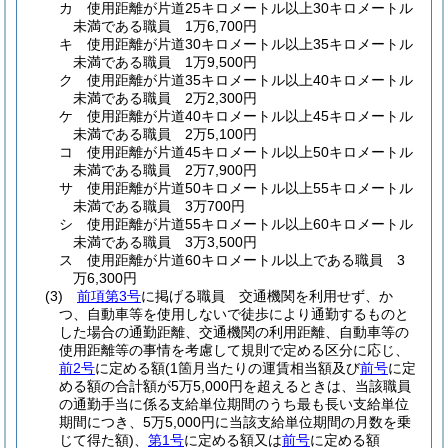
カ
使用距離が片道25キロメートル以上30キロメートル
未満である職員 1万6,700円
キ
使用距離が片道30キロメートル以上35キロメートル
未満である職員 1万9,500円
ク
使用距離が片道35キロメートル以上40キロメートル
未満である職員 2万2,300円
ケ
使用距離が片道40キロメートル以上45キロメートル
未満である職員 2万5,100円
コ
使用距離が片道45キロメートル以上50キロメートル
未満である職員 2万7,900円
サ
使用距離が片道50キロメートル以上55キロメートル
未満である職員 3万700円
シ
使用距離が片道55キロメートル以上60キロメートル
未満である職員 3万3,500円
ス
使用距離が片道60キロメートル以上である職員 3
万6,300円
(3)
前項第3号
に掲げる職員 交通機関を利用せず、か
つ、自動車等を使用しないで徒歩により通勤するものと
した場合の通勤距離、交通機関の利用距離、自動車等の
使用距離等の事情を考慮して規則で定める区分に応じ、
前2号
に定める額
(1箇月当たりの運賃相当額及び
前号
に定
める額の合計額が5万5,000円を超えるときは、当該職員
の通勤手当に係る支給単位期間のうち最も長い支給単位
期間につき、5万5,000円に当該支給単位期間の月数を乗
じて得た額)
、
第1号
に定める額又は
前号
に定める額