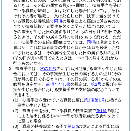
実が生じた日の属する月の翌月
(これらの日が月の初日であ
るときは、その日の属する月)
から開始し、扶養手当を受け
ている職員が離職し、又は死亡した場合においては、それ
ぞれその者が離職し、又は死亡した日、扶養手当を受けて
いる職員の扶養親族で
同項
の規定による届出に係るものの
全てが扶養親族たる要件を欠くに至った場合においては、
その事実が生じた日の属する月
(これらの日が月の初日であ
るときは、その日の属する月の前月)
をもって終わる。
ただ
し、扶養手当の支給の開始については、
同項
の規定による
届出が、これに係る事実の生じた日から15日を経過した後
にされたときは、その届出を受理した日の属する月の翌月
(その日が月の初日であるときは、その日の属する月)
から
行うものとする。
3
扶養手当は、
次の各号
のいずれかに掲げる事実が生じた場
合においては、その事実が生じた日の属する月の翌月
(その
日が月の初日であるときは、その日の属する月)
からその支
給額を改定する。
前項ただし書
の規定は、
第1号
に掲げる事
実が生じた場合における扶養手当の支給額の改定について
準用する。
(1)
扶養手当を受けている職員に更に
第1項第1号
に掲げる
事実が生じた場合
(2)
扶養手当を受けている職員の扶養親族で
第1項
の規定
による届出に係るものの一部が扶養親族たる要件を欠く
に至った場合
(3)
職員の扶養親族たる子で
第1項
の規定による届出に係