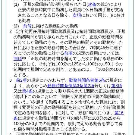
(1)
正規の勤務時間が割り振られた日
(
次条
の規定により
正規の勤務時間中に勤務した職員に休日勤務手当が支給
されることとなる日を除く。
次項
において同じ。)
におけ
る勤務
(2)
前号
に掲げる勤務以外の勤務
2
定年前再任用短時間勤務職員又は短時間勤務職員が、正規
の勤務時間が割り振られた日において、正規の勤務時間を
超えてした勤務のうち、その勤務の時間とその勤務をした
日における正規の勤務時間との合計が、7時間45分に達す
るまでの間の勤務に対する
前項
の規定の適用については、
同項
中「正規の勤務時間を超えてした次に掲げる勤務の区
分に応じて、それぞれ100分の125から100分の150までの
範囲内で規則で定める割合」とあるのは、「100分の100」
とする。
3
前2項
の規定にかかわらず、
勤務時間条例第5条
の規定に
より、あらかじめ
勤務時間条例第3条第2項
若しくは
第3項
又は
第4条
の規定により割り振られた1週間の正規の勤務時
間
(以下この条において「割振り変更前の正規の勤務時間」
という。)
を超えて勤務することを命ぜられた職員には、割
振り変更前の正規の勤務時間を超えて勤務した全時間
(規則
で定める時間を除く。)
に対して、勤務1時間につき、
第16
条
に規定する勤務1時間当たりの給与額に100分の25から
100分の50までの範囲内で、規則で定める割合を乗じて得
た額を時間外勤務手当として支給する。
4
正規の勤務時間を超えて勤務することを命ぜられ、正規の