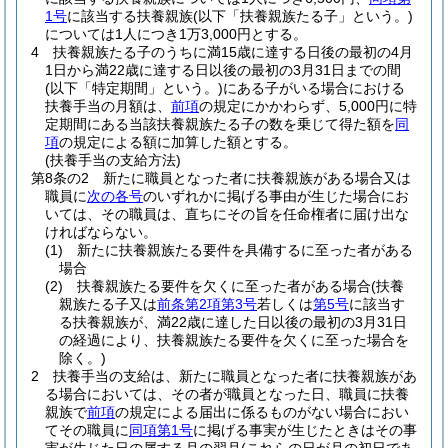
1号
に該当する扶養親族
(以下「扶養親族たる子」という。)
については1人につき1万3,000円とする。
4
扶養親族たる子のうちに満15歳に達する日後の最初の4月
1日から満22歳に達する日以後の最初の3月31日までの間
(以下「特定期間」という。)
にある子がいる場合における
扶養手当の月額は、
前項
の規定にかかわらず、5,000円に特
定期間にある当該扶養親族たる子の数を乗じて得た額を
同
項
の規定による額に加算した額とする。
(扶養手当の支給方法)
第8条の2
新たに職員となった者に扶養親族がある場合又は
職員に
次の各号
のいずれかに掲げる事由が生じた場合にお
いては、その職員は、直ちにその旨を任命権者に届け出な
ければならない。
(1)
新たに扶養親族たる要件を具備するに至った者がある
場合
(2)
扶養親族たる要件を欠くに至った者がある場合
(扶養
親族たる子又は
前条第2項第3号
若しくは
第5号
に該当す
る扶養親族が、満22歳に達した日以後の最初の3月31日
の経過により、扶養親族たる要件を欠くに至った場合を
除く。)
2
扶養手当の支給は、新たに職員となった者に扶養親族があ
る場合においては、その者が職員となった日、職員に扶養
親族で
前項
の規定による届出に係るものがない場合におい
てその職員に
同項第1号
に掲げる事実が生じたときはその事