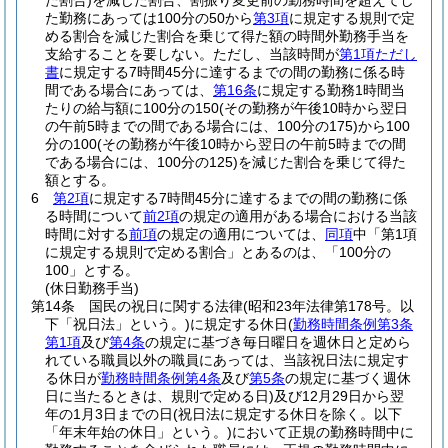
た割合)
を減じた割合、割振り変更前の勤務時間を超えてし
た勤務にあっては100分の50から
第3項
に規定する規則で定
める割合を減じた割合を乗じて得た額の時間外勤務手当を
支給することを要しない。
ただし、当該時間が
第1項ただし
書
に規定する7時間45分に達するまでの間の勤務に係る時
間である場合にあっては、
第16条
に規定する勤務1時間当
たりの給与額に100分の150
(その勤務が午後10時から翌日
の午前5時までの間である場合には、100分の175)
から100
分の100
(その勤務が午後10時から翌日の午前5時までの間
である場合には、100分の125)
を減じた割合を乗じて得た
額とする。
6
第2項
に規定する7時間45分に達するまでの間の勤務に係
る時間について
前2項
の規定の適用がある場合における当該
時間に対する
前項
の規定の適用については、
同項
中「第1項
に規定する規則で定める割合」とあるのは、「100分の
100」とする。
(休日勤務手当)
第14条
国民の祝日に関する法律
(昭和23年法律第178号。以
下「祝日法」という。)
に規定する休日
(
勤務時間条例第3条
第1項
及び
第4条
の規定に基づき毎日曜日を週休日と定めら
れている職員以外の職員にあっては、当該祝日法に規定す
る休日が
勤務時間条例第4条
及び
第5条
の規定に基づく週休
日に当たるときは、規則で定める日)
及び12月29日から翌
年の1月3日までの日
(祝日法に規定する休日を除く。以下
「年末年始の休日」という。)
において正規の勤務時間中に