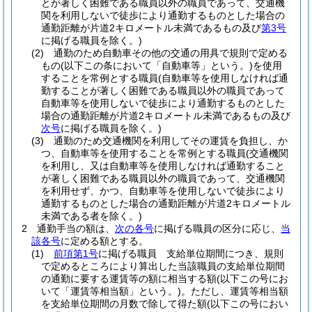
とが著しく困難である職員以外の職員であって、交通機
関を利用しないで徒歩により通勤するものとした場合の
通勤距離が片道2キロメートル未満であるもの及び
第3号
に掲げる職員を除く。)
(2)
通勤のため自動車その他の交通の用具で規則で定める
もの
(以下この条において「自動車等」という。)
を使用
することを常例とする職員
(自動車等を使用しなければ通
勤することが著しく困難である職員以外の職員であって
自動車等を使用しないで徒歩により通勤するものとした
場合の通勤距離が片道2キロメートル未満であるもの及び
次号
に掲げる職員を除く。)
(3)
通勤のため交通機関を利用してその運賃を負担し、か
つ、自動車等を使用することを常例とする職員
(交通機関
を利用し、又は自動車等を使用しなければ通勤すること
が著しく困難である職員以外の職員であって、交通機関
を利用せず、かつ、自動車等を使用しないで徒歩により
通勤するものとした場合の通勤距離が片道2キロメートル
未満である者を除く。)
2
通勤手当の額は、
次の各号
に掲げる職員の区分に応じ、
当
該各号
に定める額とする。
(1)
前項第1号
に掲げる職員 支給単位期間につき、規則
で定めるところにより算出した当該職員の支給単位期間
の通勤に要する運賃等の額に相当する額
(以下この号にお
いて「運賃等相当額」という。)
。
ただし、運賃等相当額
を支給単位期間の月数で除して得た額
(以下この号におい