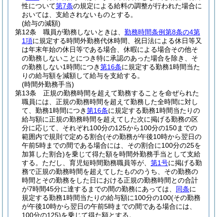
性について
第7条
の規定による給料の調整が行われた場合に
おいては、支給されないものとする。
(給与の減額)
第12条
職員が勤務しないときは、
勤務時間条例第8条の4第
1項
に規定する時間外勤務代休時間、祝日法による休日等又
は年末年始の休日等である場合、休暇による場合その他そ
の勤務しないことにつき特に承認のあった場合を除き、そ
の勤務しない1時間につき
第16条
に規定する勤務1時間当た
りの給与額を減額して給与を支給する。
(時間外勤務手当)
第13条
正規の勤務時間を超えて勤務することを命ぜられた
職員には、正規の勤務時間を超えて勤務した全時間に対し
て、勤務1時間につき
第16条
に規定する勤務1時間当たりの
給与額に正規の勤務時間を超えてした次に掲げる勤務の区
分に応じて、それぞれ100分の125から100分の150までの
範囲内で規則で定める割合
(その勤務が午後10時から翌日の
午前5時までの間である場合には、その割合に100分の25を
加算した割合)
を乗じて得た額を時間外勤務手当として支給
する。
ただし、育児短時間勤務職員等が、
第1号
に掲げる勤
務で正規の勤務時間を超えてしたもののうち、その勤務の
時間とその勤務をした日における正規の勤務時間との合計
が7時間45分に達するまでの間の勤務にあっては、
同条
に
規定する勤務1時間当たりの給与額に100分の100
(その勤務
が午後10時から翌日の午前5時までの間である場合には、
100分の125)
を乗じて得た額とする。