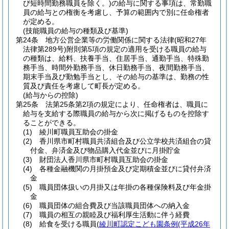
び短時間勤務職員を除く。)
の給与に関する事項は、常勤職
員の給与との権衡を考慮し、予算の範囲内で別に任命権者
が定める。
(技能職員の給与の種類及び基準)
第24条
地方公営企業等の労働関係に関する法律
(昭和27年
法律第289号)
附則第5項の規定の適用を受ける職員の給与
の種類は、給料、扶養手当、住居手当、通勤手当、特殊勤
務手当、時間外勤務手当、休日勤務手当、夜間勤務手当、
期末手当及び勤勉手当とし、その給与の基準は、勤務の性
質及び責任を考慮して町長が定める。
(給与からの控除)
第25条
法第25条第2項の規定により、任命権者は、職員に
給与を支給する際職員の給与から次に掲げるものを控除す
ることができる。
(1)
綾川町職員互助会の掛金
(2)
香川県市町村職員共済組合及び公立学校共済組合の貸
付金、弁済金及び物品購入代金並びに月掛貯金
(3)
財団法人香川県市町村職員互助会の掛金
(4)
各種金融機関の月掛預金及び定期積金並びに貸付弁済
金
(5)
職員団体扱いの月掛又は年掛の各種保険料及び年金掛
金
(6)
職員団体の組合費及び当該職員団体への納入金
(7)
職員の相互の親睦及び福利厚生活動に伴う経費
(8)
給食を受ける職員
(
綾川町認定こども園条例
(平成26年