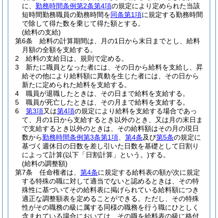
に、
勤務時間条例第2条第4項
の規定により定められた当該
短時間勤務職員の勤務時間を
同条第1項
に規定する勤務時間
で除して得た数を乗じて得た額とする。
(給料の支給)
第6条
給料の計算期間は、月の1日から末日までとし、給料
月額の全額を支給する。
2
給料の支給日は、規則で定める。
3
新たに職員となった者には、その日から給料を支給し、昇
給その他により給料額に異動を生じた者には、その日から
新たに定められた給料を支給する。
4
職員が退職したときは、その日まで給料を支給する。
5
職員が死亡したときは、その月まで給料を支給する。
6
第3項
又は
第4項
の規定により給料を支給する場合であっ
て、月の1日から支給するとき以外のとき、又は月の末日ま
で支給するとき以外のときは、その給料額はその月の現日
数から
勤務時間条例第3条第1項
、
第4条
及び
第5条
の規定に
基づく週休日の日数を差し引いた日数を基礎として日割り
によって計算
(以下「日割計算」という。)
する。
(給料の調整額)
第7条
任命権者は、
第4条
に規定する給料表の額が次に規定
する特殊の職に対して適当でないと認めるときは、その特
殊性に基づいてその給料表に掲げられている給料額につき
適正な調整額表を定めることができる。
ただし、その特殊
性がその職務の級に属する同様の職務を行う職にひとしく
含まれている場合においては、その職を給料表の級に格付