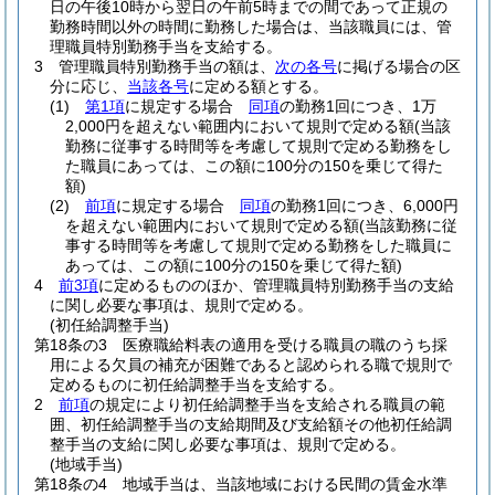
日の午後10時から翌日の午前5時までの間であって正規の
勤務時間以外の時間に勤務した場合は、当該職員には、管
理職員特別勤務手当を支給する。
3
管理職員特別勤務手当の額は、
次の各号
に掲げる場合の区
分に応じ、
当該各号
に定める額とする。
(1)
第1項
に規定する場合
同項
の勤務1回につき、1万
2,000円を超えない範囲内において規則で定める額
(当該
勤務に従事する時間等を考慮して規則で定める勤務をし
た職員にあっては、この額に100分の150を乗じて得た
額)
(2)
前項
に規定する場合
同項
の勤務1回につき、6,000円
を超えない範囲内において規則で定める額
(当該勤務に従
事する時間等を考慮して規則で定める勤務をした職員に
あっては、この額に100分の150を乗じて得た額)
4
前3項
に定めるもののほか、管理職員特別勤務手当の支給
に関し必要な事項は、規則で定める。
(初任給調整手当)
第18条の3
医療職給料表の適用を受ける職員の職のうち採
用による欠員の補充が困難であると認められる職で規則で
定めるものに初任給調整手当を支給する。
2
前項
の規定により初任給調整手当を支給される職員の範
囲、初任給調整手当の支給期間及び支給額その他初任給調
整手当の支給に関し必要な事項は、規則で定める。
(地域手当)
第18条の4
地域手当は、当該地域における民間の賃金水準