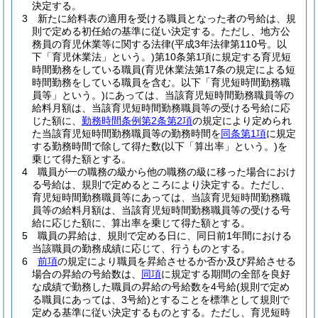
決定する。
3
新たに給料表の適用を受ける職員となった者の号給は、規
則で定める初任給の基準に従い決定する。
ただし、地方公
務員の育児休業等に関する法律
(平成3年法律第110号。以
下「育児休業法」という。)
第10条第1項に規定する育児短
時間勤務をしている職員
(育児休業法第17条の規定による短
時間勤務をしている職員を含む。以下「育児短時間勤務職
員等」という。)
にあっては、当該育児短時間勤務職員等の
給料月額は、当該育児短時間勤務職員等の受ける号給に応
じた額に、
勤務時間条例第2条第2項
の規定により定められ
た当該育児短時間勤務職員等の勤務時間を
同条第1項
に規定
する勤務時間で除して得た数
(以下「算出率」という。)
を
乗じて得た額とする。
4
職員が一の職務の級から他の職務の級に移った場合におけ
る号給は、規則で定めるところにより決定する。
ただし、
育児短時間勤務職員等にあっては、当該育児短時間勤務職
員等の給料月額は、当該育児短時間勤務職員等の受ける号
給に応じた額に、算出率を乗じて得た額とする。
5
職員の昇給は、規則で定める日に、同日前1年間における
当該職員の勤務成績に応じて、行うものとする。
6
前項
の規定により職員を昇給させるか否か及び昇給させる
場合の昇給の号給数は、
同項
に規定する期間の全部を良好
な成績で勤務した職員の昇給の号給数を4号給
(規則で定め
る職員にあっては、3号給)
とすることを標準として規則で
定める基準に従い決定するものとする。
ただし、育児短時