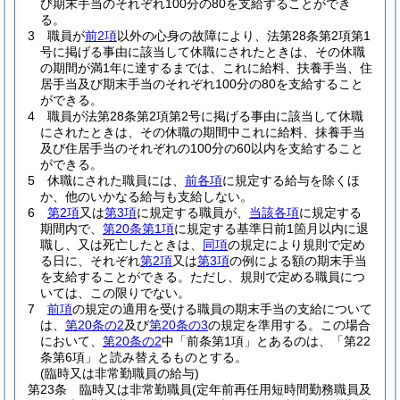
び期末手当のそれぞれ100分の80を支給することができ
る。
3
職員が
前2項
以外の心身の故障により、法第28条第2項第1
号に掲げる事由に該当して休職にされたときは、その休職
の期間が満1年に達するまでは、これに給料、扶養手当、住
居手当及び期末手当のそれぞれ100分の80を支給すること
ができる。
4
職員が法第28条第2項第2号に掲げる事由に該当して休職
にされたときは、その休職の期間中これに給料、抹養手当
及び住居手当のそれぞれの100分の60以内を支給すること
ができる。
5
休職にされた職員には、
前各項
に規定する給与を除くほ
か、他のいかなる給与も支給しない。
6
第2項
又は
第3項
に規定する職員が、
当該各項
に規定する
期間内で、
第20条第1項
に規定する基準日前1箇月以内に退
職し、又は死亡したときは、
同項
の規定により規則で定め
る日に、それぞれ
第2項
又は
第3項
の例による額の期末手当
を支給することができる。
ただし、規則で定める職員につ
いては、この限りでない。
7
前項
の規定の適用を受ける職員の期末手当の支給について
は、
第20条の2
及び
第20条の3
の規定を準用する。
この場合
において、
第20条の2
中「前条第1項」とあるのは、「第22
条第6項」と読み替えるものとする。
(臨時又は非常勤職員の給与)
第23条
臨時又は非常勤職員
(定年前再任用短時間勤務職員及