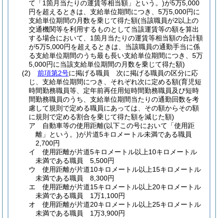
て「1箇月当たりの運賃等相当額」という。)
が5万5,000
円を超えるときは、支給単位期間につき、5万5,000円に
支給単位期間の月数を乗じて得た額
(当該職員が2以上の
交通機関等を利用するものとして当該運賃等の額を算出
する場合において、1箇月当たりの運賃等相当額の合計額
が5万5,000円を超えるときは、当該職員の通勤手当に係
る支給単位期間のうち最も長い支給単位期間につき、5万
5,000円に当該支給単位期間の月数を乗じて得た額)
(2)
前項第2号
に掲げる職員 次に掲げる職員の区分に応
じ、支給単位期間につき、それぞれ次に定める額
(育児短
時間勤務職員等、定年前再任用短時間勤務職員及び短時
間勤務職員のうち、支給単位期間当たりの通勤回数を考
慮して規則で定める職員にあっては、その額からその額
に規則で定める割合を乗じて得た額を減じた額)
ア
自動車等の使用距離
(以下この号において「使用距
離」という。)
が片道5キロメートル未満である職員
2,700円
イ
使用距離が片道5キロメートル以上10キロメートル
未満である職員 5,500円
ウ
使用距離が片道10キロメートル以上15キロメートル
未満である職員 8,300円
エ
使用距離が片道15キロメートル以上20キロメートル
未満である職員 1万1,100円
オ
使用距離が片道20キロメートル以上25キロメートル
未満である職員 1万3,900円