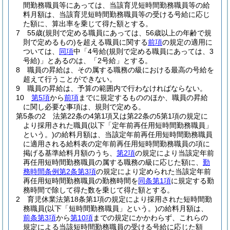
間勤務職員等にあっては、当該育児短時間勤務職員等の給
料月額は、当該育児短時間勤務職員等の受ける号給に応じ
た額に、算出率を乗じて得た額とする。
7
55歳
(規則で定める職員にあっては、56歳以上の年齢で規
則で定めるもの)
を超える職員に関する
前項
の規定の適用に
ついては、
同項
中「4号給
(規則で定める職員にあっては、3
号給)
」とあるのは、「2号給」とする。
8
職員の昇給は、その属する職務の級における最高の号給を
超えて行うことができない。
9
職員の昇給は、予算の範囲内で行わなければならない。
10
第5項
から
前項
までに規定するもののほか、職員の昇給
に関し必要な事項は、規則で定める。
第5条の2
法第22条の4第1項又は第22条の5第1項の規定に
より採用された職員
(以下「定年前再任用短時間勤務職員」
という。)
の給料月額は、当該定年前再任用短時間勤務職員
に適用される給料表の定年前再任用短時間勤務職員の項に
掲げる基準給料月額のうち、
第2項
の規定により当該定年前
再任用短時間勤務職員の属する職務の級に応じた額に、
勤
務時間条例第2条第3項
の規定により定められた当該定年前
再任用短時間勤務職員の勤務時間を
同条第1項
に規定する勤
務時間で除して得た数を乗じて得た額とする。
2
育児休業法第18条第1項の規定により採用された短時間勤
務職員
(以下「短時間勤務職員」という。)
の給料月額は、
前条第3項
から
第10項
までの規定にかかわらず、これらの
規定による当該短時間勤務職員の受ける号給に応じた額