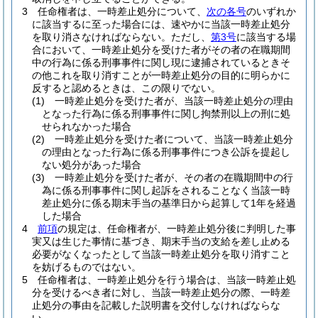
3
任命権者は、一時差止処分について、
次の各号
のいずれか
に該当するに至った場合には、速やかに当該一時差止処分
を取り消さなければならない。
ただし、
第3号
に該当する場
合において、一時差止処分を受けた者がその者の在職期間
中の行為に係る刑事事件に関し現に逮捕されているときそ
の他これを取り消すことが一時差止処分の目的に明らかに
反すると認めるときは、この限りでない。
(1)
一時差止処分を受けた者が、当該一時差止処分の理由
となった行為に係る刑事事件に関し拘禁刑以上の刑に処
せられなかった場合
(2)
一時差止処分を受けた者について、当該一時差止処分
の理由となった行為に係る刑事事件につき公訴を提起し
ない処分があった場合
(3)
一時差止処分を受けた者が、その者の在職期間中の行
為に係る刑事事件に関し起訴をされることなく当該一時
差止処分に係る期末手当の基準日から起算して1年を経過
した場合
4
前項
の規定は、任命権者が、一時差止処分後に判明した事
実又は生じた事情に基づき、期末手当の支給を差し止める
必要がなくなったとして当該一時差止処分を取り消すこと
を妨げるものではない。
5
任命権者は、一時差止処分を行う場合は、当該一時差止処
分を受けるべき者に対し、当該一時差止処分の際、一時差
止処分の事由を記載した説明書を交付しなければならな