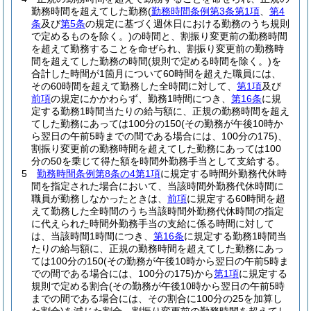
勤務時間を超えてした勤務
(
勤務時間条例第3条第1項
、
第4
条
及び
第5条
の規定に基づく週休日における勤務のうち規則
で定めるものを除く。)
の時間と、割振り変更前の勤務時間
を超えて勤務することを命ぜられ、割振り変更前の勤務時
間を超えてした勤務の時間
(規則で定める時間を除く。)
を
合計した時間が1箇月について60時間を超えた職員には、
その60時間を超えて勤務した全時間に対して、
第1項
及び
前項
の規定にかかわらず、勤務1時間につき、
第16条
に規
定する勤務1時間当たりの給与額に、正規の勤務時間を超え
てした勤務にあっては100分の150
(その勤務が午後10時か
ら翌日の午前5時までの間である場合には、100分の175)
、
割振り変更前の勤務時間を超えてした勤務にあっては100
分の50を乗じて得た額を時間外勤務手当として支給する。
5
勤務時間条例第8条の4第1項
に規定する時間外勤務代休時
間を指定された場合において、当該時間外勤務代休時間に
職員が勤務しなかったときは、
前項
に規定する60時間を超
えて勤務した全時間のうち当該時間外勤務代休時間の指定
に代えられた時間外勤務手当の支給に係る時間に対して
は、当該時間1時間につき、
第16条
に規定する勤務1時間当
たりの給与額に、正規の勤務時間を超えてした勤務にあっ
ては100分の150
(その勤務が午後10時から翌日の午前5時ま
での間である場合には、100分の175)
から
第1項
に規定する
規則で定める割合
(その勤務が午後10時から翌日の午前5時
までの間である場合には、その割合に100分の25を加算し