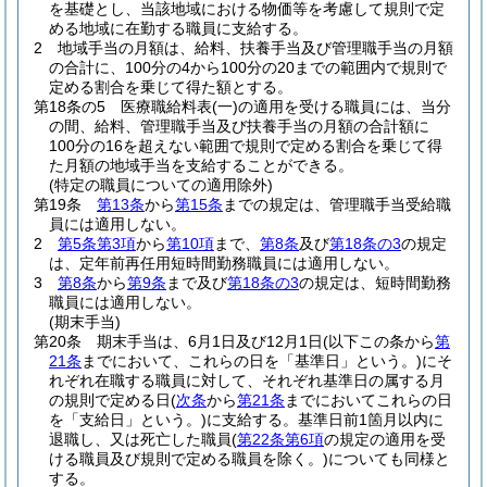
を基礎とし、当該地域における物価等を考慮して規則で定
める地域に在勤する職員に支給する。
2
地域手当の月額は、給料、扶養手当及び管理職手当の月額
の合計に、100分の4から100分の20までの範囲内で規則で
定める割合を乗じて得た額とする。
第18条の5
医療職給料表
(一)
の適用を受ける職員には、当分
の間、給料、管理職手当及び扶養手当の月額の合計額に
100分の16を超えない範囲で規則で定める割合を乗じて得
た月額の地域手当を支給することができる。
(特定の職員についての適用除外)
第19条
第13条
から
第15条
までの規定は、管理職手当受給職
員には適用しない。
2
第5条第3項
から
第10項
まで、
第8条
及び
第18条の3
の規定
は、定年前再任用短時間勤務職員には適用しない。
3
第8条
から
第9条
まで及び
第18条の3
の規定は、短時間勤務
職員には適用しない。
(期末手当)
第20条
期末手当は、6月1日及び12月1日
(以下この条から
第
21条
までにおいて、これらの日を「基準日」という。)
にそ
れぞれ在職する職員に対して、それぞれ基準日の属する月
の規則で定める日
(
次条
から
第21条
までにおいてこれらの日
を「支給日」という。)
に支給する。
基準日前1箇月以内に
退職し、又は死亡した職員
(
第22条第6項
の規定の適用を受
ける職員及び規則で定める職員を除く。)
についても同様と
する。