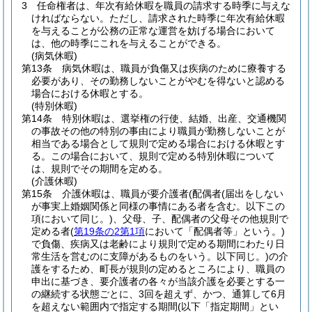
3
任命権者は、年次有給休暇を職員の請求する時季に与えな
ければならない。
ただし、請求された時季に年次有給休暇
を与えることが公務の正常な運営を妨げる場合において
は、他の時季にこれを与えることができる。
(病気休暇)
第13条
病気休暇は、職員が負傷又は疾病のために療養する
必要があり、その勤務しないことがやむを得ないと認める
場合における休暇とする。
(特別休暇)
第14条
特別休暇は、選挙権の行使、結婚、出産、交通機関
の事故その他の特別の事由により職員が勤務しないことが
相当である場合として規則で定める場合における休暇とす
る。
この場合において、規則で定める特別休暇について
は、規則でその期間を定める。
(介護休暇)
第15条
介護休暇は、職員が要介護者
(配偶者
(届出をしない
が事実上婚姻関係と同様の事情にある者を含む。以下この
項において同じ。)
、父母、子、配偶者の父母その他規則で
定める者
(
第19条の2第1項
において「配偶者等」という。)
で負傷、疾病又は老齢により規則で定める期間にわたり日
常生活を営むのに支障があるものをいう。以下同じ。)
の介
護をするため、町長が規則の定めるところにより、職員の
申出に基づき、要介護者の各々が当該介護を必要とする一
の継続する状態ごとに、3回を超えず、かつ、通算して6月
を超えない範囲内で指定する期間
(以下「指定期間」とい