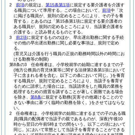
2
前項
の規定は、
第15条第1項
に規定する要介護者を介護す
る職員について準用する。
この場合において、
前項
中「次
に掲げる職員が、規則の定めるところにより、その子を養
育する」とあるのは「第15条第1項に規定する要介護者の
ある職員が、規則の定めるところにより、当該要介護者を
介護する」と読み替えるものとする。
3
前2項
に規定するもののほか、早出遅出勤務に関する手続
その他の早出遅出勤務に関し必要な事項は、規則で定め
る。
(育児又は介護を行う職員の正規の勤務時間以外の時間にお
ける勤務等の制限)
第8条の3
任命権者は、小学校就学の始期に達するまでの子
(地方公務員の育児休業等に関する法律第2条第1項において
子に含まれる者を含む。以下この条において同じ。)
を養育
する職員が、規則で定めるところにより、当該子を養育す
るために請求した場合には、当該請求をした職員の業務を
処理するための措置を講ずることが著しく困難である場合
を除き、
第8条
に規定する勤務
(災害その他避けることので
きない事由に基づく臨時の勤務を除く。)
をさせてはならな
い。
2
任命権者は、小学校就学の始期に達するまでの子のある職
員
(職員の配偶者で当該子の親であるものが、深夜
(午後10
時から翌日の午前5時までの間をいう。以下この項において
同じ。)
において常態として当該子を養育することができる