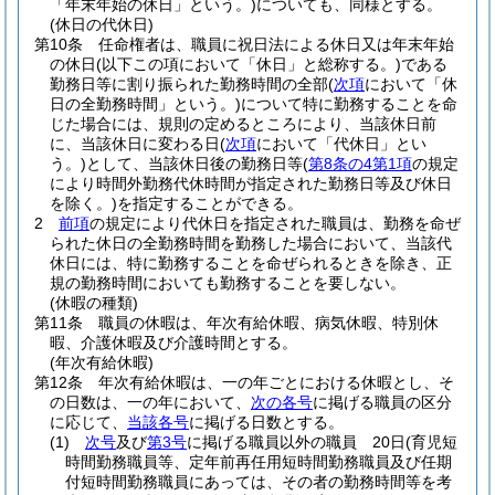
「年末年始の休日」という。)
についても、同様とする。
(休日の代休日)
第10条
任命権者は、職員に祝日法による休日又は年末年始
の休日
(以下この項において「休日」と総称する。)
である
勤務日等に割り振られた勤務時間の全部
(
次項
において「休
日の全勤務時間」という。)
について特に勤務することを命
じた場合には、規則の定めるところにより、当該休日前
に、当該休日に変わる日
(
次項
において「代休日」とい
う。)
として、当該休日後の勤務日等
(
第8条の4第1項
の規定
により時間外勤務代休時間が指定された勤務日等及び休日
を除く。)
を指定することができる。
2
前項
の規定により代休日を指定された職員は、勤務を命ぜ
られた休日の全勤務時間を勤務した場合において、当該代
休日には、特に勤務することを命ぜられるときを除き、正
規の勤務時間においても勤務することを要しない。
(休暇の種類)
第11条
職員の休暇は、年次有給休暇、病気休暇、特別休
暇、介護休暇及び介護時間とする。
(年次有給休暇)
第12条
年次有給休暇は、一の年ごとにおける休暇とし、そ
の日数は、一の年において、
次の各号
に掲げる職員の区分
に応じて、
当該各号
に掲げる日数とする。
(1)
次号
及び
第3号
に掲げる職員以外の職員 20日
(育児短
時間勤務職員等、定年前再任用短時間勤務職員及び任期
付短時間勤務職員にあっては、その者の勤務時間等を考