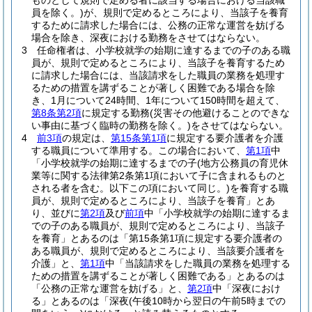
ものとして規則で定める者に該当する場合における当該職
員を除く。)
が、規則で定めるところにより、当該子を養育
するために請求した場合には、公務の正常な運営を妨げる
場合を除き、深夜における勤務をさせてはならない。
3
任命権者は、小学校就学の始期に達するまでの子のある職
員が、規則で定めるところにより、当該子を養育するため
に請求した場合には、当該請求をした職員の業務を処理す
るための措置を講ずることが著しく困難である場合を除
き、1月について24時間、1年について150時間を超えて、
第8条第2項
に規定する勤務
(災害その他避けることのできな
い事由に基づく臨時の勤務を除く。)
をさせてはならない。
4
前3項
の規定は、
第15条第1項
に規定する要介護者を介護
する職員について準用する。
この場合において、
第1項
中
「小学校就学の始期に達するまでの子
(地方公務員の育児休
業等に関する法律第2条第1項において子に含まれるものと
される者を含む。以下この項において同じ。)
を養育する職
員が、規則で定めるところにより、当該子を養育」とあ
り、並びに
第2項
及び
前項
中「小学校就学の始期に達するま
での子のある職員が、規則で定めるところにより、当該子
を養育」とあるのは「第15条第1項に規定する要介護者の
ある職員が、規則で定めるところにより、当該要介護者を
介護」と、
第1項
中「当該請求をした職員の業務を処理する
ための措置を講ずることが著しく困難である」とあるのは
「公務の正常な運営を妨げる」と、
第2項
中「深夜におけ
る」とあるのは「深夜
(午後10時から翌日の午前5時までの