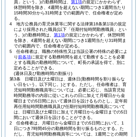
員」という。)
の勤務時間は、
第1項
の規定にかかわらず、
休憩時間を除き、4週間を超えない期間につき1週間当たり
15時間30分から31時間までの範囲内で、任命権者が定め
る。
4
地方公務員の育児休業等に関する法律第18条第1項の規定
により採用された職員
(以下「任期付短時間勤務職員」とい
う。)
の勤務時間は、
第1項
の規定にかかわらず、休憩時間
を除き、4週間を超えない期間につき1週間当たり31時間ま
での範囲内で、任命権者が定める。
5
任命権者は、職務の特殊性又は当該公署の特殊の必要によ
り
前各項
に規定する勤務時間を超えて勤務することを必要
とする職員の勤務時間について、町長の承認を得て、別に
定めることができる。
(週休日及び勤務時間の割振り)
第3条
日曜日及び土曜日は、週休日
(勤務時間を割り振らな
い日をいう。以下同じ。)
とする。
ただし、任命権者は、育
児短時間勤務職員等については、必要に応じ、当該育児短
時間勤務等の内容に従いこれらの日に加えて月曜日から金
曜日までの5日間において週休日を設けるものとし、定年前
再任用短時間勤務職員及び任期付短時間勤務職員について
は、日曜日及び土曜日に加えて月曜日から金曜日までの5日
間において週休日を設けることができる。
2
任命権者は、月曜日から金曜日までの5日間において、1
日につき7時間45分の勤務時間を割り振るものとする。
た
だし、育児短時間勤務職員等については、1週間ごとの期間