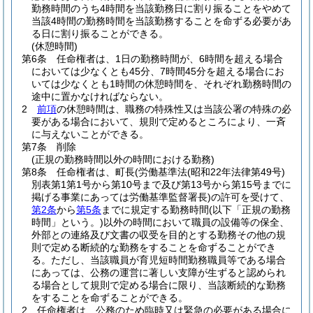
勤務時間のうち4時間を当該勤務日に割り振ることをやめて
当該4時間の勤務時間を当該勤務することを命ずる必要があ
る日に割り振ることができる。
(休憩時間)
第6条
任命権者は、1日の勤務時間が、6時間を超える場合
においては少なくとも45分、7時間45分を超える場合にお
いては少なくとも1時間の休憩時間を、それぞれ勤務時間の
途中に置かなければならない。
2
前項
の休憩時間は、職務の特殊性又は当該公署の特殊の必
要がある場合において、規則で定めるところにより、一斉
に与えないことができる。
第7条
削除
(正規の勤務時間以外の時間における勤務)
第8条
任命権者は、町長
(労働基準法
(昭和22年法律第49号)
別表第1第1号から第10号まで及び第13号から第15号までに
掲げる事業にあっては労働基準監督署長)
の許可を受けて、
第2条
から
第5条
までに規定する勤務時間
(以下「正規の勤務
時間」という。)
以外の時間において職員の設備等の保全、
外部との連絡及び文書の収受を目的とする勤務その他の規
則で定める断続的な勤務をすることを命ずることができ
る。
ただし、当該職員が育児短時間勤務職員等である場合
にあっては、公務の運営に著しい支障が生ずると認められ
る場合として規則で定める場合に限り、当該断続的な勤務
をすることを命ずることができる。
2
任命権者は、公務のため臨時又は緊急の必要がある場合に