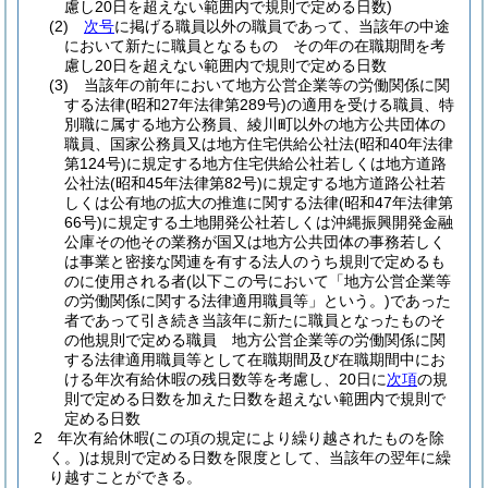
慮し20日を超えない範囲内で規則で定める日数)
(2)
次号
に掲げる職員以外の職員であって、当該年の中途
において新たに職員となるもの その年の在職期間を考
慮し20日を超えない範囲内で規則で定める日数
(3)
当該年の前年において地方公営企業等の労働関係に関
する法律
(昭和27年法律第289号)
の適用を受ける職員、特
別職に属する地方公務員、綾川町以外の地方公共団体の
職員、国家公務員又は地方住宅供給公社法
(昭和40年法律
第124号)
に規定する地方住宅供給公社若しくは地方道路
公社法
(昭和45年法律第82号)
に規定する地方道路公社若
しくは公有地の拡大の推進に関する法律
(昭和47年法律第
66号)
に規定する土地開発公社若しくは沖縄振興開発金融
公庫その他その業務が国又は地方公共団体の事務若しく
は事業と密接な関連を有する法人のうち規則で定めるも
のに使用される者
(以下この号において「地方公営企業等
の労働関係に関する法律適用職員等」という。)
であった
者であって引き続き当該年に新たに職員となったものそ
の他規則で定める職員 地方公営企業等の労働関係に関
する法律適用職員等として在職期間及び在職期間中にお
ける年次有給休暇の残日数等を考慮し、20日に
次項
の規
則で定める日数を加えた日数を超えない範囲内で規則で
定める日数
2
年次有給休暇
(この項の規定により繰り越されたものを除
く。)
は規則で定める日数を限度として、当該年の翌年に繰
り越すことができる。