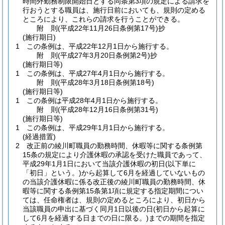
時間外勤務制限開始日とする同条第3項の規定による請求を
行おうとする職員は、施行日前においても、規則の定める
ところにより、これらの請求を行うことができる。
附
則
(平成22年11月26日
条例第17号)
抄
(施行期日)
1
この条例は、平成22年12月1日から施行する。
附
則
(平成27年3月20日
条例第2号)
抄
(施行期日等)
1
この条例は、平成27年4月1日から施行する。
附
則
(平成28年3月18日
条例第18号)
(施行期日等)
1
この条例は平成28年4月1日から施行する。
附
則
(平成28年12月16日
条例第31号)
(施行期日等)
1
この条例は、平成29年1月1日から施行する。
(経過措置)
2
改正前の綾川町職員の勤務時間、休暇等に関する条例第
15条の規定により介護休暇の承認を受けた職員であって、
平成29年1月1日において当該介護休暇の初日
(以下単に
「初日」という。)
から起算して6月を経過していないもの
の当該介護休暇に係る改正後の綾川町職員の勤務時間、休
暇等に関する条例第15条第1項に規定する指定期間につい
ては、任命権者は、規則の定めるところにより、初日から
当該職員の申出に基づく同月1日以後の日
(初日から起算に
して6月を経過する日までの日に限る。)
までの期間を指定