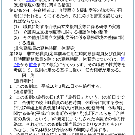
(勤務環境の整備に関する措置)
第17条の4
任命権者は、介護両立支援制度等の請求等が円
滑に行われるようにするため、次に掲げる措置を講じなけ
ればならない。
(1)
職員に対する介護両立支援制度等に係る研修の実施
(2)
介護両立支援制度等に関する相談体制の整備
(3)
その他介護両立支援制度等に係る勤務環境の整備に関
する措置
(非常勤職員の勤務時間、休暇等)
第18条
非常勤職員
(定年前再任用短時間勤務職員及び任期付
短時間勤務職員を除く)
の勤務時間、休暇等については、
第
2条
から
前条
までの規定にかかわらず、その職務の性質等を
考慮して、規則の定める基準に従い、任命権者が定める。
附
則
(施行期日)
1
この条例は、平成18年3月21日から施行する。
(経過措置)
2
この条例の施行の日
(以下「施行日」という。)
の前日まで
に、合併前の綾上町職員の勤務時間、休暇等に関する条例
(平成7年綾上町条例第14号)
又は職員の勤務時間、休暇等に
関する条例
(平成7年綾南町条例第4号)
(以下これらを「合併
前の条例」という。)
の規定によりなされた承認その他の行
為は、それぞれこの条例の相当規定によりなされたものと
みなし、病気休暇及び介護休暇の期間は通算する。