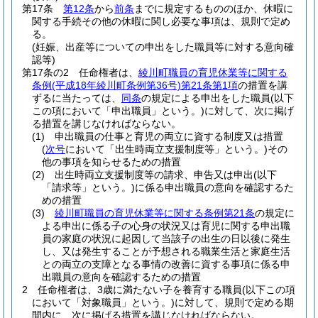
第17条
第12条
から
前条
までに規定するもののほか、休暇に
関する手続その他の休暇に関し必要な事項は、規則で定め
る。
(妊娠、出産等についての申出をした職員等に対する意向確
認等)
第17条の2
任命権者は、
綾川町職員の育児休業等に関する
条例
(平成18年綾川町条例第36号)
第21条第1項
の措置を講
ずるに当たっては、
同条
の規定による申出をした職員
(以下
この項において「申出職員」という。)
に対して、次に掲げ
る措置を講じなければならない。
(1)
申出職員の仕事と育児の両立に資する制度又は措置
(
次号
において「出生時両立支援制度等」という。)
その
他の事項を知らせるための措置
(2)
出生時両立支援制度等の請求、申告又は申出
(以下
「請求等」という。)
に係る申出職員の意向を確認するた
めの措置
(3)
綾川町職員の育児休業等に関する条例第21条
の規定に
よる申出に係る子の心身の状況又は育児に関する申出職
員の家庭の状況に起因して当該子の出生の日以後に発生
し、又は発生することが予想される職業生活と家庭生活
との両立の支障となる事情の改善に資する事項に係る申
出職員の意向を確認するための措置
2
任命権者は、3歳に満たない子を養育する職員
(以下この項
において「対象職員」という。)
に対して、規則で定める期
間内に、次に掲げる措置を講じなければならない。