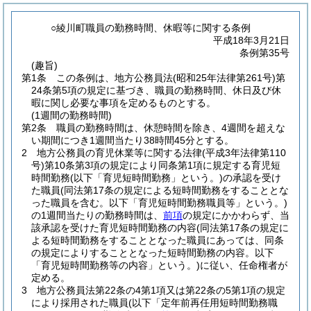
○綾川町職員の勤務時間、休暇等に関する条例
平成18年3月21日
条例第35号
(趣旨)
第1条
この条例は、地方公務員法
(昭和25年法律第261号)
第
24条第5項の規定に基づき、職員の勤務時間、休日及び休
暇に関し必要な事項を定めるものとする。
(1週間の勤務時間)
第2条
職員の勤務時間は、休憩時間を除き、4週間を超えな
い期間につき1週間当たり38時間45分とする。
2
地方公務員の育児休業等に関する法律
(平成3年法律第110
号)
第10条第3項の規定により同条第1項に規定する育児短
時間勤務
(以下「育児短時間勤務」という。)
の承認を受け
た職員
(同法第17条の規定による短時間勤務をすることとな
った職員を含む。以下「育児短時間勤務職員等」という。)
の1週間当たりの勤務時間は、
前項
の規定にかかわらず、当
該承認を受けた育児短時間勤務の内容
(同法第17条の規定に
よる短時間勤務をすることとなった職員にあっては、同条
の規定によりすることとなった短時間勤務の内容。以下
「育児短時間勤務等の内容」という。)
に従い、任命権者が
定める。
3
地方公務員法第22条の4第1項又は第22条の5第1項の規定
により採用された職員
(以下「定年前再任用短時間勤務職