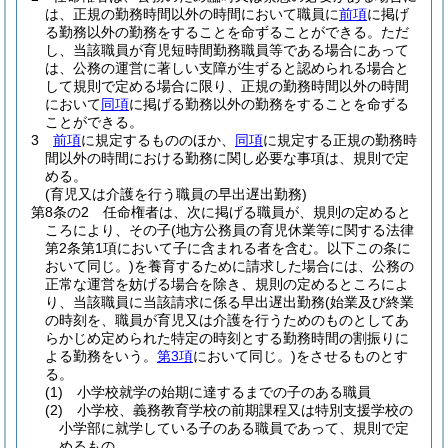
は、正規の勤務時間以外の時間において職員に
前項
に掲げ
る勤務以外の勤務をすることを命ずることができる。
ただ
し、当該職員が育児短時間勤務職員等である場合にあって
は、公務の運営に著しい支障が生ずると認められる場合と
して規則で定める場合に限り、正規の勤務時間以外の時間
において
同項
に掲げる勤務以外の勤務をすることを命ずる
ことができる。
3
前項
に規定するもののほか、
同項
に規定する正規の勤務時
間以外の時間における勤務に関し必要な事項は、規則で定
める。
(育児又は介護を行う職員の早出遅出勤務)
第8条の2
任命権者は、次に掲げる職員が、規則の定めると
ころにより、その子
(地方公務員の育児休業等に関する法律
第2条第1項において子に含まれる者を含む。以下この条に
おいて同じ。)
を養育するために請求した場合には、公務の
正常な運営を妨げる場合を除き、規則の定めるところによ
り、当該職員に当該請求に係る早出遅出勤務
(始業及び終業
の時刻を、職員が育児又は介護を行うためのものとしてあ
らかじめ定められた特定の時刻とする勤務時間の割振りに
よる勤務をいう。
第3項
において同じ。)
をさせるものとす
る。
(1)
小学校就学の始期に達するまでの子のある職員
(2)
小学校、義務教育学校の前期課程又は特別支援学校の
小学部に就学している子のある職員であって、規則で定
めるもの