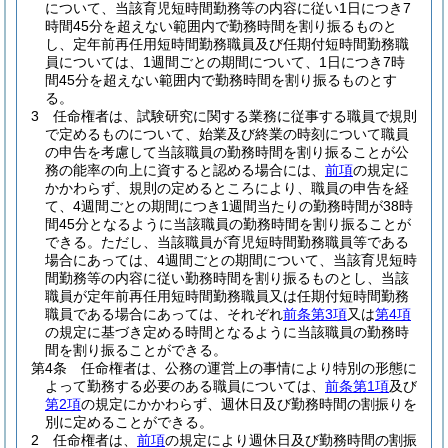
について、当該育児短時間勤務等の内容に従い1日につき7
時間45分を超えない範囲内で勤務時間を割り振るものと
し、定年前再任用短時間勤務職員及び任期付短時間勤務職
員については、1週間ごとの期間について、1日につき7時
間45分を超えない範囲内で勤務時間を割り振るものとす
る。
3
任命権者は、試験研究に関する業務に従事する職員で規則
で定めるものについて、始業及び終業の時刻について職員
の申告を考慮して当該職員の勤務時間を割り振ることが公
務の能率の向上に資すると認める場合には、
前項
の規定に
かかわらず、規則の定めるところにより、職員の申告を経
て、4週間ごとの期間につき1週間当たりの勤務時間が38時
間45分となるように当該職員の勤務時間を割り振ることが
できる。
ただし、当該職員が育児短時間勤務職員等である
場合にあっては、4週間ごとの期間について、当該育児短時
間勤務等の内容に従い勤務時間を割り振るものとし、当該
職員が定年前再任用短時間勤務職員又は任期付短時間勤務
職員である場合にあっては、それぞれ
前条第3項
又は
第4項
の規定に基づき定める時間となるように当該職員の勤務時
間を割り振ることができる。
第4条
任命権者は、公務の運営上の事情により特別の形態に
よって勤務する必要のある職員については、
前条第1項
及び
第2項
の規定にかかわらず、週休日及び勤務時間の割振りを
別に定めることができる。
2
任命権者は、
前項
の規定により週休日及び勤務時間の割振