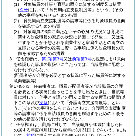
(1)
対象職員の仕事と育児の両立に資する制度又は措置
(
次号
において「育児期両立支援制度等」という。)
その
他の事項を知らせるための措置
(2)
育児期両立支援制度等の請求等に係る対象職員の意向
を確認するための措置
(3)
対象職員の3歳に満たない子の心身の状況又は育児に
関する対象職員の家庭の状況に起因して発生し、又は発
生することが予想される職業生活と家庭生活との両立の
支障となる事情の改善に資する事項に係る対象職員の意
向を確認するための措置
3
任命権者は、
第1項第3号
又は
前項第3号
の規定により意向
を確認した事項の取扱いに当たっては、当該意向に配慮し
なければならない。
(配偶者等が介護を必要とする状況に至った職員等に対する
意向確認等)
第17条の3
任命権者は、職員が配偶者等が当該職員の介護
を必要とする状況に至ったことを申し出たときは、当該職
員に対して、仕事と介護との両立に資する制度又は措置
(以
下この条及び
次条
において「介護両立支援制度等」とい
う。)
その他の事項を知らせるとともに、介護両立支援制度
等の請求等に係る当該職員の意向を確認するための面談そ
の他の措置を講じなければならない。
2
任命権者は、職員に対して、当該職員が40歳に達した日
の属する年度
(4月1日から翌年の3月31日までをいう。)
にお
いて、
前項
に規定する事項を知らせなければならない。