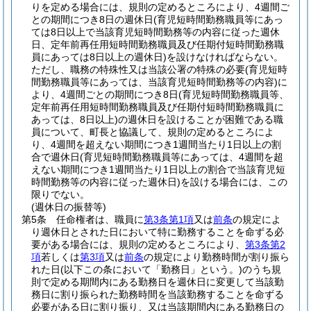
りを定める場合には、規則の定めるところにより、4週間ご
との期間につき8日の週休日
(育児短時間勤務職員等にあっ
ては8日以上で当該育児短時間勤務等の内容に従った週休
日、定年前再任用短時間勤務職員及び任期付短時間勤務職
員にあっては8日以上の週休日)
を設けなければならない。
ただし、職務の特殊性又は当該公署の特殊の必要
(育児短時
間勤務職員等にあっては、当該育児短時間勤務等の内容)
に
より、4週間ごとの期間につき8日
(育児短時間勤務職員等、
定年前再任用短時間勤務職員及び任期付短時間勤務職員に
あっては、8日以上)
の週休日を設けることが困難である職
員について、町長と協議して、規則の定めるところによ
り、4週間を超えない期間につき1週間当たり1日以上の割
合で週休日
(育児短時間勤務職員等にあっては、4週間を超
えない期間につき1週間当たり1日以上の割合で当該育児短
時間勤務等の内容に従った週休日)
を設ける場合には、この
限りでない。
(週休日の振替等)
第5条
任命権者は、職員に
第3条第1項
又は
前条
の規定によ
り週休日とされた日において特に勤務することを命ずる必
要がある場合には、規則の定めるところにより、
第3条第2
項
若しくは
第3項
又は
前条
の規定により勤務時間が割り振ら
れた日
(以下この条において「勤務日」という。)
のうち規
則で定める期間内にある勤務日を週休日に変更して当該勤
務日に割り振られた勤務時間を当該勤務することを命ずる
必要がある日に割り振り、又は当該期間内にある勤務日の