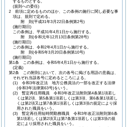
するものとする。
(規則への委任)
2
前項に定めるもののほか、この条例の施行に関し必要な事
項は、規則で定める。
附
則
(平成31年3月22日
条例第2号)
(施行期日)
この条例は、平成31年4月1日から施行する。
附
則
(令和元年12月13日
条例第28号)
(施行期日)
この条例は、令和2年4月1日から施行する。
附
則
(令和5年3月20日
条例第10号)
(施行期日)
第1条
この条例は、令和5年4月1日から施行する。
(定義)
第2条
この附則において、次の各号に掲げる用語の意義は、
それぞれ当該各号に定めるところによる。
(1)
令和3年改正法 地方公務員法の一部を改正する法律
(令和3年法律第63号)
をいう。
(2)
暫定再任用職員 令和3年改正法附則第4条第1項若し
くは第2項、第5条第1項若しくは第3項、第6条第1項若し
くは第2項又は第7条第1項若しくは第3項の規定により採
用された職員をいう。
(3)
暫定再任用短時間勤務職員 令和3年改正法附則第6条
第1項若しくは第2項又は第7条第1項若しくは第3項の規
定により採用された職員をいう。