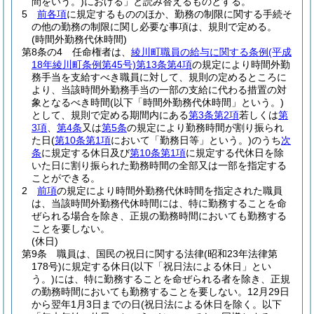
間をいう。)
における」と読み替えるものとする。
5
前各項
に規定するもののほか、勤務の制限に関する手続そ
の他の勤務の制限に関し必要な事項は、規則で定める。
(時間外勤務代休時間)
第8条の4
任命権者は、
綾川町職員の給与に関する条例
(平成
18年綾川町条例第45号)
第13条第4項
の規定により時間外勤
務手当を支給すべき職員に対して、規則の定めるところに
より、当該時間外勤務手当の一部の支給に代わる措置の対
象となるべき時間
(以下「時間外勤務代休時間」という。)
として、規則で定める期間内にある
第3条第2項
若しくは
第
3項
、
第4条
又は
第5条
の規定により勤務時間が割り振られ
た日
(
第10条第1項
において「勤務日等」という。)
のうち
次
条
に規定する休日及び
第10条第1項
に規定する代休日を除
いた日に割り振られた勤務時間の全部又は一部を指定する
ことができる。
2
前項
の規定により時間外勤務代休時間を指定された職員
は、当該時間外勤務代休時間には、特に勤務することを命
ぜられる場合を除き、正規の勤務時間においても勤務する
ことを要しない。
(休日)
第9条
職員は、国民の祝日に関する法律
(昭和23年法律第
178号)
に規定する休日
(以下「祝日法による休日」とい
う。)
には、特に勤務することを命ぜられる者を除き、正規
の勤務時間においても勤務することを要しない。
12月29日
から翌年1月3日までの日
(祝日法による休日を除く。以下