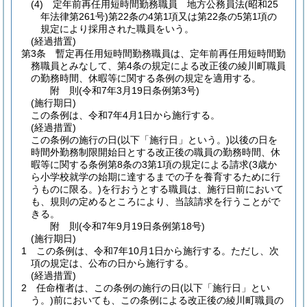
(4)
定年前再任用短時間勤務職員 地方公務員法
(昭和25
年法律第261号)
第22条の4第1項又は第22条の5第1項の
規定により採用された職員をいう。
(経過措置)
第3条
暫定再任用短時間勤務職員は、定年前再任用短時間勤
務職員とみなして、第4条の規定による改正後の綾川町職員
の勤務時間、休暇等に関する条例の規定を適用する。
附
則
(令和7年3月19日
条例第3号)
(施行期日)
この条例は、令和7年4月1日から施行する。
(経過措置)
この条例の施行の日
(以下「施行日」という。)
以後の日を
時間外勤務制限開始日とする改正後の職員の勤務時間、休
暇等に関する条例第8条の3第1項の規定による請求
(3歳か
ら小学校就学の始期に達するまでの子を養育するために行
うものに限る。)
を行おうとする職員は、施行日前において
も、規則の定めるところにより、当該請求を行うことがで
きる。
附
則
(令和7年9月19日
条例第18号)
(施行期日)
1
この条例は、令和7年10月1日から施行する。
ただし、次
項の規定は、公布の日から施行する。
(経過措置)
2
任命権者は、この条例の施行の日
(以下「施行日」とい
う。)
前においても、この条例による改正後の綾川町職員の