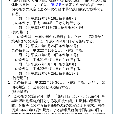
3
施行日前から引き続き在職する職員の施行日後の年次有給
休暇の日数については、
第12条
の規定にかかわらず、合併
前の条例の規定による年次有給休暇の残日数及び残時間と
する。
附
則
(平成19年3月16日
条例第8号)
この条例は、平成19年4月1日から施行する。
附
則
(平成19年11月26日
条例第20号)
抄
(施行期日)
1
この条例は、公布の日から施行する。
ただし、第2条から
第4条までの規定は、平成20年4月1日から施行する。
附
則
(平成20年9月26日
条例第23号)
この条例は、平成20年10月1日から施行する。
附
則
(平成21年3月19日
条例第10号)
この条例は、平成21年4月1日から施行する。
附
則
(平成22年3月19日
条例第8号)
この条例は、平成22年4月1日から施行する。
附
則
(平成22年6月25日
条例第13号)
(施行期日)
1
この条例は、平成22年6月30日から施行する。
ただし、次
項の規定は、公布の日から施行する。
(経過措置)
2
この条例の施行の日
(以下「施行日」という。)
以後の日を
早出遅出勤務開始日とする改正後の綾川町職員の勤務時
間、休暇等に関する条例第8条の2の規定による請求、同条
例第8条の3第1項の規定による請求又は施行日以後の日を