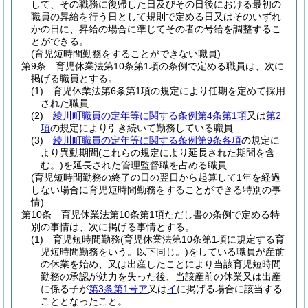
して、その職務に復帰した日及びその日後における最初の
職員の昇給を行う日として規則で定める日又はそのいずれ
かの日に、昇給の場合に準じてその者の号給を調整するこ
とができる。
(育児短時間勤務をすることができない職員)
第9条
育児休業法第10条第1項の条例で定める職員は、次に
掲げる職員とする。
(1)
育児休業法第6条第1項の規定により任期を定めて採用
された職員
(2)
綾川町職員の定年等に関する条例第4条第1項
又は
第2
項
の規定により引き続いて勤務している職員
(3)
綾川町職員の定年等に関する条例第9条各項
の規定に
より異動期間
(これらの規定により延長された期間を含
む。)
を延長された管理監督職を占める職員
(育児短時間勤務の終了の日の翌日から起算して1年を経過
しない場合に育児短時間勤務をすることができる特別の事
情)
第10条
育児休業法第10条第1項ただし書の条例で定める特
別の事情は、次に掲げる事情とする。
(1)
育児短時間勤務
(育児休業法第10条第1項に規定する育
児短時間勤務をいう。以下同じ。)
をしている職員が産前
の休業を始め、又は出産したことにより当該育児短時間
勤務の承認が効力を失った後、当該産前の休業又は出産
に係る子が
第3条第1号ア
又は
イ
に掲げる場合に該当する
こととなったこと。