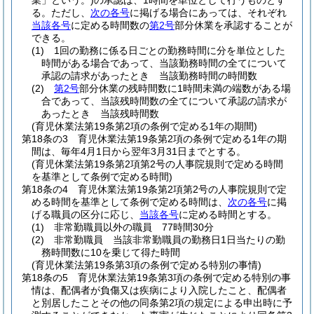
業」という。)
の承認は、1時間を単位として行うものとす
る。
ただし、
次の各号
に掲げる場合にあっては、それぞれ
当該各号
に定める時間数の
第2号
部分休業を承認することが
できる。
(1)
1回の勤務に係る日ごとの勤務時間に分を単位とした
時間がある場合であって、当該勤務時間の全てについて
承認の請求があったとき 当該勤務時間の時間数
(2)
第2号
部分休業の残時間数に1時間未満の端数がある場
合であって、当該残時間数の全てについて承認の請求が
あったとき 当該残時間数
(育児休業法第19条第2項の条例で定める1年の期間)
第18条の3
育児休業法第19条第2項の条例で定める1年の期
間は、毎年4月1日から翌年3月31日までとする。
(育児休業法第19条第2項第2号の人事院規則で定める時間
を基準として条例で定める時間)
第18条の4
育児休業法第19条第2項第2号の人事院規則で定
める時間を基準として条例で定める時間は、
次の各号
に掲
げる職員の区分に応じ、
当該各号
に定める時間とする。
(1)
非常勤職員以外の職員 77時間30分
(2)
非常勤職員 当該非常勤職員の勤務日1日当たりの勤
務時間数に10を乗じて得た時間
(育児休業法第19条第3項の条例で定める特別の事情)
第18条の5
育児休業法第19条第3項の条例で定める特別の事
情は、配偶者が負傷又は疾病により入院したこと、配偶者
と別居したことその他の同条第2項の規定による申出時に予