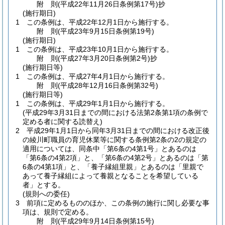
附
則
(平成22年11月26日
条例第17号)
抄
(施行期日)
1
この条例は、平成22年12月1日から施行する。
附
則
(平成23年9月15日
条例第19号)
(施行期日)
1
この条例は、平成23年10月1日から施行する。
附
則
(平成27年3月20日
条例第2号)
抄
(施行期日等)
1
この条例は、平成27年4月1日から施行する。
附
則
(平成28年12月16日
条例第32号)
(施行期日等)
1
この条例は、平成29年1月1日から施行する。
(平成29年3月31日までの間における法第2条第1項の条例で
定める者に関する読替え)
2
平成29年1月1日から同年3月31日までの間における改正後
の綾川町職員の育児休業等に関する条例第2条の2の規定の
適用については、同条中「第6条の4第1号」とあるのは
「第6条の4第2項」と、「第6条の4第2号」とあるのは「第
6条の4第1項」と、「養子縁組里親」とあるのは「里親で
あって養子縁組によって養親となることを希望している
者」とする。
(規則への委任)
3
前項に定めるもののほか、この条例の施行に関し必要な事
項は、規則で定める。
附
則
(平成29年9月14日
条例第15号)