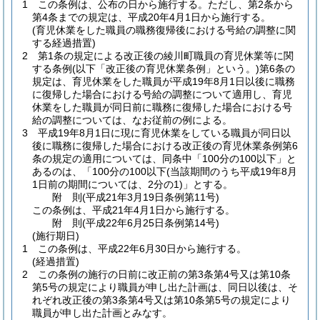
1
この条例は、公布の日から施行する。
ただし、第2条から
第4条までの規定は、平成20年4月1日から施行する。
(育児休業をした職員の職務復帰後における号給の調整に関
する経過措置)
2
第1条の規定による改正後の綾川町職員の育児休業等に関
する条例
(以下「改正後の育児休業条例」という。)
第6条の
規定は、育児休業をした職員が平成19年8月1日以後に職務
に復帰した場合における号給の調整について適用し、育児
休業をした職員が同日前に職務に復帰した場合における号
給の調整については、なお従前の例による。
3
平成19年8月1日に現に育児休業をしている職員が同日以
後に職務に復帰した場合における改正後の育児休業条例第6
条の規定の適用については、同条中「100分の100以下」と
あるのは、「100分の100以下
(当該期間のうち平成19年8月
1日前の期間については、2分の1)
」とする。
附
則
(平成21年3月19日
条例第11号)
この条例は、平成21年4月1日から施行する。
附
則
(平成22年6月25日
条例第14号)
(施行期日)
1
この条例は、平成22年6月30日から施行する。
(経過措置)
2
この条例の施行の日前に改正前の第3条第4号又は第10条
第5号の規定により職員が申し出た計画は、同日以後は、そ
れぞれ改正後の第3条第4号又は第10条第5号の規定により
職員が申し出た計画とみなす。