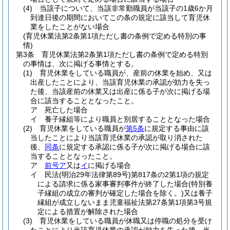
(4)
当該子について、当該非常勤職員が当該子の1歳6か月
到達日後の期間においてこの条の規定に該当して育児休
業をしたことがない場合
(育児休業法第2条第1項ただし書の条例で定める特別の事
情)
第3条
育児休業法第2条第1項ただし書の条例で定める特別
の事情は、次に掲げる事情とする。
(1)
育児休業をしている職員が、産前の休業を始め、又は
出産したことにより、当該育児休業の承認が効力を失っ
た後、当該産前の休業又は出産に係る子が次に掲げる場
合に該当することとなったこと。
ア
死亡した場合
イ
養子縁組等により職員と別居することとなった場合
(2)
育児休業をしている職員が
第5条
に規定する事由に該
当したことにより当該育児休業の承認が取り消された
後、
同条
に規定する承認に係る子が次に掲げる場合に該
当することとなったこと。
ア
前号ア
又は
イ
に掲げる場合
イ
民法
(明治29年法律第89号)
第817条の2第1項の規定
による請求に係る家事審判事件が終了した場合
(特別養
子縁組の成立の審判が確定した場合を除く。)
又は養子
縁組が成立しないまま児童福祉法第27条第1項第3号規
定による措置が解除された場合
(3)
育児休業をしている職員が休職又は停職の処分を受け