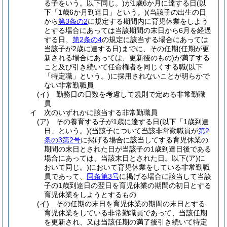
る子をいう。以下同じ。)
が1歳6か月に達する日
(以
下「1歳6か月到達日」という。)
(当該子の出生の日
から
第3条の2
に規定する期間内に育児休業をしよう
とする場合にあっては当該期間の末日から6月を経過
する日、
第2条の4
の規定に該当する場合にあっては
当該子が2歳に達する日)
までに、その任期
(任期が更
新される場合にあっては、更新後のもの)
が満了する
こと及び引き続いて任命権者を同じくする職
(以下
「特定職」という。)
に採用されないことが明らかで
ない非常勤職員
(イ)
勤務日の日数を考慮して規則で定める非常勤職
員
イ
次のいずれかに該当する非常勤職員
(ア)
その養育する子が1歳に達する日
(以下「1歳到達
日」という。)
(当該子について当該非常勤職員が
第2
条の3第2号
に掲げる場合に該当してする育児休業の
期間の末日とされた日が当該子の1歳到達日後である
場合にあっては、当該末日とされた日。以下
(ア)
に
おいて同じ。)
において育児休業をしている非常勤職
員であって、
同条第3号
に掲げる場合に該当して当該
子の1歳到達日の翌日を育児休業の期間の初日とする
育児休業をしようとするもの
(イ)
その任期の末日を育児休業の期間の末日とする
育児休業をしている非常勤職員であって、当該任期
を更新され、又は当該任期の満了後引き続いて特定