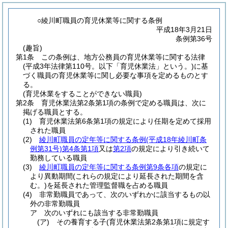
○綾川町職員の育児休業等に関する条例
平成18年3月21日
条例第36号
(趣旨)
第1条
この条例は、地方公務員の育児休業等に関する法律
(平成3年法律第110号。以下「育児休業法」という。)
に基
づく職員の育児休業等に関し必要な事項を定めるものとす
る。
(育児休業をすることができない職員)
第2条
育児休業法第2条第1項の条例で定める職員は、次に
掲げる職員とする。
(1)
育児休業法第6条第1項の規定により任期を定めて採用
された職員
(2)
綾川町職員の定年等に関する条例
(平成18年綾川町条
例第31号)
第4条第1項
又は
第2項
の規定により引き続いて
勤務している職員
(3)
綾川町職員の定年等に関する条例第9条各項
の規定に
より異動期間
(これらの規定により延長された期間を含
む。)
を延長された管理監督職を占める職員
(4)
非常勤職員であって、次のいずれかに該当するもの以
外の非常勤職員
ア
次のいずれにも該当する非常勤職員
(ア)
その養育する子
(育児休業法第2条第1項に規定す