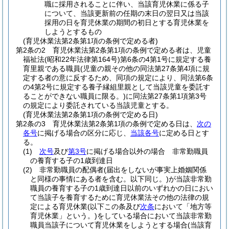
職に採用されることに伴い、当該育児休業に係る子
について、当該更新前の任期の末日の翌日又は当該
採用の日を育児休業の期間の初日とする育児休業を
しようとするもの
(育児休業法第2条第1項の条例で定める者)
第2条の2
育児休業法第2条第1項の条例で定める者は、児童
福祉法
(昭和22年法律第164号)
第6条の4第1号に規定する養
育里親である職員
(児童の親その他の同法第27条第4項に規
定する者の意に反するため、同項の規定により、同法第6条
の4第2号に規定する養子縁組里親として当該児童を委託す
ることができない職員に限る。)
に同法第27条第1項第3号
の規定により委託されている当該児童とする。
(育児休業法第2条第1項の条例で定める日)
第2条の3
育児休業法第2条第1項の条例で定める日は、
次の
各号
に掲げる場合の区分に応じ、
当該各号
に定める日とす
る。
(1)
次号
及び
第3号
に掲げる場合以外の場合 非常勤職員
の養育する子の1歳到達日
(2)
非常勤職員の配偶者
(届出をしないが事実上婚姻関係
と同様の事情にある者を含む。以下同じ。)
が当該非常勤
職員の養育する子の1歳到達日以前のいずれかの日におい
て当該子を養育するために育児休業法その他の法律の規
定による育児休業
(以下この条及び
次条
において「地方等
育児休業」という。)
をしている場合において当該非常勤
職員当該子について育児休業をしようとする場合
(当該育