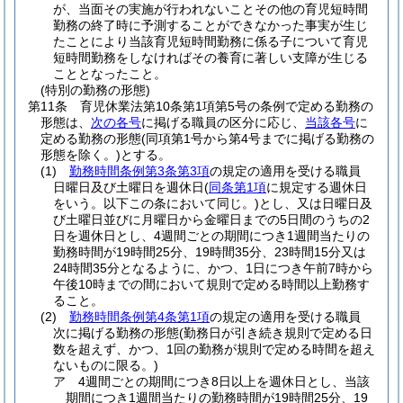
が、当面その実施が行われないことその他の育児短時間
勤務の終了時に予測することができなかった事実が生じ
たことにより当該育児短時間勤務に係る子について育児
短時間勤務をしなければその養育に著しい支障が生じる
こととなったこと。
(特別の勤務の形態)
第11条
育児休業法第10条第1項第5号の条例で定める勤務の
形態は、
次の各号
に掲げる職員の区分に応じ、
当該各号
に
定める勤務の形態
(同項第1号から第4号までに掲げる勤務の
形態を除く。)
とする。
(1)
勤務時間条例第3条第3項
の規定の適用を受ける職員
日曜日及び土曜日を週休日
(
同条第1項
に規定する週休日
をいう。以下この条において同じ。)
とし、又は日曜日及
び土曜日並びに月曜日から金曜日までの5日間のうちの2
日を週休日とし、4週間ごとの期間につき1週間当たりの
勤務時間が19時間25分、19時間35分、23時間15分又は
24時間35分となるように、かつ、1日につき午前7時から
午後10時までの間において規則で定める時間以上勤務す
ること。
(2)
勤務時間条例第4条第1項
の規定の適用を受ける職員
次に掲げる勤務の形態
(勤務日が引き続き規則で定める日
数を超えず、かつ、1回の勤務が規則で定める時間を超え
ないものに限る。)
ア
4週間ごとの期間につき8日以上を週休日とし、当該
期間につき1週間当たりの勤務時間が19時間25分、19