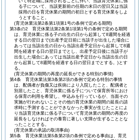
いて特定職に採用されることに伴い、当該育児休業に係
る子について、当該更新前の任期の末日の翌日又は当該
採用の日を育児休業の期間の初日とする育児休業をしよ
うとすること。
(育児休業法第2条第1項第1号の条例で定める期間)
第3条の2
育児休業法第2条第1項第1号の条例で定める期間
は、育児休業に係る子の出生の日から起算して8週間を経過
する日の翌日まで
(出産予定日前に当該子が出生した場合に
あっては当該出生の日から当該出産予定日から起算して8週
間を経過する日の翌日までとし、出産予定日後に当該子が
出生した場合にあっては当該出産予定日から当該出生の日
から起算して8週間を経過する日の翌日までとする。)
とす
る。
(育児休業の期間の再度の延長ができる特別の事情)
第4条
育児休業法第3条第2項の条例で定める特別の事情
は、配偶者が負傷又は疾病により入院したこと、配偶者と
別居したこと、育児休業に係る子について保育所等におけ
る保育の利用を希望し、申込みを行っているが、当面その
実施が行われないことその他の育児休業の期間の延長の請
求時に予測することができなかった事実が生じたことによ
り当該育児休業に係る子について育児休業の期間の再度の
延長をしなければその養育に著しい支障が生ずることとな
ったこととする。
(育児休業の承認の取消事由)
第5条
育児休業法第5条第2項の条例で定める事由は、育児