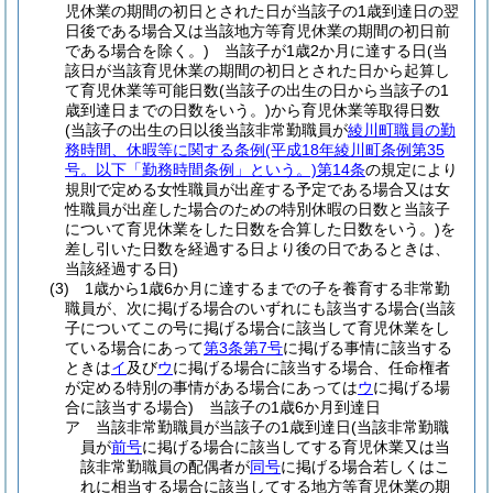
児休業の期間の初日とされた日が当該子の1歳到達日の翌
日後である場合又は当該地方等育児休業の期間の初日前
である場合を除く。)
当該子が1歳2か月に達する日
(当
該日が当該育児休業の期間の初日とされた日から起算し
て育児休業等可能日数
(当該子の出生の日から当該子の1
歳到達日までの日数をいう。)
から育児休業等取得日数
(当該子の出生の日以後当該非常勤職員が
綾川町職員の勤
務時間、休暇等に関する条例
(平成18年綾川町条例第35
号。以下「勤務時間条例」という。)
第14条
の規定により
規則で定める女性職員が出産する予定である場合又は女
性職員が出産した場合のための特別休暇の日数と当該子
について育児休業をした日数を合算した日数をいう。)
を
差し引いた日数を経過する日より後の日であるときは、
当該経過する日)
(3)
1歳から1歳6か月に達するまでの子を養育する非常勤
職員が、次に掲げる場合のいずれにも該当する場合
(当該
子についてこの号に掲げる場合に該当して育児休業をし
ている場合にあって
第3条第7号
に掲げる事情に該当する
ときは
イ
及び
ウ
に掲げる場合に該当する場合、任命権者
が定める特別の事情がある場合にあっては
ウ
に掲げる場
合に該当する場合)
当該子の1歳6か月到達日
ア
当該非常勤職員が当該子の1歳到達日
(当該非常勤職
員が
前号
に掲げる場合に該当してする育児休業又は当
該非常勤職員の配偶者が
同号
に掲げる場合若しくはこ
れに相当する場合に該当してする地方等育児休業の期