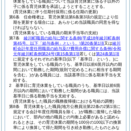
休業をしている職員について当該育児休業に係る子以外の
子に係る育児休業を承認しようとすることとする。
(育児休業に伴う任期付採用に係る任期の更新)
第6条
任命権者は、育児休業法第6条第3項の規定により任
期を更新する場合には、あらかじめ当該職員の同意を得な
ければならない。
(育児休業をしている職員の期末手当等の支給)
第7条
綾川町職員の給与に関する条例
(平成18年綾川町条例
第45号。以下「給与条例」という。)
第20条第1項
又は
綾川
町会計年度任用職員の給与及び費用弁償に関する条例
(令和
元年綾川町条例第24号)
第15条第1項
若しくは
第24条第1項
に規定するそれぞれの基準日
(以下「基準日」という。)
に
育児休業をしている職員のうち、基準日以前6箇月以内の期
間において勤務した期間
(規則で定めるこれに相当する期間
を含む。)
がある職員には、当該基準日に係る期末手当を支
給する。
2
基準日に育児休業をしている職員のうち、基準日以前6箇
月以内の期間において勤務した期間がある職員には、当該
基準日に係る勤勉手当を支給する。
(育児休業をした職員の職務復帰後における号給の調整)
第8条
育児休業をした職員
(地方公務員法第22条の2第1項に
規定する会計年度任用職員を除く。)
が職務に復帰した場合
において、部内の他の職員との均衡上必要があると認めら
れるときは、その育児休業の期間を100分の100以下の換算
率により換算して得た期間を引き続き勤務したものとみな