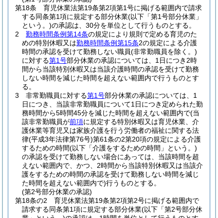
第18条
育児休業法第19条第2項第1号に掲げる範囲内で請求
する同条第1項に規定する部分休業
(以下「第1号部分休業」
という。)
の承認は、30分を単位として行うものとする。
2
勤務時間条例第14条
の規定により規則で定める育児のた
めの特別休暇又は
勤務時間条例第15条
2の規定による介護
時間の承認を受けて勤務しない職員
(非常勤職員を除く。)
に対する
第1号
部分休業の承認については、1日につき2時
間から当該特別休暇又は当該介護時間の承認を受けて勤務
しない時間を減じた時間を超えない範囲内で行うものとす
る。
3
非常勤職員に対する
第1号
部分休業の承認については、1
日につき、当該非常勤職員について1日につき定められた勤
務時間から5時間45分を減じた時間を超えない範囲内で
(当
該非常勤職員が
前項
に規定する特別休暇又は育児休業、介
護休業等育児又は家族介護を行う労働者の福祉に関する法
律
(平成3年法律第76号)
第61条の2第20項の規定による介護
するための時間
(以下「介護をするための時間」という。)
の承認を受けて勤務しない場合にあっては、当該時間を超
えない範囲内で、かつ、2時間から当該特別休暇又は当該介
護をするための時間の承認を受けて勤務しない時間を減じ
た時間を超えない範囲内で)
行うものとする。
(第2号部分休業の承認)
第18条の2
育児休業法第19条第2項第2号に掲げる範囲内で
請求する同条第1項に規定する部分休業
(以下「第2号部分休