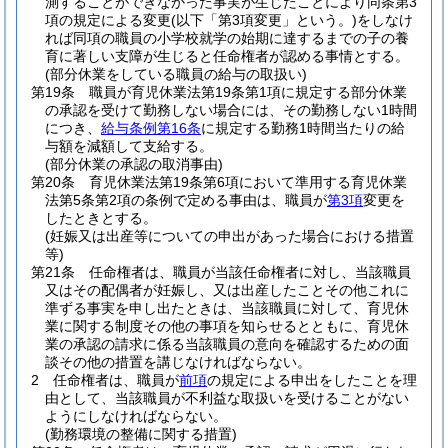
測することができなかった事実が生じたことにより同条第3
項の規定による変更
(以下「第3項変更」という。)
をしなけ
れば同項の職員の小学校就学の始期に達するまでの子の養
育に著しい支障が生じると任命権者が認める事情とする。
(部分休業をしている職員の給与の取扱い)
第19条
職員が育児休業法第19条第1項に規定する部分休業
の承認を受けて勤務しない場合には、その勤務しない1時間
につき、
給与条例第16条
に規定する勤務1時間当たりの給
与額を減額して支給する。
(部分休業の承認の取消事由)
第20条
育児休業法第19条第6項において準用する育児休業
法第5条第2項の条例で定める事由は、職員が
第3項
変更を
したときとする。
(妊娠又は出産等についての申出があった場合における措置
等)
第21条
任命権者は、職員が当該任命権者に対し、当該職員
又はその配偶者が妊娠し、又は出産したことその他これに
準ずる事実を申し出たときは、当該職員に対して、育児休
業に関する制度その他の事項を知らせるとともに、育児休
業の承認の請求に係る当該職員の意向を確認するための面
談その他の措置を講じなければならない。
2
任命権者は、職員が
前項
の規定による申出をしたことを理
由として、当該職員が不利益な取扱いを受けることがない
ようにしなければならない。
(勤務環境の整備に関する措置)