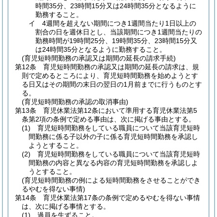
時間35分、23時間15分又は24時間35分となるように
勤務すること。
イ
4週間を超えない期間につき1週間当たり1日以上の
割合の日を週休日とし、当該期間につき1週間当たりの
勤務時間が19時間25分、19時間35分、23時間15分又
は24時間35分となるように勤務すること。
(育児短時間勤務の承認又は期間の延長の請求手続)
第12条
育児短時間勤務の承認又は期間の延長の請求は、規
則で定めるところにより、育児短時間勤務を始めようとす
る日又はその期間の末日の翌日の1月前までに行うものとす
る。
(育児短時間勤務の承認の取消事由)
第13条
育児休業法第12条において準用する育児休業法第5
条第2項の条例で定める事由は、次に掲げる事由とする。
(1)
育児短時間勤務をしている職員について当該育児短時
間勤務に係る子以外の子に係る育児短時間勤務を承認し
ようとすること。
(2)
育児短時間勤務をしている職員について当該育児短時
間勤務の内容と異なる内容の育児短時間勤務を承認しよ
うとすること。
(育児短時間勤務の例による短時間勤務をさせることができ
るやむを得ない事情)
第14条
育児休業法第17条の条例で定めるやむを得ない事情
は、次に掲げる事情とする。
(1)
過員を生ずること。