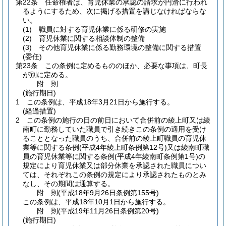
第22条
任命権者は、育児休業の承認の請求が円滑に行われ
るようにするため、次に掲げる措置を講じなければならな
い。
(1)
職員に対する育児休業に係る研修の実施
(2)
育児休業に関する相談体制の整備
(3)
その他育児休業に係る勤務環境の整備に関する措置
(委任)
第23条
この条例に定めるもののほか、必要な事項は、町長
が別に定める。
附
則
(施行期日)
1
この条例は、平成18年3月21日から施行する。
(経過措置)
2
この条例の施行の日の前日において合併前の綾上町又は綾
南町に勤務していた職員で引き続きこの条例の適用を受け
ることとなった職員のうち、合併前の綾上町職員の育児休
業等に関する条例
(平成4年綾上町条例第12号)
又は綾南町職
員の育児休業等に関する条例
(平成4年綾南町条例第1号)
の
規定により育児休業又は部分休業を承認された職員につい
ては、それぞれこの条例の規定により承認されたものとみ
なし、その期間は通算する。
附
則
(平成18年9月26日
条例第155号)
この条例は、平成18年10月1日から施行する。
附
則
(平成19年11月26日
条例第20号)
(施行期日)