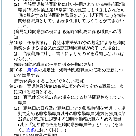
(2)
当該育児短時間勤務に伴い任用されている短時間勤務
職員
(育児休業法第18条第1項の規定により採用された同
項に規定する短時間勤務職員をいう。以下同じ。)
を短時
間勤務職員として引き続き任用しておくことができない
こと。
(育児短時間勤務の例による短時間勤務に係る職員への通
知)
第15条
任命権者は、育児休業法第17条の規定による短時間
勤務をさせる場合又は当該短時間勤務が終了した場合に
は、当該職員に対し、書面によりその旨を通知しなければ
ならない。
(短時間勤務職員の任用に係る任期の更新)
第16条
第6条
の規定は、短時間勤務職員の任期の更新につ
いて準用する。
(部分休業をすることができない職員)
第17条
育児休業法第19条第1項の条例で定める職員は、次
に掲げる職員とする。
(1)
育児休業法第17条の規定による短時間勤務をしている
職員
(2)
勤務日の日数及び勤務日ごとの勤務時間を考慮して規
則で定める非常勤職員以外の非常勤職員
(地方公務員法第
22条の4第1項に規定する短時間勤務の職を占める職員
(以下「定年前再任用短時間勤務職員等」という。)
を除
く。
次条
において同じ。)
(第1号部分休業の承認)