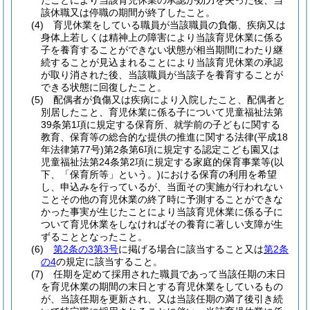
たことにより当該育児休業の承認が効力を失った後、当
該休職又は停職の期間が終了したこと。
(4)
育児休業をしている職員が当該職員の負傷、疾病又は
身体上若しくは精神上の障害により当該育児休業に係る
子を養育することができない状態が相当期間にわたり継
続することが見込まれることにより当該育児休業の承認
が取り消された後、当該職員が当該子を養育することが
できる状態に回復したこと。
(5)
配偶者が負傷又は疾病により入院したこと、配偶者と
別居したこと、育児休業に係る子について児童福祉法第
39条第1項に規定する保育所、就学前の子どもに関する
教育、保育等の総合的な提供の推進に関する法律
(平成18
年法律第77号)
第2条第6項に規定する認定こども園又は
児童福祉法第24条第2項に規定する家庭的保育事業等
(以
下、「保育所等」という。)
における保育の利用を希望
し、申込みを行っているが、当面その実施が行われない
ことその他の育児休業の終了時に予測することができな
かった事実が生じたことにより当該育児休業に係る子に
ついて育児休業をしなければその養育に著しい支障が生
ずることとなったこと。
(6)
第2条の3第3号
に掲げる場合に該当すること又は
第2条
の4
の規定に該当すること。
(7)
任期を定めて採用された職員であって当該任期の末日
を育児休業の期間の末日とする育児休業をしているもの
が、当該任期を更新され、又は当該任期の満了後引き続