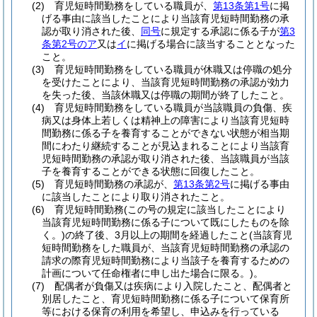
(2)
育児短時間勤務をしている職員が、
第13条第1号
に掲
げる事由に該当したことにより当該育児短時間勤務の承
認が取り消された後、
同号
に規定する承認に係る子が
第3
条第2号のア
又は
イ
に掲げる場合に該当することとなった
こと。
(3)
育児短時間勤務をしている職員が休職又は停職の処分
を受けたことにより、当該育児短時間勤務の承認が効力
を失った後、当該休職又は停職の期間が終了したこと。
(4)
育児短時間勤務をしている職員が当該職員の負傷、疾
病又は身体上若しくは精神上の障害により当該育児短時
間勤務に係る子を養育することができない状態が相当期
間にわたり継続することが見込まれることにより当該育
児短時間勤務の承認が取り消された後、当該職員が当該
子を養育することができる状態に回復したこと。
(5)
育児短時間勤務の承認が、
第13条第2号
に掲げる事由
に該当したことにより取り消されたこと。
(6)
育児短時間勤務
(この号の規定に該当したことにより
当該育児短時間勤務に係る子について既にしたものを除
く。)
の終了後、3月以上の期間を経過したこと
(当該育児
短時間勤務をした職員が、当該育児短時間勤務の承認の
請求の際育児短時間勤務により当該子を養育するための
計画について任命権者に申し出た場合に限る。)
。
(7)
配偶者が負傷又は疾病により入院したこと、配偶者と
別居したこと、育児短時間勤務に係る子について保育所
等における保育の利用を希望し、申込みを行っている