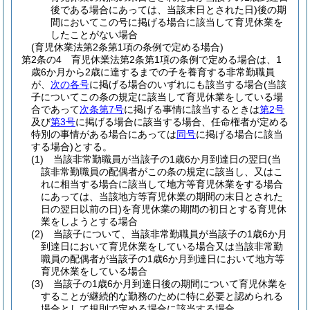
後である場合にあっては、当該末日とされた日)
後の期
間においてこの号に掲げる場合に該当して育児休業を
したことがない場合
(育児休業法第2条第1項の条例で定める場合)
第2条の4
育児休業法第2条第1項の条例で定める場合は、1
歳6か月から2歳に達するまでの子を養育する非常勤職員
が、
次の各号
に掲げる場合のいずれにも該当する場合
(当該
子についてこの条の規定に該当して育児休業をしている場
合であって
次条第7号
に掲げる事情に該当するときは
第2号
及び
第3号
に掲げる場合に該当する場合、任命権者が定める
特別の事情がある場合にあっては
同号
に掲げる場合に該当
する場合)
とする。
(1)
当該非常勤職員が当該子の1歳6か月到達日の翌日
(当
該非常勤職員の配偶者がこの条の規定に該当し、又はこ
れに相当する場合に該当して地方等育児休業をする場合
にあっては、当該地方等育児休業の期間の末日とされた
日の翌日以前の日)
を育児休業の期間の初日とする育児休
業をしようとする場合
(2)
当該子について、当該非常勤職員が当該子の1歳6か月
到達日において育児休業をしている場合又は当該非常勤
職員の配偶者が当該子の1歳6か月到達日において地方等
育児休業をしている場合
(3)
当該子の1歳6か月到達日後の期間について育児休業を
することが継続的な勤務のために特に必要と認められる
場合として規則で定める場合に該当する場合