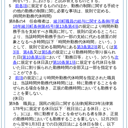
間をいう。)
における」と読み替えるものとする。
5
前各項
に規定するもののほか、勤務の制限に関する手続そ
の他の勤務の制限に関し必要な事項は、規則で定める。
(時間外勤務代休時間)
第8条の4
任命権者は、
綾川町職員の給与に関する条例
(平成
18年綾川町条例第45号)
第13条第4項
の規定により時間外勤
務手当を支給すべき職員に対して、規則の定めるところに
より、当該時間外勤務手当の一部の支給に代わる措置の対
象となるべき時間
(以下「時間外勤務代休時間」という。)
として、規則で定める期間内にある
第3条第2項
若しくは
第
3項
、
第4条
又は
第5条
の規定により勤務時間が割り振られ
た日
(
第10条第1項
において「勤務日等」という。)
のうち
次
条
に規定する休日及び
第10条第1項
に規定する代休日を除
いた日に割り振られた勤務時間の全部又は一部を指定する
ことができる。
2
前項
の規定により時間外勤務代休時間を指定された職員
は、当該時間外勤務代休時間には、特に勤務することを命
ぜられる場合を除き、正規の勤務時間においても勤務する
ことを要しない。
(休日)
第9条
職員は、国民の祝日に関する法律
(昭和23年法律第
178号)
に規定する休日
(以下「祝日法による休日」とい
う。)
には、特に勤務することを命ぜられる者を除き、正規
の勤務時間においても勤務することを要しない。
12月29日
から翌年1月3日までの日
(祝日法による休日を除く。以下