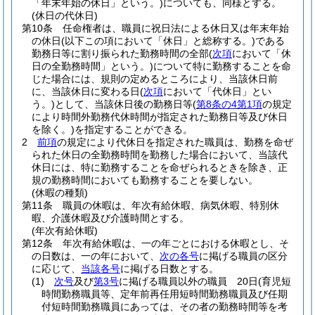
「年末年始の休日」という。)
についても、同様とする。
(休日の代休日)
第10条
任命権者は、職員に祝日法による休日又は年末年始
の休日
(以下この項において「休日」と総称する。)
である
勤務日等に割り振られた勤務時間の全部
(
次項
において「休
日の全勤務時間」という。)
について特に勤務することを命
じた場合には、規則の定めるところにより、当該休日前
に、当該休日に変わる日
(
次項
において「代休日」とい
う。)
として、当該休日後の勤務日等
(
第8条の4第1項
の規定
により時間外勤務代休時間が指定された勤務日等及び休日
を除く。)
を指定することができる。
2
前項
の規定により代休日を指定された職員は、勤務を命ぜ
られた休日の全勤務時間を勤務した場合において、当該代
休日には、特に勤務することを命ぜられるときを除き、正
規の勤務時間においても勤務することを要しない。
(休暇の種類)
第11条
職員の休暇は、年次有給休暇、病気休暇、特別休
暇、介護休暇及び介護時間とする。
(年次有給休暇)
第12条
年次有給休暇は、一の年ごとにおける休暇とし、そ
の日数は、一の年において、
次の各号
に掲げる職員の区分
に応じて、
当該各号
に掲げる日数とする。
(1)
次号
及び
第3号
に掲げる職員以外の職員 20日
(育児短
時間勤務職員等、定年前再任用短時間勤務職員及び任期
付短時間勤務職員にあっては、その者の勤務時間等を考