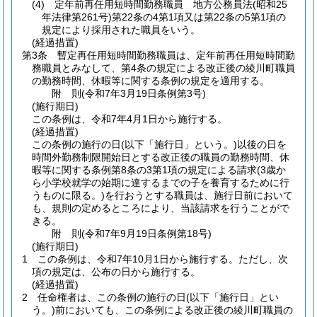
(4)
定年前再任用短時間勤務職員 地方公務員法
(昭和25
年法律第261号)
第22条の4第1項又は第22条の5第1項の
規定により採用された職員をいう。
(経過措置)
第3条
暫定再任用短時間勤務職員は、定年前再任用短時間勤
務職員とみなして、第4条の規定による改正後の綾川町職員
の勤務時間、休暇等に関する条例の規定を適用する。
附
則
(令和7年3月19日
条例第3号)
(施行期日)
この条例は、令和7年4月1日から施行する。
(経過措置)
この条例の施行の日
(以下「施行日」という。)
以後の日を
時間外勤務制限開始日とする改正後の職員の勤務時間、休
暇等に関する条例第8条の3第1項の規定による請求
(3歳か
ら小学校就学の始期に達するまでの子を養育するために行
うものに限る。)
を行おうとする職員は、施行日前において
も、規則の定めるところにより、当該請求を行うことがで
きる。
附
則
(令和7年9月19日
条例第18号)
(施行期日)
1
この条例は、令和7年10月1日から施行する。
ただし、次
項の規定は、公布の日から施行する。
(経過措置)
2
任命権者は、この条例の施行の日
(以下「施行日」とい
う。)
前においても、この条例による改正後の綾川町職員の