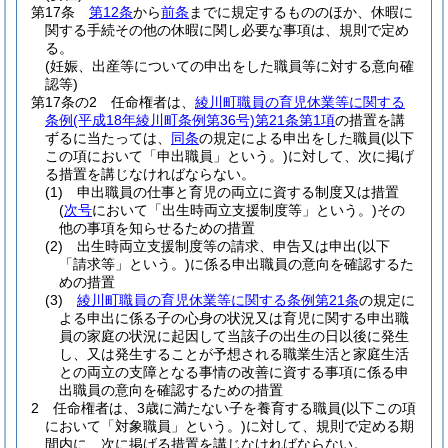
第17条
第12条
から
前条
までに規定するもののほか、休暇に
関する手続その他の休暇に関し必要な事項は、規則で定め
る。
(妊娠、出産等についての申出をした職員等に対する意向確
認等)
第17条の2
任命権者は、
綾川町職員の育児休業等に関する
条例
(平成18年綾川町条例第36号)
第21条第1項
の措置を講
ずるに当たっては、
同条
の規定による申出をした職員
(以下
この項において「申出職員」という。)
に対して、次に掲げ
る措置を講じなければならない。
(1)
申出職員の仕事と育児の両立に資する制度又は措置
(
次号
において「出生時両立支援制度等」という。)
その
他の事項を知らせるための措置
(2)
出生時両立支援制度等の請求、申告又は申出
(以下
「請求等」という。)
に係る申出職員の意向を確認するた
めの措置
(3)
綾川町職員の育児休業等に関する条例第21条
の規定に
よる申出に係る子の心身の状況又は育児に関する申出職
員の家庭の状況に起因して当該子の出生の日以後に発生
し、又は発生することが予想される職業生活と家庭生活
との両立の支障となる事情の改善に資する事項に係る申
出職員の意向を確認するための措置
2
任命権者は、3歳に満たない子を養育する職員
(以下この項
において「対象職員」という。)
に対して、規則で定める期
間内に、次に掲げる措置を講じなければならない。