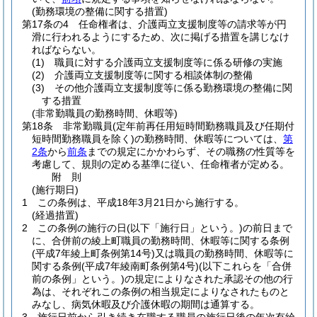
(勤務環境の整備に関する措置)
第17条の4
任命権者は、介護両立支援制度等の請求等が円
滑に行われるようにするため、次に掲げる措置を講じなけ
ればならない。
(1)
職員に対する介護両立支援制度等に係る研修の実施
(2)
介護両立支援制度等に関する相談体制の整備
(3)
その他介護両立支援制度等に係る勤務環境の整備に関
する措置
(非常勤職員の勤務時間、休暇等)
第18条
非常勤職員
(定年前再任用短時間勤務職員及び任期付
短時間勤務職員を除く)
の勤務時間、休暇等については、
第
2条
から
前条
までの規定にかかわらず、その職務の性質等を
考慮して、規則の定める基準に従い、任命権者が定める。
附
則
(施行期日)
1
この条例は、平成18年3月21日から施行する。
(経過措置)
2
この条例の施行の日
(以下「施行日」という。)
の前日まで
に、合併前の綾上町職員の勤務時間、休暇等に関する条例
(平成7年綾上町条例第14号)
又は職員の勤務時間、休暇等に
関する条例
(平成7年綾南町条例第4号)
(以下これらを「合併
前の条例」という。)
の規定によりなされた承認その他の行
為は、それぞれこの条例の相当規定によりなされたものと
みなし、病気休暇及び介護休暇の期間は通算する。