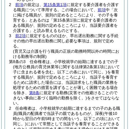
2
前項
の規定は、
第15条第1項
に規定する要介護者を介護す
る職員について準用する。
この場合において、
前項
中「次
に掲げる職員が、規則の定めるところにより、その子を養
育する」とあるのは「第15条第1項に規定する要介護者の
ある職員が、規則の定めるところにより、当該要介護者を
介護する」と読み替えるものとする。
3
前2項
に規定するもののほか、早出遅出勤務に関する手続
その他の早出遅出勤務に関し必要な事項は、規則で定め
る。
(育児又は介護を行う職員の正規の勤務時間以外の時間にお
ける勤務等の制限)
第8条の3
任命権者は、小学校就学の始期に達するまでの子
(地方公務員の育児休業等に関する法律第2条第1項において
子に含まれる者を含む。以下この条において同じ。)
を養育
する職員が、規則で定めるところにより、当該子を養育す
るために請求した場合には、当該請求をした職員の業務を
処理するための措置を講ずることが著しく困難である場合
を除き、
第8条
に規定する勤務
(災害その他避けることので
きない事由に基づく臨時の勤務を除く。)
をさせてはならな
い。
2
任命権者は、小学校就学の始期に達するまでの子のある職
員
(職員の配偶者で当該子の親であるものが、深夜
(午後10
時から翌日の午前5時までの間をいう。以下この項において
同じ。)
において常態として当該子を養育することができる