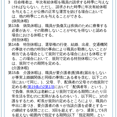
3
任命権者は、年次有給休暇を職員の請求する時季に与えな
ければならない。
ただし、請求された時季に年次有給休暇
を与えることが公務の正常な運営を妨げる場合において
は、他の時季にこれを与えることができる。
(病気休暇)
第13条
病気休暇は、職員が負傷又は疾病のために療養する
必要があり、その勤務しないことがやむを得ないと認める
場合における休暇とする。
(特別休暇)
第14条
特別休暇は、選挙権の行使、結婚、出産、交通機関
の事故その他の特別の事由により職員が勤務しないことが
相当である場合として規則で定める場合における休暇とす
る。
この場合において、規則で定める特別休暇について
は、規則でその期間を定める。
(介護休暇)
第15条
介護休暇は、職員が要介護者
(配偶者
(届出をしない
が事実上婚姻関係と同様の事情にある者を含む。以下この
項において同じ。)
、父母、子、配偶者の父母その他規則で
定める者
(
第19条の2第1項
において「配偶者等」という。)
で負傷、疾病又は老齢により規則で定める期間にわたり日
常生活を営むのに支障があるものをいう。以下同じ。)
の介
護をするため、町長が規則の定めるところにより、職員の
申出に基づき、要介護者の各々が当該介護を必要とする一
の継続する状態ごとに、3回を超えず、かつ、通算して6月
を超えない範囲内で指定する期間
(以下「指定期間」とい