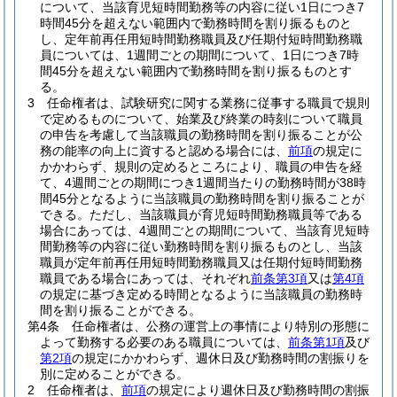
について、当該育児短時間勤務等の内容に従い1日につき7
時間45分を超えない範囲内で勤務時間を割り振るものと
し、定年前再任用短時間勤務職員及び任期付短時間勤務職
員については、1週間ごとの期間について、1日につき7時
間45分を超えない範囲内で勤務時間を割り振るものとす
る。
3
任命権者は、試験研究に関する業務に従事する職員で規則
で定めるものについて、始業及び終業の時刻について職員
の申告を考慮して当該職員の勤務時間を割り振ることが公
務の能率の向上に資すると認める場合には、
前項
の規定に
かかわらず、規則の定めるところにより、職員の申告を経
て、4週間ごとの期間につき1週間当たりの勤務時間が38時
間45分となるように当該職員の勤務時間を割り振ることが
できる。
ただし、当該職員が育児短時間勤務職員等である
場合にあっては、4週間ごとの期間について、当該育児短時
間勤務等の内容に従い勤務時間を割り振るものとし、当該
職員が定年前再任用短時間勤務職員又は任期付短時間勤務
職員である場合にあっては、それぞれ
前条第3項
又は
第4項
の規定に基づき定める時間となるように当該職員の勤務時
間を割り振ることができる。
第4条
任命権者は、公務の運営上の事情により特別の形態に
よって勤務する必要のある職員については、
前条第1項
及び
第2項
の規定にかかわらず、週休日及び勤務時間の割振りを
別に定めることができる。
2
任命権者は、
前項
の規定により週休日及び勤務時間の割振