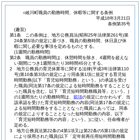
○綾川町職員の勤務時間、休暇等に関する条例
平成18年3月21日
条例第35号
(趣旨)
第1条
この条例は、地方公務員法
(昭和25年法律第261号)
第
24条第5項の規定に基づき、職員の勤務時間、休日及び休
暇に関し必要な事項を定めるものとする。
(1週間の勤務時間)
第2条
職員の勤務時間は、休憩時間を除き、4週間を超えな
い期間につき1週間当たり38時間45分とする。
2
地方公務員の育児休業等に関する法律
(平成3年法律第110
号)
第10条第3項の規定により同条第1項に規定する育児短
時間勤務
(以下「育児短時間勤務」という。)
の承認を受け
た職員
(同法第17条の規定による短時間勤務をすることとな
った職員を含む。以下「育児短時間勤務職員等」という。)
の1週間当たりの勤務時間は、
前項
の規定にかかわらず、当
該承認を受けた育児短時間勤務の内容
(同法第17条の規定に
よる短時間勤務をすることとなった職員にあっては、同条
の規定によりすることとなった短時間勤務の内容。以下
「育児短時間勤務等の内容」という。)
に従い、任命権者が
定める。
3
地方公務員法第22条の4第1項又は第22条の5第1項の規定
により採用された職員
(以下「定年前再任用短時間勤務職