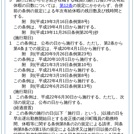
3
施行日前から引き続き在職する職員の施行日後の年次有給
休暇の日数については、
第12条
の規定にかかわらず、合併
前の条例の規定による年次有給休暇の残日数及び残時間と
する。
附
則
(平成19年3月16日
条例第8号)
この条例は、平成19年4月1日から施行する。
附
則
(平成19年11月26日
条例第20号)
抄
(施行期日)
1
この条例は、公布の日から施行する。
ただし、第2条から
第4条までの規定は、平成20年4月1日から施行する。
附
則
(平成20年9月26日
条例第23号)
この条例は、平成20年10月1日から施行する。
附
則
(平成21年3月19日
条例第10号)
この条例は、平成21年4月1日から施行する。
附
則
(平成22年3月19日
条例第8号)
この条例は、平成22年4月1日から施行する。
附
則
(平成22年6月25日
条例第13号)
(施行期日)
1
この条例は、平成22年6月30日から施行する。
ただし、次
項の規定は、公布の日から施行する。
(経過措置)
2
この条例の施行の日
(以下「施行日」という。)
以後の日を
早出遅出勤務開始日とする改正後の綾川町職員の勤務時
間、休暇等に関する条例第8条の2の規定による請求、同条
例第8条の3第1項の規定による請求又は施行日以後の日を