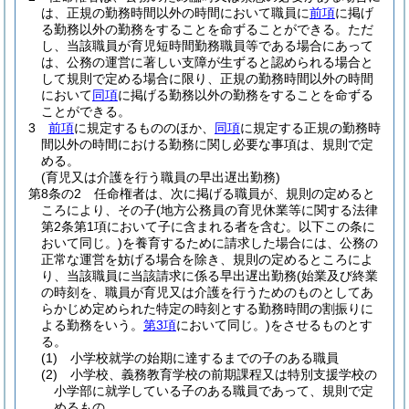
は、正規の勤務時間以外の時間において職員に
前項
に掲げ
る勤務以外の勤務をすることを命ずることができる。
ただ
し、当該職員が育児短時間勤務職員等である場合にあって
は、公務の運営に著しい支障が生ずると認められる場合と
して規則で定める場合に限り、正規の勤務時間以外の時間
において
同項
に掲げる勤務以外の勤務をすることを命ずる
ことができる。
3
前項
に規定するもののほか、
同項
に規定する正規の勤務時
間以外の時間における勤務に関し必要な事項は、規則で定
める。
(育児又は介護を行う職員の早出遅出勤務)
第8条の2
任命権者は、次に掲げる職員が、規則の定めると
ころにより、その子
(地方公務員の育児休業等に関する法律
第2条第1項において子に含まれる者を含む。以下この条に
おいて同じ。)
を養育するために請求した場合には、公務の
正常な運営を妨げる場合を除き、規則の定めるところによ
り、当該職員に当該請求に係る早出遅出勤務
(始業及び終業
の時刻を、職員が育児又は介護を行うためのものとしてあ
らかじめ定められた特定の時刻とする勤務時間の割振りに
よる勤務をいう。
第3項
において同じ。)
をさせるものとす
る。
(1)
小学校就学の始期に達するまでの子のある職員
(2)
小学校、義務教育学校の前期課程又は特別支援学校の
小学部に就学している子のある職員であって、規則で定
めるもの