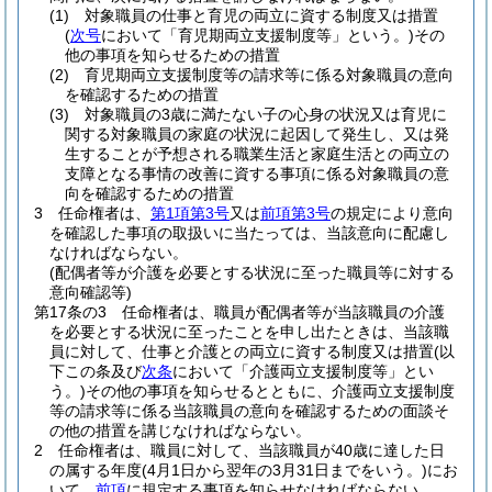
(1)
対象職員の仕事と育児の両立に資する制度又は措置
(
次号
において「育児期両立支援制度等」という。)
その
他の事項を知らせるための措置
(2)
育児期両立支援制度等の請求等に係る対象職員の意向
を確認するための措置
(3)
対象職員の3歳に満たない子の心身の状況又は育児に
関する対象職員の家庭の状況に起因して発生し、又は発
生することが予想される職業生活と家庭生活との両立の
支障となる事情の改善に資する事項に係る対象職員の意
向を確認するための措置
3
任命権者は、
第1項第3号
又は
前項第3号
の規定により意向
を確認した事項の取扱いに当たっては、当該意向に配慮し
なければならない。
(配偶者等が介護を必要とする状況に至った職員等に対する
意向確認等)
第17条の3
任命権者は、職員が配偶者等が当該職員の介護
を必要とする状況に至ったことを申し出たときは、当該職
員に対して、仕事と介護との両立に資する制度又は措置
(以
下この条及び
次条
において「介護両立支援制度等」とい
う。)
その他の事項を知らせるとともに、介護両立支援制度
等の請求等に係る当該職員の意向を確認するための面談そ
の他の措置を講じなければならない。
2
任命権者は、職員に対して、当該職員が40歳に達した日
の属する年度
(4月1日から翌年の3月31日までをいう。)
にお
いて、
前項
に規定する事項を知らせなければならない。