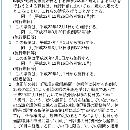
時間外勤務制限開始日とする同条第3項の規定による請求を
行おうとする職員は、施行日前においても、規則の定める
ところにより、これらの請求を行うことができる。
附
則
(平成22年11月26日
条例第17号)
抄
(施行期日)
1
この条例は、平成22年12月1日から施行する。
附
則
(平成27年3月20日
条例第2号)
抄
(施行期日等)
1
この条例は、平成27年4月1日から施行する。
附
則
(平成28年3月18日
条例第18号)
(施行期日等)
1
この条例は平成28年4月1日から施行する。
附
則
(平成28年12月16日
条例第31号)
(施行期日等)
1
この条例は、平成29年1月1日から施行する。
(経過措置)
2
改正前の綾川町職員の勤務時間、休暇等に関する条例第
15条の規定により介護休暇の承認を受けた職員であって、
平成29年1月1日において当該介護休暇の初日
(以下単に
「初日」という。)
から起算して6月を経過していないもの
の当該介護休暇に係る改正後の綾川町職員の勤務時間、休
暇等に関する条例第15条第1項に規定する指定期間につい
ては、任命権者は、規則の定めるところにより、初日から
当該職員の申出に基づく同月1日以後の日
(初日から起算に
して6月を経過する日までの日に限る。)
までの期間を指定