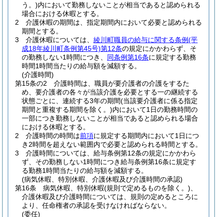
う。)
内において勤務しないことが相当であると認められる
場合における休暇とする。
2
介護休暇の期間は、指定期間内において必要と認められる
期間とする。
3
介護休暇については、
綾川町職員の給与に関する条例
(平
成18年綾川町条例第45号)
第12条
の規定にかかわらず、そ
の勤務しない1時間につき、
同条例第16条
に規定する勤務
時間1時間当たりの給与額を減額する。
(介護時間)
第15条の2
介護時間は、職員が要介護者の介護をするた
め、要介護者の各々が当該介護を必要とする一の継続する
状態ごとに、連続する3年の期間
(当該要介護者に係る指定
期間と重複する期間を除く。)
内において1日の勤務時間の
一部につき勤務しないことが相当であると認められる場合
における休暇とする。
2
介護時間の時間は
前項
に規定する期間内において1日につ
き2時間を超えない範囲内で必要と認められる時間とする。
3
介護時間については、給与条例第12条の規定にかかわら
ず、その勤務しない1時間につき給与条例第16条に規定す
る勤務1時間当たりの給与額を減額する。
(病気休暇、特別休暇、介護休暇及び介護時間の承認)
第16条
病気休暇、特別休暇
(規則で定めるものを除く。)
、
介護休暇及び介護時間については、規則の定めるところに
より、任命権者の承認を受けなければならない。
(委任)