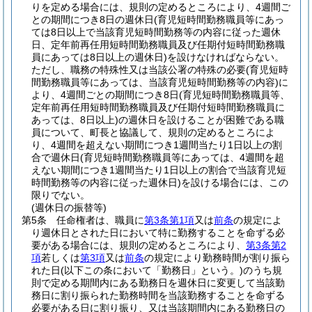
りを定める場合には、規則の定めるところにより、4週間ご
との期間につき8日の週休日
(育児短時間勤務職員等にあっ
ては8日以上で当該育児短時間勤務等の内容に従った週休
日、定年前再任用短時間勤務職員及び任期付短時間勤務職
員にあっては8日以上の週休日)
を設けなければならない。
ただし、職務の特殊性又は当該公署の特殊の必要
(育児短時
間勤務職員等にあっては、当該育児短時間勤務等の内容)
に
より、4週間ごとの期間につき8日
(育児短時間勤務職員等、
定年前再任用短時間勤務職員及び任期付短時間勤務職員に
あっては、8日以上)
の週休日を設けることが困難である職
員について、町長と協議して、規則の定めるところによ
り、4週間を超えない期間につき1週間当たり1日以上の割
合で週休日
(育児短時間勤務職員等にあっては、4週間を超
えない期間につき1週間当たり1日以上の割合で当該育児短
時間勤務等の内容に従った週休日)
を設ける場合には、この
限りでない。
(週休日の振替等)
第5条
任命権者は、職員に
第3条第1項
又は
前条
の規定によ
り週休日とされた日において特に勤務することを命ずる必
要がある場合には、規則の定めるところにより、
第3条第2
項
若しくは
第3項
又は
前条
の規定により勤務時間が割り振ら
れた日
(以下この条において「勤務日」という。)
のうち規
則で定める期間内にある勤務日を週休日に変更して当該勤
務日に割り振られた勤務時間を当該勤務することを命ずる
必要がある日に割り振り、又は当該期間内にある勤務日の