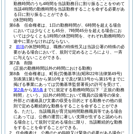
勤務時間のうち4時間を当該勤務日に割り振ることをやめて
当該4時間の勤務時間を当該勤務することを命ずる必要があ
る日に割り振ることができる。
(休憩時間)
第6条
任命権者は、1日の勤務時間が、6時間を超える場合
においては少なくとも45分、7時間45分を超える場合にお
いては少なくとも1時間の休憩時間を、それぞれ勤務時間の
途中に置かなければならない。
2
前項
の休憩時間は、職務の特殊性又は当該公署の特殊の必
要がある場合において、規則で定めるところにより、一斉
に与えないことができる。
第7条
削除
(正規の勤務時間以外の時間における勤務)
第8条
任命権者は、町長
(労働基準法
(昭和22年法律第49号)
別表第1第1号から第10号まで及び第13号から第15号までに
掲げる事業にあっては労働基準監督署長)
の許可を受けて、
第2条
から
第5条
までに規定する勤務時間
(以下「正規の勤務
時間」という。)
以外の時間において職員の設備等の保全、
外部との連絡及び文書の収受を目的とする勤務その他の規
則で定める断続的な勤務をすることを命ずることができ
る。
ただし、当該職員が育児短時間勤務職員等である場合
にあっては、公務の運営に著しい支障が生ずると認められ
る場合として規則で定める場合に限り、当該断続的な勤務
をすることを命ずることができる。
2
任命権者は、公務のため臨時又は緊急の必要がある場合に