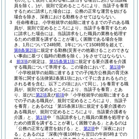
ものとして規則で定める者に該当する場合における当該職
員を除く。)
が、規則で定めるところにより、当該子を養育
するために請求した場合には、公務の正常な運営を妨げる
場合を除き、深夜における勤務をさせてはならない。
3
任命権者は、小学校就学の始期に達するまでの子のある職
員が、規則で定めるところにより、当該子を養育するため
に請求した場合には、当該請求をした職員の業務を処理す
るための措置を講ずることが著しく困難である場合を除
き、1月について24時間、1年について150時間を超えて、
第8条第2項
に規定する勤務
(災害その他避けることのできな
い事由に基づく臨時の勤務を除く。)
をさせてはならない。
4
前3項
の規定は、
第15条第1項
に規定する要介護者を介護
する職員について準用する。
この場合において、
第1項
中
「小学校就学の始期に達するまでの子
(地方公務員の育児休
業等に関する法律第2条第1項において子に含まれるものと
される者を含む。以下この項において同じ。)
を養育する職
員が、規則で定めるところにより、当該子を養育」とあ
り、並びに
第2項
及び
前項
中「小学校就学の始期に達するま
での子のある職員が、規則で定めるところにより、当該子
を養育」とあるのは「第15条第1項に規定する要介護者の
ある職員が、規則で定めるところにより、当該要介護者を
介護」と、
第1項
中「当該請求をした職員の業務を処理する
ための措置を講ずることが著しく困難である」とあるのは
「公務の正常な運営を妨げる」と、
第2項
中「深夜におけ
る」とあるのは「深夜
(午後10時から翌日の午前5時までの