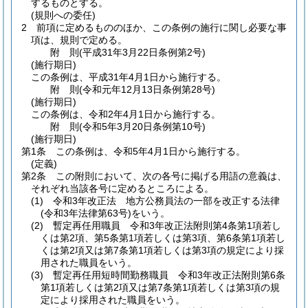
するものとする。
(規則への委任)
2
前項に定めるもののほか、この条例の施行に関し必要な事
項は、規則で定める。
附
則
(平成31年3月22日
条例第2号)
(施行期日)
この条例は、平成31年4月1日から施行する。
附
則
(令和元年12月13日
条例第28号)
(施行期日)
この条例は、令和2年4月1日から施行する。
附
則
(令和5年3月20日
条例第10号)
(施行期日)
第1条
この条例は、令和5年4月1日から施行する。
(定義)
第2条
この附則において、次の各号に掲げる用語の意義は、
それぞれ当該各号に定めるところによる。
(1)
令和3年改正法 地方公務員法の一部を改正する法律
(令和3年法律第63号)
をいう。
(2)
暫定再任用職員 令和3年改正法附則第4条第1項若し
くは第2項、第5条第1項若しくは第3項、第6条第1項若し
くは第2項又は第7条第1項若しくは第3項の規定により採
用された職員をいう。
(3)
暫定再任用短時間勤務職員 令和3年改正法附則第6条
第1項若しくは第2項又は第7条第1項若しくは第3項の規
定により採用された職員をいう。