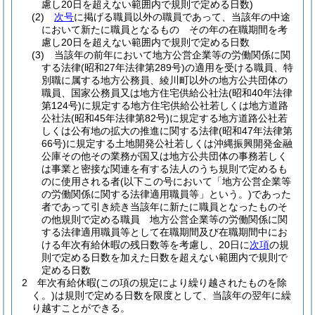
慮し20日を超えない範囲内で規則で定める日数)
(2)
次号
に掲げる職員以外の職員であって、当該年の中途
において新たに職員となるもの その年の在職期間を考
慮し20日を超えない範囲内で規則で定める日数
(3)
当該年の前年において地方公営企業等の労働関係に関
する法律
(昭和27年法律第289号)
の適用を受ける職員、特
別職に属する地方公務員、綾川町以外の地方公共団体の
職員、国家公務員又は地方住宅供給公社法
(昭和40年法律
第124号)
に規定する地方住宅供給公社若しくは地方道路
公社法
(昭和45年法律第82号)
に規定する地方道路公社若
しくは公有地の拡大の推進に関する法律
(昭和47年法律第
66号)
に規定する土地開発公社若しくは沖縄振興開発金融
公庫その他その業務が国又は地方公共団体の事務若しく
は事業と密接な関連を有する法人のうち規則で定めるも
のに使用される者
(以下この号において「地方公営企業等
の労働関係に関する法律適用職員等」という。)
であった
者であって引き続き当該年に新たに職員となったものそ
の他規則で定める職員 地方公営企業等の労働関係に関
する法律適用職員等として在職期間及び在職期間中にお
ける年次有給休暇の残日数等を考慮し、20日に
次項
の規
則で定める日数を加えた日数を超えない範囲内で規則で
定める日数
2
年次有給休暇
(この項の規定により繰り越されたものを除
く。)
は規則で定める日数を限度として、当該年の翌年に繰
り越すことができる。