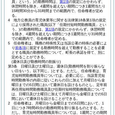
員」という。)
の勤務時間は、
第1項
の規定にかかわらず、
休憩時間を除き、4週間を超えない期間につき1週間当たり
15時間30分から31時間までの範囲内で、任命権者が定め
る。
4
地方公務員の育児休業等に関する法律第18条第1項の規定
により採用された職員
(以下「任期付短時間勤務職員」とい
う。)
の勤務時間は、
第1項
の規定にかかわらず、休憩時間
を除き、4週間を超えない期間につき1週間当たり31時間ま
での範囲内で、任命権者が定める。
5
任命権者は、職務の特殊性又は当該公署の特殊の必要によ
り
前各項
に規定する勤務時間を超えて勤務することを必要
とする職員の勤務時間について、町長の承認を得て、別に
定めることができる。
(週休日及び勤務時間の割振り)
第3条
日曜日及び土曜日は、週休日
(勤務時間を割り振らな
い日をいう。以下同じ。)
とする。
ただし、任命権者は、育
児短時間勤務職員等については、必要に応じ、当該育児短
時間勤務等の内容に従いこれらの日に加えて月曜日から金
曜日までの5日間において週休日を設けるものとし、定年前
再任用短時間勤務職員及び任期付短時間勤務職員について
は、日曜日及び土曜日に加えて月曜日から金曜日までの5日
間において週休日を設けることができる。
2
任命権者は、月曜日から金曜日までの5日間において、1
日につき7時間45分の勤務時間を割り振るものとする。
た
だし、育児短時間勤務職員等については、1週間ごとの期間