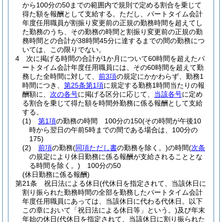
から100分の50までの範囲内で規則で定める割合を乗じて
得た額を報酬として支給する。
ただし、パートタイム会計
年度任用職員が割振り変更前の正規の勤務時間を超えてし
た勤務のうち、その勤務の時間と割振り変更前の正規の勤
務時間との合計が38時間45分に達するまでの間の勤務につ
いては、この限りでない。
4
次に掲げる時間の合計が1か月について60時間を超えたパ
ートタイム会計年度任用職員には、その60時間を超えて勤
務した全時間に対して、
前3項
の規定にかかわらず、勤務1
時間につき、
第25条第1項
に規定する勤務1時間当たりの報
酬額に、
次の各号
に掲げる区分に応じて、
当該各号
に定め
る割合を乗じて得た額を時間外勤務に係る報酬として支給
する。
(1)
第1項
の勤務の時間 100分の150
(その時間が午後10
時から翌日の午前5時までの間である場合は、100分の
175)
(2)
前項
の勤務
(
同項ただし書
の勤務を除く。)
の時間
(
次条
の規定により休日勤務に係る報酬が支給されることとな
る時間を除く。)
100分の50
(休日勤務に係る報酬)
第21条
祝日法による休日
(代休日を指定されて、当該休日に
割り振られた勤務時間の全部を勤務したパートタイム会計
年度任用職員にあっては、当該休日に代わる代休日。以下
この章において「祝日法による休日等」という。)
及び年末
年始の休日
(代休日を指定されて、当該休日に割り振られた