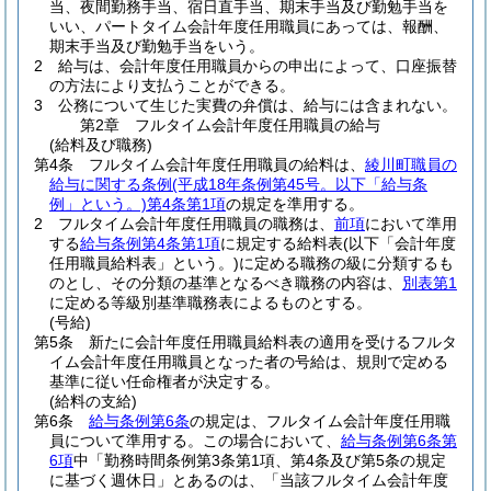
当、夜間勤務手当、宿日直手当、期末手当及び勤勉手当を
いい、パートタイム会計年度任用職員にあっては、報酬、
期末手当及び勤勉手当をいう。
2
給与は、会計年度任用職員からの申出によって、口座振替
の方法により支払うことができる。
3
公務について生じた実費の弁償は、給与には含まれない。
第2章
フルタイム会計年度任用職員の給与
(給料及び職務)
第4条
フルタイム会計年度任用職員の給料は、
綾川町職員の
給与に関する条例
(平成18年条例第45号。以下「給与条
例」という。)
第4条第1項
の規定を準用する。
2
フルタイム会計年度任用職員の職務は、
前項
において準用
する
給与条例第4条第1項
に規定する給料表
(以下「会計年度
任用職員給料表」という。)
に定める職務の級に分類するも
のとし、その分類の基準となるべき職務の内容は、
別表第1
に定める等級別基準職務表によるものとする。
(号給)
第5条
新たに会計年度任用職員給料表の適用を受けるフルタ
イム会計年度任用職員となった者の号給は、規則で定める
基準に従い任命権者が決定する。
(給料の支給)
第6条
給与条例第6条
の規定は、フルタイム会計年度任用職
員について準用する。
この場合において、
給与条例第6条第
6項
中「勤務時間条例第3条第1項、第4条及び第5条の規定
に基づく週休日」とあるのは、「当該フルタイム会計年度