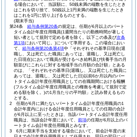
る場合において、当該額に、50銭未満の端数を生じたとき
はこれを切り捨て、50銭以上1円未満の端数を生じたとき
はこれを1円に切り上げるものとする。
(期末手当)
第24条
給与条例第20条
の規定は、任期が6月以上のパート
タイム会計年度任用職員
(1週間当たりの勤務時間が著しく
短い者として規則で定める者を除く。以下この条及び
次条
第1項
において同じ。)
について準用する。
この場合におい
て、
給与条例第20条第4項
中「それぞれその基準日現在
(退
職し、又は死亡した職員にあっては、退職し、又は死亡し
た日現在)
において職員が受けるべき給料及び扶養手当の月
額並びにこれらに対する地域手当の月額の合計額」とある
のは、「それぞれその基準日
(退職し、又は死亡した職員に
あっては、退職し、又は死亡した日)
以前6か月以内のパー
トタイム会計年度任用職員としての在職期間における報酬
(フルタイム会計年度任用職員との権衡を考慮して規則で定
める額を除く。)
の1月当たりの平均額」と読み替えるもの
とする。
2
任期が6月に満たないパートタイム会計年度任用職員の1
会計年度内における会計年度任用職員としての任期の合計
が6月以上に至ったときは、当該パートタイム会計年度任用
職員は、当該会計年度において、
前項
の任期が6月以上のパ
ートタイム会計年度任用職員とみなす。
3
6月に期末手当を支給する場合において、前会計年度の末
日まで会計年度任用職員として任用され、同日の翌日にパ