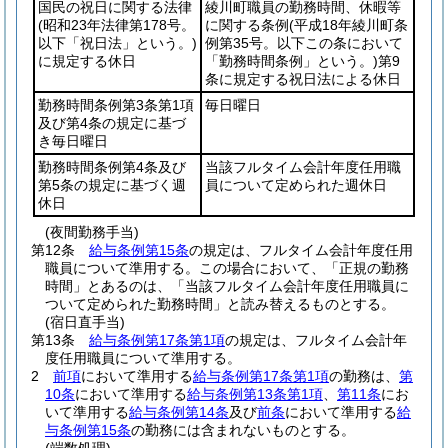
国民の祝日に関する法律
綾川町職員の勤務時間、休暇等
(昭和23年法律第178号。
に関する条例
(平成18年綾川町条
以下「祝日法」という。)
例第35号。以下この条において
に規定する休日
「勤務時間条例」という。)
第9
条に規定する祝日法による休日
勤務時間条例第3条第1項
毎日曜日
及び第4条の規定に基づ
き毎日曜日
勤務時間条例第4条及び
当該フルタイム会計年度任用職
第5条の規定に基づく週
員について定められた週休日
休日
(夜間勤務手当)
第12条
給与条例第15条
の規定は、フルタイム会計年度任用
職員について準用する。
この場合において、「正規の勤務
時間」とあるのは、「当該フルタイム会計年度任用職員に
ついて定められた勤務時間」と読み替えるものとする。
(宿日直手当)
第13条
給与条例第17条第1項
の規定は、フルタイム会計年
度任用職員について準用する。
2
前項
において準用する
給与条例第17条第1項
の勤務は、
第
10条
において準用する
給与条例第13条第1項
、
第11条
にお
いて準用する
給与条例第14条
及び
前条
において準用する
給
与条例第15条
の勤務には含まれないものとする。