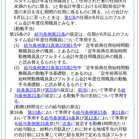
ルタイム会計年度任用職員として任用された者の任期
(6月
未満のものに限る。)
と前会計年度における任期
(前会計年
度の末日を含む期間の任用に係るものに限る。)
との合計が
6月以上に至ったときは、
第1項
の任期が6月以上のフルタ
イム会計年度任用職員とみなす。
(勤勉手当)
第15条の2
給与条例第21条
の規定は、任期が6月以上のフル
タイム会計年度任用職員について準用する。
(1)
給与条例第21条第2項第1号
中「定年前再任用短時間勤
務職員以外の職員」とあるのは、「定年前再任用短時間
勤務職員及びフルタイム会計年度任用職員以外の職員」
と読み替えるものとする。
(2)
給与条例第21条第2項第2号
中「定年前再任用短時間勤
務職員の勤勉手当基礎額」とあるのは、「定年前再任用
短時間勤務職員及びフルタイム会計年度任用職員の勤勉
手当基礎額」と読み替えるものとする。
2
前条第2項
及び
第3項
の規定は、
前項
において準用する
給
与条例第21条
の規定による勤勉手当の支給について準用す
る。
(勤務1時間当たりの給与額の算出)
第16条
第10条
において準用する
給与条例第13条
、
第11条
に
おいて準用する
給与条例第14条
及び
第12条
において準用す
る
給与条例第15条
並びに
次条
に規定する勤務1時間当たり
の給与額は、給料の月額及びこれに対する地域手当の月額
の合計額に12を乗じて得た額を規則で定める当該フルタイ