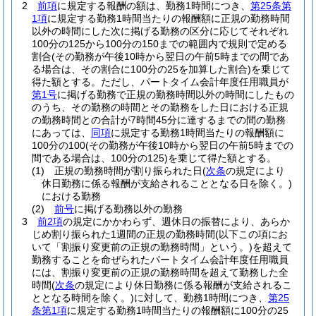
2
前項
に規定する報酬の額は、勤務1時間につき、
第25条第
1項
に規定する勤務1時間当たりの報酬額に正規の勤務時間
以外の時間にした次に掲げる勤務の区分に応じてそれぞれ
100分の125から100分の150までの範囲内で規則で定める
割合
(その勤務が午後10時から翌日の午前5時までの間であ
る場合は、その割合に100分の25を加算した割合)
を乗じて
得た額とする。
ただし、パートタイム会計年度任用職員が
第1号
に掲げる勤務で正規の勤務時間以外の時間にしたもの
のうち、その勤務の時間とその勤務をした日における正規
の勤務時間との合計が7時間45分に達するまでの間の勤務
にあっては、
同項
に規定する勤務1時間当たりの報酬額に
100分の100
(その勤務が午後10時から翌日の午前5時までの
間である場合は、100分の125)
を乗じて得た額とする。
(1)
正規の勤務時間が割り振られた日
(
次条
の規定により
休日勤務に係る報酬が支給されることとなる日を除く。)
における勤務
(2)
前号
に掲げる勤務以外の勤務
3
前2項
の規定にかかわらず、週休日の振替により、あらか
じめ割り振られた1週間の正規の勤務時間
(以下この項にお
いて「割振り変更前の正規の勤務時間」という。)
を超えて
勤務することを命ぜられたパートタイム会計年度任用職員
には、割振り変更前の正規の勤務時間を超えて勤務した全
時間
(
次条
の規定により休日勤務に係る報酬が支給されるこ
ととなる時間を除く。)
に対して、勤務1時間につき、
第25
条第1項
に規定する勤務1時間当たりの報酬額に100分の25