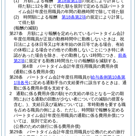
(1)
月額による報酬
第18条第1項
の規定により計算して
得た額に12を乗じて得た額を規則で定める当該パートタ
イム会計年度任用職員の年間の勤務時間で除して得た額
(2)
時間額による報酬
第18条第2項
の規定により計算し
て得た額
(報酬の減額)
第27条
月額により報酬を定められているパートタイム会計
年度任用職員が正規の勤務時間中に勤務しないときは、祝
日法による休日等又は年末年始の休日等である場合、有給
の休暇による場合その他その勤務しないことにつき特に承
認があった場合を除き、その勤務しない1時間につき、
前条
第2項
に規定する勤務1時間当たりの報酬額を減額する。
第4章
パートタイム会計年度任用職員の費用弁償
(通勤に係る費用弁償)
第28条
パートタイム会計年度任用職員が
給与条例第10条第
1項各号
に定める通勤手当の支給要件に該当するときは、通
勤に係る費用弁償を支給する。
2
通勤に係る費用弁償の額
(その支給の単位となる一定の期
間における通勤の回数が少ない者についての減額の措置を
含む。)
、支給日及び返納については、常時勤務を要する職
を占める職員の例による。
ただし、時間額で報酬を定める
パートタイム会計年度任用職員の通勤に係る費用弁償につ
いては、規則で定める。
(公務のための旅行に係る費用弁償)
第29条
パートタイム会計年度任用職員が公務のための旅行