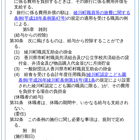
に係る費用を負担するときは、その旅行に係る費用弁償を
支給する。
2
旅行に係る費用弁償の額は、
綾川町職員等の旅費に関する
条例
(平成18年条例第47号)
の規定の適用を受ける職員の例
による。
第5章
雑則
(給与からの控除)
第30条
次に掲げるものは、給与から控除することができ
る。
(1)
綾川町職員互助会の掛金
(2)
香川県市町村職員共済組合及び公立学校共済組合の貸
付金、弁済金及び物品購入代金並びに月掛貯金
(3)
一般財団法人香川県市町村職員互助会の掛金
(4)
給食を受ける会計年度任用職員
(
綾川町認定こども園
条例
(平成26年綾川町条例第16号)
第1条
の規定により設置
された綾川町認定こども園の職員に限る。)
が、その費用
を負担する場合の負担金
(休職者の給与)
第31条
休職者は、休職の期間中、いかなる給与も支給され
ない。
(委任)
第32条
この条例の施行に関し必要な事項は、規則で定め
る。
附
則
(施行期日)