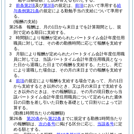
勉手当基礎額」と読み替えるものとする。
2
前条第2項
及び
第3項
の規定は、
前項
において準用する
給
与条例第21条
の規定による勤勉手当の支給について準用す
る。
(報酬の支給)
第25条
報酬は、月の1日から末日までを計算期間とし、規
則で定める期日に支給する。
2
時間額により報酬が定められたパートタイム会計年度任用
職員に対しては、その者の勤務時間に応じて報酬を支給す
る。
3
月額により報酬が定められたパートタイム会計年度任用職
員に対しては、当該パートタイム会計年度任用職員となっ
た日から退職した日までの報酬を支給する。
ただし、死亡
により退職した場合は、その月の末日までの報酬を支給す
る。
4
前項
の規定により報酬を支給する場合であって、月の1日
から支給するとき以外のとき、又は月の末日まで支給する
とき以外のときは、その報酬額は、その月の現日数から当
該パートタイム会計年度任用職員について定められた週休
日の日数を差し引いた日数を基礎として日割りによって計
算する。
(勤務1時間当たりの報酬額)
第26条
第20条
から
第22条
までに規定する勤務1時間当たり
の報酬額は、
次の各号
に掲げる区分に応じ、
当該各号
に定
める額とする。