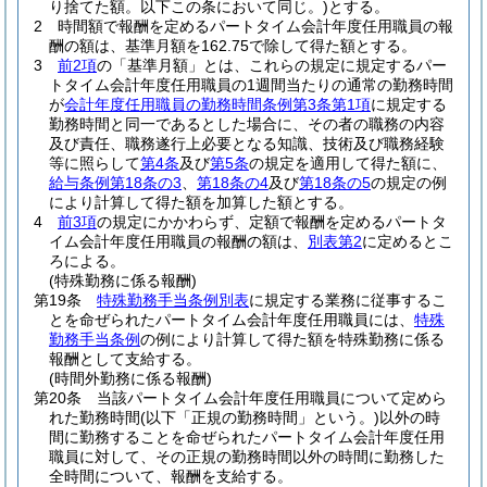
り捨てた額。以下この条において同じ。)
とする。
2
時間額で報酬を定めるパートタイム会計年度任用職員の報
酬の額は、基準月額を162.75で除して得た額とする。
3
前2項
の「基準月額」とは、これらの規定に規定するパー
トタイム会計年度任用職員の1週間当たりの通常の勤務時間
が
会計年度任用職員の勤務時間条例第3条第1項
に規定する
勤務時間と同一であるとした場合に、その者の職務の内容
及び責任、職務遂行上必要となる知識、技術及び職務経験
等に照らして
第4条
及び
第5条
の規定を適用して得た額に、
給与条例第18条の3
、
第18条の4
及び
第18条の5
の規定の例
により計算して得た額を加算した額とする。
4
前3項
の規定にかかわらず、定額で報酬を定めるパートタ
イム会計年度任用職員の報酬の額は、
別表第2
に定めるとこ
ろによる。
(特殊勤務に係る報酬)
第19条
特殊勤務手当条例別表
に規定する業務に従事するこ
とを命ぜられたパートタイム会計年度任用職員には、
特殊
勤務手当条例
の例により計算して得た額を特殊勤務に係る
報酬として支給する。
(時間外勤務に係る報酬)
第20条
当該パートタイム会計年度任用職員について定めら
れた勤務時間
(以下「正規の勤務時間」という。)
以外の時
間に勤務することを命ぜられたパートタイム会計年度任用
職員に対して、その正規の勤務時間以外の時間に勤務した
全時間について、報酬を支給する。