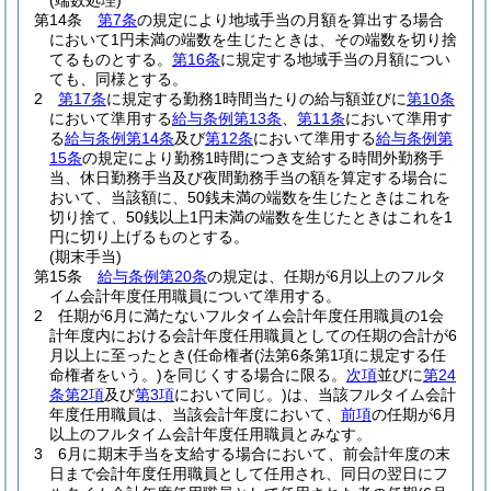
(端数処理)
第14条
第7条
の規定により地域手当の月額を算出する場合
において1円未満の端数を生じたときは、その端数を切り捨
てるものとする。
第16条
に規定する地域手当の月額につい
ても、同様とする。
2
第17条
に規定する勤務1時間当たりの給与額並びに
第10条
において準用する
給与条例第13条
、
第11条
において準用す
る
給与条例第14条
及び
第12条
において準用する
給与条例第
15条
の規定により勤務1時間につき支給する時間外勤務手
当、休日勤務手当及び夜間勤務手当の額を算定する場合に
おいて、当該額に、50銭未満の端数を生じたときはこれを
切り捨て、50銭以上1円未満の端数を生じたときはこれを1
円に切り上げるものとする。
(期末手当)
第15条
給与条例第20条
の規定は、任期が6月以上のフルタ
イム会計年度任用職員について準用する。
2
任期が6月に満たないフルタイム会計年度任用職員の1会
計年度内における会計年度任用職員としての任期の合計が6
月以上に至ったとき
(任命権者
(法第6条第1項に規定する任
命権者をいう。)
を同じくする場合に限る。
次項
並びに
第24
条第2項
及び
第3項
において同じ。)
は、当該フルタイム会計
年度任用職員は、当該会計年度において、
前項
の任期が6月
以上のフルタイム会計年度任用職員とみなす。
3
6月に期末手当を支給する場合において、前会計年度の末
日まで会計年度任用職員として任用され、同日の翌日にフ