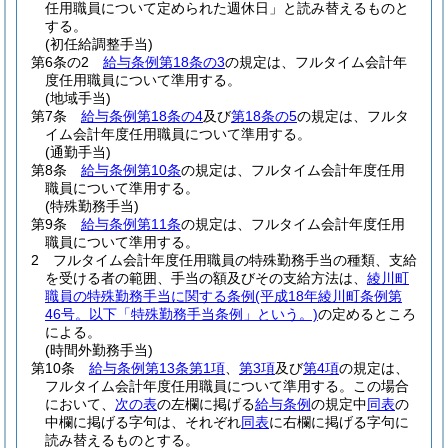
任用職員について定められた週休日」と読み替えるものと
する。
(初任給調整手当)
第6条の2
給与条例第18条の3
の規定は、フルタイム会計年
度任用職員について準用する。
(地域手当)
第7条
給与条例第18条の4
及び
第18条の5
の規定は、フルタ
イム会計年度任用職員について準用する。
(通勤手当)
第8条
給与条例第10条
の規定は、フルタイム会計年度任用
職員について準用する。
(特殊勤務手当)
第9条
給与条例第11条
の規定は、フルタイム会計年度任用
職員について準用する。
2
フルタイム会計年度任用職員の特殊勤務手当の種類、支給
を受ける者の範囲、手当の額及びその支給方法は、
綾川町
職員の特殊勤務手当に関する条例
(平成18年綾川町条例第
46号。以下「特殊勤務手当条例」という。)
の定めるところ
による。
(時間外勤務手当)
第10条
給与条例第13条第1項
、
第3項
及び
第4項
の規定は、
フルタイム会計年度任用職員について準用する。
この場合
において、
次の表
の左欄に掲げる
給与条例
の規定中
同表
の
中欄に掲げる字句は、それぞれ
同表
に右欄に掲げる字句に
読み替えるものとする。