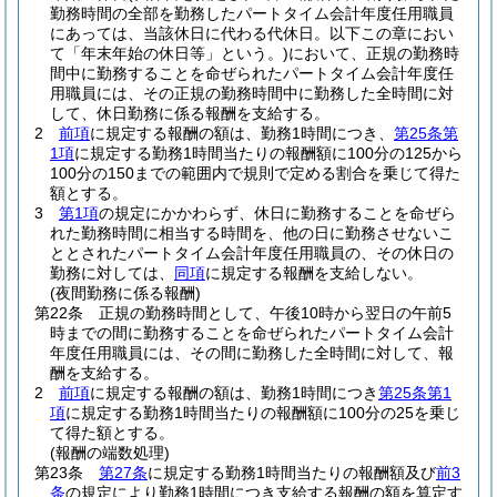
勤務時間の全部を勤務したパートタイム会計年度任用職員
にあっては、当該休日に代わる代休日。以下この章におい
て「年末年始の休日等」という。)
において、正規の勤務時
間中に勤務することを命ぜられたパートタイム会計年度任
用職員には、その正規の勤務時間中に勤務した全時間に対
して、休日勤務に係る報酬を支給する。
2
前項
に規定する報酬の額は、勤務1時間につき、
第25条第
1項
に規定する勤務1時間当たりの報酬額に100分の125から
100分の150までの範囲内で規則で定める割合を乗じて得た
額とする。
3
第1項
の規定にかかわらず、休日に勤務することを命ぜら
れた勤務時間に相当する時間を、他の日に勤務させないこ
ととされたパートタイム会計年度任用職員の、その休日の
勤務に対しては、
同項
に規定する報酬を支給しない。
(夜間勤務に係る報酬)
第22条
正規の勤務時間として、午後10時から翌日の午前5
時までの間に勤務することを命ぜられたパートタイム会計
年度任用職員には、その間に勤務した全時間に対して、報
酬を支給する。
2
前項
に規定する報酬の額は、勤務1時間につき
第25条第1
項
に規定する勤務1時間当たりの報酬額に100分の25を乗じ
て得た額とする。
(報酬の端数処理)
第23条
第27条
に規定する勤務1時間当たりの報酬額及び
前3
条
の規定により勤務1時間につき支給する報酬の額を算定す