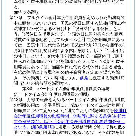
ム会計年度任用職員の年間の勤務時間で除して得た額とす
る。
(給与の減額)
第17条
フルタイム会計年度任用職員が定められた勤務時間
中に勤務しないときは、国民の祝日に関する法律
(昭和23年
法律第178号)
による休日
(以下「祝日法による休日」とい
う。)
(代休日を指定されて、当該休日に割り振られた勤務
時間の全部を勤務したフルタイム会計年度任用職員にあっ
ては、当該休日に代わる代休日)
又は12月29日から翌年の1
月3日までの日
(祝日法による休日を除く。以下「年末年始
の休日」という。)
(代休日を指定されて、当該休日に割り
振られた勤務時間の全部を勤務したフルタイム会計年度任
用職員にあっては、当該休日に代わる代休日)
である場合、
有給の休暇による場合その他任命権者が定める場合を除
き、その勤務しない1時間につき、
前条
に規定する勤務1時
間当たりの給与額を減額する。
第3章
パートタイム会計年度任用職員の給与
(パートタイム会計年度任用職員の報酬)
第18条
月額で報酬を定めるパートタイム会計年度任用職員
の報酬の額は、基準月額に、当該パートタイム会計年度任
用職員について定められた1週間当たりの勤務時間を
綾川町
会計年度任用職員の勤務時間、休暇等に関する条例
(令和元
年条例第23号。以下「会計年度任用職員の勤務時間条例」
という。)
第3条第1項
に規定する勤務時間で除して得た数を
乗じて得た額
(1円未満の端数があるときは、その端数を切