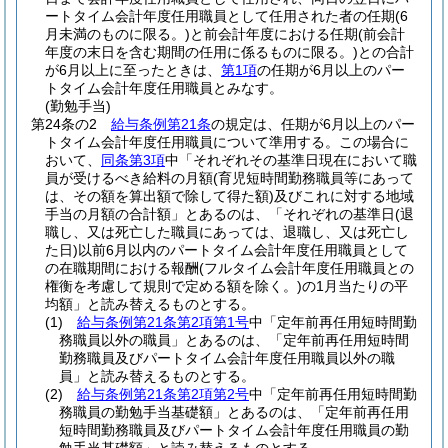
ートタイム会計年度任用職員として任用された者の任期
(6
月未満のものに限る。)
と前会計年度における任期
(前会計
年度の末日を含む期間の任用に係るものに限る。)
との合計
が6月以上に至ったときは、
第1項
の任期が6月以上のパー
トタイム会計年度任用職員とみなす。
(勤勉手当)
第24条の2
給与条例第21条
の規定は、任期が6月以上のパー
トタイム会計年度任用職員について準用する。
この場合に
おいて、
同条第3項
中「それぞれその基準日現在において職
員が受けるべき給料の月額
(育児短時間勤務職員等にあって
は、その額を算出額で除して得た額)
及びこれに対する地域
手当の月額の合計額」とあるのは、「それぞれの基準日
(退
職し、又は死亡した職員にあっては、退職し、又は死亡し
た日)
以前6月以内のパートタイム会計年度任用職員として
の在職期間における報酬
(フルタイム会計年度任用職員との
権衡を考慮して規則で定める額を除く。)
の1月当たりの平
均額」と読み替えるものとする。
(1)
給与条例第21条第2項第1号
中「定年前再任用短時間勤
務職員以外の職員」とあるのは、「定年前再任用短時間
勤務職員及びパートタイム会計年度任用職員以外の職
員」と読み替えるものとする。
(2)
給与条例第21条第2項第2号
中「定年前再任用短時間勤
務職員の勤勉手当基礎額」とあるのは、「定年前再任用
短時間勤務職員及びパートタイム会計年度任用職員の勤