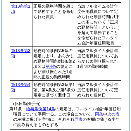
第13条第1
正規の勤務時間を超え
当該フルタイム会計年
項
て勤務することを命ぜ
度任用職員について定
られた職員
められた勤務時間
(以下
この条において「正規
の勤務時間」という。)
を超えて勤務すること
を命ぜられたフルタイ
ム会計年度任用職員
第13条第3
勤務時間条例第5条の
当該フルタイム会計年
項
規定により、あらかじ
度任用職員についてあ
め勤務時間条例3条第2
らかじめ割り振られた
項又は
第4条
の規定に
1週間の勤務時間
より割り振られた1週
間の正規の勤務時間
第13条第4
勤務時間条例第3条第1
当該フルタイム会計年
項
項、第4条及び第5条の
度任用職員について定
規定に基づく週休日
められた週休日
(休日勤務手当)
第11条
給与条例第14条
の規定は、フルタイム会計年度任用
職員について準用する。
この場合において、
同条
中
次の表
の左欄に掲げる字句は、それぞれ
同表
の右欄に掲げる字句
に読み替えるものとする。