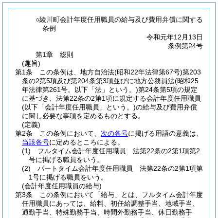
○綾川町会計年度任用職員の給与及び費用弁償に関する
条例
令和元年12月13日
条例第24号
第1章
総則
(趣旨)
第1条
この条例は、地方自治法
(昭和22年法律第67号)
第203
条の2第5項及び第204条第3項並びに地方公務員法
(昭和25
年法律第261号。以下「法」という。)
第24条第5項の規定
に基づき、法第22条の2第1項に規定する会計年度任用職員
(以下「会計年度任用職員」という。)
の給与及び費用弁償
に関し必要な事項を定めるものとする。
(定義)
第2条
この条例において、
次の各号
に掲げる用語の意義は、
当該各号
に定めるところによる。
(1)
フルタイム会計年度任用職員 法第22条の2第1項第2
号に掲げる職員をいう。
(2)
パートタイム会計年度任用職員 法第22条の2第1項第
1号に掲げる職員をいう。
(会計年度任用職員の給与)
第3条
この条例において「給与」とは、フルタイム会計年度
任用職員にあっては、給料、初任給調整手当、地域手当、
通勤手当、特殊勤務手当、時間外勤務手当、休日勤務手